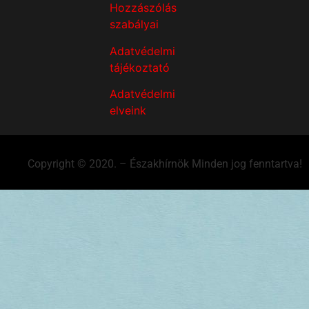
Hozzászólás
szabályai
Adatvédelmi
tájékoztató
Adatvédelmi
elveink
Copyright © 2020. – Északhírnök Minden jog fenntartva!