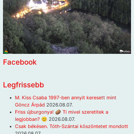
Facebook
Legfrissebb
M. Kiss Csaba 1997-ben annyit keresett mint
Göncz Árpád
2026.08.07.
Friss újburgonya! 🥔 Ti mivel szeretitek a
legjobban? 😊
2026.08.07.
Csak békésen. Tóth-Szántai köszöntetet mondott
2026.08.07.