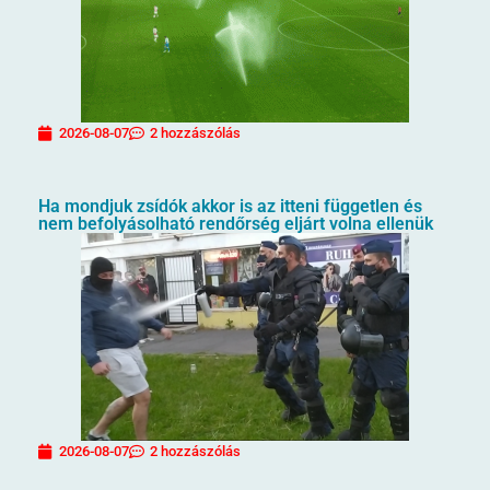
2026-08-07
2 hozzászólás
Ha mondjuk zsídók akkor is az itteni független és
nem befolyásolható rendőrség eljárt volna ellenük
2026-08-07
2 hozzászólás