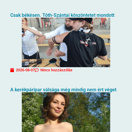
Csak békésen. Tóth-Szántai köszöntetet mondott
2026-08-07
Nincs hozzászólás
A kerékpáripar válsága még mindig nem ért véget