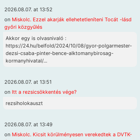
2026.08.07. at 13:52
on
Miskolc. Ezzel akarják ellehetetleníteni Tocát -lásd
győri közgyűlés
Akkor egy is olvasnivaló :
https://24.hu/belfold/2024/10/08/gyor-polgarmester-
dezsi-csaba-pinter-bence-alktomanybirosag-
kormanyhivatal/...
2026.08.07. at 13:51
on
Itt a rezsicsökkentés vége?
rezsiholokauszt
2026.08.07. at 13:49
on
Miskolc. Kicsit körülményesen verekedtek a DVTK-