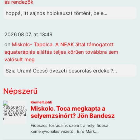
ás rendezők
hoppá, itt sajnos holokauszt történt, bele...
2026.08.07. at 13:49
on
Miskolc- Tapolca. A NEAK által támogatott
aquaterápiás ellátás teljes körűen továbbra sem
valósult meg
Szia Uram! Óccsó övezeti besorolás érdekel?...
Népszerű