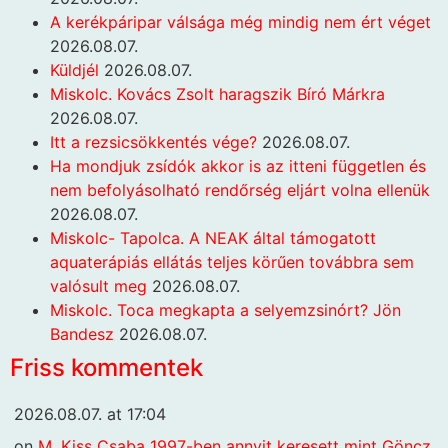
A kerékpáripar válsága még mindig nem ért véget
2026.08.07.
Küldjél
2026.08.07.
Miskolc. Kovács Zsolt haragszik Bíró Márkra
2026.08.07.
Itt a rezsicsökkentés vége?
2026.08.07.
Ha mondjuk zsídók akkor is az itteni független és
nem befolyásolható rendőrség eljárt volna ellenük
2026.08.07.
Miskolc- Tapolca. A NEAK által támogatott
aquaterápiás ellátás teljes körűen továbbra sem
valósult meg
2026.08.07.
Miskolc. Toca megkapta a selyemzsinórt? Jön
Bandesz
2026.08.07.
Friss kommentek
2026.08.07. at 17:04
on
M. Kiss Csaba 1997-ben annyit keresett mint Göncz