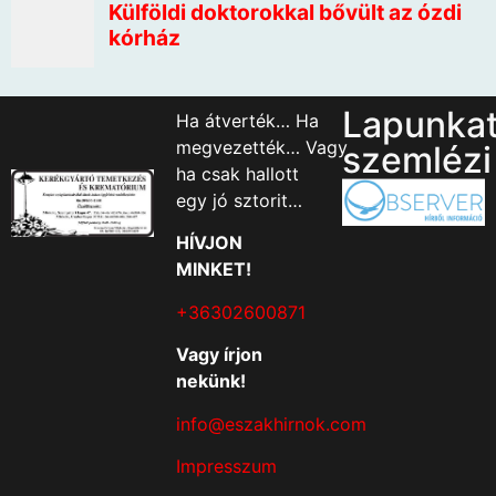
Lapunka
Ha átverték… Ha
megvezették… Vagy
szemlézi
ha csak hallott
egy jó sztorit…
HÍVJON
MINKET!
+36302600871
Vagy írjon
nekünk!
info@eszakhirnok.com
Impresszum