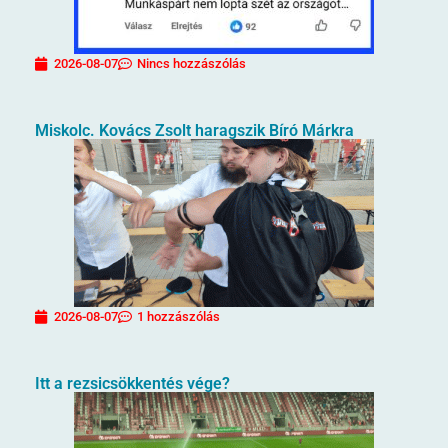
2026-08-07
Nincs hozzászólás
Miskolc. Kovács Zsolt haragszik Bíró Márkra
2026-08-07
1 hozzászólás
Itt a rezsicsökkentés vége?