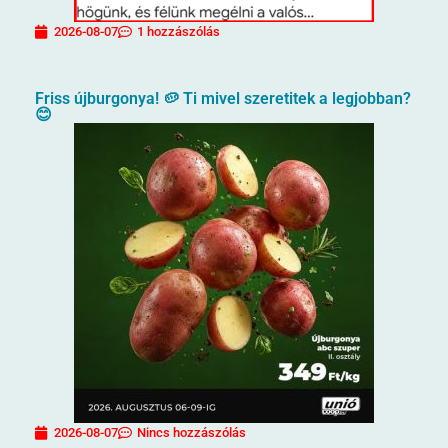
2026-08-07
1 hozzászólás
Friss újburgonya! 🥔 Ti mivel szeretitek a legjobban?
😊
2026-08-07
Nincs hozzászólás