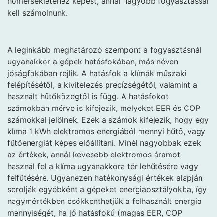
hőmérsékletéhez képest, annál nagyobb fogyasztással
kell számolnunk.
A leginkább meghatározó szempont a fogyasztásnál
ugyanakkor a gépek hatásfokában, más néven
jóságfokában rejlik. A hatásfok a klímák műszaki
felépítésétől, a kivitelezés precízségétől, valamint a
használt hűtőközegtől is függ. A hatásfokot
számokban mérve is kifejezik, melyeket EER és COP
számokkal jelölnek. Ezek a számok kifejezik, hogy egy
klíma 1 kWh elektromos energiából mennyi hűtő, vagy
fűtőenergiát képes előállítani. Minél nagyobbak ezek
az értékek, annál kevesebb elektromos áramot
használ fel a klíma ugyanakkora tér lehűtésére vagy
felfűtésére. Ugyanezen hatékonysági értékek alapján
sorolják egyébként a gépeket energiaosztályokba, így
nagymértékben csökkenthetjük a felhasznált energia
mennyiségét, ha jó hatásfokú (magas EER, COP