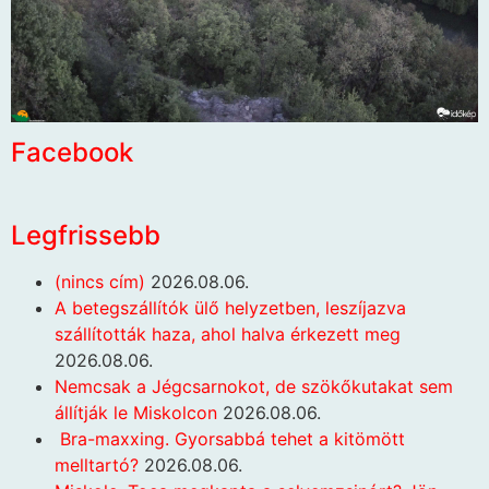
Facebook
Legfrissebb
(nincs cím)
2026.08.06.
A betegszállítók ülő helyzetben, leszíjazva
szállították haza, ahol halva érkezett meg
2026.08.06.
Nemcsak a Jégcsarnokot, de szökőkutakat sem
állítják le Miskolcon
2026.08.06.
Bra-maxxing. Gyorsabbá tehet a kitömött
melltartó?
2026.08.06.