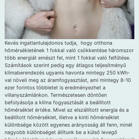
Kevés ingatlantulajdonos tudja,
hogy otthona
hőmérsékletének 1 fokkal való csökkentése háromszor
több energiát emészt fel, mint 1 fokkal való felfűtése.
Számítások szerint pedig egy átlagos teljesítményű
klímaberendezés ugyanis havonta mintegy 250 kWh-
val növeli meg az áramfogyasztást, ami mintegy 8-10
ezer forintos többletet is eredményezhet a
villanyszámlánkon. Természetesen döntően
befolyásolja a klíma fogyasztását a beállított
hőmérséklet értéke. Mivel az elszállított energia és a
beállított hőmérséklet, illetve a kinti hőmérséklet
különbsége között egyenes arányosság áll fenn, minél
nagyobb különbséget állítunk be a külső levegő