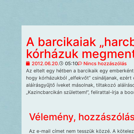
A barcikaiak „harc
kórházuk megment
2012.06.20.
05:10
Nincs hozzászólás
Az eltelt egy hétben
a barcikaik egy emberként
hogy kórházukból „elfekvőt” csináljanak, ezért
aláírásgyűjtő íveket másolnak, tiltakozó aláírás
„Kazincbarcikán születtem!”, felirattal-írja a bo
Vélemény, hozzászólá
Az e-mail címet nem tesszük közzé.
A kötele