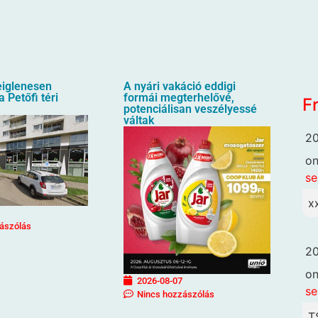
eiglenesen
A nyári vakáció eddigi
 Petőfi téri
formái megterhelővé,
F
potenciálisan veszélyessé
váltak
20
o
se
x
ászólás
20
o
2026-08-07
se
Nincs hozzászólás
T