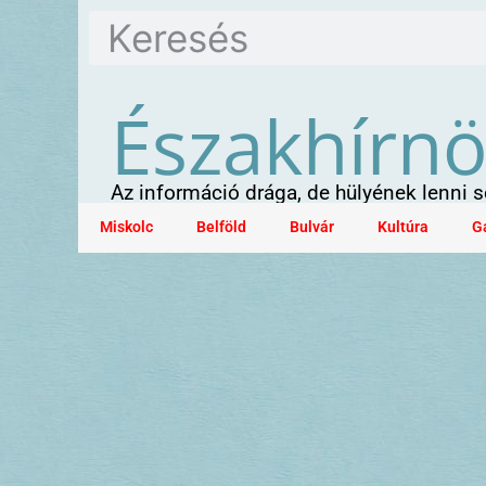
Északhírn
Az információ drága, de hülyének lenni
Miskolc
Belföld
Bulvár
Kultúra
G