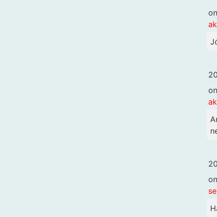
o
ak
J
20
o
ak
A
n
20
o
se
H