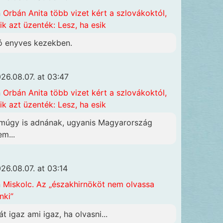
n
Orbán Anita több vizet kért a szlovákoktól,
ik azt üzenték: Lesz, ha esik
ó enyves kezekben.
26.08.07. at 03:47
n
Orbán Anita több vizet kért a szlovákoktól,
ik azt üzenték: Lesz, ha esik
múgy is adnának, ugyanis Magyarország
em...
26.08.07. at 03:14
n
Miskolc. Az „északhirnököt nem olvassa
nki”
át igaz ami igaz, ha olvasni...