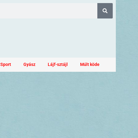
Sport
Gyász
Lájf-sztájl
Múlt köde