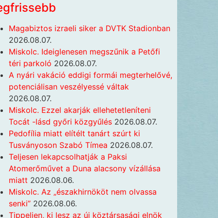
egfrissebb
Magabiztos izraeli siker a DVTK Stadionban
2026.08.07.
Miskolc. Ideiglenesen megszűnik a Petőfi
téri parkoló
2026.08.07.
A nyári vakáció eddigi formái megterhelővé,
potenciálisan veszélyessé váltak
2026.08.07.
Miskolc. Ezzel akarják ellehetetleníteni
Tocát -lásd győri közgyűlés
2026.08.07.
Pedofília miatt elítélt tanárt szúrt ki
Tusványoson Szabó Tímea
2026.08.07.
Teljesen lekapcsolhatják a Paksi
Atomerőművet a Duna alacsony vízállása
miatt
2026.08.06.
Miskolc. Az „északhirnököt nem olvassa
senki”
2026.08.06.
Tippeljen, ki lesz az új köztársasági elnök