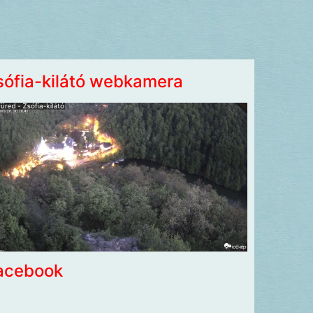
sófia-kilátó webkamera
acebook