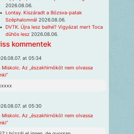
2026.08.06.
Lontay. Kiszáradt a Bózsva-patak
Széphalomnál
2026.08.06.
DVTK. Újra lesz balhé? Vigyázat mert Toca
dühös lesz
2026.08.06.
riss kommentek
26.08.07. at 05:34
n
Miskolc. Az „északhirnököt nem olvassa
nki”
xxxxx
26.08.07. at 05:30
n
Miskolc. Az „északhirnököt nem olvassa
nki”
SZJ húzzál el innen, de gyorsan,...