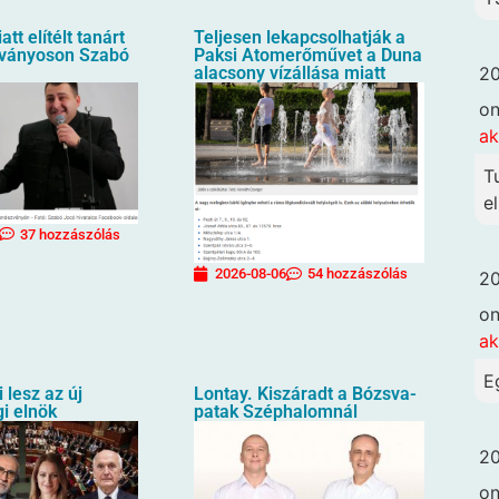
att elítélt tanárt
Teljesen lekapcsolhatják a
usványoson Szabó
Paksi Atomerőművet a Duna
20
alacsony vízállása miatt
o
ak
T
el
37 hozzászólás
2026-08-06
54 hozzászólás
20
o
ak
E
i lesz az új
Lontay. Kiszáradt a Bózsva-
i elnök
patak Széphalomnál
20
o