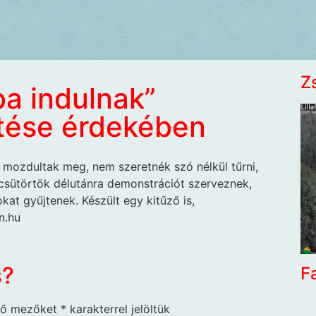
Z
ba indulnak”
ése érdekében
 mozdultak meg, nem szeretnék szó nélkül tűrni,
 csütörtök délutánra demonstrációt szerveznek,
okat gyűjtenek. Készült egy kitűző is,
on.hu
s?
F
ző mezőket
*
karakterrel jelöltük