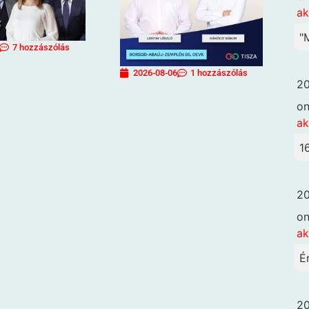
ak
"
7 hozzászólás
2026-08-06
1 hozzászólás
20
o
ak
1
20
o
ak
É
20