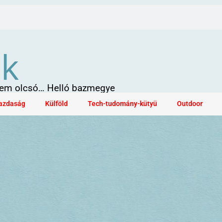
ök
 sem olcsó… Helló bazmegye
azdaság
Külföld
Tech-tudomány-kütyü
Outdoor