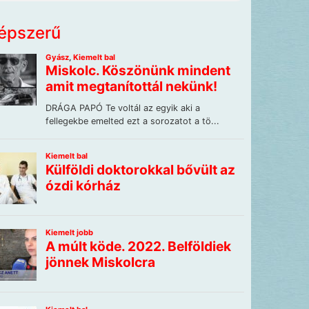
épszerű