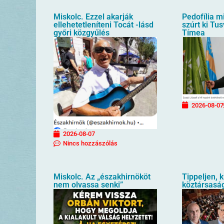
Miskolc. Ezzel akarják
Pedofília mi
ellehetetleníteni Tocát -lásd
szúrt ki T
győri közgyűlés
Tímea
2026-08-07
2026-08-07
Nincs hozzászólás
Miskolc. Az „északhirnököt
Tippeljen, k
nem olvassa senki”
köztársaság