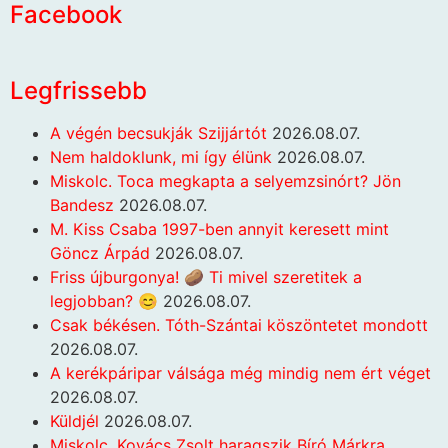
Facebook
Legfrissebb
A végén becsukják Szijjártót
2026.08.07.
Nem haldoklunk, mi így élünk
2026.08.07.
Miskolc. Toca megkapta a selyemzsinórt? Jön
Bandesz
2026.08.07.
M. Kiss Csaba 1997-ben annyit keresett mint
Göncz Árpád
2026.08.07.
Friss újburgonya! 🥔 Ti mivel szeretitek a
legjobban? 😊
2026.08.07.
Csak békésen. Tóth-Szántai köszöntetet mondott
2026.08.07.
A kerékpáripar válsága még mindig nem ért véget
2026.08.07.
Küldjél
2026.08.07.
Miskolc. Kovács Zsolt haragszik Bíró Márkra