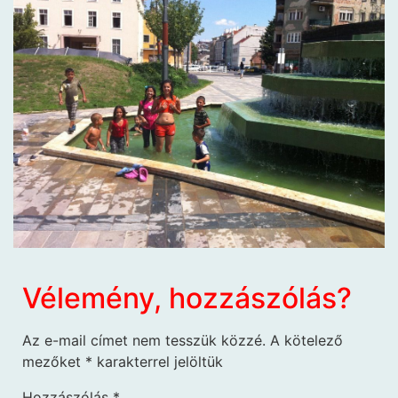
Vélemény, hozzászólás?
Az e-mail címet nem tesszük közzé.
A kötelező
mezőket
*
karakterrel jelöltük
Hozzászólás
*