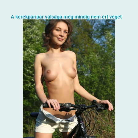
A kerékpáripar válsága még mindig nem ért véget