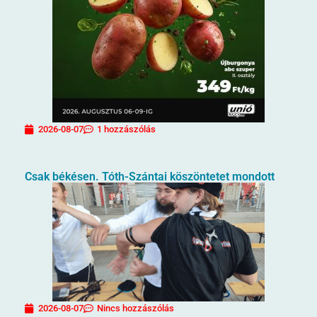
2026-08-07
1 hozzászólás
Csak békésen. Tóth-Szántai köszöntetet mondott
2026-08-07
Nincs hozzászólás