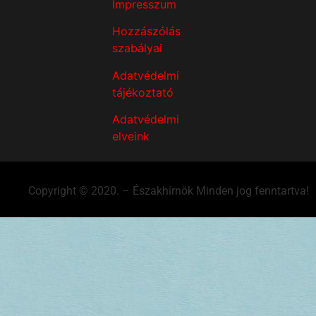
Impresszum
Hozzászólás
szabályai
Adatvédelmi
tájékoztató
Adatvédelmi
elveink
Copyright © 2020. – Északhírnök Minden jog fenntartva!