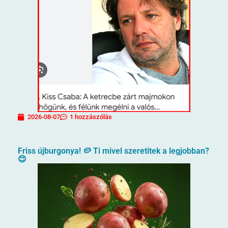
2026-08-07
1 hozzászólás
Friss újburgonya! 🥔 Ti mivel szeretitek a legjobban?
😊