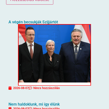
A végén becsukják Szijjártót
2026-08-07
Nincs hozzászólás
Nem haldoklunk, mi így élünk
2026-08-07
Nincs hozzászólás