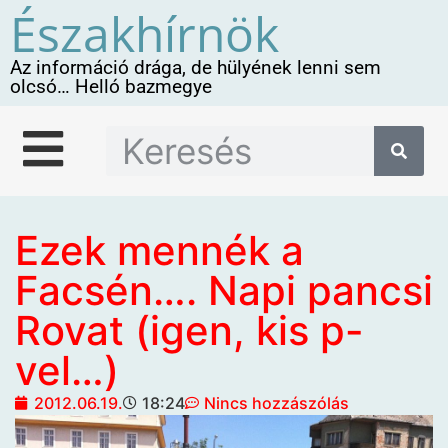
Északhírnök
Az információ drága, de hülyének lenni sem
olcsó… Helló bazmegye
Ezek mennék a
Facsén…. Napi pancsi
Rovat (igen, kis p-
vel…)
2012.06.19.
18:24
Nincs hozzászólás