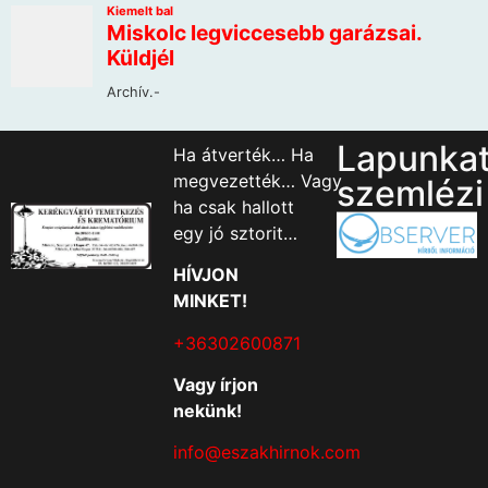
Lapunka
Ha átverték… Ha
megvezették… Vagy
szemlézi
ha csak hallott
egy jó sztorit…
HÍVJON
MINKET!
+36302600871
Vagy írjon
nekünk!
info@eszakhirnok.com