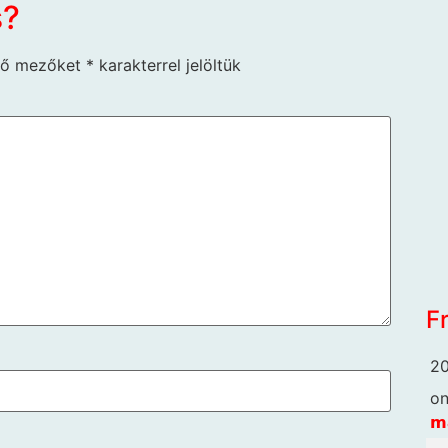
s?
ző mezőket
*
karakterrel jelöltük
F
20
o
𝗺