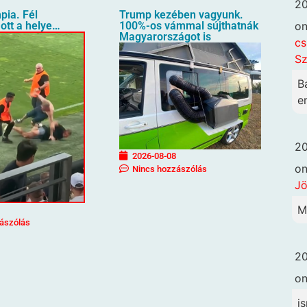
20
pia. Fél
Trump kezében vagyunk.
o
ott a helye…
100%-os vámmal sújthatnák
Magyarországot is
cs
Sz
B
em
20
2026-08-08
o
Nincs hozzászólás
Jö
M
ászólás
20
o
i