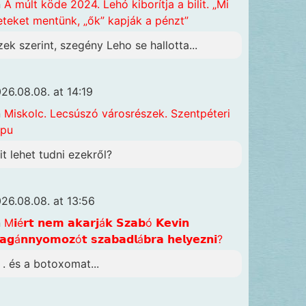
n
A múlt köde 2024. Lehó kiborítja a bilit. „Mi
eteket mentünk, „ők” kapják a pénzt”
zek szerint, szegény Leho se hallotta...
26.08.08. at 14:19
n
Miskolc. Lecsúszó városrészek. Szentpéteri
apu
it lehet tudni ezekről?
26.08.08. at 13:56
n
M𝗶é𝗿𝘁 𝗻𝗲𝗺 𝗮𝗸𝗮𝗿𝗷á𝗸 𝗦𝘇𝗮𝗯ó 𝗞𝗲𝘃𝗶𝗻
𝗴á𝗻𝗻𝘆𝗼𝗺𝗼𝘇ó𝘁 𝘀𝘇𝗮𝗯𝗮𝗱𝗹á𝗯𝗿𝗮 𝗵𝗲𝗹𝘆𝗲𝘇𝗻𝗶?
. . és a botoxomat...