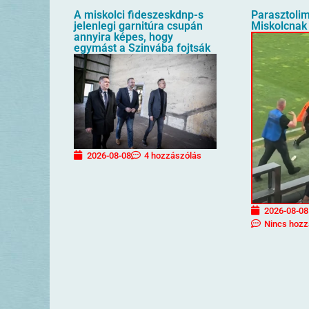
A miskolci fideszeskdnp-s
Parasztolim
jelenlegi garnitúra csupán
Miskolcnak 
annyira képes, hogy
egymást a Szinvába fojtsák
2026-08-08
4 hozzászólás
2026-08-08
Nincs hozz