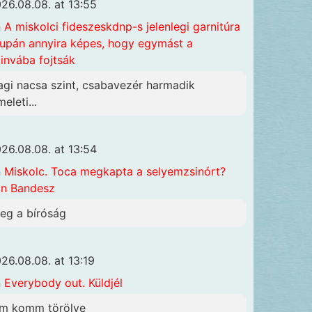
26.08.08. at 13:55
n
A miskolci fideszeskdnp-s jelenlegi garnitúra
upán annyira képes, hogy egymást a
invába fojtsák
agi nacsa szint, csabavezér harmadik
eleti...
26.08.08. at 13:54
n
Miskolc. Toca megkapta a selyemzsinórt?
n Bandesz
eg a bíróság
26.08.08. at 13:19
n
Everybody out. Küldjél
sm komm törölve