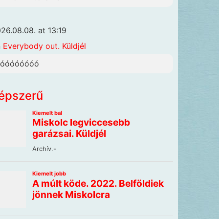
26.08.08. at 13:19
n
Everybody out. Küldjél
óóóóóóóóó
épszerű