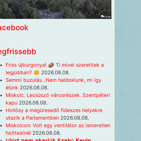
acebook
egfrissebb
Friss újburgonya! 🥔 Ti mivel szeretitek a
legjobban? 😊
2026.08.08.
Semmi buzulás…Nem haldoklunk, mi így
élünk
2026.08.08.
Miskolc. Lecsúszó városrészek. Szentpéteri
kapu
2026.08.08.
Hollósy a megüresedő fideszes helyekre
utazik a Parlamentben
2026.08.08.
Miskolcon: Volt egy ventilátor az ismeretlen
holttestnél
2026.08.08.
M𝗶é𝗿𝘁 𝗻𝗲𝗺 𝗮𝗸𝗮𝗿𝗷á𝗸 𝗦𝘇𝗮𝗯ó 𝗞𝗲𝘃𝗶𝗻