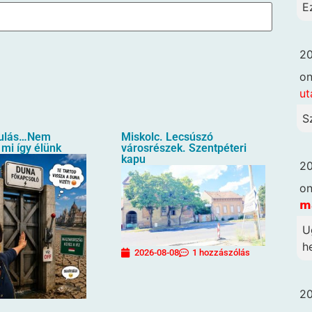
E
20
o
ut
S
ulás…Nem
Miskolc. Lecsúszó
 mi így élünk
városrészek. Szentpéteri
kapu
20
o
𝗺
U
he
2026-08-08
1 hozzászólás
20