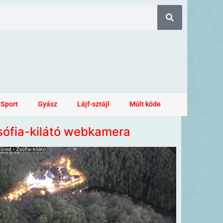
Sport
Gyász
Lájf-sztájl
Múlt köde
sófia-kilátó webkamera