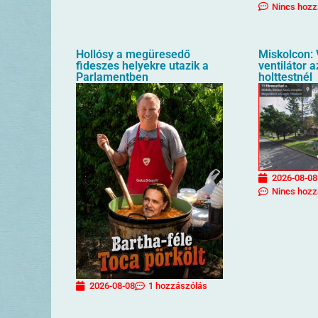
Nincs hozz
Hollósy a megüresedő
Miskolcon: 
fideszes helyekre utazik a
ventilátor 
Parlamentben
holttestnél
2026-08-08
Nincs hozz
2026-08-08
1 hozzászólás