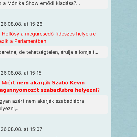
z a Mónika Show emődi kiadása?...
26.08.08. at 15:26
n
Hollósy a megüresedő fideszes helyekre
azik a Parlamentben
zeretné, de tehetségtelen, árulja a lomjait...
26.08.08. at 15:15
n
M𝗶é𝗿𝘁 𝗻𝗲𝗺 𝗮𝗸𝗮𝗿𝗷á𝗸 𝗦𝘇𝗮𝗯ó 𝗞𝗲𝘃𝗶𝗻
𝗴á𝗻𝗻𝘆𝗼𝗺𝗼𝘇ó𝘁 𝘀𝘇𝗮𝗯𝗮𝗱𝗹á𝗯𝗿𝗮 𝗵𝗲𝗹𝘆𝗲𝘇𝗻𝗶?
gyan azért nem akarják szabadlábra
lyezni,...
26.08.08. at 15:07