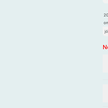
20
o
j
N