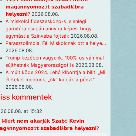
𝗺𝗮𝗴á𝗻𝗻𝘆𝗼𝗺𝗼𝘇ó𝘁 𝘀𝘇𝗮𝗯𝗮𝗱𝗹á𝗯𝗿𝗮
𝗵𝗲𝗹𝘆𝗲𝘇𝗻𝗶?
2026.08.08.
A miskolci fideszeskdnp-s jelenlegi
garnitúra csupán annyira képes, hogy
egymást a Szinvába fojtsák
2026.08.08.
Parasztolimpia. Fél Miskolcnak ott a helye…
2026.08.08.
Trump kezében vagyunk. 100%-os vámmal
sújthatnák Magyarországot is
2026.08.08.
A múlt köde 2024. Lehó kiborítja a bilit. „Mi
életeket mentünk, „ők” kapják a pénzt”
2026.08.08.
riss kommentek
26.08.08. at 15:32
n
M𝗶é𝗿𝘁 𝗻𝗲𝗺 𝗮𝗸𝗮𝗿𝗷á𝗸 𝗦𝘇𝗮𝗯ó 𝗞𝗲𝘃𝗶𝗻
𝗴á𝗻𝗻𝘆𝗼𝗺𝗼𝘇ó𝘁 𝘀𝘇𝗮𝗯𝗮𝗱𝗹á𝗯𝗿𝗮 𝗵𝗲𝗹𝘆𝗲𝘇𝗻𝗶?