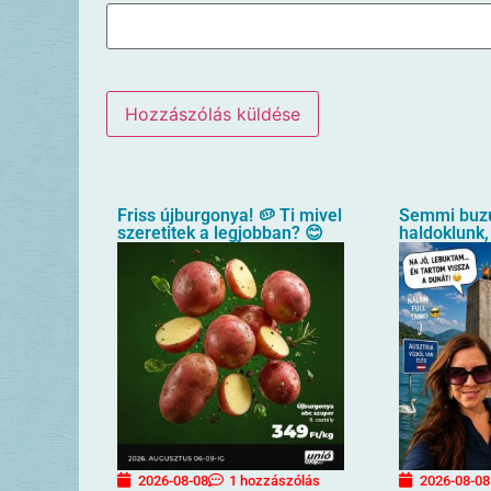
Friss újburgonya! 🥔 Ti mivel
Semmi buz
szeretitek a legjobban? 😊
haldoklunk,
2026-08-08
1 hozzászólás
2026-08-08