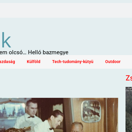
ök
 sem olcsó… Helló bazmegye
azdaság
Külföld
Tech-tudomány-kütyü
Outdoor
Z