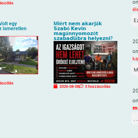
o
ászólás
él
E
Volt egy
M𝗶é𝗿𝘁 𝗻𝗲𝗺 𝗮𝗸𝗮𝗿𝗷á𝗸
az ismeretlen
𝗦𝘇𝗮𝗯ó 𝗞𝗲𝘃𝗶𝗻
𝗺𝗮𝗴á𝗻𝗻𝘆𝗼𝗺𝗼𝘇ó𝘁
𝘀𝘇𝗮𝗯𝗮𝗱𝗹á𝗯𝗿𝗮 𝗵𝗲𝗹𝘆𝗲𝘇𝗻𝗶?
20
o
k
M
ászólás
2026-08-08
3 hozzászólás
20
o
𝗺
. 