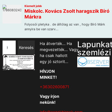
Lapunka
Ha átverték… Ha
Keresés
megvezették… Vagy
szemlézi
ha csak hallott
egy jó sztorit…
HÍVJON
MINKET!
+36302600871
Vagy írjon
nekünk!
info@eszakhirnok.com