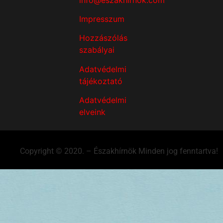
Impresszum
Hozzászólás
szabályai
Adatvédelmi
tájékoztató
Adatvédelmi
elveink
Copyright © 2020. – Északhírnök Minden jog fenntartva!