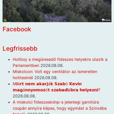
Facebook
Legfrissebb
Hollósy a megüresedő fideszes helyekre utazik a
Parlamentben
2026.08.08.
Miskolcon: Volt egy ventilátor az ismeretlen
holttestnél
2026.08.08.
M𝗶é𝗿𝘁 𝗻𝗲𝗺 𝗮𝗸𝗮𝗿𝗷á𝗸 𝗦𝘇𝗮𝗯ó 𝗞𝗲𝘃𝗶𝗻
𝗺𝗮𝗴á𝗻𝗻𝘆𝗼𝗺𝗼𝘇ó𝘁 𝘀𝘇𝗮𝗯𝗮𝗱𝗹á𝗯𝗿𝗮 𝗵𝗲𝗹𝘆𝗲𝘇𝗻𝗶?
2026.08.08.
A miskolci fideszeskdnp-s jelenlegi garnitúra
csupán annyira képes, hogy egymást a Szinvába