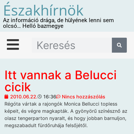
Északhírnök
Az információ drága, de hülyének lenni sem
olcsó… Helló bazmegye
Itt vannak a Belucci
cicik
2010.06.22.
16:36
Nincs hozzászólás
Régóta vártak a rajongók Monica Bellucci topless
képeit, és végre magkapták. A gyönyörű színésznő az
olasz tengerparton nyaralt, és hogy jobban barnuljon,
megszabadult fürdőruhája felsőjétől.