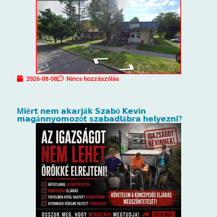
2026-08-08
Nincs hozzászólás
M𝗶é𝗿𝘁 𝗻𝗲𝗺 𝗮𝗸𝗮𝗿𝗷á𝗸 𝗦𝘇𝗮𝗯ó 𝗞𝗲𝘃𝗶𝗻
𝗺𝗮𝗴á𝗻𝗻𝘆𝗼𝗺𝗼𝘇ó𝘁 𝘀𝘇𝗮𝗯𝗮𝗱𝗹á𝗯𝗿𝗮 𝗵𝗲𝗹𝘆𝗲𝘇𝗻𝗶?