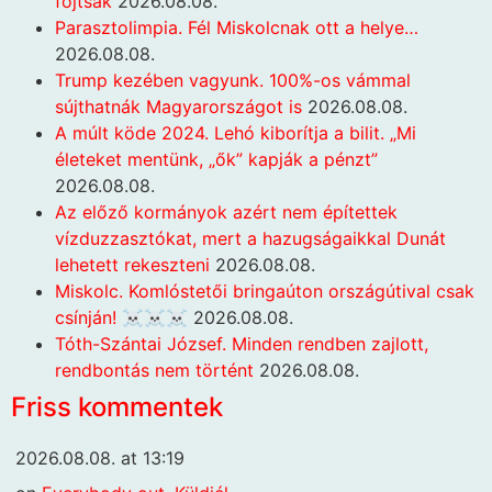
fojtsák
2026.08.08.
Parasztolimpia. Fél Miskolcnak ott a helye…
2026.08.08.
Trump kezében vagyunk. 100%-os vámmal
sújthatnák Magyarországot is
2026.08.08.
A múlt köde 2024. Lehó kiborítja a bilit. „Mi
életeket mentünk, „ők” kapják a pénzt”
2026.08.08.
Az előző kormányok azért nem építettek
vízduzzasztókat, mert a hazugságaikkal Dunát
lehetett rekeszteni
2026.08.08.
Miskolc. Komlóstetői bringaúton országútival csak
csínján! ☠️☠️☠️
2026.08.08.
Tóth-Szántai József. Minden rendben zajlott,
rendbontás nem történt
2026.08.08.
Friss kommentek
2026.08.08. at 13:19