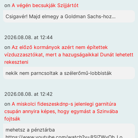
on
A végén becsukják Szijjártót
Csigavér! Majd elmegy a Goldman Sachs-hoz...
2026.08.08. at 12:44
on
Az előző kormányok azért nem építettek
vízduzzasztókat, mert a hazugságaikkal Dunát lehetett
rekeszteni
nekik nem parncsoltak a szélerőmű-lobbisták
2026.08.08. at 12:42
on
A miskolci fideszeskdnp-s jelenlegi garnitúra
csupán annyira képes, hogy egymást a Szinvába
fojtsák
mehetsz a pénztárba
https://www.youtube.com/watch?v=8SIZWyOh_Lo