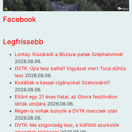
Facebook
Legfrissebb
Lontay. Kiszáradt a Bózsva-patak Széphalomnál
2026.08.06.
DVTK. Újra lesz balhé? Vigyázat mert Toca dühös
lesz
2026.08.06.
Kiutálták a kassai cigányokat Szalonnáról?
2026.08.06.
Eltűnt egy 21 éves fiatal, az Ozora fesztiválon
látták utoljára
2026.08.06.
Régen is voltak bunyók a DVTK meccsek után
2026.08.06.
DVTK. Ma szigorúság lesz, a külföldi szurkolók
elkezdtek trükközni
2026.08.06.