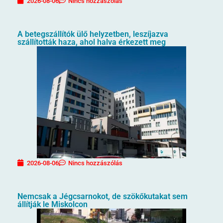
2026-08-06
Nincs hozzászólás
A betegszállítók ülő helyzetben, leszíjazva
szállították haza, ahol halva érkezett meg
2026-08-06
Nincs hozzászólás
Nemcsak a Jégcsarnokot, de szökőkutakat sem
állítják le Miskolcon