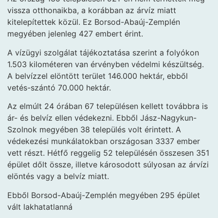
vissza otthonaikba, a korábban az árvíz miatt
kitelepítettek közül. Ez Borsod-Abaúj-Zemplén
megyében jelenleg 427 embert érint.
A vízügyi szolgálat tájékoztatása szerint a folyókon
1.503 kilométeren van érvényben védelmi készültség.
A belvízzel elöntött terület 146.000 hektár, ebből
vetés-szántó 70.000 hektár.
Az elmúlt 24 órában 67 településen kellett továbbra is
ár- és belvíz ellen védekezni. Ebből Jász-Nagykun-
Szolnok megyében 38 település volt érintett. A
védekezési munkálatokban országosan 3337 ember
vett részt. Hétfő reggelig 52 településén összesen 351
épület dőlt össze, illetve károsodott súlyosan az árvízi
elöntés vagy a belvíz miatt.
Ebből Borsod-Abaúj-Zemplén megyében 295 épület
vált lakhatatlanná