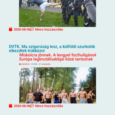
2026-08-06
Nincs hozzászólás
DVTK. Ma szigorúság lesz, a külföldi szurkolók
elkezdtek trükközni
2026-08-06
Nincs hozzászólás