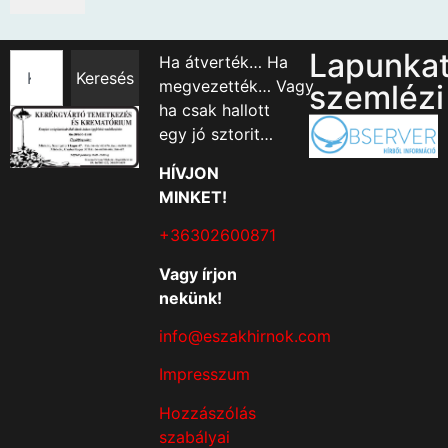
Lapunka
Ha átverték… Ha
Keresés
megvezették… Vagy
szemlézi
ha csak hallott
egy jó sztorit…
HÍVJON
MINKET!
+36302600871
Vagy írjon
nekünk!
info@eszakhirnok.com
Impresszum
Hozzászólás
szabályai