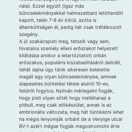
nála). Ezzel együtt (igaz más
bűncselekményekkel halmazatban) letöltendőt
kapott, talán 7-8 év körül, azóta is
államköltségen él, pedig hát csak tréfálkozott
szegény.
A jó szakácspisti meg, tetszik vagy sem,
hivatalos személy elleni erőszakot helyezett
kilátásba amikor a letartóztatott orbán
erőszakos, populáris kiszabadításáról delirált,
tehát sajna úgy tűnik sikeresen beletette
magát egy olyan bűncselekménybe, aminek
alapesetes büntetési tétele alulról 10-es,
felülről fogytos. Nyilván mérlegelni fogják,
hogy pisti olyan sötét hogy melléharap a
pitbull, meg csak előkészület, annak is az
embrionális változata, meg hát tüntikézni lehet
ha mégis lenyomják orbánt de a Venyige utcai
BV-t azért mégse fogják megostromolni érte