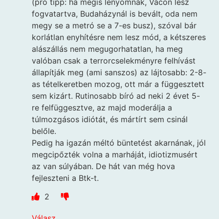
(pro tipp: ha mégis lenyomnák, Vácon lesz
fogvatartva, Budaházynál is bevált, oda nem
megy se a metró se a 7-es busz), szóval bár
korlátlan enyhítésre nem lesz mód, a kétszeres
alászállás nem megugorhatatlan, ha meg
valóban csak a terrorcselekményre felhívást
állapítják meg (ami sanszos) az lájtosabb: 2-8-
as tételkeretben mozog, ott már a függesztett
sem kizárt. Rutinosabb bíró ad neki 2 évet 5-
re felfüggesztve, az majd moderálja a
túlmozgásos idiótát, és mártírt sem csinál
belőle.
Pedig ha igazán méltó büntetést akarnának, jól
megcipőzték volna a marháját, idiotizmusért
az van súlyában. De hát van még hova
fejleszteni a Btk-t.
2
Válasz