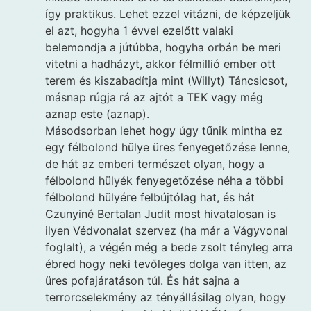
így praktikus. Lehet ezzel vitázni, de képzeljük
el azt, hogyha 1 évvel ezelőtt valaki
belemondja a jútúbba, hogyha orbán be meri
vitetni a hadházyt, akkor félmillió ember ott
terem és kiszabadítja mint (Willyt) Táncsicsot,
másnap rúgja rá az ajtót a TEK vagy még
aznap este (aznap).
Másodsorban lehet hogy úgy tűnik mintha ez
egy félbolond hülye üres fenyegetőzése lenne,
de hát az emberi természet olyan, hogy a
félbolond hülyék fenyegetőzése néha a többi
félbolond hülyére felbújtólag hat, és hát
Czunyiné Bertalan Judit most hivatalosan is
ilyen Védvonalat szervez (ha már a Vágyvonal
foglalt), a végén még a bede zsolt tényleg arra
ébred hogy neki tevőleges dolga van itten, az
üres pofajáratáson túl. És hát sajna a
terrorcselekmény az tényállásilag olyan, hogy