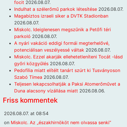
focit
2026.08.07.
Indulhat a szélerőmű parkok létesítése
2026.08.07.
Magabiztos izraeli siker a DVTK Stadionban
2026.08.07.
Miskolc. Ideiglenesen megszűnik a Petőfi téri
parkoló
2026.08.07.
A nyári vakáció eddigi formái megterhelővé,
potenciálisan veszélyessé váltak
2026.08.07.
Miskolc. Ezzel akarják ellehetetleníteni Tocát -lásd
győri közgyűlés
2026.08.07.
Pedofília miatt elítélt tanárt szúrt ki Tusványoson
Szabó Tímea
2026.08.07.
Teljesen lekapcsolhatják a Paksi Atomerőművet a
Duna alacsony vízállása miatt
2026.08.06.
Friss kommentek
2026.08.07. at 08:54
on
Miskolc. Az „északhirnököt nem olvassa senki”