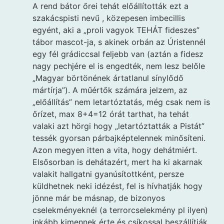
A rend bátor őrei tehát előállították ezt a
szakácspisti nevű , közepesen imbecillis
egyént, aki a „proli vagyok TEHÁT fideszes”
tábor mascot-ja, s akinek orbán az Úristennél
egy fél grádiccsal feljebb van (aztán a fidesz
nagy pechjére el is engedték, nem lesz belőle
„Magyar börtönének ártatlanul sínylődő
mártírja”). A műértők számára jelzem, az
„előállítás” nem letartóztatás, még csak nem is
őrízet, max 8+4=12 órát tarthat, ha tehát
valaki azt hörgi hogy „letartóztatták a Pistát”
tessék gyorsan párbajképtelennek minősíteni.
Azon megyen itten a vita, hogy dehátmiért.
Elsősorban is dehátazért, mert ha ki akarnak
valakit hallgatni gyanúsítottként, persze
küldhetnek neki idézést, fel is hívhatják hogy
jönne már be másnap, de bizonyos
cselekményeknél (a terrorcselekmény pl ilyen)
inkább kimennek érte és csíkossal beszállítják,