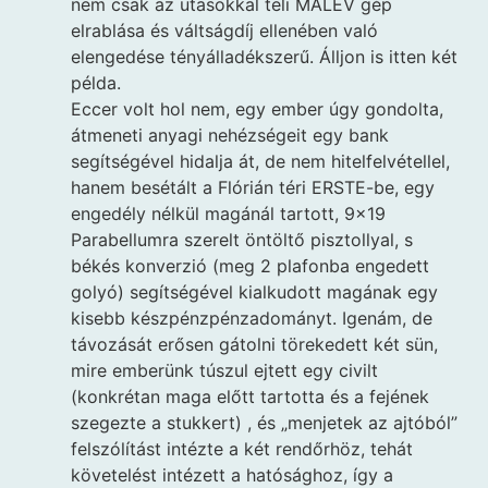
nem csak az utasokkal teli MALÉV gép
elrablása és váltságdíj ellenében való
elengedése tényálladékszerű. Álljon is itten két
példa.
Eccer volt hol nem, egy ember úgy gondolta,
átmeneti anyagi nehézségeit egy bank
segítségével hidalja át, de nem hitelfelvétellel,
hanem besétált a Flórián téri ERSTE-be, egy
engedély nélkül magánál tartott, 9×19
Parabellumra szerelt öntöltő pisztollyal, s
békés konverzió (meg 2 plafonba engedett
golyó) segítségével kialkudott magának egy
kisebb készpénzpénzadományt. Igenám, de
távozását erősen gátolni törekedett két sün,
mire emberünk túszul ejtett egy civilt
(konkrétan maga előtt tartotta és a fejének
szegezte a stukkert) , és „menjetek az ajtóból”
felszólítást intézte a két rendőrhöz, tehát
követelést intézett a hatósághoz, így a