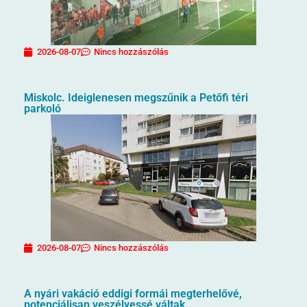
2026-08-07
Nincs hozzászólás
Miskolc. Ideiglenesen megszűnik a Petőfi téri
parkoló
2026-08-07
Nincs hozzászólás
A nyári vakáció eddigi formái megterhelővé,
potenciálisan veszélyessé váltak