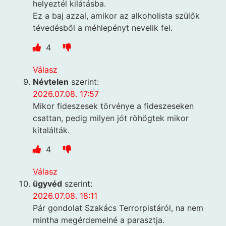
helyeztél kilátásba.
Ez a baj azzal, amikor az alkoholista szülők
tévedésből a méhlepényt nevelik fel.
4
Válasz
Névtelen
szerint:
2026.07.08. 17:57
Mikor fideszesek törvénye a fideszeseken
csattan, pedig milyen jót röhögtek mikor
kitalálták.
4
Válasz
ügyvéd
szerint:
2026.07.08. 18:11
Pár gondolat Szakács Terrorpistáról, na nem
mintha megérdemelné a parasztja.