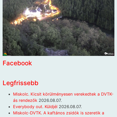
Facebook
Legfrissebb
Miskolc. Kicsit körülményesen verekedtek a DVTK-
ás rendezők
2026.08.07.
Everybody out. Küldjél
2026.08.07.
Miskolc-DVTK. A kaftános zsidók is szeretik a