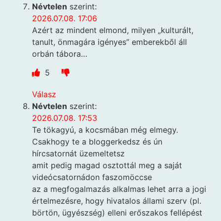
Névtelen
szerint:
2026.07.08. 17:06
Azért az mindent elmond, milyen „kulturált,
tanult, önmagára igényes” emberekből áll
orbán tábora…
5
Válasz
Névtelen
szerint:
2026.07.08. 17:53
Te tökagyú, a kocsmában még elmegy.
Csakhogy te a bloggerkedsz és ún
hírcsatornát üzemeltetsz
amit pedig magad osztottál meg a saját
videócsatornádon faszomöccse
az a megfogalmazás alkalmas lehet arra a jogi
értelmezésre, hogy hivatalos állami szerv (pl.
börtön, ügyészség) elleni erőszakos fellépést