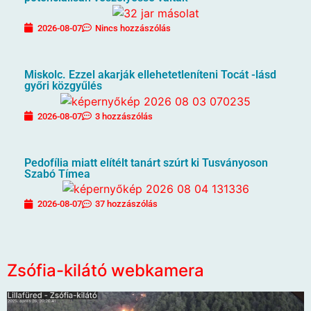
2026-08-07
Nincs hozzászólás
Miskolc. Ezzel akarják ellehetetleníteni Tocát -lásd
győri közgyűlés
2026-08-07
3 hozzászólás
Pedofília miatt elítélt tanárt szúrt ki Tusványoson
Szabó Tímea
2026-08-07
37 hozzászólás
Zsófia-kilátó webkamera