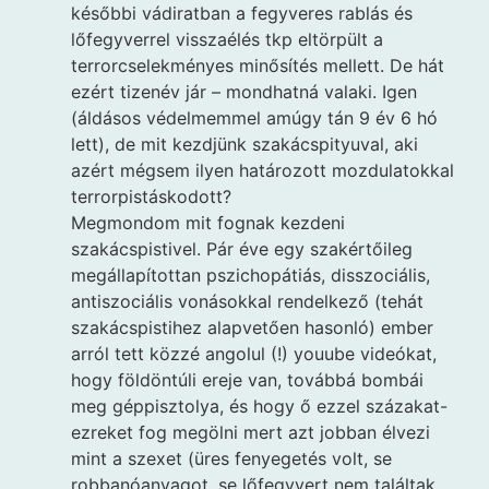
későbbi vádiratban a fegyveres rablás és
lőfegyverrel visszaélés tkp eltörpült a
terrorcselekményes minősítés mellett. De hát
ezért tizenév jár – mondhatná valaki. Igen
(áldásos védelmemmel amúgy tán 9 év 6 hó
lett), de mit kezdjünk szakácspityuval, aki
azért mégsem ilyen határozott mozdulatokkal
terrorpistáskodott?
Megmondom mit fognak kezdeni
szakácspistivel. Pár éve egy szakértőileg
megállapítottan pszichopátiás, disszociális,
antiszociális vonásokkal rendelkező (tehát
szakácspistihez alapvetően hasonló) ember
arról tett közzé angolul (!) youube videókat,
hogy földöntúli ereje van, továbbá bombái
meg géppisztolya, és hogy ő ezzel százakat-
ezreket fog megölni mert azt jobban élvezi
mint a szexet (üres fenyegetés volt, se
robbanóanyagot, se lőfegyvert nem találtak