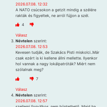
2026.07.08. 12:32
A NATO csúcsokon a getzit mindig a szélére
rakták és figyeltek, ne arról fújjon a szél.
4
Válasz
Névtelen
szerint:
2026.07.08. 12:53
Kevesen tudják, de Szakács Pisti miskolci..Már
csak ezért is ki kellene állni mellette. Ilyenkor
hol vannak a nagy lokálpatróták? Miért nem
szólalnak meg?
7
Válasz
Névtelen
szerint:
2026.07.08. 12:57
szellemi fogyXkos, nem büntethető. Majd ha