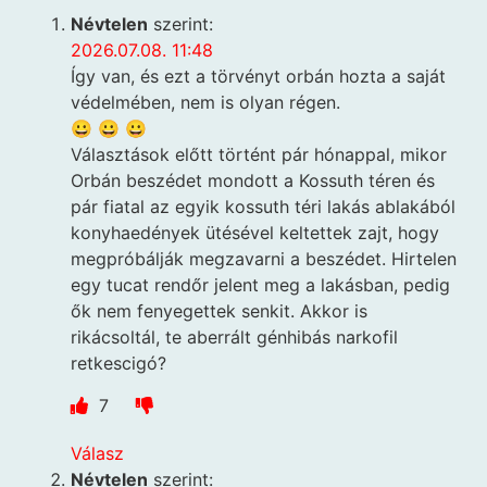
Névtelen
szerint:
2026.07.08. 11:48
Így van, és ezt a törvényt orbán hozta a saját
védelmében, nem is olyan régen.
😀 😀 😀
Választások előtt történt pár hónappal, mikor
Orbán beszédet mondott a Kossuth téren és
pár fiatal az egyik kossuth téri lakás ablakából
konyhaedények ütésével keltettek zajt, hogy
megpróbálják megzavarni a beszédet. Hirtelen
egy tucat rendőr jelent meg a lakásban, pedig
ők nem fenyegettek senkit. Akkor is
rikácsoltál, te aberrált génhibás narkofil
retkescigó?
7
Válasz
Névtelen
szerint: