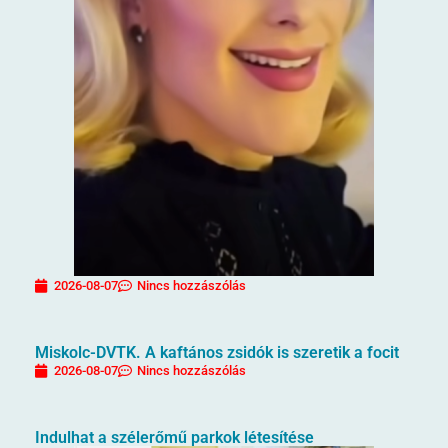
2026-08-07
Nincs hozzászólás
Miskolc-DVTK. A kaftános zsidók is szeretik a focit
2026-08-07
Nincs hozzászólás
Indulhat a szélerőmű parkok létesítése