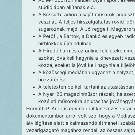
Az M4 Sporton minden olyan sport és el
stúdiójában állítanak elő.
A Kossuth rádión a saját műsorok auguszt
veszi át. A teljes hírszolgáltatás rövid idő
sugároznak majd. A Jó reggelt, Magyarorsz
A Petőfi, a Bartók, a Dankó és egyéb rádió
hírblokkok újraindulnak.
A Híradó.hu-n és az online felületeken meg
azokat jóvá kell hagynia a kinevezett ve
közzé, ezeket is jóvá kell hagynia a kijelöl
A közösségi médiában ugyanez a helyzet, d
hozzáférése.
A teletexten be kell tartani az utasításban
A Nyár ’26 magazinműsor részeit, ha szerz
közéleti műsorokra az utasítás jóváhagyás
Horváth P. András egy nappal kinevezése után 
dokumentumban arról volt szó, hogy a Médias
átvilágítása alatt alkalmazandó átmeneti szabál
vezérigazgató magához rendeli az összes sajt