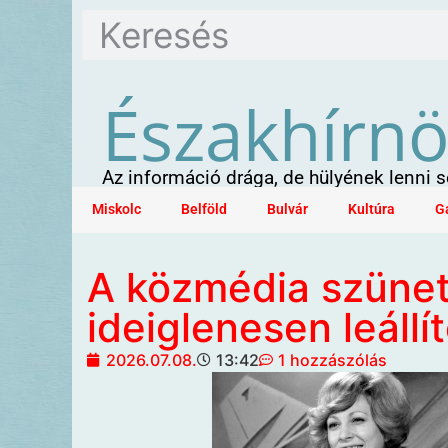
Északhírn
Az információ drága, de hülyének lenni
Miskolc
Belföld
Bulvár
Kultúra
G
A közmédia szünet
ideiglenesen leállí
2026.07.08.
13:42
1 hozzászólás