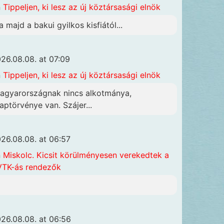
n
Tippeljen, ki lesz az új köztársasági elnök
a majd a bakui gyilkos kisfiától...
26.08.08. at 07:09
n
Tippeljen, ki lesz az új köztársasági elnök
agyarországnak nincs alkotmánya,
laptörvénye van. Szájer...
26.08.08. at 06:57
n
Miskolc. Kicsit körülményesen verekedtek a
TK-ás rendezők
26.08.08. at 06:56