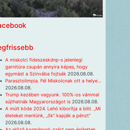
acebook
egfrissebb
A miskolci fideszeskdnp-s jelenlegi
garnitúra csupán annyira képes, hogy
egymást a Szinvába fojtsák
2026.08.08.
Parasztolimpia. Fél Miskolcnak ott a helye…
2026.08.08.
Trump kezében vagyunk. 100%-os vámmal
sújthatnák Magyarországot is
2026.08.08.
A múlt köde 2024. Lehó kiborítja a bilit. „Mi
életeket mentünk, „ők” kapják a pénzt”
2026.08.08.
Az előző kormányok azért nem építettek