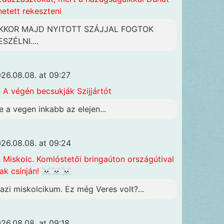
hetett rekeszteni
KKOR MAJD NYITOTT SZÁJJAL FOGTOK
ESZÉLNI....
26.08.08. at 09:27
n
A végén becsukják Szijjártót
e a vegen inkabb az elejen...
26.08.08. at 09:24
n
Miskolc. Komlóstetői bringaúton országútival
ak csínján! ☠️☠️☠️
gazi miskolcikum. Ez még Veres volt?...
26.08.08. at 09:18