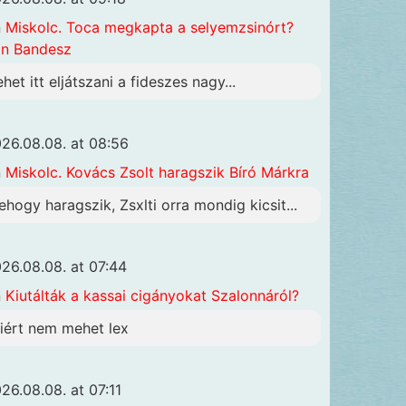
n
Miskolc. Toca megkapta a selyemzsinórt?
n Bandesz
ehet itt eljátszani a fideszes nagy...
26.08.08. at 08:56
n
Miskolc. Kovács Zsolt haragszik Bíró Márkra
ehogy haragszik, Zsxlti orra mondig kicsit...
26.08.08. at 07:44
n
Kiutálták a kassai cigányokat Szalonnáról?
iért nem mehet lex
26.08.08. at 07:11