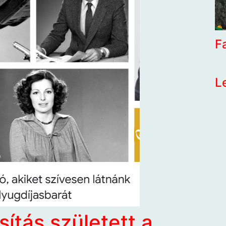
F
L
ítás született a