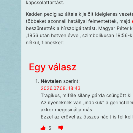
kapcsolattartást.
Kedden pedig az általa kijelölt ideiglenes veze
többeket azonnali hatállyal felmentettek, majd
beszüntették a hírszolgáltatást. Magyar Péter 
„1956 után hetven évvel, szimbolikusan 19:56-ko
nélkül, filmekkel”.
Egy válasz
Névtelen
szerint:
2026.07.08. 18:43
Tragikus, miféle silány gárda csüngött ki
Az ilyeneknek van „indokuk” a gerinctele
akkor megcsinálja más.
Ezzel az erővel az összes nácit is fel ke
5