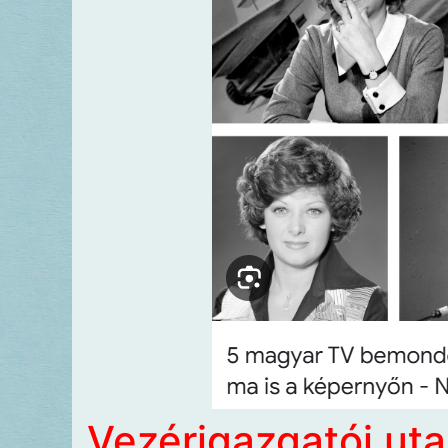
Vezérigazgatói utas