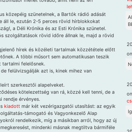
emzőműsor mehet tovább, amit nem az M1
le
us közepéig szünetelnek, a Bartók rádió adását
A
re áll le, ezután 2-5 perces rövid hírblokkokat
B
ág!, a Déli Krónika és az Esti Krónika szünetel.
s szolgáltatások rövid időre állnak le, majd a rövid
20
jelenő hírek és közéleti tartalmak közzététele előtt
o
zetőnek. A többi műsort sem automatikusan teszik
t tartalmi felelősnek.
N
e felülvizsgálják azt is, kinek mihez van
20
 leírt szerkesztői alapelveket.
ődéses kötelezettség van rá, közzé kell tenni, de a
o
i rendje érvényes.
cs
is
kiadott
már két vezérigazgatói utasítást: az egyik
I
zolgáltatás-támogató és Vagyonkezelő Alap
yokról rendelkezik, míg a másikban arról, hogy az új
ómegkeresést, mindenki másnak megtiltva bármiféle
20