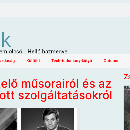
ök
 sem olcsó… Helló bazmegye
azdaság
Külföld
Tech-tudomány-kütyü
Outdoor
Z
elő műsorairól és az
tott szolgáltatásokról