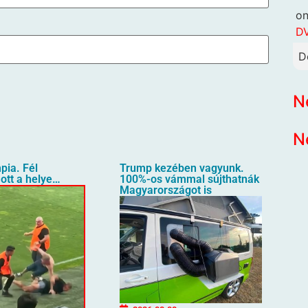
o
DV
D
N
N
pia. Fél
Trump kezében vagyunk.
ott a helye…
100%-os vámmal sújthatnák
Magyarországot is