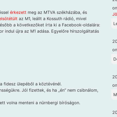
o
téssel
érkezett
meg az MTVA székházába, és
Jö
elsötétült
az M1, leállt a Kossuth rádió, mivel
L
később a következőket írta ki a Facebook-oldalára:
r indul újra az M1 adása. Egyelőre hírszolgáltatás
20
o
D
20
 a fidesz ülepéből a köztévénél.
o
nsségükre. Jól fizettek, és ha „én” nem csibnálom,
M
llett volna menteni a nürnbergi bíróságon.
20