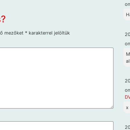
o
H
s?
ző mezőket
*
karakterrel jelöltük
20
o
M
a
20
o
DV
x
20