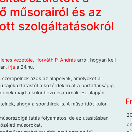
ő műsorairól és az
tott szolgáltatásokról
lenes vezetője, Horváth P. András
arról, hogyan kell
ban,
írja
a 24.hu.
szerepelnek azok az alapelvek, amelyeket a
erű tájékoztatástól a közérdeken át a pártatlanságig
ködnek majd a különböző csatornák. Ez alapján:
F
telnek, ahogy a sporthírek is. A műsoridőt külön
20
űsorszolgáltatás folyamatos, de az utasításban
o
 közéleti műsorokat.
ví