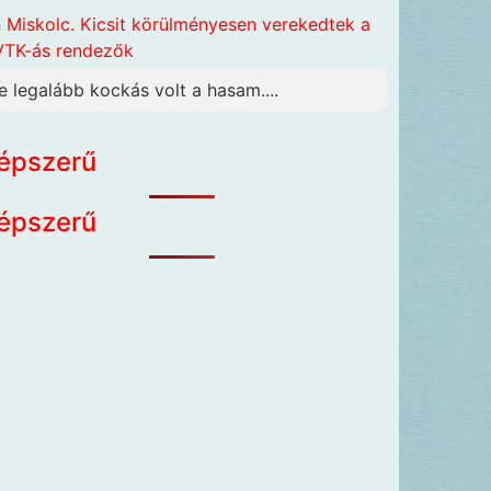
n
Miskolc. Kicsit körülményesen verekedtek a
TK-ás rendezők
e legalább kockás volt a hasam....
épszerű
épszerű