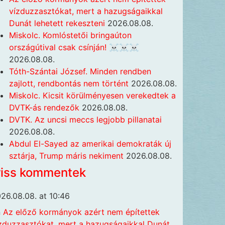
vízduzzasztókat, mert a hazugságaikkal
Dunát lehetett rekeszteni
2026.08.08.
Miskolc. Komlóstetői bringaúton
országútival csak csínján! ☠️☠️☠️
2026.08.08.
Tóth-Szántai József. Minden rendben
zajlott, rendbontás nem történt
2026.08.08.
Miskolc. Kicsit körülményesen verekedtek a
DVTK-ás rendezők
2026.08.08.
DVTK. Az uncsi meccs legjobb pillanatai
2026.08.08.
Abdul El-Sayed az amerikai demokraták új
sztárja, Trump máris nekiment
2026.08.08.
riss kommentek
26.08.08. at 10:46
n
Az előző kormányok azért nem építettek
zduzzasztókat, mert a hazugságaikkal Dunát