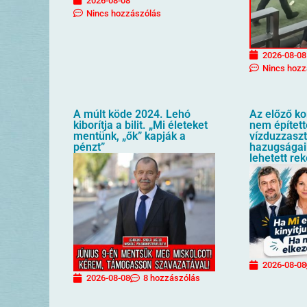
2026-08-08
Nincs hozzászólás
2026-08-08
Nincs hozz
A múlt köde 2024. Lehó
Az előző k
kiborítja a bilit. „Mi életeket
nem építet
mentünk, „ők” kapják a
vízduzzaszt
pénzt”
hazugságai
lehetett re
2026-08-08
2026-08-08
8 hozzászólás