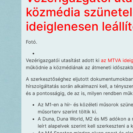
közmédia szünetel
ideiglenesen leállí
Fotó.
Vezérigazgatói utasítást adott ki
az MTVA ideig
működnie a közmédiának az átmeneti időszak
A szerkesztőséghez eljutott dokumentumokban 
hírszolgáltatás során alkalmazni kell, a ténysz
és a pontosságig, de az is, milyen rendben mű
Az M1-en a hír- és közéleti műsorok szüne
műsorterv szerint töltik ki.
A Duna, Duna World, M2 és M5 adókon a m
leírt alapelvek szerint kell szerkeszteni a