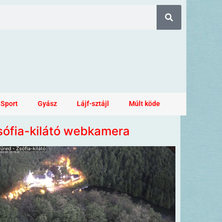
Sport
Gyász
Lájf-sztájl
Múlt köde
sófia-kilátó webkamera