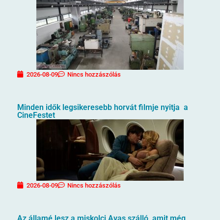
2026-08-09
Nincs hozzászólás
Minden idők legsikeresebb horvát filmje nyitja a
CineFestet
2026-08-09
Nincs hozzászólás
Az államé lesz a miskolci Avas szálló, amit még