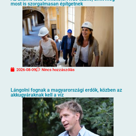
most is szorgalmasan építgetnek
2026-08-09
Nincs hozzászólás
Lángolni fognak a magyarországi erdők, közben az
akkugyáraknak kell a víz