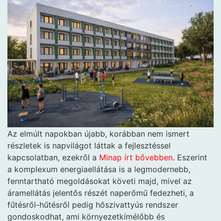
Az elmúlt napokban újabb, korábban nem ismert
részletek is napvilágot láttak a fejlesztéssel
kapcsolatban, ezekről a
Minap írt bővebben
. Eszerint
a komplexum energiaellátása is a legmodernebb,
fenntartható megoldásokat követi majd, mivel az
áramellátás jelentős részét naperőmű fedezheti, a
fűtésről-hűtésről pedig hőszivattyús rendszer
gondoskodhat, ami környezetkímélőbb és