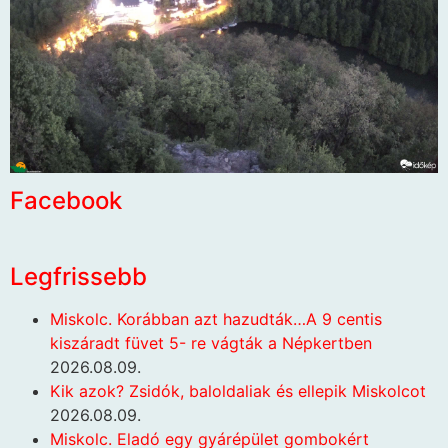
Facebook
Legfrissebb
Miskolc. Korábban azt hazudták…A 9 centis
kiszáradt füvet 5- re vágták a Népkertben
2026.08.09.
Kik azok? Zsidók, baloldaliak és ellepik Miskolcot
2026.08.09.
Miskolc. Eladó egy gyárépület gombokért