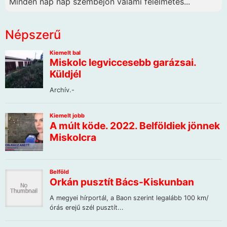
Minden nap nap szembejön valami félelmetes...
Népszerű