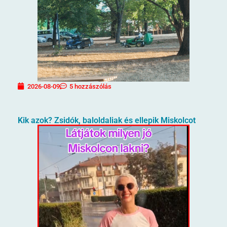
2026-08-09
5 hozzászólás
Kik azok? Zsidók, baloldaliak és ellepik Miskolcot