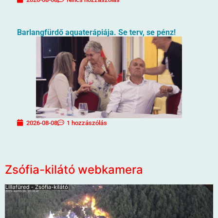
Barlangfürdő aquaterápiája. Se terv, se pénz!
2026-08-08
1 hozzászólás
Zsófia-kilátó webkamera