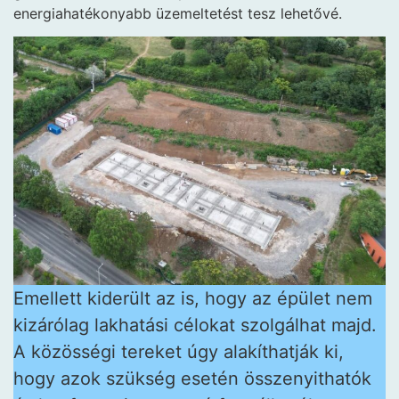
energiahatékonyabb üzemeltetést tesz lehetővé.
Emellett kiderült az is, hogy az épület nem
kizárólag lakhatási célokat szolgálhat majd.
A közösségi tereket úgy alakíthatják ki,
hogy azok szükség esetén összenyithatók