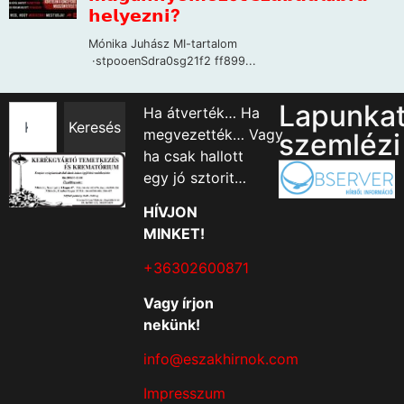
Lapunka
Ha átverték… Ha
Keresés
megvezették… Vagy
szemlézi
ha csak hallott
egy jó sztorit…
HÍVJON
MINKET!
+36302600871
Vagy írjon
nekünk!
info@eszakhirnok.com
Impresszum