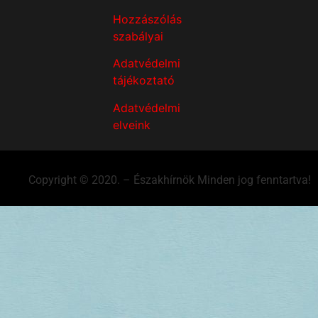
Hozzászólás
szabályai
Adatvédelmi
tájékoztató
Adatvédelmi
elveink
Copyright © 2020. – Északhírnök Minden jog fenntartva!