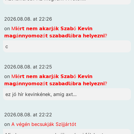
2026.08.08. at 22:26
on
M𝗶é𝗿𝘁 𝗻𝗲𝗺 𝗮𝗸𝗮𝗿𝗷á𝗸 𝗦𝘇𝗮𝗯ó 𝗞𝗲𝘃𝗶𝗻
𝗺𝗮𝗴á𝗻𝗻𝘆𝗼𝗺𝗼𝘇ó𝘁 𝘀𝘇𝗮𝗯𝗮𝗱𝗹á𝗯𝗿𝗮 𝗵𝗲𝗹𝘆𝗲𝘇𝗻𝗶?
c
2026.08.08. at 22:25
on
M𝗶é𝗿𝘁 𝗻𝗲𝗺 𝗮𝗸𝗮𝗿𝗷á𝗸 𝗦𝘇𝗮𝗯ó 𝗞𝗲𝘃𝗶𝗻
𝗺𝗮𝗴á𝗻𝗻𝘆𝗼𝗺𝗼𝘇ó𝘁 𝘀𝘇𝗮𝗯𝗮𝗱𝗹á𝗯𝗿𝗮 𝗵𝗲𝗹𝘆𝗲𝘇𝗻𝗶?
ez jó hír kevinkének, amig axt...
2026.08.08. at 22:22
on
A végén becsukják Szijjártót