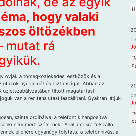
dolnák, de az egyik
H
léma, hogy valaki
szos öltözékben
20
o
 mutat rá
Jö
gyikük.
"
ny
ogy óvják a tömegközlekedési eszközök és a
az utazók nyugalmát és biztonságát. Abban az
20
 üzletszabályzatában tiltott magatartást,
o
guk van a renitens utast leszállítani. Gyakran látjuk
Jö
"
osan, szinte ordibálva, a telefont kihangosítva
c
senki nem mert szólni neki. A villamosra felszálló
 ennek ellenére ugyanúgy folytatta a telefonhívást a