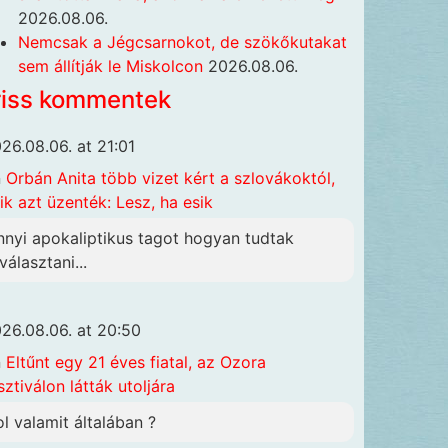
2026.08.06.
Nemcsak a Jégcsarnokot, de szökőkutakat
sem állítják le Miskolcon
2026.08.06.
riss kommentek
26.08.06. at 21:01
n
Orbán Anita több vizet kért a szlovákoktól,
ik azt üzenték: Lesz, ha esik
nnyi apokaliptikus tagot hogyan tudtak
választani...
26.08.06. at 20:50
n
Eltűnt egy 21 éves fiatal, az Ozora
sztiválon látták utoljára
ol valamit általában ?