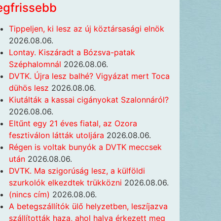
egfrissebb
Tippeljen, ki lesz az új köztársasági elnök
2026.08.06.
Lontay. Kiszáradt a Bózsva-patak
Széphalomnál
2026.08.06.
DVTK. Újra lesz balhé? Vigyázat mert Toca
dühös lesz
2026.08.06.
Kiutálták a kassai cigányokat Szalonnáról?
2026.08.06.
Eltűnt egy 21 éves fiatal, az Ozora
fesztiválon látták utoljára
2026.08.06.
Régen is voltak bunyók a DVTK meccsek
után
2026.08.06.
DVTK. Ma szigorúság lesz, a külföldi
szurkolók elkezdtek trükközni
2026.08.06.
(nincs cím)
2026.08.06.
A betegszállítók ülő helyzetben, leszíjazva
szállították haza, ahol halva érkezett meg