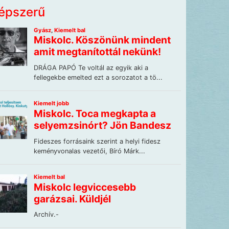
épszerű