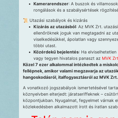
Kamerarendszer
: A buszok és villamoso
rongálások és a szabálysértések rögzítésé
📜 Utazási szabályok és kizárás
Kizárás az utazásból
: Az MVK Zrt. utazási
ellenőröknek joguk van megtagadni az uta
viselkedésükkel, ápolatlan vagy szennyezet
többi utast.
Közérdekű bejelentés
: Ha elviselhetetle
vagy tegyen hivatalos panaszt az
MVK Zrt
Közel 7 ezer alkalommal intézkedtek a miskolci
fellépnek, amikor valami megzavarja az utazó
hangoskodásról, italfogyasztásról az MVK Zrt. 
A vonatkozó jogszabályok ismertetésével tartan
köznyelvben elterjedt: járatseriffeknek – csütö
központjukban. Nyugalmat, fegyelmet várnak el 
közlekedésben alkalmazott írott és íratlan szab