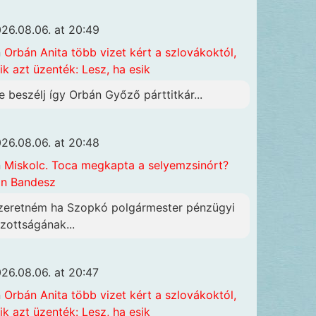
26.08.06. at 20:49
n
Orbán Anita több vizet kért a szlovákoktól,
ik azt üzenték: Lesz, ha esik
e beszélj így Orbán Győző párttitkár...
26.08.06. at 20:48
n
Miskolc. Toca megkapta a selyemzsinórt?
n Bandesz
zeretném ha Szopkó polgármester pénzügyi
izottságának...
26.08.06. at 20:47
n
Orbán Anita több vizet kért a szlovákoktól,
ik azt üzenték: Lesz, ha esik