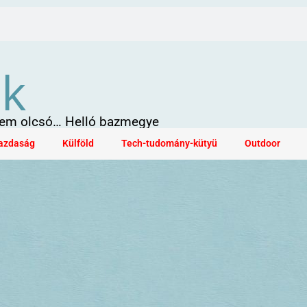
ök
 sem olcsó… Helló bazmegye
azdaság
Külföld
Tech-tudomány-kütyü
Outdoor