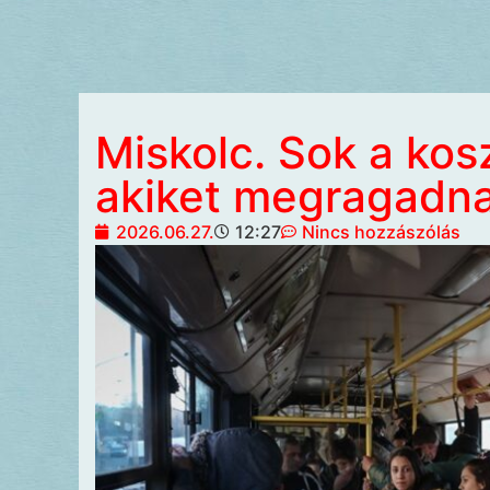
Miskolc. Sok a kos
akiket megragadn
2026.06.27.
12:27
Nincs hozzászólás