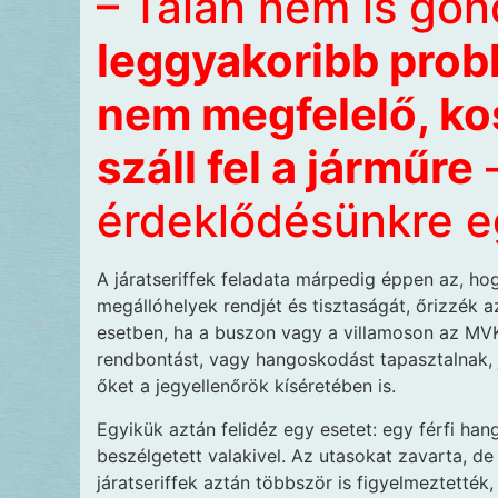
– Talán nem is gon
leggyakoribb prob
nem megfelelő, ko
száll fel a járműre
–
érdeklődésünkre e
A járatseriffek feladata márpedig éppen az, h
megállóhelyek rendjét és tisztaságát, őrizzék 
esetben, ha a buszon vagy a villamoson az MVK
rendbontást, vagy hangoskodást tapasztalnak, jo
őket a jegyellenőrök kíséretében is.
Egyikük aztán felidéz egy esetet: egy férfi hang
beszélgetett valakivel. Az utasokat zavarta, de 
járatseriffek aztán többször is figyelmeztették,