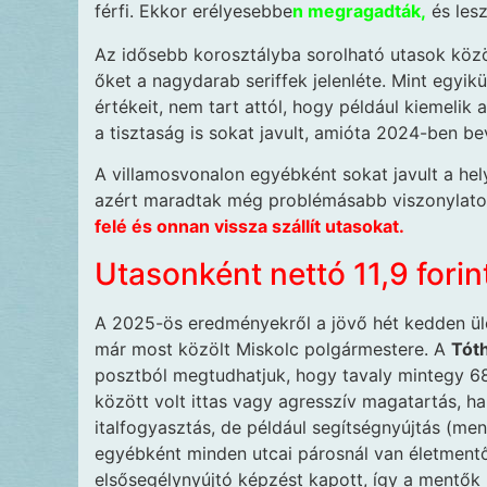
férfi. Ekkor erélyesebbe
n megragadták,
és lesz
Az idősebb korosztályba sorolható utasok közöt
őket a nagydarab seriffek jelenléte. Mint egyi
értékeit, nem tart attól, hogy például kiemelik 
a tisztaság is sokat javult, amióta 2024-ben be
A villamosvonalon egyébként sokat javult a hely
azért maradtak még problémásabb viszonylat
felé és onnan vissza szállít utasokat.
Utasonként nettó 11,9 forin
A 2025-ös eredményekről a jövő hét kedden ü
már most közölt Miskolc polgármestere. A
Tót
posztból megtudhatjuk, hogy tavaly mintegy 68
között volt ittas vagy agresszív magatartás, h
italfogyasztás, de például segítségnyújtás (men
egyébként minden utcai párosnál van életmentő 
elsősegélynyújtó képzést kapott, így a mentők k