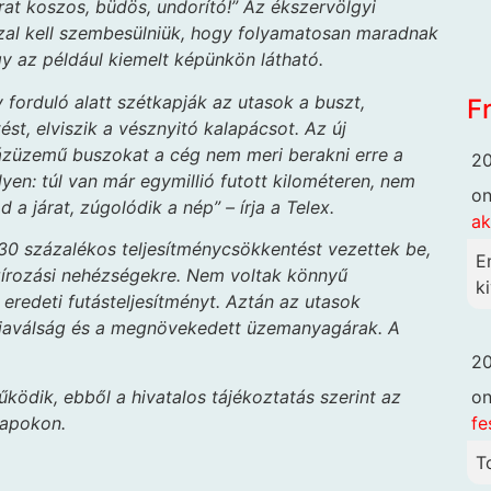
rat koszos, büdös, undorító!” Az ékszervölgyi
zzal kell szembesülniük, hogy folyamatosan maradnak
ogy az például kiemelt képünkön látható.
 forduló alatt szétkapják az utasok a buszt,
F
ést, elviszik a vésznyitó kalapácsot. Az új
ázüzemű buszokat a cég nem meri berakni erre a
20
lyen: túl van már egymillió futott kilométeren, nem
o
 a járat, zúgolódik a nép” – írja a Telex.
ak
0 százalékos teljesítménycsökkentést vezettek be,
E
zírozási nehézségekre. Nem voltak könnyű
ki
 eredeti futásteljesítményt. Aztán az utasok
giaválság és a megnövekedett üzemanyagárak. A
20
ödik, ebből a hivatalos tájékoztatás szerint az
o
napokon.
fe
T