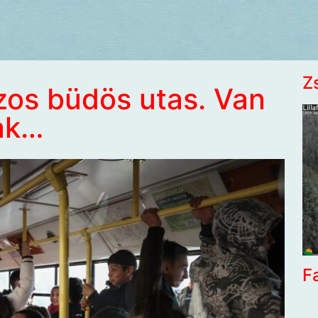
Z
zos büdös utas. Van
ak…
F