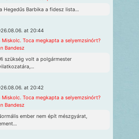
a Hegedűs Barbika a fidesz lista...
26.08.06. at 20:44
n
Miskolc. Toca megkapta a selyemzsinórt?
n Bandesz
Mi szükség volt a polgármester
ilatkozatára,...
26.08.06. at 20:42
n
Miskolc. Toca megkapta a selyemzsinórt?
n Bandesz
Normális ember nem épít mészgyárat,
ement...