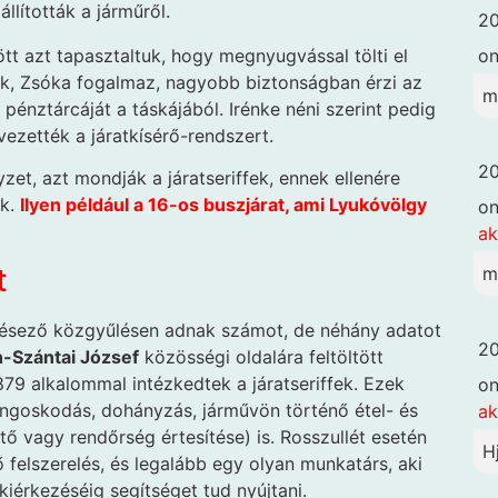
állították a járműről.
20
t azt tapasztaltuk, hogy megnyugvással tölti el
o
kük, Zsóka fogalmaz, nagyobb biztonságban érzi az
m
a pénztárcáját a táskájából. Irénke néni szerint pedig
vezették a járatkísérő-rendszert.
20
zet, azt mondják a járatseriffek, ennek ellenére
ok.
Ilyen például a 16-os buszjárat, ami Lyukóvölgy
o
ak
t
m
lésező közgyűlésen adnak számot, de néhány adatot
20
h-Szántai József
közösségi oldalára feltöltött
79 alkalommal intézkedtek a járatseriffek. Ezek
o
angoskodás, dohányzás, járművön történő étel- és
ak
tő vagy rendőrség értesítése) is. Rosszullét esetén
H
felszerelés, és legalább egy olyan munkatárs, aki
iérkezéséig segítséget tud nyújtani.