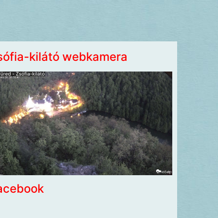
sófia-kilátó webkamera
acebook