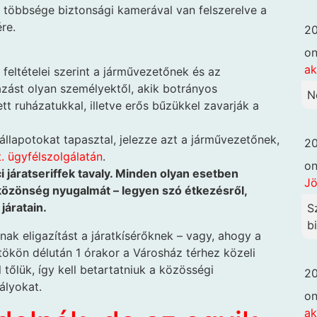
k többsége biztonsági kamerával van felszerelve a
re.
20
o
ak
 feltételei szerint a járművezetőnek és az
zást olyan személyektől, akik botrányos
N
t ruházatukkal, illetve erős bűzükkel zavarják a
n állapotokat tapasztal, jelezze azt a járművezetőnek,
20
. ügyfélszolgálatán
.
o
 járatseriffek tavaly. Minden olyan esetben
Jö
közönség nyugalmát – legyen szó étkezésről,
járatain.
S
b
ak eligazítást a járatkísérőknek – vagy, ahogy a
rtökön délután 1 órakor a Városház térhez közeli
tőlük, így kell betartatniuk a közösségi
20
ályokat.
o
ak