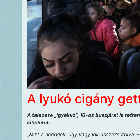
A lyukó cigány get
A telepere „igyekvő”, 16-os buszjárat is rett
látleletet.
„Mint a heringek, úgy vagyunk összezsúfolva! –