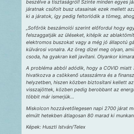
beszélve a tisztaságról! Szinte minden egyes já
járatnak csúfolt busz utasainak ezek mellett a
ki a járatok, így pedig feltorlódik a tömeg, ah
„Sofőrök beszámolói szerint előfordul hogy egy
felszaggatják az üléseket, kitépik az ablaktömít
elektromos buszokat vagy a még jó állapotú g
külvárosi vonalra. Az öreg dízel meg olyan, ami
csoda, ha gyakran kell javítani. Olyankor kimarad
A probléma abból adódik, hogy a COVID miatt 3
hivatkozva a csökkenő utasszámra és a finans
helyzetben, hiszen közben biztosítani kellett az
visszajöttek, közben pedig berobbant az ener
többit már ismerjük…
Miskolcon hozzávetőlegesen napi 2700 járat műk
elmúlt hetekben átlagosan 80 marad ki munka
Képek: Huszti István/Telex