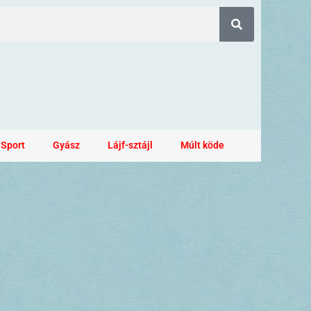
Sport
Gyász
Lájf-sztájl
Múlt köde