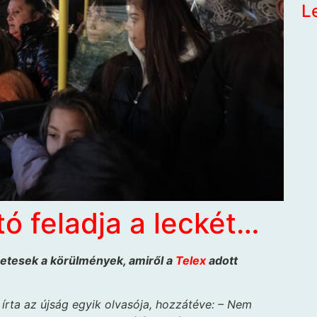
L
tó feladja a leckét…
enetesek a körülmények, amiről a
Telex
adott
 írta az újság egyik olvasója, hozzátéve: – Nem