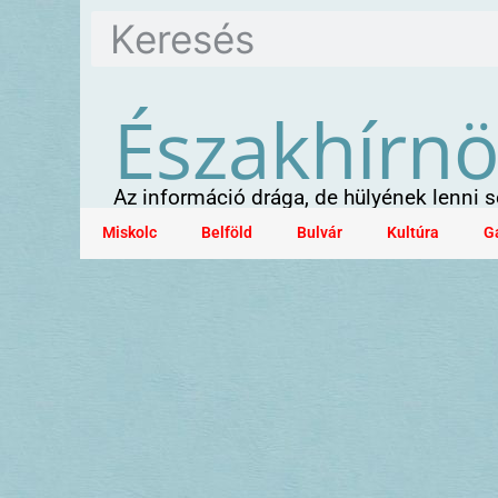
Északhírn
Az információ drága, de hülyének lenni
Miskolc
Belföld
Bulvár
Kultúra
G