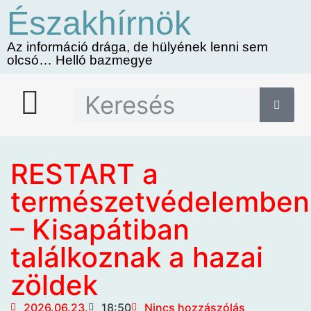
Északhírnök
Az információ drága, de hülyének lenni sem
olcsó… Helló bazmegye
RESTART a
természetvédelemben
– Kisapátiban
találkoznak a hazai
zöldek
2026.06.23.
18:50
Nincs hozzászólás