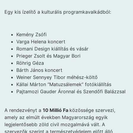
Egy kis ízelítő a kulturális programkavalkádból:
Kemény Zsófi
Varga Helena koncert
Romani Design kiállítás és vásár
Prieger Zsolt és Magyar Bori
Röhrig Géza
Bárth János koncert
Weiner Sennyey Tibor méhész-költő
Kállai Márton “Matuzsálemek” fotókiállítás
Pajtamozi Gauder Áronnal és Szendőfi Balázzsal
A rendezvényt a
10 Millió Fa
közössége szervezi,
amely az elmúlt években Magyarország egyik
legjelentősebb zöld civil mozgalmává vált. A
szervezők szerint a természetvédelem előtt álló