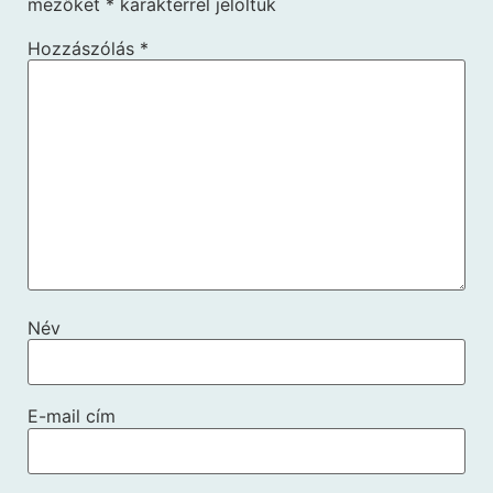
mezőket
*
karakterrel jelöltük
Hozzászólás
*
Név
E-mail cím