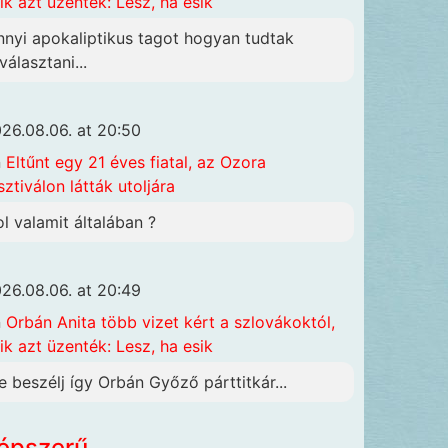
ik azt üzenték: Lesz, ha esik
nnyi apokaliptikus tagot hogyan tudtak
választani...
26.08.06. at 20:50
n
Eltűnt egy 21 éves fiatal, az Ozora
sztiválon látták utoljára
ol valamit általában ?
26.08.06. at 20:49
n
Orbán Anita több vizet kért a szlovákoktól,
ik azt üzenték: Lesz, ha esik
e beszélj így Orbán Győző párttitkár...
épszerű