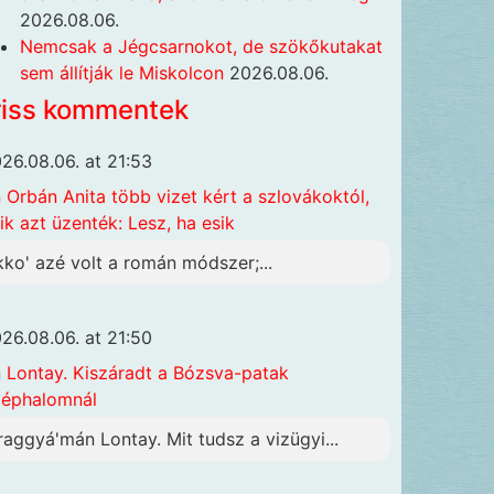
2026.08.06.
Nemcsak a Jégcsarnokot, de szökőkutakat
sem állítják le Miskolcon
2026.08.06.
riss kommentek
26.08.06. at 21:53
n
Orbán Anita több vizet kért a szlovákoktól,
ik azt üzenték: Lesz, ha esik
kko' azé volt a román módszer;...
26.08.06. at 21:50
n
Lontay. Kiszáradt a Bózsva-patak
éphalomnál
raggyá'mán Lontay. Mit tudsz a vizügyi...