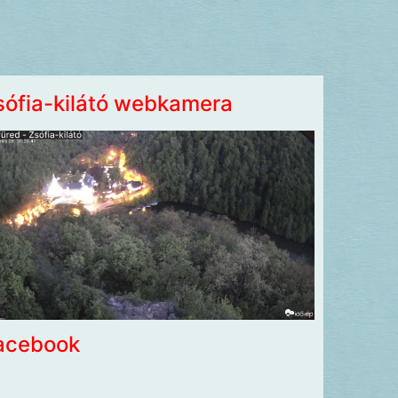
sófia-kilátó webkamera
acebook