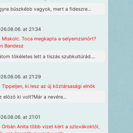
gyre büszkébb vagyok, mert a fideszre...
26.08.06. at 21:34
n
Miskolc. Toca megkapta a selyemzsinórt?
n Bandesz
átom tökéletes lett a tiszás szubkultúrád....
26.08.06. at 21:29
n
Tippeljen, ki lesz az új köztársasági elnök
z elözö ki volt?Már a nevére...
26.08.06. at 21:01
n
Orbán Anita több vizet kért a szlovákoktól,