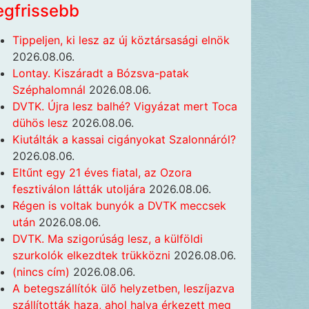
egfrissebb
Tippeljen, ki lesz az új köztársasági elnök
2026.08.06.
Lontay. Kiszáradt a Bózsva-patak
Széphalomnál
2026.08.06.
DVTK. Újra lesz balhé? Vigyázat mert Toca
dühös lesz
2026.08.06.
Kiutálták a kassai cigányokat Szalonnáról?
2026.08.06.
Eltűnt egy 21 éves fiatal, az Ozora
fesztiválon látták utoljára
2026.08.06.
Régen is voltak bunyók a DVTK meccsek
után
2026.08.06.
DVTK. Ma szigorúság lesz, a külföldi
szurkolók elkezdtek trükközni
2026.08.06.
(nincs cím)
2026.08.06.
A betegszállítók ülő helyzetben, leszíjazva
szállították haza, ahol halva érkezett meg