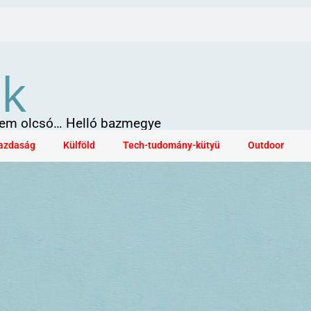
ök
 sem olcsó… Helló bazmegye
azdaság
Külföld
Tech-tudomány-kütyü
Outdoor