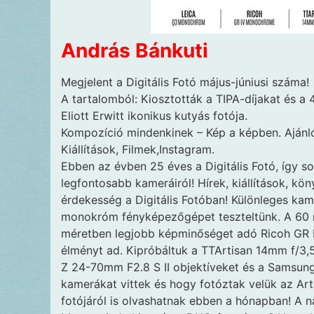
András Bánkuti
Megjelent a Digitális Fotó május-júniusi száma!
A tartalomból: Kiosztották a TIPA-díjakat és a 44
Eliott Erwitt ikonikus kutyás fotója.
Kompozíció mindenkinek – Kép a képben. Ajánl
Kiállítások, Filmek,Instagram.
Ebben az évben 25 éves a Digitális Fotó, így s
legfontosabb kameráiról! Hírek, kiállítások, k
érdekesség a Digitális Fotóban! Különleges kam
monokróm fényképezőgépet teszteltünk. A 60 
méretben legjobb képminőséget adó Ricoh GR 
élményt ad. Kipróbáltuk a TTArtisan 14mm f/3,5
Z 24-70mm F2.8 S II objektíveket és a Samsung 
kamerákat vittek és hogy fotóztak velük az Art
fotójáról is olvashatnak ebben a hónapban! A n