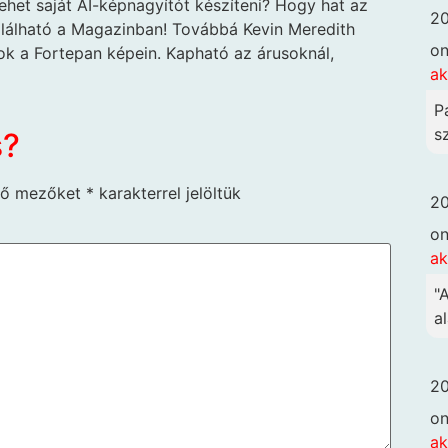
het saját AI-képnagyítót készíteni? Hogy hat az
20
található a Magazinban! Továbbá Kevin Meredith
o
ok a Fortepan képein. Kapható az árusoknál,
ak
P
sz
s?
ző mezőket
*
karakterrel jelöltük
20
o
ak
"
al
20
o
ak