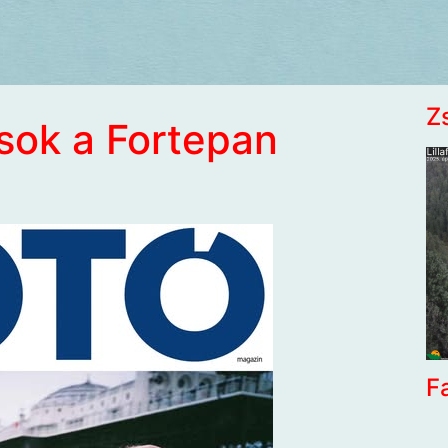
Z
ósok a Fortepan
F