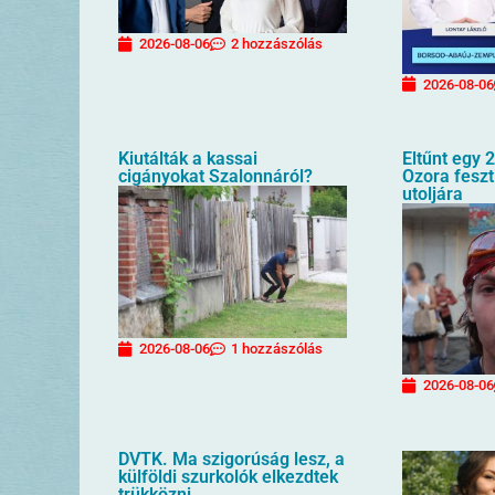
2026-08-06
2 hozzászólás
2026-08-06
Kiutálták a kassai
Eltűnt egy 2
cigányokat Szalonnáról?
Ozora feszt
utoljára
2026-08-06
1 hozzászólás
2026-08-06
DVTK. Ma szigorúság lesz, a
külföldi szurkolók elkezdtek
trükközni