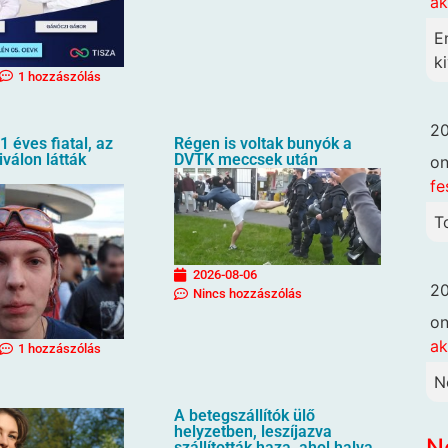
ak
E
ki
1 hozzászólás
20
1 éves fiatal, az
Régen is voltak bunyók a
iválon látták
DVTK meccsek után
o
fe
T
2026-08-06
20
Nincs hozzászólás
o
ak
1 hozzászólás
N
A betegszállítók ülő
helyzetben, leszíjazva
N
szállították haza, ahol halva