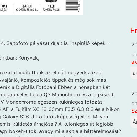
F
. Sajtófotó pályázat díjait is! Inspiráló képek –
20
o
ónkban: Könyvek,
ak
orozatot indítottunk az elmúlt negyedszázad
a
önyvajánló, kompozíciós tippek és még sok más
erák a Digitális Fotóban! Ebben a hónapban két
20
megapixeles Leica Q3 Monochrom és a legkisebb
IV Monochrome egészen különleges fotózási
o
 AF, a Fujifilm XC 13-33mm F3.5-6.3 OIS és a Nikon
Sz
Galaxy S26 Ultra fotós képességeit is. Milyen
Á
emis-küldetés űrhajósai? A különleges út legjobb
agy bokeh-titok, avagy mi alakítja a háttérelmosást?