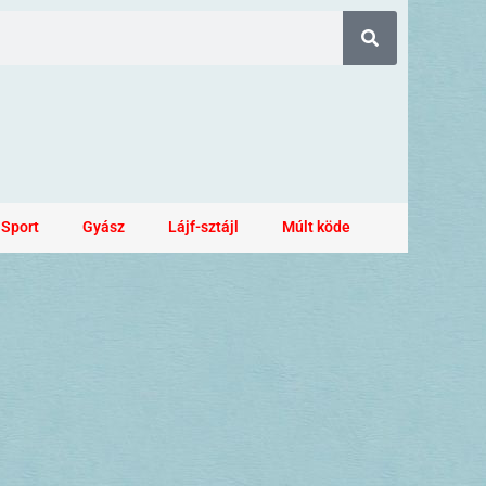
Sport
Gyász
Lájf-sztájl
Múlt köde