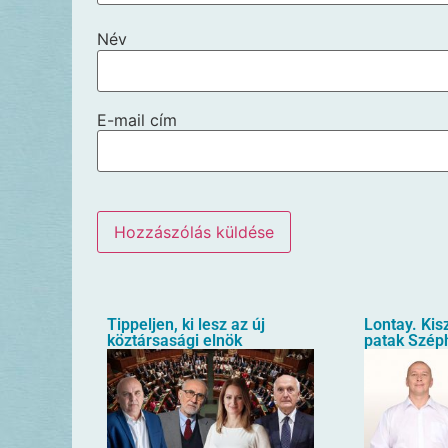
Név
E-mail cím
Tippeljen, ki lesz az új
Lontay. Kis
köztársasági elnök
patak Szép