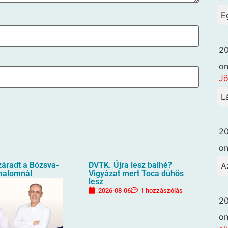
E
20
o
Jö
L
20
o
záradt a Bózsva-
DVTK. Újra lesz balhé?
A
halomnál
Vigyázat mert Toca dühös
lesz
2026-08-06
1 hozzászólás
20
o