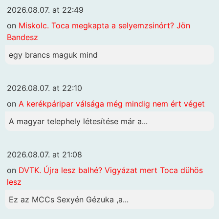
2026.08.07. at 22:49
on
Miskolc. Toca megkapta a selyemzsinórt? Jön
Bandesz
egy brancs maguk mind
2026.08.07. at 22:10
on
A kerékpáripar válsága még mindig nem ért véget
A magyar telephely létesítése már a...
2026.08.07. at 21:08
on
DVTK. Újra lesz balhé? Vigyázat mert Toca dühös
lesz
Ez az MCCs Sexyén Gézuka ,a...