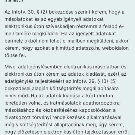
mellett.)
Az Infotv. 30. § (2) bekezdése szerint kérem, hogy a
másolatokat és az egyéb igényelt adatokat
elektronikus úton szíveskedjen részemre a feladó e-
mail címére megküldeni. Ha az igényelt adatokat
bármely okból nem lehet e-mailben megküldeni, akkor
kérem, hogy azokat a kimittud.atlatszo.hu weboldalon
töltse fel.
Mivel adatigénylésemben elektronikus másolatban és
elektronikus úton kérem az adatok kiadását, ezért az
adatigénylés teljesítéséért az Infotv. 29. § (3)-(5)
bekezdései alapján költségtérítés megállapítására
nincs mód. Ha az adatok kiadása a kért módon
lehetetlen volna, és iratmásolatok adathordozókra
másolásához és kézbesítéséhez kapcsolódóan a
hivatkozott törvényi rendelkezések alkalmazásával
mégis költségtérítést állapítanának meg, úgy kérem,
hogy előzetesen elektronikus úton tájékoztasson erről.