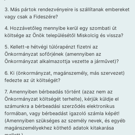
3. Más pártok rendezvényeire is szállítanak embereket
vagy csak a Fideszére?
4. Hozzávetőleg mennyibe kerül egy szombati út
költsége az Önök településétől Miskolcig és vissza?
5. Kellett-e hétvégi túlórapénzt fizetni az
Önkormányzat sofőrjének (amennyiben az
Önkormányzat alkalmazottja vezette a járművet)?
6. Ki (önkormányzat, magánszemély, más szervezet)
fedezte az út költségét?
7. Amennyiben bérbeadás történt (azaz nem az
Önkormányzat költségét terhelte), kérjük küldje el
számunkra a bérbeadási szerződés elektronikus
formában, vagy bérbeadást igazoló számla képét!
(Amennyiben szükséges az személy nevek, és egyéb
magánszemélyekhez köthető adatok kitakarása