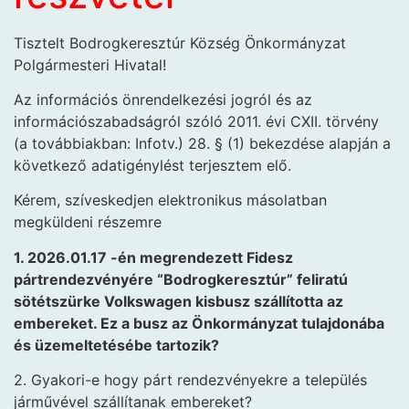
Tisztelt Bodrogkeresztúr Község Önkormányzat
Polgármesteri Hivatal!
Az információs önrendelkezési jogról és az
információszabadságról szóló 2011. évi CXII. törvény
(a továbbiakban: Infotv.) 28. § (1) bekezdése alapján a
következő adatigénylést terjesztem elő.
Kérem, szíveskedjen elektronikus másolatban
megküldeni részemre
1. 2026.01.17 -én megrendezett Fidesz
pártrendezvényére “Bodrogkeresztúr” feliratú
sötétszürke Volkswagen kisbusz szállította az
embereket. Ez a busz az Önkormányzat tulajdonába
és üzemeltetésébe tartozik?
2. Gyakori-e hogy párt rendezvényekre a település
járművével szállítanak embereket?