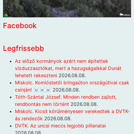
Facebook
Legfrissebb
Az előző kormányok azért nem építettek
vízduzzasztókat, mert a hazugságaikkal Dunát
lehetett rekeszteni
2026.08.08.
Miskolc. Komlóstetői bringaúton országútival csak
csínján! ☠️☠️☠️
2026.08.08.
Tóth-Szántai József. Minden rendben zajlott,
rendbontás nem történt
2026.08.08.
Miskolc. Kicsit körülményesen verekedtek a DVTK-
ás rendezők
2026.08.08.
DVTK. Az uncsi meccs legjobb pillanatai
2026.08.08.