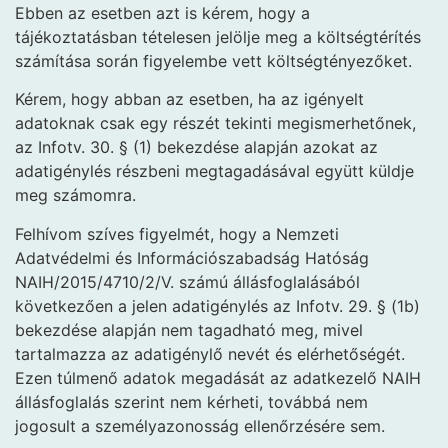
Ebben az esetben azt is kérem, hogy a
tájékoztatásban tételesen jelölje meg a költségtérítés
számítása során figyelembe vett költségtényezőket.
Kérem, hogy abban az esetben, ha az igényelt
adatoknak csak egy részét tekinti megismerhetőnek,
az Infotv. 30. § (1) bekezdése alapján azokat az
adatigénylés részbeni megtagadásával együtt küldje
meg számomra.
Felhívom szíves figyelmét, hogy a Nemzeti
Adatvédelmi és Információszabadság Hatóság
NAIH/2015/4710/2/V. számú állásfoglalásából
következően a jelen adatigénylés az Infotv. 29. § (1b)
bekezdése alapján nem tagadható meg, mivel
tartalmazza az adatigénylő nevét és elérhetőségét.
Ezen túlmenő adatok megadását az adatkezelő NAIH
állásfoglalás szerint nem kérheti, továbbá nem
jogosult a személyazonosság ellenőrzésére sem.