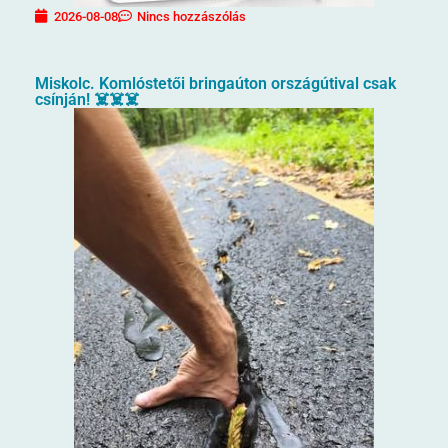
2026-08-08
Nincs hozzászólás
Miskolc. Komlóstetői bringaúton országútival csak
csínján! ☠️☠️☠️