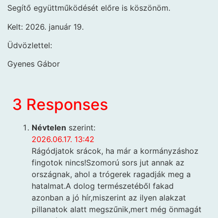
Segítő együttműködését előre is köszönöm.
Kelt: 2026. január 19.
Üdvözlettel:
Gyenes Gábor
3 Responses
Névtelen
szerint:
2026.06.17. 13:42
Rágódjatok srácok, ha már a kormányzáshoz
fingotok nincs!Szomorú sors jut annak az
országnak, ahol a trógerek ragadják meg a
hatalmat.A dolog természetéből fakad
azonban a jó hír,miszerint az ilyen alakzat
pillanatok alatt megszűnik,mert még önmagát