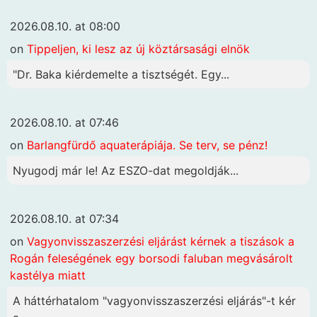
2026.08.10. at 08:00
on
Tippeljen, ki lesz az új köztársasági elnök
"Dr. Baka kiérdemelte a tisztségét. Egy...
2026.08.10. at 07:46
on
Barlangfürdő aquaterápiája. Se terv, se pénz!
Nyugodj már le! Az ESZO-dat megoldják...
2026.08.10. at 07:34
on
Vagyonvisszaszerzési eljárást kérnek a tiszások a
Rogán feleségének egy borsodi faluban megvásárolt
kastélya miatt
A háttérhatalom "vagyonvisszaszerzési eljárás"-t kér