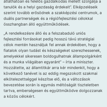
átláthatóan és felelős gazdálkodás mellett szolgálja a
tanulók és a helyi gazdaság érdekeit”. Elképzeléseik
szerint tovább erősödnek a szakképzési centrumok, a
duális partnerségek és a régiófejlesztési célokkal
összhangban álló együttműködések.
„A rendelkezésre álló és a felszabaduló uniós
fejlesztési forrásokat pedig hosszú távú stratégiai
célok mentén használjuk fel annak érdekében, hogy a
fiatalok olyan tudást és készségeket szerezhessenek,
amelyekkel sikeresen boldogulhatnak állampolgárként
és a munka világában egyaránt” – írta a miniszter.
Hozzátette, az államtitkár arra kér mindenkit, hogy a
következő tanévet is az eddig megszokott szakmai
elkötelezettséggel készítse elő, és a változások
bevezetése során is egymás méltóságát tiszteletben
tartva, emberségesen és együttműködve dolgozzanak
a közös célokért.