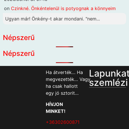
on
Czinkné. Önkéntelenül is potyognak a könnyeim
Ugyan már! Önkény-t akar mondani. "nem...
Népszerű
Népszerű
Lapunka
Ha átverték… Ha
megvezették… Vagy
szemlézi
ha csak hallott
egy jó sztorit…
HÍVJON
MINKET!
+36302600871