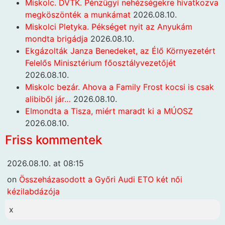
Miskolc. DVTK. Pénzügyi nehézségekre hivatkozva
megköszönték a munkámat
2026.08.10.
Miskolci Pletyka. Pékséget nyit az Anyukám
mondta brigádja
2026.08.10.
Ekgázolták Janza Benedeket, az Élő Környezetért
Felelős Minisztérium főosztályvezetőjét
2026.08.10.
Miskolc bezár. Ahova a Family Frost kocsi is csak
alibiből jár…
2026.08.10.
Elmondta a Tisza, miért maradt ki a MÚOSZ
2026.08.10.
Friss kommentek
2026.08.10. at 08:15
on
Összeházasodott a Győri Audi ETO két női
kézilabdázója
x