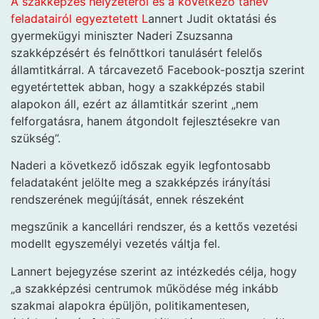
A szakképzés helyzetéről és a következő tanév
feladatairól egyeztetett L
annert Judit oktatási és
gyermekügyi miniszter Naderi Zsuzsanna
szakképzésért és felnőttkori tanulásért felelős
államtitkárral. A tárcavezető Facebook-posztja szerint
egyetértettek abban, hogy a szakképzés stabil
alapokon áll, ezért az államtitkár szerint „nem
felforgatásra, hanem átgondolt fejlesztésekre van
szükség”.
Naderi a következő időszak egyik legfontosabb
feladataként jelölte meg a szakképzés irányítási
rendszerének megújítását, ennek részeként
megszűnik a kancellári rendszer, és a kettős vezetési
modellt egyszemélyi vezetés váltja fel.
Lannert bejegyzése szerint az intézkedés célja, hogy
„a szakképzési centrumok működése még inkább
szakmai alapokra épüljön, politikamentesen,