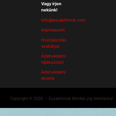
Vagy írjon
nekünk!
info@eszakhirnok.com
Impresszum
Hozzászólás
szabályai
Adatvédelmi
tájékoztató
Adatvédelmi
elveink
Copyright © 2020. – Északhírnök Minden jog fenntartva!