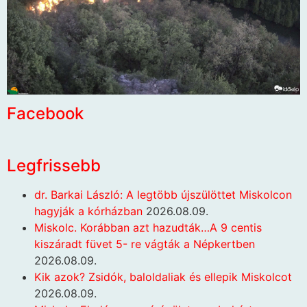
Facebook
Legfrissebb
dr. Barkai László: A legtöbb újszülöttet Miskolcon
hagyják a kórházban
2026.08.09.
Miskolc. Korábban azt hazudták…A 9 centis
kiszáradt füvet 5- re vágták a Népkertben
2026.08.09.
Kik azok? Zsidók, baloldaliak és ellepik Miskolcot
2026.08.09.