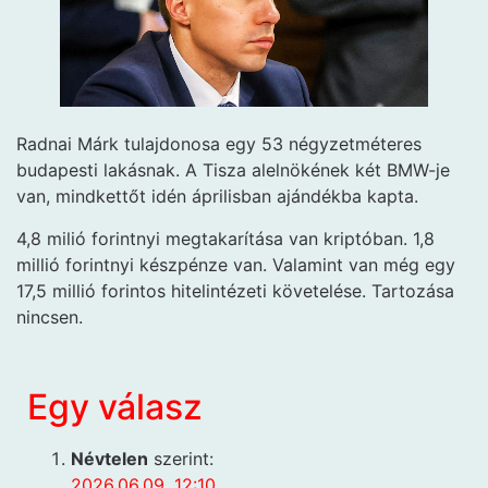
Radnai Márk tulajdonosa egy 53 négyzetméteres
budapesti lakásnak. A Tisza alelnökének két BMW-je
van, mindkettőt idén áprilisban ajándékba kapta.
4,8 milió forintnyi megtakarítása van kriptóban. 1,8
millió forintnyi készpénze van. Valamint van még egy
17,5 millió forintos hitelintézeti követelése. Tartozása
nincsen.
Egy válasz
Névtelen
szerint:
2026.06.09. 12:10