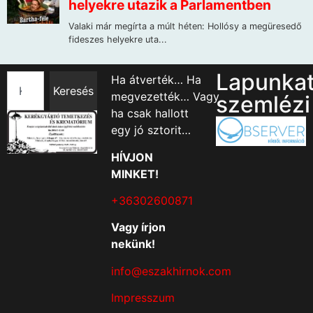
Lapunka
Ha átverték… Ha
Keresés
megvezették… Vagy
szemlézi
ha csak hallott
egy jó sztorit…
HÍVJON
MINKET!
+36302600871
Vagy írjon
nekünk!
info@eszakhirnok.com
Impresszum