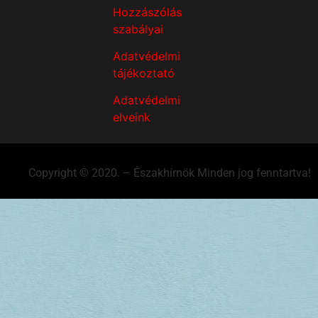
Hozzászólás
szabályai
Adatvédelmi
tájékoztató
Adatvédelmi
elveink
Copyright © 2020. – Északhírnök Minden jog fenntartva!