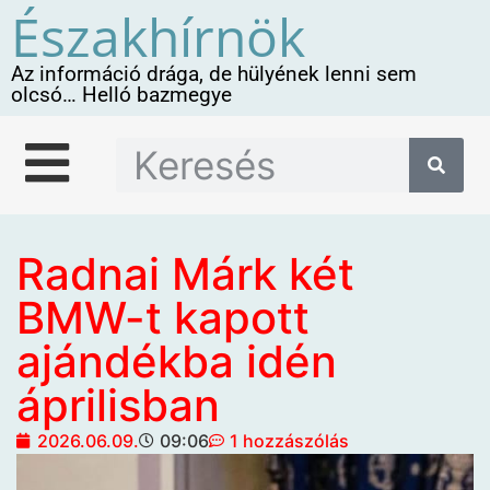
Északhírnök
Az információ drága, de hülyének lenni sem
olcsó… Helló bazmegye
Radnai Márk két
BMW-t kapott
ajándékba idén
áprilisban
2026.06.09.
09:06
1 hozzászólás