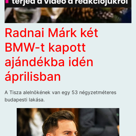
Radnai Márk két
BMW-t kapott
ajándékba idén
áprilisban
A Tisza alelnökének van egy 53 négyzetméteres
budapesti lakása.