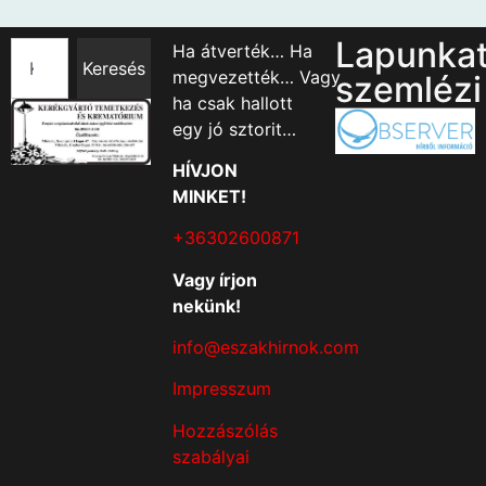
Lapunka
Ha átverték… Ha
Keresés
megvezették… Vagy
szemlézi
ha csak hallott
egy jó sztorit…
HÍVJON
MINKET!
+36302600871
Vagy írjon
nekünk!
info@eszakhirnok.com
Impresszum
Hozzászólás
szabályai