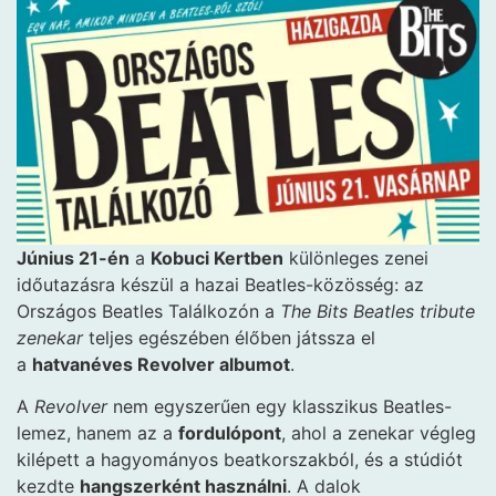
Június 21-én
a
Kobuci Kertben
különleges zenei
időutazásra készül a hazai Beatles-közösség: az
Országos Beatles Találkozón a
The Bits Beatles tribute
zenekar
teljes egészében élőben játssza el
a
hatvanéves Revolver albumot
.
A
Revolver
nem egyszerűen egy klasszikus Beatles-
lemez, hanem az a
fordulópont
, ahol a zenekar végleg
kilépett a hagyományos beatkorszakból, és a stúdiót
kezdte
hangszerként használni
. A dalok