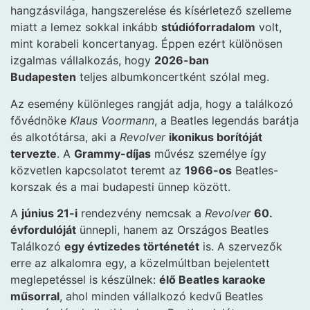
hangzásvilága, hangszerelése és kísérletező szelleme
miatt a lemez sokkal inkább
stúdióforradalom
volt,
mint korabeli koncertanyag. Éppen ezért különösen
izgalmas vállalkozás, hogy
2026-ban
Budapesten
teljes albumkoncertként szólal meg.
Az esemény különleges rangját adja, hogy a találkozó
fővédnöke
Klaus Voormann
, a Beatles legendás barátja
és alkotótársa, aki a
Revolver
ikonikus borítóját
tervezte
. A
Grammy-díjas
művész személye így
közvetlen kapcsolatot teremt az
1966-os
Beatles-
korszak és a mai budapesti ünnep között.
A
június 21-i
rendezvény nemcsak a
Revolver
60.
évfordulóját
ünnepli, hanem az Országos Beatles
Találkozó
egy évtizedes történetét
is. A szervezők
erre az alkalomra egy, a közelmúltban bejelentett
meglepetéssel is készülnek:
élő Beatles karaoke
műsorral
, ahol minden vállalkozó kedvű Beatles