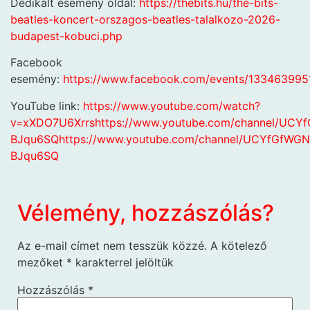
Dedikált esemény oldal:
https://thebits.hu/the-bits-
beatles-koncert-orszagos-beatles-talalkozo-2026-
budapest-kobuci.php
Facebook
esemény:
https://www.facebook.com/events/13346399
YouTube link:
https://www.youtube.com/watch?
v=xXDO7U6Xrrs
https://www.youtube.com/channel/UC
BJqu6SQ
https://www.youtube.com/channel/UCYfGfWG
BJqu6SQ
Vélemény, hozzászólás?
Az e-mail címet nem tesszük közzé.
A kötelező
mezőket
*
karakterrel jelöltük
Hozzászólás
*