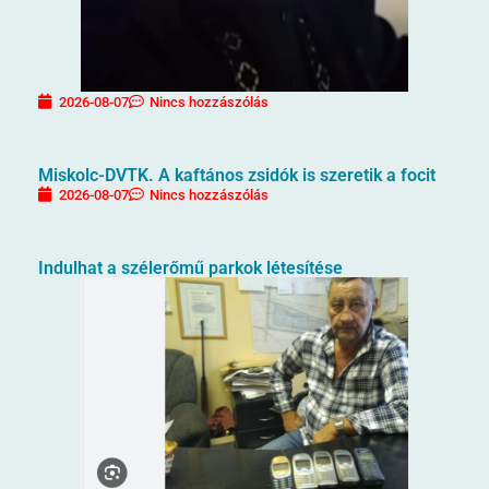
2026-08-07
Nincs hozzászólás
Miskolc-DVTK. A kaftános zsidók is szeretik a focit
2026-08-07
Nincs hozzászólás
Indulhat a szélerőmű parkok létesítése