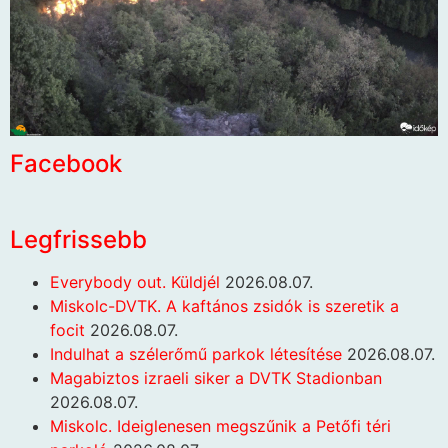
Facebook
Legfrissebb
Everybody out. Küldjél
2026.08.07.
Miskolc-DVTK. A kaftános zsidók is szeretik a
focit
2026.08.07.
Indulhat a szélerőmű parkok létesítése
2026.08.07.
Magabiztos izraeli siker a DVTK Stadionban
2026.08.07.
Miskolc. Ideiglenesen megszűnik a Petőfi téri