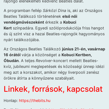
rajongó elénekelheti kedvenc Beatles dalát.
A programban fellép
Sárközi Dina
is, aki az Országos
Beatles Találkozó történetének
első női
vendégművészeként
érkezik a
Kobuci
Kert
színpadára. Egyedi szólóprodukciója friss hangot
és új színt visz a hazai Beatles-rajongók hagyományos
nyári találkozójába.
Az Országos Beatles Találkozó
június 21-én, vasárnap
16 órától
várja a közönséget a
Kobuci Kertben,
Óbudán
. A teljes
Revolver
-koncert mellett Beatles-
kvíz, jubileumi meglepetések és közösségi ünnep idézi
meg azt a korszakot, amikor négy liverpooli zenész
örökre átírta a könnyűzene szabályait.
Linkek, források, kapcsolat
Honlap:
https://thebits.hu