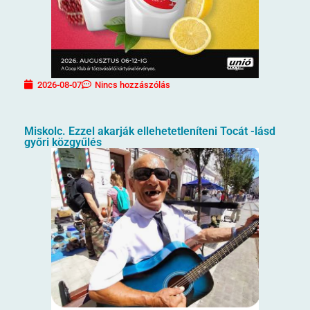
2026-08-07
Nincs hozzászólás
Miskolc. Ezzel akarják ellehetetleníteni Tocát -lásd
győri közgyűlés