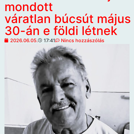
mondott
váratlan búcsút május
30-án e földi létnek
2026.06.05.
17:41
Nincs hozzászólás