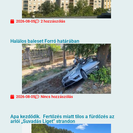
2026-08-05
2 hozzászólás
Halálos baleset Forró határában
2026-08-05
Nincs hozzászólás
Apa kezdődik. Fertőzés miatt tilos a fürdőzés az
arlói „Suvadás Liget” strandon