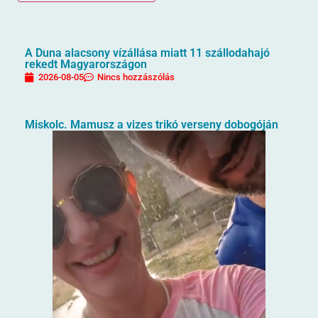
A Duna alacsony vízállása miatt 11 szállodahajó
rekedt Magyarországon
2026-08-05
Nincs hozzászólás
Miskolc. Mamusz a vizes trikó verseny dobogóján