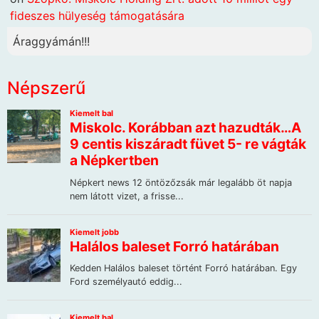
fideszes hülyeség támogatására
Áraggyámán!!!
Népszerű