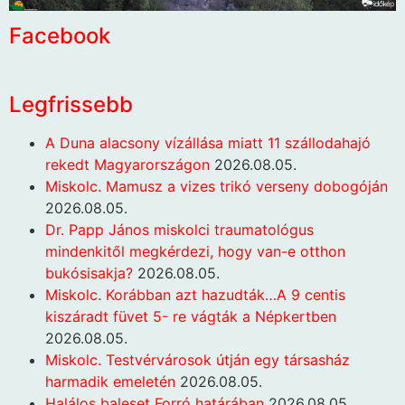
Facebook
Legfrissebb
A Duna alacsony vízállása miatt 11 szállodahajó
rekedt Magyarországon
2026.08.05.
Miskolc. Mamusz a vizes trikó verseny dobogóján
2026.08.05.
Dr. Papp János miskolci traumatológus
mindenkitől megkérdezi, hogy van-e otthon
bukósisakja?
2026.08.05.
Miskolc. Korábban azt hazudták…A 9 centis
kiszáradt füvet 5- re vágták a Népkertben
2026.08.05.
Miskolc. Testvérvárosok útján egy társasház
harmadik emeletén
2026.08.05.
Halálos baleset Forró határában
2026.08.05.