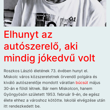
Elhunyt az
autószerelő, aki
mindig jókedvű volt
Roszkos László életének 73. évében hunyt el.
Miskolc város közszeretetnek örvendő polgára és
kiváló autószerelője mondott váratlan
búcsút
május
30-án e földi létnek. Bár nem Miskolcon, hanem
Gyöngyösön született 1953. február 9-én, de egész
élete ehhez a városhoz kötötte. Iskolái elvégzése után
itt rendezkedett be.