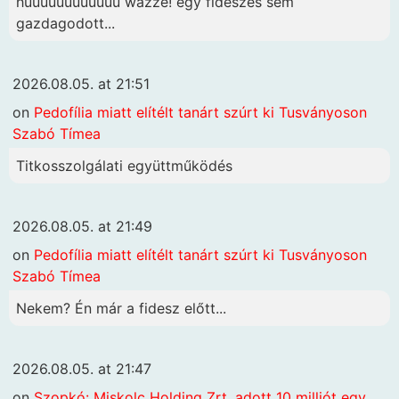
húúúúúúúúúúúú wazze! egy fideszes sem
gazdagodott...
2026.08.05. at 21:51
on
Pedofília miatt elítélt tanárt szúrt ki Tusványoson
Szabó Tímea
Titkosszolgálati együttműködés
2026.08.05. at 21:49
on
Pedofília miatt elítélt tanárt szúrt ki Tusványoson
Szabó Tímea
Nekem? Én már a fidesz előtt...
2026.08.05. at 21:47
on
Szopkó: Miskolc Holding Zrt. adott 10 milliót egy