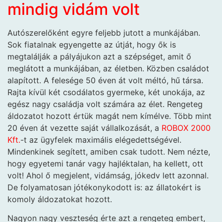
mindig vidám volt
Autószerelőként egyre feljebb jutott a munkájában.
Sok fiatalnak egyengette az útját, hogy ők is
megtalálják a pályájukon azt a szépséget, amit ő
meglátott a munkájában, az életben. Közben családot
alapított. A felesége 50 éven át volt méltó, hű társa.
Rajta kívül két csodálatos gyermeke, két unokája, az
egész nagy családja volt számára az élet. Rengeteg
áldozatot hozott értük magát nem kímélve. Több mint
20 éven át vezette saját vállalkozását, a
ROBOX 2000
Kft.
-t az ügyfelek maximális elégedettségével.
Mindenkinek segített, amiben csak tudott. Nem nézte,
hogy egyetemi tanár vagy hajléktalan, ha kellett, ott
volt! Ahol ő megjelent, vidámság, jókedv lett azonnal.
De folyamatosan jótékonykodott is: az állatokért is
komoly áldozatokat hozott.
Nagyon nagy veszteség érte azt a rengeteg embert,