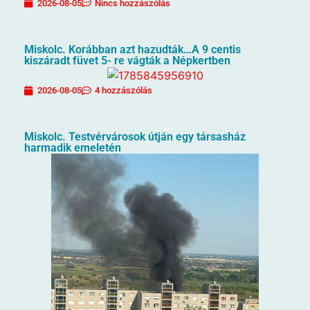
2026-08-05
Nincs hozzászólás
Miskolc. Korábban azt hazudták…A 9 centis
kiszáradt füvet 5- re vágták a Népkertben
2026-08-05
4 hozzászólás
Miskolc. Testvérvárosok útján egy társasház
harmadik emeletén