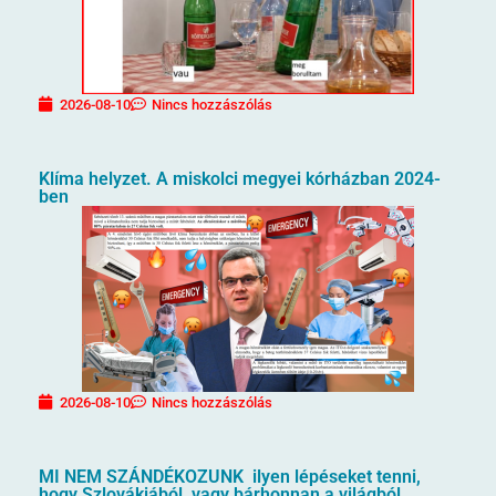
2026-08-10
Nincs hozzászólás
Klíma helyzet. A miskolci megyei kórházban 2024-
ben
2026-08-10
Nincs hozzászólás
MI NEM SZÁNDÉKOZUNK ilyen lépéseket tenni,
hogy Szlovákiából, vagy bárhonnan a világból