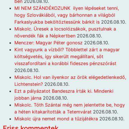
ben
2026.08.10.
MI NEM SZÁNDÉKOZUNK ilyen lépéseket tenni,
hogy Szlovákiából, vagy bárhonnan a világból
Farkaslyukba beköltöztessünk bárkit is
2026.08.10.
Miskolc. Üresek a locsolózsákok, pusztulnak a
növendék fák a Népkertben
2026.08.10.
Menczer: Magyar Péter gonosz
2026.08.10.
Kint vagyunk a vízből? Többlettel zárt a magyar
költségvetés, így sikerült megállítani, sőt
visszafordítani a korábbi fideszes pénzszórást
2026.08.10.
Miskolc. Hol van ilyenkor az örök elégedetlenkedő,
Lichtenstein?
2026.08.10.
Ezt a pályázatot Bandeszra írták ki. Mindenki
jobban járna
2026.08.10.
Miskolc. Tóth Szántai még nem jelentette be, hogy
a héten kitakarították a Tetemvárat
2026.08.10.
Miskolc újra nemet mond a tűzijátékra
2026.08.10.
Friss kommentek