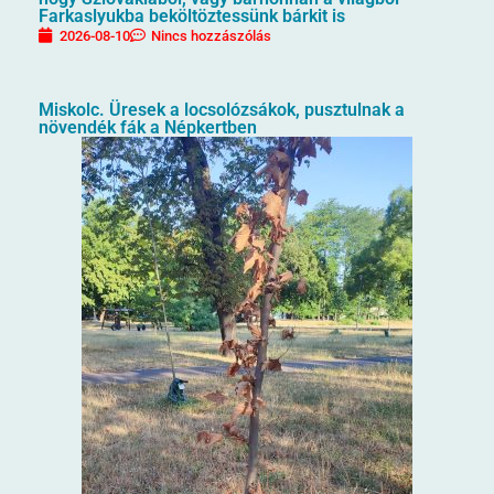
Farkaslyukba beköltöztessünk bárkit is
2026-08-10
Nincs hozzászólás
Miskolc. Üresek a locsolózsákok, pusztulnak a
növendék fák a Népkertben