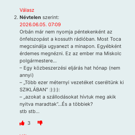
Válasz
Névtelen
szerint:
2026.06.05. 07:09
Orbán már nem nyomja péntekenként az
önfelszopást a kossuth rádióban. Most Toca
megcsinálja ugyanezt a minapon. Egyébként
érdemes megnézni. Ez az ember ma Miskolc
polgármestere…
– Egy közbeszerzési eljárás hat hónap (nem
annyi)
– „Több ezer méternyi vezetéket cseréltünk ki
SZIKLÁBAN” :):):):
– „azokat a szállodásokat hívtuk meg akik
nyitva maradtak”…És a többiek?
stb stb…
3