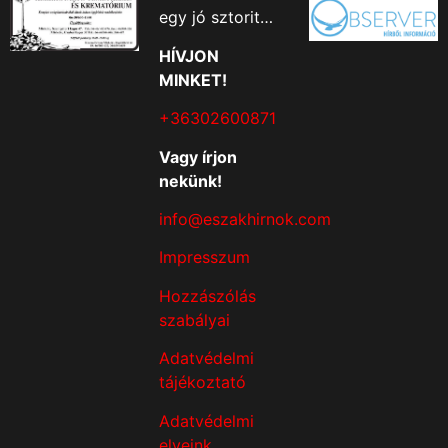
egy jó sztorit…
HÍVJON
MINKET!
+36302600871
Vagy írjon
nekünk!
info@eszakhirnok.com
Impresszum
Hozzászólás
szabályai
Adatvédelmi
tájékoztató
Adatvédelmi
elveink