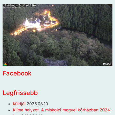
Facebook
Legfrissebb
Küldjél
2026.08.10.
Klíma helyzet. A miskolci megyei kórházban 2024-