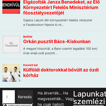
Lapunka
Ha átverték… Ha
Keresés
megvezették… Vagy
szemlézi
ha csak hallott