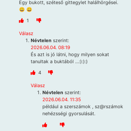
Egy bukott, széteső gittegylet halálhörgései.
😀 😀
1
Válasz
Névtelen
szerint:
2026.06.04. 08:19
És azt is jó látni, hogy milyen sokat
tanultak a buktából …:):):)
4
Válasz
Névtelen
szerint:
2026.06.04. 11:35
például a szerszámok , sz@rszámok
nehézsségi gyorsulását.