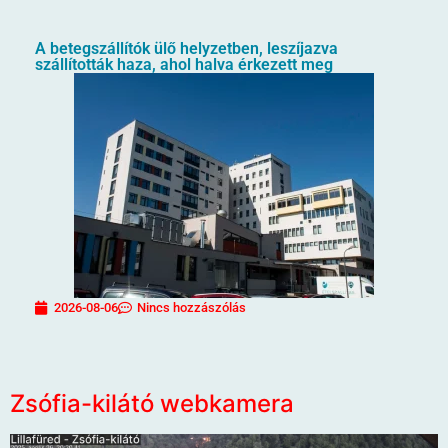
A betegszállítók ülő helyzetben, leszíjazva
szállították haza, ahol halva érkezett meg
2026-08-06
Nincs hozzászólás
Zsófia-kilátó webkamera