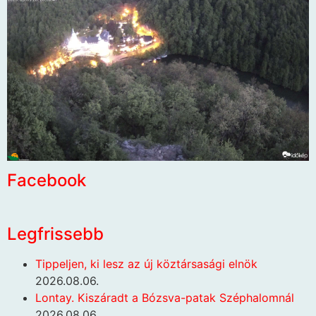
Facebook
Legfrissebb
Tippeljen, ki lesz az új köztársasági elnök
2026.08.06.
Lontay. Kiszáradt a Bózsva-patak Széphalomnál
2026.08.06.