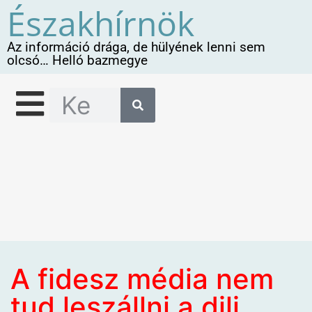
Északhírnök
Az információ drága, de hülyének lenni sem
olcsó… Helló bazmegye
A fidesz média nem
tud leszállni a dili