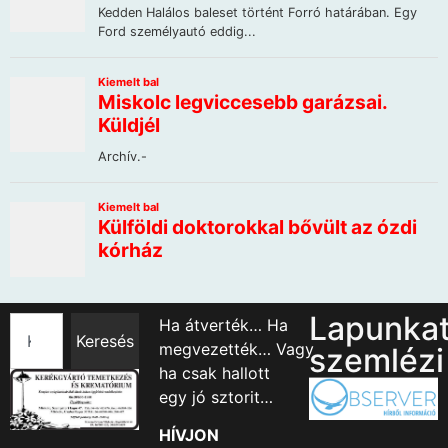
Lapunka
Ha átverték… Ha
Keresés
megvezették… Vagy
szemlézi
ha csak hallott
egy jó sztorit…
HÍVJON