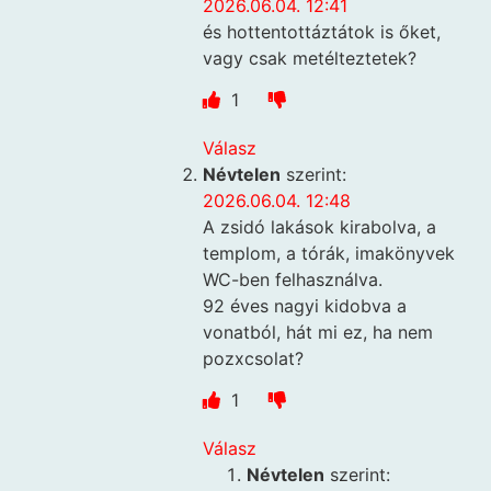
2026.06.04. 12:41
és hottentottáztátok is őket,
vagy csak metélteztetek?
1
Válasz
Névtelen
szerint:
2026.06.04. 12:48
A zsidó lakások kirabolva, a
templom, a tórák, imakönyvek
WC-ben felhasználva.
92 éves nagyi kidobva a
vonatból, hát mi ez, ha nem
pozxcsolat?
1
Válasz
Névtelen
szerint: