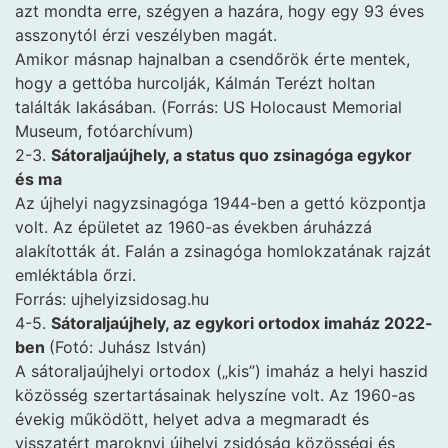
azt mondta erre, szégyen a hazára, hogy egy 93 éves
asszonytól érzi veszélyben magát.
Amikor másnap hajnalban a csendőrök érte mentek,
hogy a gettóba hurcolják, Kálmán Terézt holtan
találták lakásában. (Forrás: US Holocaust Memorial
Museum, fotóarchívum)
2-3.
Sátoraljaújhely, a status quo zsinagóga egykor
és ma
Az újhelyi nagyzsinagóga 1944-ben a gettó központja
volt. Az épületet az 1960-as években áruházzá
alakították át. Falán a zsinagóga homlokzatának rajzát
emléktábla őrzi.
Forrás: ujhelyizsidosag.hu
4-5.
Sátoraljaújhely, az egykori ortodox imaház 2022-
ben
(Fotó: Juhász István)
A sátoraljaújhelyi ortodox („kis”) imaház a helyi haszid
közösség szertartásainak helyszíne volt. Az 1960-as
évekig működött, helyet adva a megmaradt és
visszatért maroknyi újhelyi zsidóság közösségi és