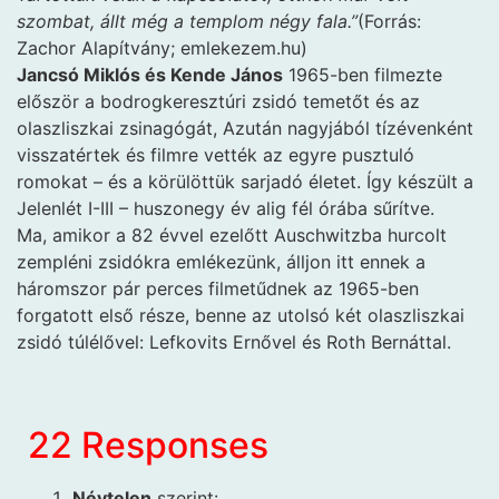
szombat, állt még a templom négy fala.”
(Forrás:
Zachor Alapítvány; emlekezem.hu)
Jancsó Miklós és Kende János
1965-ben filmezte
először a bodrogkeresztúri zsidó temetőt és az
olaszliszkai zsinagógát, Azután nagyjából tízévenként
visszatértek és filmre vették az egyre pusztuló
romokat – és a körülöttük sarjadó életet. Így készült a
Jelenlét I-III – huszonegy év alig fél órába sűrítve.
Ma, amikor a 82 évvel ezelőtt Auschwitzba hurcolt
zempléni zsidókra emlékezünk, álljon itt ennek a
háromszor pár perces filmetűdnek az 1965-ben
forgatott első része, benne az utolsó két olaszliszkai
zsidó túlélővel: Lefkovits Ernővel és Roth Bernáttal.
22 Responses
Névtelen
szerint: