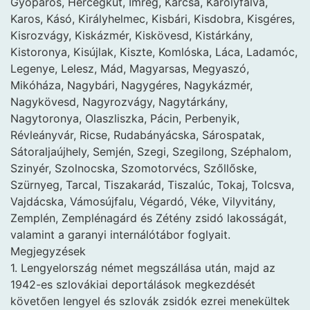
Gyopáros, Hercegkút, Imreg, Karcsa, Károlyfalva,
Karos, Kásó, Királyhelmec, Kisbári, Kisdobra, Kisgéres,
Kisrozvágy, Kiskázmér, Kiskövesd, Kistárkány,
Kistoronya, Kisújlak, Kiszte, Komlóska, Láca, Ladamóc,
Legenye, Lelesz, Mád, Magyarsas, Megyaszó,
Mikóháza, Nagybári, Nagygéres, Nagykázmér,
Nagykövesd, Nagyrozvágy, Nagytárkány,
Nagytoronya, Olaszliszka, Pácin, Perbenyik,
Révleányvár, Ricse, Rudabányácska, Sárospatak,
Sátoraljaújhely, Semjén, Szegi, Szegilong, Széphalom,
Szinyér, Szolnocska, Szomotorvécs, Szőllőske,
Szürnyeg, Tarcal, Tiszakarád, Tiszalúc, Tokaj, Tolcsva,
Vajdácska, Vámosújfalu, Végardó, Véke, Vilyvitány,
Zemplén, Zemplénagárd és Zétény zsidó lakosságát,
valamint a garanyi internálótábor foglyait.
Megjegyzések
1. Lengyelország német megszállása után, majd az
1942-es szlovákiai deportálások megkezdését
követően lengyel és szlovák zsidók ezrei menekültek