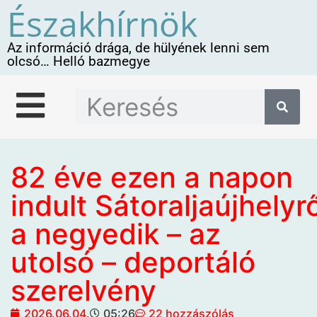
Északhírnök
Az információ drága, de hülyének lenni sem
olcsó… Helló bazmegye
82 éve ezen a napon
indult Sátoraljaújhely
a negyedik – az
utolsó – deportáló
szerelvény
2026.06.04.
05:26
22 hozzászólás