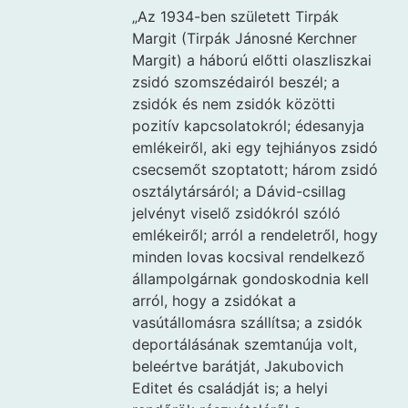
„Az 1934-ben született Tirpák
Margit (Tirpák Jánosné Kerchner
Margit) a háború előtti olaszliszkai
zsidó szomszédairól beszél; a
zsidók és nem zsidók közötti
pozitív kapcsolatokról; édesanyja
emlékeiről, aki egy tejhiányos zsidó
csecsemőt szoptatott; három zsidó
osztálytársáról; a Dávid-csillag
jelvényt viselő zsidókról szóló
emlékeiről; arról a rendeletről, hogy
minden lovas kocsival rendelkező
állampolgárnak gondoskodnia kell
arról, hogy a zsidókat a
vasútállomásra szállítsa; a zsidók
deportálásának szemtanúja volt,
beleértve barátját, Jakubovich
Editet és családját is; a helyi