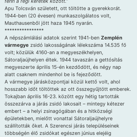
fenn a régi keretek között.”
Apu Tolcsván született, ott töltötte a gyerekkorát.
1944-ben (20 évesen) munkaszolgálatos volt,
Mauthausenből jött haza 1945 nyarán.
****************
A népszámlálási adatok szerint 1941-ben
Zemplén
vármegye
zsidó lakosságának lélekszáma 14.535 fő
volt; közülük 4160-an a megyeszékhelyen,
Sátoraljaújhelyen éltek. 1944 tavaszán a gettósítás
megyeszerte április 15-én kezdődött, és négy nap
alatt csaknem mindenhol be is fejeződött.
A vármegye járásközpontjai közül kettő volt, ahol
hosszabb időt töltöttek az ott összegyűjtött emberek.
Tokajban április 16-23. között egy hétig tartották
összezárva a járás zsidó lakosait – mintegy kétezer
embert – a helyi zsinagógában és a hitközségi
épületekben, mielőtt vonattal Sátoraljaújhelyre
szállították őket. A Szerencsi járás településeinek
többségén élő zsidókat egészen június elejéig