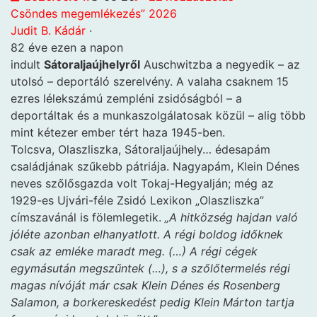
Csöndes megemlékezés” 2026
Judit B. Kádár
·
82 éve ezen a napon
indult
Sátoraljaújhelyről
Auschwitzba a negyedik – az
utolsó – deportáló szerelvény. A valaha csaknem 15
ezres lélekszámú zempléni zsidóságból – a
deportáltak és a munkaszolgálatosak közül – alig több
mint kétezer ember tért haza 1945-ben.
Tolcsva, Olaszliszka, Sátoraljaújhely… édesapám
családjának szűkebb pátriája. Nagyapám, Klein Dénes
neves szőlősgazda volt Tokaj-Hegyalján; még az
1929-es Ujvári-féle Zsidó Lexikon „Olaszliszka”
címszavánál is fölemlegetik.
„A hitközség hajdan való
jóléte azonban elhanyatlott. A régi boldog időknek
csak az emléke maradt meg. (…) A régi cégek
egymásután megszűntek (…), s a szőlőtermelés régi
magas nívóját már csak Klein Dénes és Rosenberg
Salamon, a borkereskedést pedig Klein Márton tartja