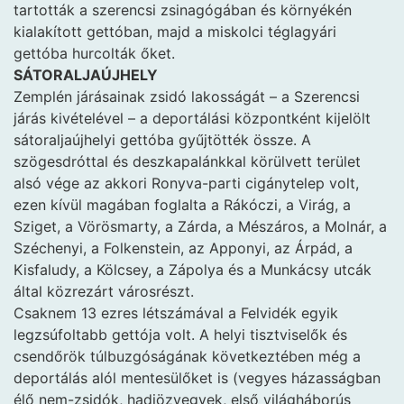
tartották a szerencsi zsinagógában és környékén
kialakított gettóban, majd a miskolci téglagyári
gettóba hurcolták őket.
SÁTORALJAÚJHELY
Zemplén járásainak zsidó lakosságát – a Szerencsi
járás kivételével – a deportálási központként kijelölt
sátoraljaújhelyi gettóba gyűjtötték össze. A
szögesdróttal és deszkapalánkkal körülvett terület
alsó vége az akkori Ronyva-parti cigánytelep volt,
ezen kívül magában foglalta a Rákóczi, a Virág, a
Sziget, a Vörösmarty, a Zárda, a Mészáros, a Molnár, a
Széchenyi, a Folkenstein, az Apponyi, az Árpád, a
Kisfaludy, a Kölcsey, a Zápolya és a Munkácsy utcák
által közrezárt városrészt.
Csaknem 13 ezres létszámával a Felvidék egyik
legzsúfoltabb gettója volt. A helyi tisztviselők és
csendőrök túlbuzgóságának következtében még a
deportálás alól mentesülőket is (vegyes házasságban
élő nem-zsidók, hadiözvegyek, első világháborús