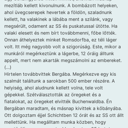
mezítláb kellett kivonulnunk. A bombázott helyeken,
ahol üvegcserepek hevertek a földön, szaladnunk
kellett, ha valakinek a lábába ment a szilánk, vagy
megsérült, odament az SS és puskatussal ütötte. Ha
valaki elesett és nem bírt továbbmenni, főbe lőtték.
Onnan áthelyeztek minket Romsdorfba, ez téli láger
volt. Itt még nagyobb volt a szigorúság. Este, mikor a
munkáról megérkeztünk a lágerbe, 12 óráig álltunk
appelt, mert nem akarták megszámolni az embereket.
(…)
Hirtelen továbbvittek Bergába. Megérkezve egy kis
szalmát találtunk a sarokban 500 ember részére. A
helyiség, ahol aludnunk kellett volna, tele volt
gépekkel. Szétválasztották az öregeket és a
fiatalokat, az öregeket elvitték Buchenwaldba. Én
Bergában maradtam, és másnap kivittek a kőbányába.
Ott dolgoztam éjjel Schichtben 12 órát és az SS ott állt
mellettünk. Ha megálltam munka közben, hogy