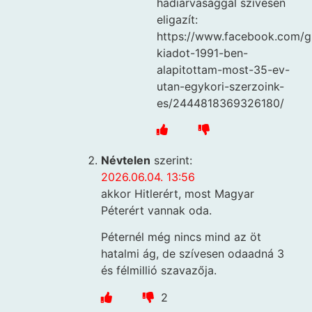
hadiárvasággal szívesen
eligazít:
https://www.facebook.com/g
kiadot-1991-ben-
alapitottam-most-35-ev-
utan-egykori-szerzoink-
es/2444818369326180/
Névtelen
szerint:
2026.06.04. 13:56
akkor Hitlerért, most Magyar
Péterért vannak oda.
Péternél még nincs mind az öt
hatalmi ág, de szívesen odaadná 3
és félmillió szavazőja.
2