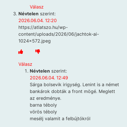
Válasz
Névtelen
szerint:
2026.06.04. 12:20
https://atlatszo.hu/wp-
content/uploads/2026/06/jachtok-ai-
1024×572.jpeg
Válasz
Névtelen
szerint:
2026.06.04. 12:49
Sárga bolsevik irigység. Lenint is a német
bankárok dobták a front mögé. Meglett
az eredménye.
barna téboly
vörös téboly
mesélj valamit a felbújtókról