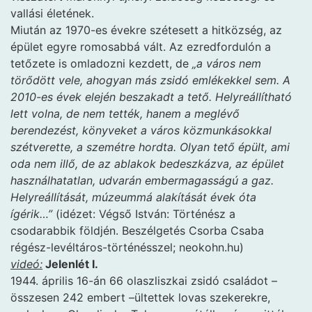
vallási életének.
Miután az 1970-es évekre szétesett a hitközség, az
épület egyre romosabbá vált. Az ezredfordulón a
tetőzete is omladozni kezdett, de
„a város nem
törődött vele, ahogyan más zsidó emlékekkel sem. A
2010-es évek elején beszakadt a tető. Helyreállítható
lett volna, de nem tették, hanem a meglévő
berendezést, könyveket a város közmunkásokkal
szétverette, a szemétre hordta. Olyan tető épült, ami
oda nem illő, de az ablakok bedeszkázva, az épület
használhatatlan, udvarán embermagasságú a gaz.
Helyreállítását, múzeummá alakítását évek óta
ígérik…”
(idézet: Végső István: Történész a
csodarabbik földjén. Beszélgetés Csorba Csaba
régész-levéltáros-történésszel; neokohn.hu)
videó:
Jelenlét I.
1944. április 16-án 66 olaszliszkai zsidó családot –
összesen 242 embert –ültettek lovas szekerekre,