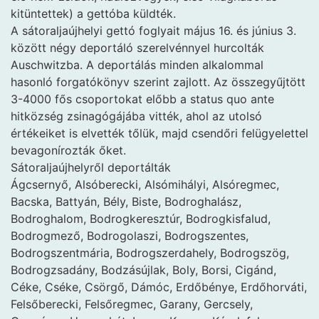
kitüntettek) a gettóba küldték.
A sátoraljaújhelyi gettó foglyait május 16. és június 3.
között négy deportáló szerelvénnyel hurcolták
Auschwitzba. A deportálás minden alkalommal
hasonló forgatókönyv szerint zajlott. Az összegyűjtött
3-4000 fős csoportokat előbb a status quo ante
hitközség zsinagógájába vitték, ahol az utolsó
értékeiket is elvették tőlük, majd csendőri felügyelettel
bevagonírozták őket.
Sátoraljaújhelyről deportálták
Ágcsernyő, Alsóberecki, Alsómihályi, Alsóregmec,
Bacska, Battyán, Bély, Biste, Bodroghalász,
Bodroghalom, Bodrogkeresztúr, Bodrogkisfalud,
Bodrogmező, Bodrogolaszi, Bodrogszentes,
Bodrogszentmária, Bodrogszerdahely, Bodrogszög,
Bodrogzsadány, Bodzásújlak, Boly, Borsi, Cigánd,
Céke, Cséke, Csörgő, Dámóc, Erdőbénye, Erdőhorváti,
Felsőberecki, Felsőregmec, Garany, Gercsely,