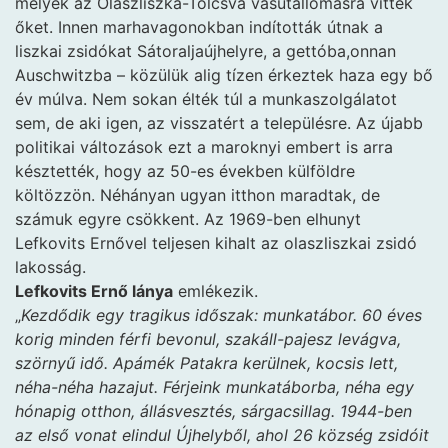
melyek az Olaszliszka-Tolcsva vasútállomásra vitték
őket. Innen marhavagonokban indították útnak a
liszkai zsidókat Sátoraljaújhelyre, a gettóba,onnan
Auschwitzba – közülük alig tízen érkeztek haza egy bő
év múlva. Nem sokan élték túl a munkaszolgálatot
sem, de aki igen, az visszatért a településre. Az újabb
politikai változások ezt a maroknyi embert is arra
késztették, hogy az 50-es években külföldre
költözzön. Néhányan ugyan itthon maradtak, de
számuk egyre csökkent. Az 1969-ben elhunyt
Lefkovits Ernővel teljesen kihalt az olaszliszkai zsidó
lakosság.
Lefkovits Ernő lánya
emlékezik.
„
Kezdődik egy tragikus időszak: munkatábor. 60 éves
korig minden férfi bevonul, szakáll-pajesz levágva,
szörnyű idő. Apámék Patakra kerülnek, kocsis lett,
néha-néha hazajut. Férjeink munkatáborba, néha egy
hónapig otthon, állásvesztés, sárgacsillag. 1944-ben
az első vonat elindul Újhelyből, ahol 26 község zsidóit