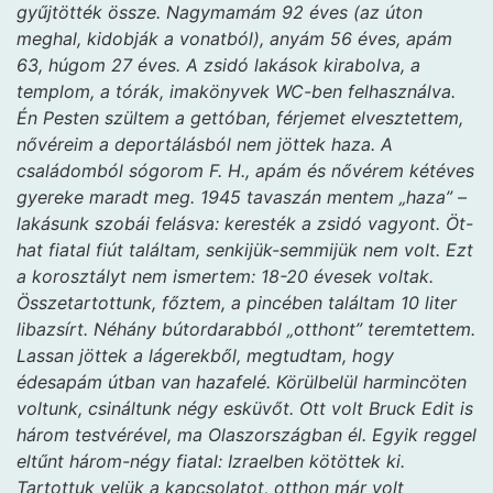
gyűjtötték össze. Nagymamám 92 éves (az úton
meghal, kidobják a vonatból), anyám 56 éves, apám
63, húgom 27 éves. A zsidó lakások kirabolva, a
templom, a tórák, imakönyvek WC-ben felhasználva.
Én Pesten szültem a gettóban, férjemet elvesztettem,
nővéreim a deportálásból nem jöttek haza. A
családomból sógorom F. H., apám és nővérem kétéves
gyereke maradt meg. 1945 tavaszán mentem „haza” –
lakásunk szobái felásva: keresték a zsidó vagyont. Öt-
hat fiatal fiút találtam, senkijük-semmijük nem volt. Ezt
a korosztályt nem ismertem: 18-20 évesek voltak.
Összetartottunk, főztem, a pincében találtam 10 liter
libazsírt. Néhány bútordarabból „otthont” teremtettem.
Lassan jöttek a lágerekből, megtudtam, hogy
édesapám útban van hazafelé. Körülbelül harmincöten
voltunk, csináltunk négy esküvőt. Ott volt Bruck Edit is
három testvérével, ma Olaszországban él. Egyik reggel
eltűnt három-négy fiatal: Izraelben kötöttek ki.
Tartottuk velük a kapcsolatot, otthon már volt