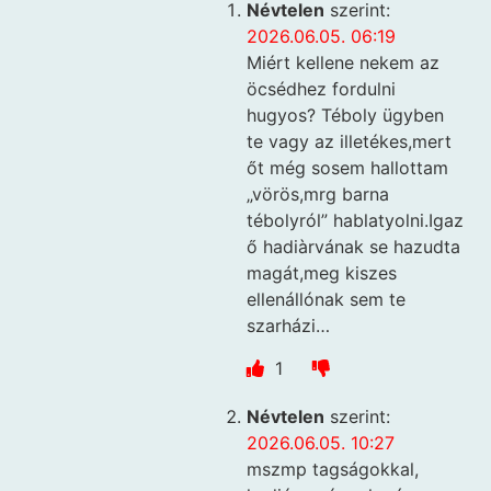
Névtelen
szerint:
2026.06.05. 06:19
Miért kellene nekem az
öcsédhez fordulni
hugyos? Téboly ügyben
te vagy az illetékes,mert
őt még sosem hallottam
„vörös,mrg barna
tébolyról” hablatyolni.Igaz
ő hadiàrvának se hazudta
magát,meg kiszes
ellenállónak sem te
szarházi…
1
Névtelen
szerint:
2026.06.05. 10:27
mszmp tagságokkal,