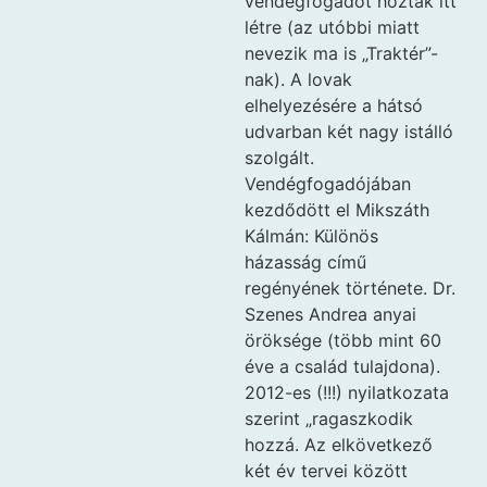
vendégfogadót hoztak itt
létre (az utóbbi miatt
nevezik ma is „Traktér”-
nak). A lovak
elhelyezésére a hátsó
udvarban két nagy istálló
szolgált.
Vendégfogadójában
kezdődött el Mikszáth
Kálmán: Különös
házasság című
regényének története. Dr.
Szenes Andrea anyai
öröksége (több mint 60
éve a család tulajdona).
2012-es (!!!) nyilatkozata
szerint „ragaszkodik
hozzá. Az elkövetkező
két év tervei között