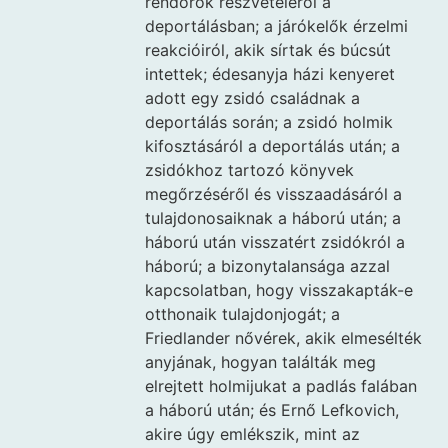
rendőrök részvételéről a
deportálásban; a járókelők érzelmi
reakcióiról, akik sírtak és búcsút
intettek; édesanyja házi kenyeret
adott egy zsidó családnak a
deportálás során; a zsidó holmik
kifosztásáról a deportálás után; a
zsidókhoz tartozó könyvek
megőrzéséről és visszaadásáról a
tulajdonosaiknak a háború után; a
háború után visszatért zsidókról a
háború; a bizonytalansága azzal
kapcsolatban, hogy visszakapták-e
otthonaik tulajdonjogát; a
Friedlander nővérek, akik elmesélték
anyjának, hogyan találták meg
elrejtett holmijukat a padlás falában
a háború után; és Ernő Lefkovich,
akire úgy emlékszik, mint az