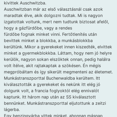
kivittek Auschwitzba.
Auschwitzban már az első választásnál csak azok
maradtak élve, akik dolgozni tudtak. Mi is nagyon
izgatottak voltunk, mert nem tudtunk biztosat afelől,
hogy a gázfürdőbe, vagy a rendes
fürdőbe fognak minket vinni. Fertőtlenítés után
bevittek minket a blokkba, a munkásblokkba
kerültünk. Mikor a gyerekeket innen kiszedték, elvittek
minket a gyermekblokkba. Láttam, hogy nem jó helyre
kerülök, nagyon sokan elszöktek onnan, pedig halálra
volt ítélve, akit rajtakaptak a szökésen. Én mégis
megpróbáltam és így sikerült megmenteni az életemet.
Munkástranszporttal Buchenwaldba kerültem. Itt
kiválasztották a gyerekeket és nekünk itt elég jó
dolgunk volt, a francia foglyoktól elég ennivalót
kaptunk. Itt három nap után az SS kiválasztott
bennünket. Munkástranszporttal eljutottunk a zeitzi
lágerba.
Egy benzingyárba vittek minket, ahonnan másnap