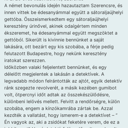
A német bevonulás idején hazautaztam Szerencsre, és
innen vittek be édesanyámmal együtt a sátoraljaújhelyi
gettóba. Összeismerkedtem egy sátoraljaújhelyi
keresztény úrinővel, akinek odaígértem minden
ékszeremet, ha édesanyámmal együtt megszöktet a
gettóból. Sikerült is kivinnie bennünket a saját
lakására, ott bezárt egy kis szobába, a férje pedig
felutazott Budapestre, hogy nekünk keresztény
iratokat szerezzen.
Időközben valaki feljelentett bennünket, és egy
délelőtt megjelentek a lakásán a detektívek. A
legvadabb módon felrántották az ajtót, egyik detektív
ránk szegezte revolverét, a másik kezében gumibot
volt, ötpercnyi időt adtak az összekészülődésre,
különbeni lelövés mellett. Felvitt a rendőrségre, külön
szobába, engem a kínzókamrába zártak be. Azzal
kezdték a vallatást, hogy ismerem-e a detektívet – ”
Én vagyok az, aki a zsidókat feketére verem, de ez a