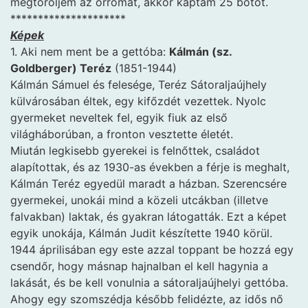
megtöröljem az orromat, akkor kaptam 25 botot.
*********************
Képek
1. Aki nem ment be a gettóba:
Kálmán (sz.
Goldberger) Teréz
(1851-1944)
Kálmán Sámuel és felesége, Teréz Sátoraljaújhely
külvárosában éltek, egy kifőzdét vezettek. Nyolc
gyermeket neveltek fel, egyik fiuk az első
világháborúban, a fronton vesztette életét.
Miután legkisebb gyerekei is felnőttek, családot
alapítottak, és az 1930-as években a férje is meghalt,
Kálmán Teréz egyedül maradt a házban. Szerencsére
gyermekei, unokái mind a közeli utcákban (illetve
falvakban) laktak, és gyakran látogatták. Ezt a képet
egyik unokája, Kálmán Judit készítette 1940 körül.
1944 áprilisában egy este azzal toppant be hozzá egy
csendőr, hogy másnap hajnalban el kell hagynia a
lakását, és be kell vonulnia a sátoraljaújhelyi gettóba.
Ahogy egy szomszédja később felidézte, az idős nő