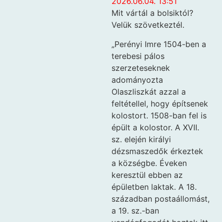
2026.06.04. 13:51
Mit vártál a bolsiktól?
Velük szövetkeztél.
„Perényi Imre 1504-ben a
terebesi pálos
szerzeteseknek
adományozta
Olaszliszkát azzal a
feltétellel, hogy építsenek
kolostort. 1508-ban fel is
épült a kolostor. A XVII.
sz. elején királyi
dézsmaszedők érkeztek
a községbe. Éveken
keresztül ebben az
épületben laktak. A 18.
században postaállomást,
a 19. sz.-ban