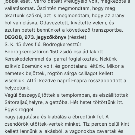
jobbik eset”. Varró detektívfelügyelő volt, megkezdte a
vallatásomat. Őszintén megmondtam, hogy meg
akartunk szökni, azt is megmondtam, hogy az arany
hol van elásva. Odavezetett, kivétette velem, és
azután betett bennünket a következő transzportba.
DEGOB, 973. jegyzőkönyv
(részlet)
S. K. 15 éves fiú, Bodrogkeresztúr
Bodrogkeresztúron 150 zsidó család lakott.
Kereskedelemmel és iparral foglalkoztak. Nekünk
szikvíz üzemünk volt, és gondtalanul éltünk. Mikor a
németek bejöttek, rögtön sárga csillagot kellett
viselniük. Attól kezdve napról-napra rosszabbodott a
helyzetünk.
Végül összegyűjtöttek a templomban, és elszállítottak
Sátoraljaújhelyre, a gettóba. Hét hetet töltöttünk itt.
Egyik reggel
nagy jajgatásra és kiabálásra ébredtünk fel. A
csendőrök ütöttek-vertek minket. Tíz percen belül kint
kellett lennünk a lakásból, a vagonokba zavartak és