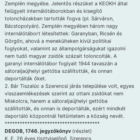
Zemplén megyébe. Jelentős részüket a KEOKH által
felügyelt internálótáborokban és kisegítő
toloncházakban tartották fogva (pl. Sárváron,
Bácstopolyán). Zemplén megyében három nagy
internálótábort létesítettek: Garanyban, Ricsén és
Görgőn, ahová a menekülteken kívül politikai
foglyokat, valamint az állampolgárságukat igazolni
nem tudó magyar zsidók százait toloncolták. A
garanyi internálótábor foglyait 1944 tavaszán a
sátoraljaújhelyi gettóba szállították, és onnan
deportálták őket.
2. Bár Tiszalúc a Szerencsi járás települése volt, egyes
visszaemlékezések szerint az ottani zsidókat nem
Miskolcra, hanem a sátoraljaújhelyi gettóba
szállították, és onnan is deportálták, ezért mindkét
deportáló központnál feltüntetem a község nevét.
**************************************
DEGOB, 1746. jegyzőkönyv
(részlet)
K. E. 26 éves tisztviselőnő, Szerencs