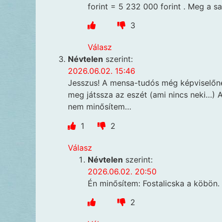
forint = 5 232 000 forint . Meg a sa
3
Válasz
Névtelen
szerint:
2026.06.02. 15:46
Jesszus! A mensa-tudós még képviselőnek
meg játssza az eszét (ami nincs neki…) 
nem minősítem…
1
2
Válasz
Névtelen
szerint:
2026.06.02. 20:50
Én minősítem: Fostalicska a köbön.
2