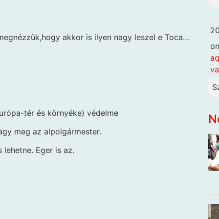
20
 megnézzük,hogy akkor is ilyen nagy leszel e Toca…
o
aq
va
S
Európa-tér és környéke) védelme
N
.Nagy meg az alpolgármester.
lehetne. Eger is az.