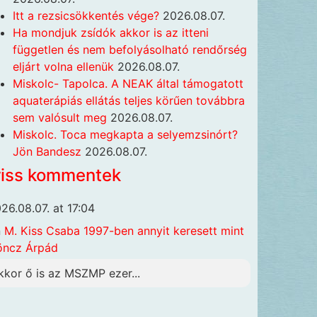
Itt a rezsicsökkentés vége?
2026.08.07.
Ha mondjuk zsídók akkor is az itteni
független és nem befolyásolható rendőrség
eljárt volna ellenük
2026.08.07.
Miskolc- Tapolca. A NEAK által támogatott
aquaterápiás ellátás teljes körűen továbbra
sem valósult meg
2026.08.07.
Miskolc. Toca megkapta a selyemzsinórt?
Jön Bandesz
2026.08.07.
riss kommentek
26.08.07. at 17:04
n
M. Kiss Csaba 1997-ben annyit keresett mint
öncz Árpád
kkor ő is az MSZMP ezer...