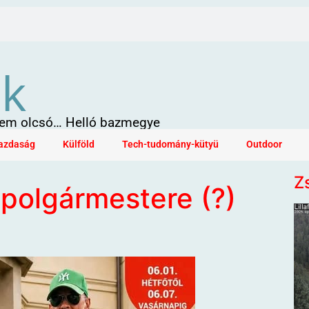
ök
 sem olcsó… Helló bazmegye
azdaság
Külföld
Tech-tudomány-kütyü
Outdoor
Z
 polgármestere (?)