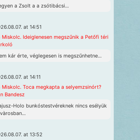
egyen a Zsolt a a zsótibácsi...
26.08.07. at 14:51
n
Miskolc. Ideiglenesen megszűnik a Petőfi téri
rkoló
em kár érte, véglegesen is megszűnhetne...
26.08.07. at 14:11
n
Miskolc. Toca megkapta a selyemzsinórt?
n Bandesz
ajusz-Holo bunkóstestvéreknek nincs esélyük
 vàrosban...
26.08.07. at 13:52