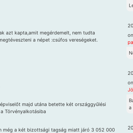
L
20
csak azt kapta,amit megérdemelt, nem tudta
o
megtéveszteni a népet :csúfos vereségeket.
pa
N
20
o
.
Jö
B
képviselőt majd utána betette két országgyűlési
a
 a Törvényalkotásiba
20
ön még a két bizottsági tagság miatt járó 3 052 000