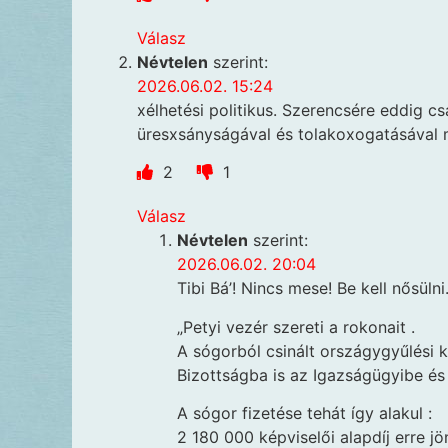
Válasz
Névtelen
szerint:
2026.06.02. 15:24
xélhetési politikus. Szerencsére eddig 
üresxsányságával és tolakoxogatásával 
2
1
Válasz
Névtelen
szerint:
2026.06.02. 20:04
Tibi Bá’! Nincs mese! Be kell nősülni
„Petyi vezér szereti a rokonait .
A sógorból csinált országygyűlési 
Bizottságba is az Igazságügyibe és
A sógor fizetése tehát így alakul :
2 180 000 képviselői alapdíj erre j