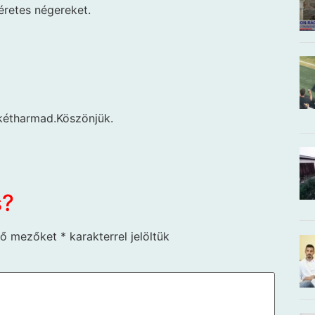
retes négereket.
kétharmad.Köszönjük.
s?
ző mezőket
*
karakterrel jelöltük