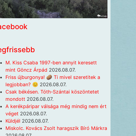
acebook
egfrissebb
M. Kiss Csaba 1997-ben annyit keresett
mint Göncz Árpád
2026.08.07.
Friss újburgonya! 🥔 Ti mivel szeretitek a
legjobban? 😊
2026.08.07.
Csak békésen. Tóth-Szántai köszöntetet
mondott
2026.08.07.
A kerékpáripar válsága még mindig nem ért
véget
2026.08.07.
Küldjél
2026.08.07.
Miskolc. Kovács Zsolt haragszik Bíró Márkra
2026.08.07.