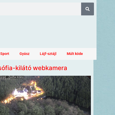
Sport
Gyász
Lájf-sztájl
Múlt köde
sófia-kilátó webkamera