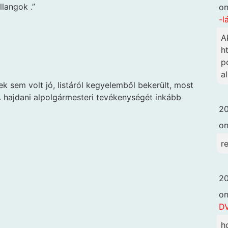
llangok .”
o
-l
A
h
p
a
 sem volt jó, listáról kegyelemből bekerült, most
A hajdani alpolgármesteri tevékenységét inkább
20
o
r
20
o
DV
h