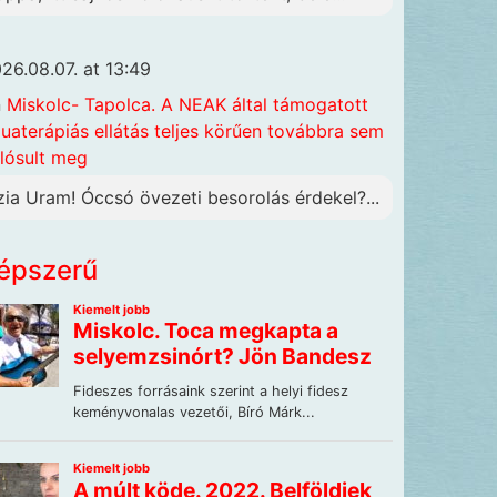
26.08.07. at 13:49
n
Miskolc- Tapolca. A NEAK által támogatott
uaterápiás ellátás teljes körűen továbbra sem
lósult meg
zia Uram! Óccsó övezeti besorolás érdekel?...
épszerű