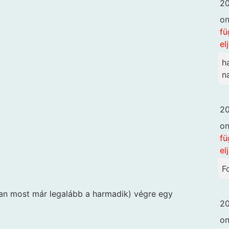
20
o
fü
el
h
n
20
o
fü
el
F
rban most már legalább a harmadik) végre egy
20
o