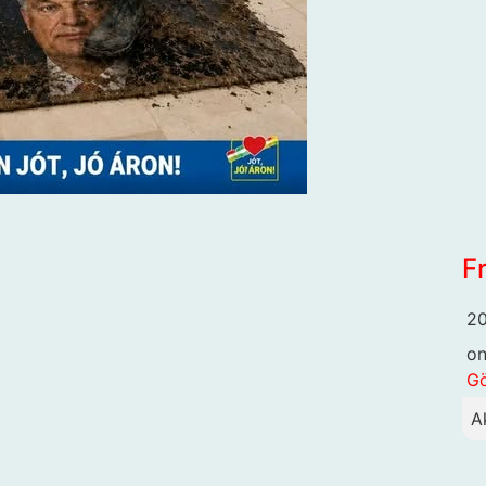
F
20
o
G
A