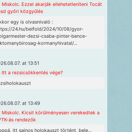
n
Miskolc. Ezzel akarják ellehetetleníteni Tocát
ásd győri közgyűlés
kkor egy is olvasnivaló :
ttps://24.hu/belfold/2024/10/08/gyor-
olgarmester-dezsi-csaba-pinter-bence-
lktomanybirosag-kormanyhivatal/...
26.08.07. at 13:51
n
Itt a rezsicsökkentés vége?
ezsiholokauszt
26.08.07. at 13:49
n
Miskolc. Kicsit körülményesen verekedtek a
TK-ás rendezők
oppá, itt sajnos holokauszt történt, bele...