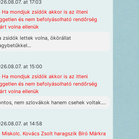
26.08.07. at 17:03
n
Ha mondjuk zsídók akkor is az itteni
ggetlen és nem befolyásolható rendőrség
járt volna ellenük
a zsidók lettek volna, ökörállat
agybetűkkel...
26.08.07. at 15:00
n
Ha mondjuk zsídók akkor is az itteni
ggetlen és nem befolyásolható rendőrség
járt volna ellenük
ontos, nem szlovákok hanem csehek voltak....
26.08.07. at 14:58
n
Miskolc. Kovács Zsolt haragszik Bíró Márkra