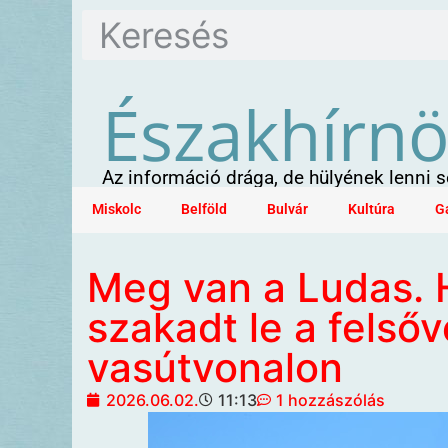
Északhírn
Az információ drága, de hülyének lenni
Miskolc
Belföld
Bulvár
Kultúra
G
Meg van a Ludas.
szakadt le a felsőv
vasútvonalon
2026.06.02.
11:13
1 hozzászólás