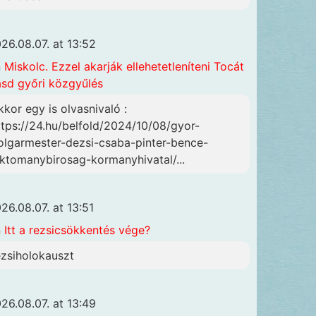
26.08.07. at 13:52
n
Miskolc. Ezzel akarják ellehetetleníteni Tocát
ásd győri közgyűlés
kkor egy is olvasnivaló :
ttps://24.hu/belfold/2024/10/08/gyor-
olgarmester-dezsi-csaba-pinter-bence-
lktomanybirosag-kormanyhivatal/...
26.08.07. at 13:51
n
Itt a rezsicsökkentés vége?
ezsiholokauszt
26.08.07. at 13:49