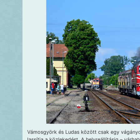
Vámosgyörk és Ludas között csak egy vágányon
lassítja a közlekedést. A helyreállításig – várha