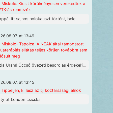
n
Miskolc. Kicsit körülményesen verekedtek a
TK-ás rendezők
oppá, itt sajnos holokauszt történt, bele...
26.08.07. at 13:49
n
Miskolc- Tapolca. A NEAK által támogatott
uaterápiás ellátás teljes körűen továbbra sem
lósult meg
zia Uram! Óccsó övezeti besorolás érdekel?...
26.08.07. at 13:45
n
Tippeljen, ki lesz az új köztársasági elnök
ity of London csicska