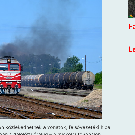
F
L
 közlekedhetnek a vonatok, felsővezetéki hiba
tóan a délelőtti órákig – a miskolci fővonalon