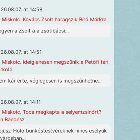
26.08.07. at 14:58
n
Miskolc. Kovács Zsolt haragszik Bíró Márkra
egyen a Zsolt a a zsótibácsi...
26.08.07. at 14:51
n
Miskolc. Ideiglenesen megszűnik a Petőfi téri
rkoló
em kár érte, véglegesen is megszűnhetne...
26.08.07. at 14:11
n
Miskolc. Toca megkapta a selyemzsinórt?
n Bandesz
ajusz-Holo bunkóstestvéreknek nincs esélyük
 vàrosban...