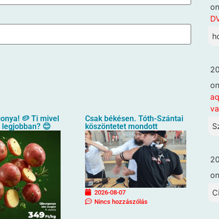
o
DV
h
20
o
aq
va
gonya! 🥔 Ti mivel
Csak békésen. Tóth-Szántai
S
a legjobban? 😊
köszöntetet mondott
20
o
C
2026-08-07
Nincs hozzászólás