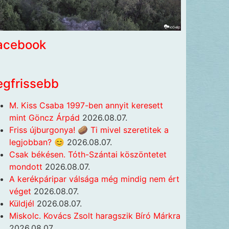
acebook
egfrissebb
M. Kiss Csaba 1997-ben annyit keresett
mint Göncz Árpád
2026.08.07.
Friss újburgonya! 🥔 Ti mivel szeretitek a
legjobban? 😊
2026.08.07.
Csak békésen. Tóth-Szántai köszöntetet
mondott
2026.08.07.
A kerékpáripar válsága még mindig nem ért
véget
2026.08.07.
Küldjél
2026.08.07.
Miskolc. Kovács Zsolt haragszik Bíró Márkra
2026.08.07.