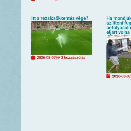
Itt a rezsicsökkentés vége?
Ha mondjuk 
az itteni f
befolyásol
eljárt volna
2026-08-07
2 hozzászólás
2026-08-07