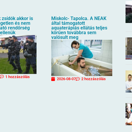
zsídók akkor is
Miskolc- Tapolca. A NEAK
üggetlen és nem
által támogatott
ható rendőrség
aquaterápiás ellátás teljes
 ellenük
körűen továbbra sem
valósult meg
1 hozzászólás
2026-08-07
2 hozzászólás