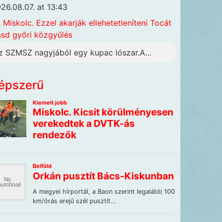
26.08.07. at 13:43
n
Miskolc. Ezzel akarják ellehetetleníteni Tocát
ásd győri közgyűlés
z SZMSZ nagyjából egy kupac lószar.A...
épszerű