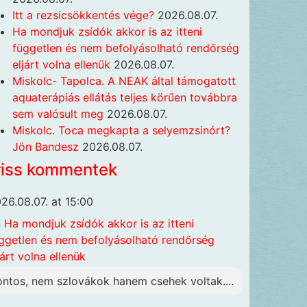
Itt a rezsicsökkentés vége?
2026.08.07.
Ha mondjuk zsídók akkor is az itteni
független és nem befolyásolható rendőrség
eljárt volna ellenük
2026.08.07.
Miskolc- Tapolca. A NEAK által támogatott
aquaterápiás ellátás teljes körűen továbbra
sem valósult meg
2026.08.07.
Miskolc. Toca megkapta a selyemzsinórt?
Jön Bandesz
2026.08.07.
riss kommentek
26.08.07. at 15:00
n
Ha mondjuk zsídók akkor is az itteni
ggetlen és nem befolyásolható rendőrség
járt volna ellenük
ontos, nem szlovákok hanem csehek voltak....