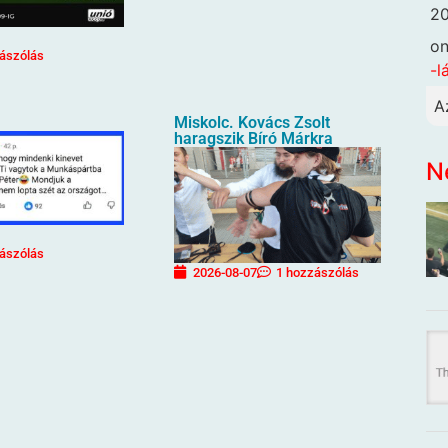
20
o
ászólás
-l
A
Miskolc. Kovács Zsolt
haragszik Bíró Márkra
N
ászólás
2026-08-07
1 hozzászólás