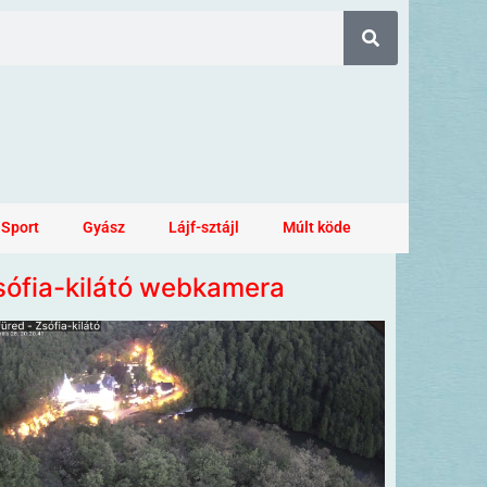
Sport
Gyász
Lájf-sztájl
Múlt köde
sófia-kilátó webkamera