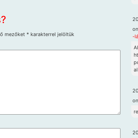
s?
20
o
ző mezőket
*
karakterrel jelöltük
-l
A
h
p
a
20
o
r
20