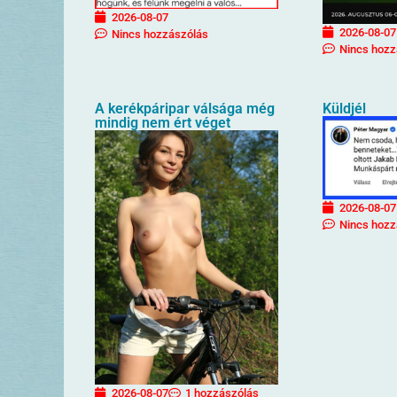
2026-08-07
2026-08-07
Nincs hozzászólás
Nincs hozz
A kerékpáripar válsága még
Küldjél
mindig nem ért véget
2026-08-07
Nincs hozz
2026-08-07
1 hozzászólás