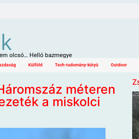
ök
 sem olcsó… Helló bazmegye
azdaság
Külföld
Tech-tudomány-kütyü
Outdoor
Z
 Háromszáz méteren
ezeték a miskolci