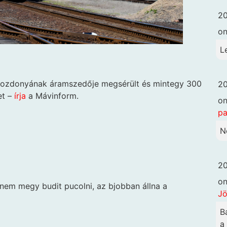
20
o
L
 mozdonyának áramszedője megsérült és mintegy 300
20
et –
írja
a Mávinform.
o
pa
N
20
o
 nem megy budit pucolni, az bjobban állna a
Jö
B
a