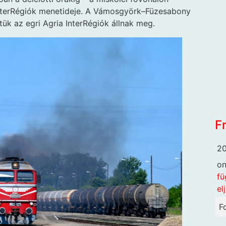
InterRégiók menetideje. A Vámosgyörk–Füzesabony
ük az egri Agria InterRégiók állnak meg.
F
20
o
fü
el
F