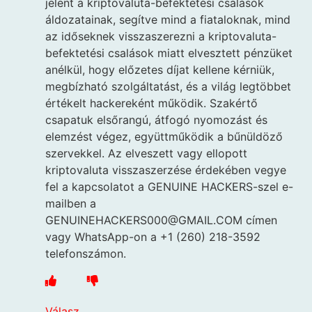
jelent a kriptovaluta-befektetési csalások
áldozatainak, segítve mind a fiataloknak, mind
az időseknek visszaszerezni a kriptovaluta-
befektetési csalások miatt elvesztett pénzüket
anélkül, hogy előzetes díjat kellene kérniük,
megbízható szolgáltatást, és a világ legtöbbet
értékelt hackereként működik. Szakértő
csapatuk elsőrangú, átfogó nyomozást és
elemzést végez, együttműködik a bűnüldöző
szervekkel. Az elveszett vagy ellopott
kriptovaluta visszaszerzése érdekében vegye
fel a kapcsolatot a GENUINE HACKERS-szel e-
mailben a
GENUINEHACKERS000@GMAIL.COM címen
vagy WhatsApp-on a +1 (260) 218-3592
telefonszámon.
Válasz