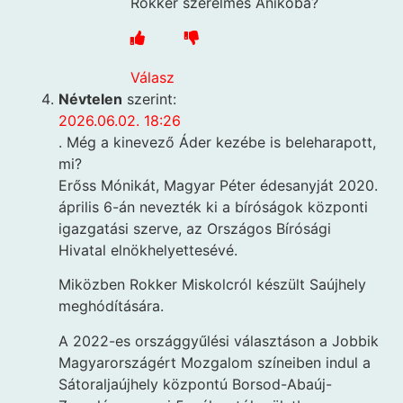
Rokker szerelmes Anikóba?
Válasz
Névtelen
szerint:
2026.06.02. 18:26
. Még a kinevező Áder kezébe is beleharapott,
mi?
Erőss Mónikát, Magyar Péter édesanyját 2020.
április 6-án nevezték ki a bíróságok központi
igazgatási szerve, az Országos Bírósági
Hivatal elnökhelyettesévé.
Miközben Rokker Miskolcról készült Saújhely
meghódítására.
A 2022-es országgyűlési választáson a Jobbik
Magyarországért Mozgalom színeiben indul a
Sátoraljaújhely központú Borsod-Abaúj-