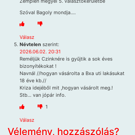
Zemplén megyei 5. választókerületbe
Szóval Bagoly mondja….
Válasz
Névtelen
szerint:
2026.06.02. 20:31
Reméljük Czinknére is gyűjtik a sok éves
bizonyítékokat !
Navnál //hogyan vásárolta a Bxa uti lakásukat
18 éve kb.//
Kriza idejéből mit ,hogyan vásárolt meg.!
Stb… van jópár info.
1
Válasz
Vélemény, hozzászólás?