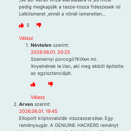
pedig megkapják a tesze-tosza fideszesek is!
Lelkiismeret ,ennél a nőnél ismeretlen…
5
Válasz
Névtelen
szerint:
2026.06.01. 20:25
Szemernyi porcogó?KiXen mi.
Xnyelnének le.Van, aki meg ebből építette
az egzisztenciáját.
Válasz
Arven
szerint:
2026.06.01. 19:45
Ellopott kriptovaluták visszaszerzése: Egy
reménysugár. A GENUINE HACKERS reményt