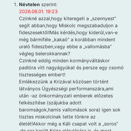
Névtelen
szerint:
2026.06.01. 19:23
Czinkné azzal,hogy kiteregeti a „szennyest”
segít abban,hogy Miskolc megszabaduljon a
fideszesektől!Más kérdés,hogy kiderül,van-e
még bármiféle „kakaó” a korábban mindent
uraló fideszben,vagy ebbe a „vallomásba”
végleg belerokkannak?
Czinkné eddig minden kormányváltáskor
padlóra vitt nagyágyúkat és persze egy csomó
tisztességes embert!
Emlékezzünk a Krizával közösen történt
látványos Ügyészségi performanszára,ami
után -az önkormányzati emberek előzetes
felkészítése (szájukba adott
baromságok,hamis vallomások sora) igen sok
tisztes miskolcinak tette tönkre az
életét!Akkor még a Káli csapat volt a „soros”
,de sor került Kriza elárulására is ,és most