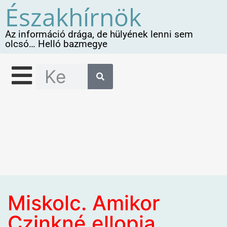
Északhírnök
Az információ drága, de hülyének lenni sem
olcsó… Helló bazmegye
Miskolc. Amikor
Czinkné ellopja