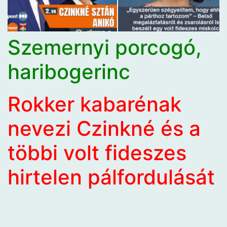
Szemernyi porcogó,
haribogerinc
Rokker kabarénak
nevezi Czinkné és a
többi volt fideszes
hirtelen pálfordulását