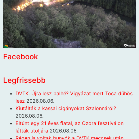
Facebook
Legfrissebb
DVTK. Újra lesz balhé? Vigyázat mert Toca dühös
lesz
2026.08.06.
Kiutálták a kassai cigányokat Szalonnáról?
2026.08.06.
Eltűnt egy 21 éves fiatal, az Ozora fesztiválon
látták utoljára
2026.08.06.
Régen is voltak bunyók a DVTK meccsek után