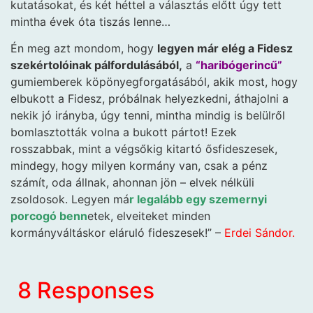
kutatásokat, és két héttel a választás előtt úgy tett
mintha évek óta tiszás lenne…
Én meg azt mondom, hogy
legyen már elég a Fidesz
szekértolóinak pálfordulásából,
a
“haribógerincű”
gumiemberek köpönyegforgatásából, akik most, hogy
elbukott a Fidesz, próbálnak helyezkedni, áthajolni a
nekik jó irányba, úgy tenni, mintha mindig is belülről
bomlasztották volna a bukott pártot! Ezek
rosszabbak, mint a végsőkig kitartó ősfideszesek,
mindegy, hogy milyen kormány van, csak a pénz
számít, oda állnak, ahonnan jön – elvek nélküli
zsoldosok. Legyen má
r legalább egy szemernyi
porcogó benn
etek, elveiteket minden
kormányváltáskor eláruló fideszesek!” –
Erdei Sá
ndor.
8 Responses