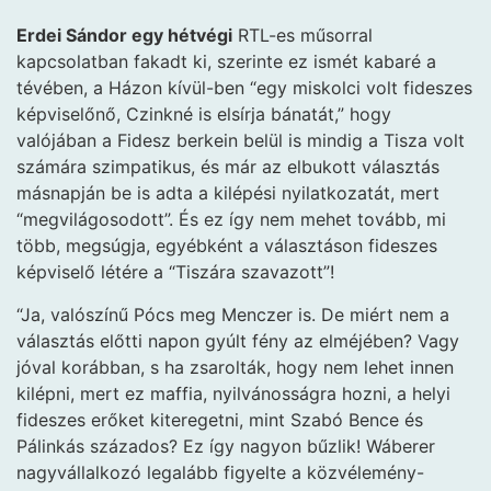
Erdei Sándor egy hétvégi
RTL-es műsorral
kapcsolatban fakadt ki, szerinte ez ismét kabaré a
tévében, a Házon kívül-ben “egy miskolci volt fideszes
képviselőnő, Czinkné is elsírja bánatát,” hogy
valójában a Fidesz berkein belül is mindig a Tisza volt
számára szimpatikus, és már az elbukott választás
másnapján be is adta a kilépési nyilatkozatát, mert
“megvilágosodott”. És ez így nem mehet tovább, mi
több, megsúgja, egyébként a választáson fideszes
képviselő létére a “Tiszára szavazott”!
“Ja, valószínű Pócs meg Menczer is. De miért nem a
választás előtti napon gyúlt fény az elméjében? Vagy
jóval korábban, s ha zsarolták, hogy nem lehet innen
kilépni, mert ez maffia, nyilvánosságra hozni, a helyi
fideszes erőket kiteregetni, mint Szabó Bence és
Pálinkás százados? Ez így nagyon bűzlik! Wáberer
nagyvállalkozó legalább figyelte a közvélemény-