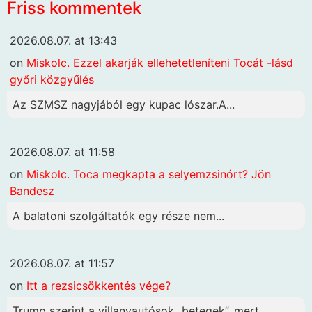
Friss kommentek
2026.08.07. at 13:43
on
Miskolc. Ezzel akarják ellehetetleníteni Tocát -lásd
győri közgyűlés
Az SZMSZ nagyjából egy kupac lószar.A...
2026.08.07. at 11:58
on
Miskolc. Toca megkapta a selyemzsinórt? Jön
Bandesz
A balatoni szolgáltatók egy része nem...
2026.08.07. at 11:57
on
Itt a rezsicsökkentés vége?
Trump szerint a villanyautósok „betegek”, mert...