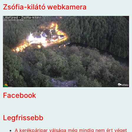
Zsófia-kilátó webkamera
Facebook
Legfrissebb
A kerékpáripar válsága még mindig nem ért véget