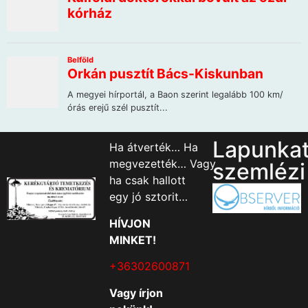
Lapunka
Ha átverték… Ha
megvezették… Vagy
szemlézi
ha csak hallott
egy jó sztorit…
HÍVJON
MINKET!
+36302600871
Vagy írjon