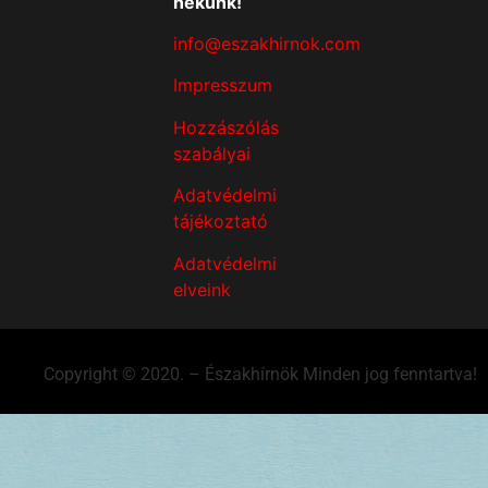
nekünk!
info@eszakhirnok.com
Impresszum
Hozzászólás
szabályai
Adatvédelmi
tájékoztató
Adatvédelmi
elveink
Copyright © 2020. – Északhírnök Minden jog fenntartva!