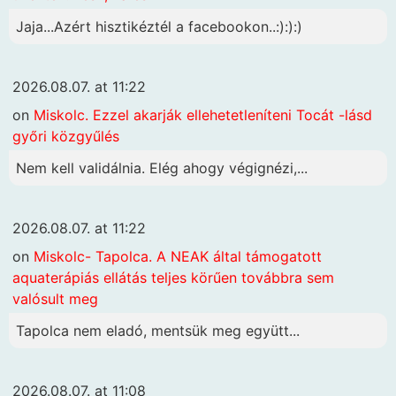
Jaja...Azért hisztikéztél a facebookon..:):):)
2026.08.07. at 11:22
on
Miskolc. Ezzel akarják ellehetetleníteni Tocát -lásd
győri közgyűlés
Nem kell validálnia. Elég ahogy végignézi,...
2026.08.07. at 11:22
on
Miskolc- Tapolca. A NEAK által támogatott
aquaterápiás ellátás teljes körűen továbbra sem
valósult meg
Tapolca nem eladó, mentsük meg együtt...
2026.08.07. at 11:08