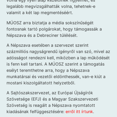
volna egy ilyen alap kezelőinek figyelmét, és
legalább megvizsgálhatták volna, tehetnek-e
valamit a két lap megmentéséért.
MÚOSZ arra biztatja a média sokszínűségét
fontosnak tartó polgárokat, hogy támogassák a
Népszava és a Debreciner túlélését.
A Népszava esetében a szervezet szerint
százmilliós nagyságrendű igényről van szó, mivel az
adósságot rendezni kell, miközben a lap működését
is fenn kell tartani. A MÚOSZ szerint a támogatás
esélyt teremthetne arra, hogy a Népszava
munkatársai és vezetői eldönthessék, van-e kiút a
mostani kiszolgáltatott helyzetből.
A Sajtószakszervezet, az Európai Újságírók
Szövetsége (EFJ) és a Magyar Szakszervezeti
Szövetség is reagált a Népszava nyomtatott
kiadásának felfüggesztésére:
erről itt írtunk
.