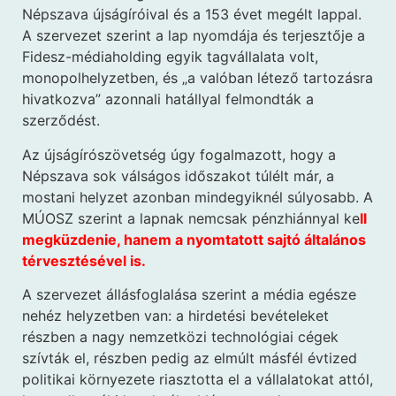
Népszava újságíróival és a 153 évet megélt lappal.
A szervezet szerint a lap nyomdája és terjesztője a
Fidesz-médiaholding egyik tagvállalata volt,
monopolhelyzetben, és „a valóban létező tartozásra
hivatkozva” azonnali hatállyal felmondták a
szerződést.
Az újságírószövetség úgy fogalmazott, hogy a
Népszava sok válságos időszakot túlélt már, a
mostani helyzet azonban mindegyiknél súlyosabb. A
MÚOSZ szerint a lapnak nemcsak pénzhiánnyal ke
ll
megküzdenie, hanem a nyomtatott sajtó általános
térvesztésével is.
A szervezet állásfoglalása szerint a média egésze
nehéz helyzetben van: a hirdetési bevételeket
részben a nagy nemzetközi technológiai cégek
szívták el, részben pedig az elmúlt másfél évtized
politikai környezete riasztotta el a vállalatokat attól,