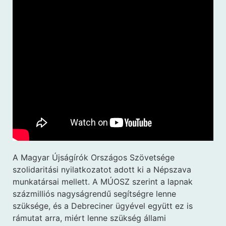
A Magyar Újságírók Országos Szövetsége
szolidaritási nyilatkozatot adott ki a Népszava
munkatársai mellett. A MÚOSZ szerint a lapnak
százmilliós nagyságrendű segítségre lenne
szüksége, és a Debreciner ügyével együtt ez is
rámutat arra, miért lenne szükség állami