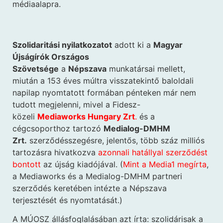
médiaalapra.
Szolidaritási nyilatkozatot
adott ki a
Magyar
Újságírók Országos
Szövetsége
a
Népszava
munkatársai mellett,
miután a 153 éves múltra visszatekintő baloldali
napilap nyomtatott formában pénteken már nem
tudott megjelenni, mivel a Fidesz-
közeli
Mediaworks Hungary Zrt
.
és a
cégcsoporthoz tartozó
Medialog-DMHM
Zrt.
szerződésszegésre, jelentős, több száz milliós
tartozásra hivatkozva
azonnali hatállyal szerződést
bontott
az újság kiadójával. (
Mint a Media1 megírta
,
a Mediaworks és a Medialog-DMHM partneri
szerződés keretében intézte a Népszava
terjesztését és nyomtatását.)
A MÚOSZ állásfoglalásában azt írta: szolidárisak a