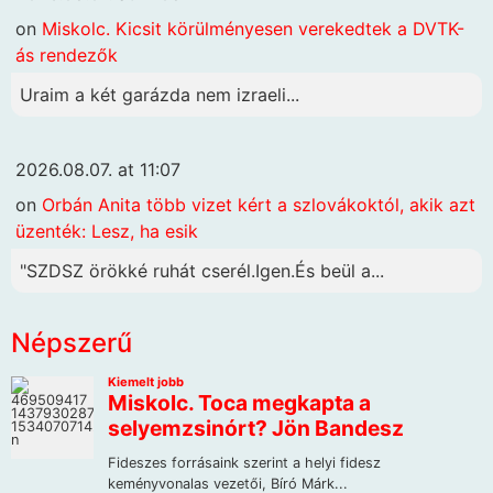
on
Miskolc. Kicsit körülményesen verekedtek a DVTK-
ás rendezők
Uraim a két garázda nem izraeli...
2026.08.07. at 11:07
on
Orbán Anita több vizet kért a szlovákoktól, akik azt
üzenték: Lesz, ha esik
"SZDSZ örökké ruhát cserél.Igen.És beül a...
Népszerű