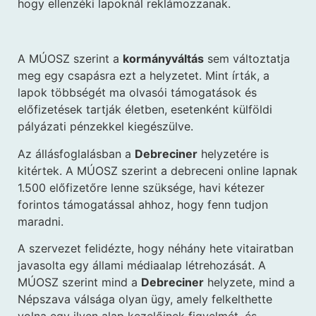
hogy ellenzéki lapoknál reklámozzanak.
A MÚOSZ szerint a
kormányváltás
sem változtatja
meg egy csapásra ezt a helyzetet. Mint írták, a
lapok többségét ma olvasói támogatások és
előfizetések tartják életben, esetenként külföldi
pályázati pénzekkel kiegészülve.
Az állásfoglalásban a
Debreciner
helyzetére is
kitértek. A MÚOSZ szerint a debreceni online lapnak
1.500 előfizetőre lenne szüksége, havi kétezer
forintos támogatással ahhoz, hogy fenn tudjon
maradni.
A szervezet felidézte, hogy néhány hete vitairatban
javasolta egy állami médiaalap létrehozását. A
MÚOSZ szerint mind a
Debreciner
helyzete, mind a
Népszava válsága olyan ügy, amely felkelthette