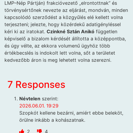
LMP–Nép Pártján) frakcióvezető „elrontottnak” és
törvénysértőnek nevezte az eljárást, mondván, minden
kapcsolódó szerződést a közgyűlés elé kellett volna
terjeszteni; jelezte, hogy közérdekű adatigényléssel
kéri ki az iratokat.
Czinkné Sztán Anikó
független
képviselő a bizalom kérdését állította a középpontba,
és úgy vélte, az ekkora volumenű ügyhöz több
értékbecslés is indokolt lett volna, sőt a területet
kedvezőbb áron is meg lehetett volna szerezni.
7 Responses
Névtelen
szerint:
2026.06.01. 19:29
Szopkót kellene bezárni, amiért ebbe beleköt,
örülne inkább a kohászatnak.
2
4