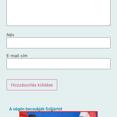
Név
E-mail cím
A végén becsukják Szijjártót