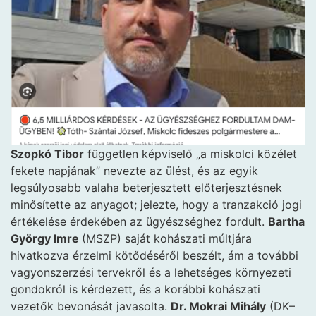
Szopkó Tibor
független képviselő „a miskolci közélet
fekete napjának” nevezte az ülést, és az egyik
legsúlyosabb valaha beterjesztett előterjesztésnek
minősítette az anyagot; jelezte, hogy a tranzakció jogi
értékelése érdekében az ügyészséghez fordult.
Bartha
György Imre
(MSZP) saját kohászati múltjára
hivatkozva érzelmi kötődéséről beszélt, ám a további
vagyonszerzési tervekről és a lehetséges környezeti
gondokról is kérdezett, és a korábbi kohászati
vezetők bevonását javasolta.
Dr. Mokrai Mihály
(DK–