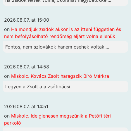
ha zsidók lettek volna, ökörállat nagybetűkkel...
2026.08.07. at 15:00
on
Ha mondjuk zsídók akkor is az itteni független és
nem befolyásolható rendőrség eljárt volna ellenük
Fontos, nem szlovákok hanem csehek voltak....
2026.08.07. at 14:58
on
Miskolc. Kovács Zsolt haragszik Bíró Márkra
Legyen a Zsolt a a zsótibácsi...
2026.08.07. at 14:51
on
Miskolc. Ideiglenesen megszűnik a Petőfi téri
parkoló