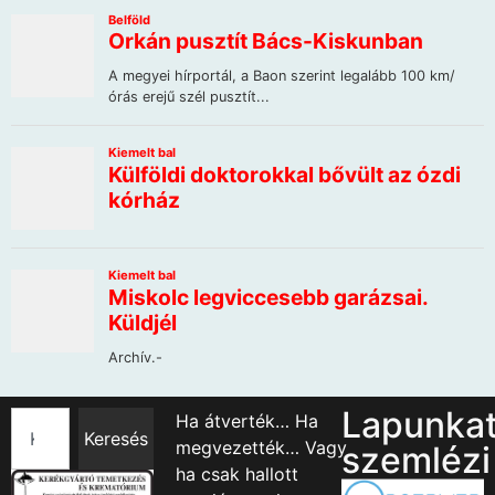
Lapunka
Ha átverték… Ha
Keresés
megvezették… Vagy
szemlézi
ha csak hallott