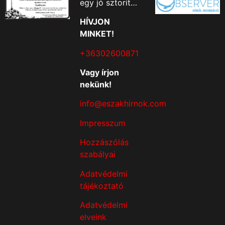
egy jó sztorit…
HÍVJON
MINKET!
+36302600871
Vagy írjon
nekünk!
info@eszakhirnok.com
Impresszum
Hozzászólás
szabályai
Adatvédelmi
tájékoztató
Adatvédelmi
elveink