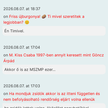
2026.08.07. at 18:37
on
Friss újburgonya! 🥔 Ti mivel szeretitek a
legjobban? 😊
Én Timivel.
2026.08.07. at 17:04
on
M. Kiss Csaba 1997-ben annyit keresett mint Göncz
Árpád
Akkor ő is az MSZMP ezer...
2026.08.07. at 17:03
on
Ha mondjuk zsídók akkor is az itteni független és
nem befolyásolható rendőrség eljárt volna ellenük