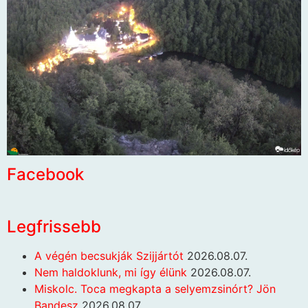
Facebook
Legfrissebb
A végén becsukják Szijjártót
2026.08.07.
Nem haldoklunk, mi így élünk
2026.08.07.
Miskolc. Toca megkapta a selyemzsinórt? Jön
Bandesz
2026.08.07.