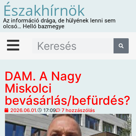
Északhírnök
Az információ drága, de hülyének lenni sem
olcsó… Helló bazmegye
DAM. A Nagy
Miskolci
bevásárlás/befürdés?
2026.06.01.
17:09
7 hozzászólás