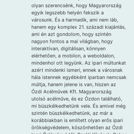
olyan szerencsénk, hogy Magyarország
egyik legszebb helyén fekszik a
városunk. És a harmadik, ami nem láb,
hanem egy komplex 21. századi kiajánlás,
ami én azt gondolom, hogy szintén
nagyon fontos a mai világban, hogy
interaktívan, digitálisan, könnyen
elérhetően, a mobilon, a weboldalon,
mindenhol ott legyünk. Az ipari múltunkat
azért mindenki ismeri, ennek a városnak
hála istennek egyébként iparban nemcsak
múltja, hanem jelene is van, hiszen az
Ózdi Acélművek Kft. Magyarország
utolsó acélműve, és ez Ózdon található,
mi büszkélkedhetünk vele. És amivel még
szintén büszkélkedhetünk, az már a
korábbiakban is említett olyan erős ipari
örökségvédelem, köszönhetően az Ózdi