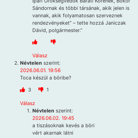
Ipari Örökségvédők Baráti Körének, Bokor
Sándornak és többi társának, akik jelen is
vannak, akik folyamatosan szerveznek
rendezvényeket” – tette hozzá Janiczak
Dávid, polgármester.”
Válasz
Névtelen
szerint:
2026.06.01. 19:56
Toca készül a böribe?
3
1
Válasz
Névtelen
szerint:
2026.06.02. 19:45
a tiszásoknak kevés a böri
vért akarnak látni