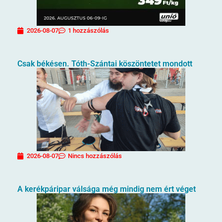
2026-08-07
1 hozzászólás
Csak békésen. Tóth-Szántai köszöntetet mondott
2026-08-07
Nincs hozzászólás
A kerékpáripar válsága még mindig nem ért véget