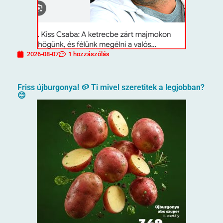
2026-08-07
1 hozzászólás
Friss újburgonya! 🥔 Ti mivel szeretitek a legjobban?
😊