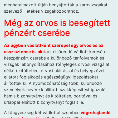
meghatalmazott útján benyújtották a záróvizsgákat
szervező illetékes vizsgaközponthoz.
Még az orvos is besegített
pénzért cserébe
Az ügyben vádlottként szerepel egy orvos és az
asszisztense is, akik
az elsőrendű vádlott kérésére
készpénzért cserébe a különböző tanfolyamok és
vizsgák lebonyolításához (tényleges orvosi vizsgálat
nélkül) kitöltetlen, orvosi aláírással és bélyegzővel
ellátott foglalkozás egészségügyi igazolásokat
állítottak ki. A nyomozóhatóság több, különböző
személyek nevére kiállított, szakképesítést igazoló
hamis bizonyítványt és kitöltetlen, borítóval és
űrlappal ellátott bizonyítványt foglalt le.
A főügyészség két vádlottal szemben
végrehajtandó