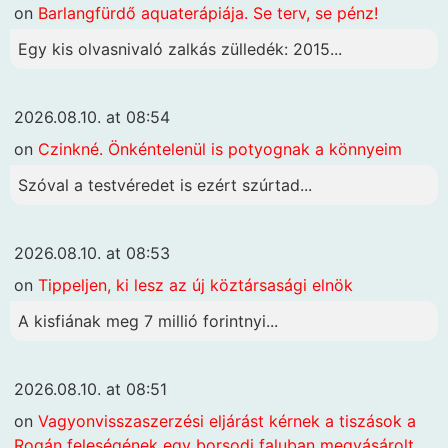
on
Barlangfürdő aquaterápiája. Se terv, se pénz!
Egy kis olvasnivaló zalkás zülledék: 2015...
2026.08.10. at 08:54
on
Czinkné. Önkéntelenül is potyognak a könnyeim
Szóval a testvéredet is ezért szúrtad...
2026.08.10. at 08:53
on
Tippeljen, ki lesz az új köztársasági elnök
A kisfiának meg 7 millió forintnyi...
2026.08.10. at 08:51
on
Vagyonvisszaszerzési eljárást kérnek a tiszások a
Rogán feleségének egy borsodi faluban megvásárolt