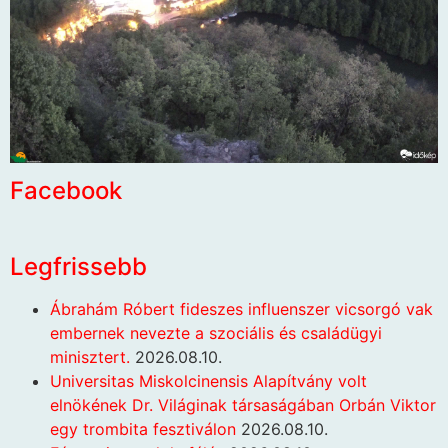
Facebook
Legfrissebb
Ábrahám Róbert fideszes influenszer vicsorgó vak
embernek nevezte a szociális és családügyi
minisztert.
2026.08.10.
Universitas Miskolcinensis Alapítvány volt
elnökének Dr. Világinak társaságában Orbán Viktor
egy trombita fesztiválon
2026.08.10.