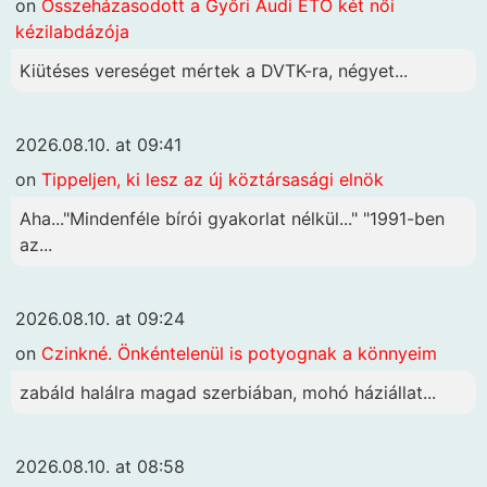
on
Összeházasodott a Győri Audi ETO két női
kézilabdázója
Kiütéses vereséget mértek a DVTK-ra, négyet...
2026.08.10. at 09:41
on
Tippeljen, ki lesz az új köztársasági elnök
Aha..."Mindenféle bírói gyakorlat nélkül..." "1991-ben
az...
2026.08.10. at 09:24
on
Czinkné. Önkéntelenül is potyognak a könnyeim
zabáld halálra magad szerbiában, mohó háziállat...
2026.08.10. at 08:58