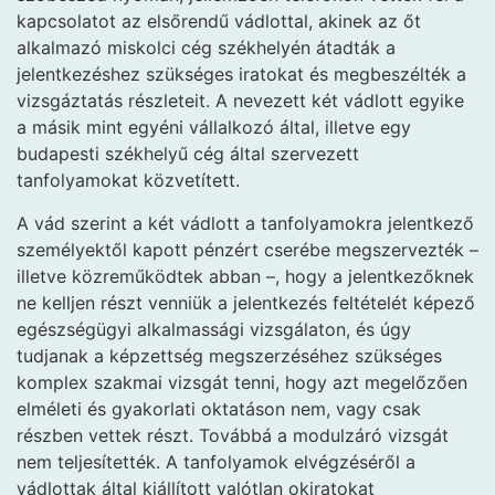
kapcsolatot az elsőrendű vádlottal, akinek az őt
alkalmazó miskolci cég székhelyén átadták a
jelentkezéshez szükséges iratokat és megbeszélték a
vizsgáztatás részleteit. A nevezett két vádlott egyike
a másik mint egyéni vállalkozó által, illetve egy
budapesti székhelyű cég által szervezett
tanfolyamokat közvetített.
A vád szerint a két vádlott a tanfolyamokra jelentkező
személyektől kapott pénzért cserébe megszervezték –
illetve közreműködtek abban –, hogy a jelentkezőknek
ne kelljen részt venniük a jelentkezés feltételét képező
egészségügyi alkalmassági vizsgálaton, és úgy
tudjanak a képzettség megszerzéséhez szükséges
komplex szakmai vizsgát tenni, hogy azt megelőzően
elméleti és gyakorlati oktatáson nem, vagy csak
részben vettek részt. Továbbá a modulzáró vizsgát
nem teljesítették. A tanfolyamok elvégzéséről a
vádlottak által kiállított valótlan okiratokat