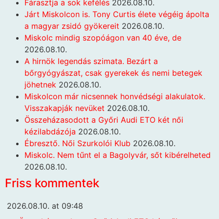
Fárasztja a sok kefélés
2026.08.10.
Járt Miskolcon is. Tony Curtis élete végéig ápolta
a magyar zsidó gyökereit
2026.08.10.
Miskolc mindig szopóágon van 40 éve, de
2026.08.10.
A hirnök legendás szimata. Bezárt a
bőrgyógyászat, csak gyerekek és nemi betegek
jöhetnek
2026.08.10.
Miskolcon már nicsennek honvédségi alakulatok.
Visszakapják nevüket
2026.08.10.
Összeházasodott a Győri Audi ETO két női
kézilabdázója
2026.08.10.
Ébresztő. Női Szurkolói Klub
2026.08.10.
Miskolc. Nem tűnt el a Bagolyvár, sőt kibérelheted
2026.08.10.
Friss kommentek
2026.08.10. at 09:48