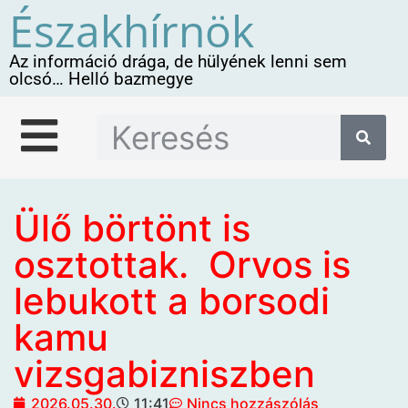
Északhírnök
Az információ drága, de hülyének lenni sem
olcsó… Helló bazmegye
Ülő börtönt is
osztottak. Orvos is
lebukott a borsodi
kamu
vizsgabizniszben
2026.05.30.
11:41
Nincs hozzászólás