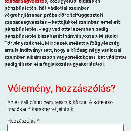
szabadságveszté
s, közügyektől eltiltás és
pénzbüntetés, hét vádlottal szemben
végrehajtásában próbaidőre felfüggesztett
szabadságvesztés – kettőjükkel szemben emellett
pénzbüntetés, – egy vádlottal szemben pedig
pénzbüntetés kiszabását indítványozta a Miskolci
Törvényszéknek. Mindezek mellett a főügyészség
arra is indítványt tett, hogy a bíróság négy vádlottal
szemben alkalmazzon vagyonelkobzást, két vádlottat
pedig tiltson el a foglalkozása gyakorlásától.
Vélemény, hozzászólás?
Az e-mail címet nem tesszük közzé.
A kötelező
mezőket
*
karakterrel jelöltük
Hozzászólás
*