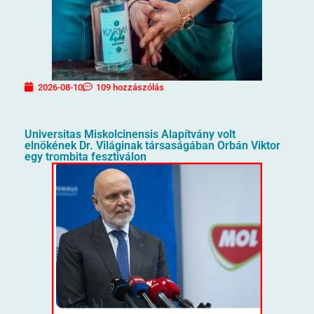
2026-08-10
109 hozzászólás
Universitas Miskolcinensis Alapítvány volt
elnökének Dr. Világinak társaságában Orbán Viktor
egy trombita fesztiválon