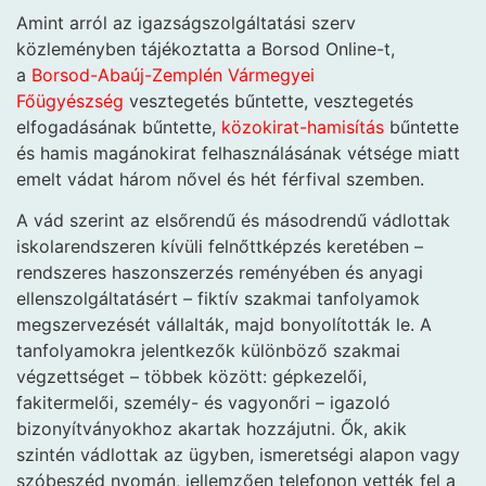
Amint arról az igazságszolgáltatási szerv
közleményben tájékoztatta a Borsod Online-t,
a
Borsod-Abaúj-Zemplén Vármegyei
Főügyészség
vesztegetés bűntette, vesztegetés
elfogadásának bűntette,
közokirat-hamisítás
bűntette
és hamis magánokirat felhasználásának vétsége miatt
emelt vádat három nővel és hét férfival szemben.
A vád szerint az elsőrendű és másodrendű vádlottak
iskolarendszeren kívüli felnőttképzés keretében –
rendszeres haszonszerzés reményében és anyagi
ellenszolgáltatásért – fiktív szakmai tanfolyamok
megszervezését vállalták, majd bonyolították le. A
tanfolyamokra jelentkezők különböző szakmai
végzettséget – többek között: gépkezelői,
fakitermelői, személy- és vagyonőri – igazoló
bizonyítványokhoz akartak hozzájutni. Ők, akik
szintén vádlottak az ügyben, ismeretségi alapon vagy
szóbeszéd nyomán, jellemzően telefonon vették fel a