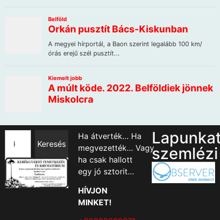
Lapunka
Ha átverték… Ha
Keresés
megvezették… Vagy
szemlézi
ha csak hallott
egy jó sztorit…
HÍVJON
MINKET!