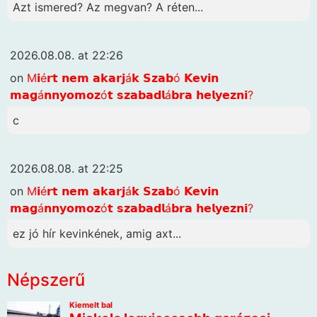
Azt ismered? Az megvan? A réten...
2026.08.08. at 22:26
on
M𝗶é𝗿𝘁 𝗻𝗲𝗺 𝗮𝗸𝗮𝗿𝗷á𝗸 𝗦𝘇𝗮𝗯ó 𝗞𝗲𝘃𝗶𝗻
𝗺𝗮𝗴á𝗻𝗻𝘆𝗼𝗺𝗼𝘇ó𝘁 𝘀𝘇𝗮𝗯𝗮𝗱𝗹á𝗯𝗿𝗮 𝗵𝗲𝗹𝘆𝗲𝘇𝗻𝗶?
c
2026.08.08. at 22:25
on
M𝗶é𝗿𝘁 𝗻𝗲𝗺 𝗮𝗸𝗮𝗿𝗷á𝗸 𝗦𝘇𝗮𝗯ó 𝗞𝗲𝘃𝗶𝗻
𝗺𝗮𝗴á𝗻𝗻𝘆𝗼𝗺𝗼𝘇ó𝘁 𝘀𝘇𝗮𝗯𝗮𝗱𝗹á𝗯𝗿𝗮 𝗵𝗲𝗹𝘆𝗲𝘇𝗻𝗶?
ez jó hír kevinkének, amig axt...
Népszerű