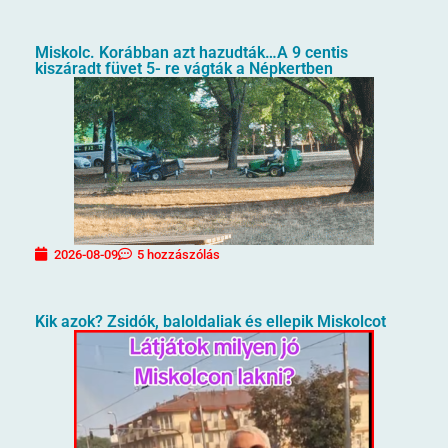
Miskolc. Korábban azt hazudták…A 9 centis
kiszáradt füvet 5- re vágták a Népkertben
2026-08-09
5 hozzászólás
Kik azok? Zsidók, baloldaliak és ellepik Miskolcot