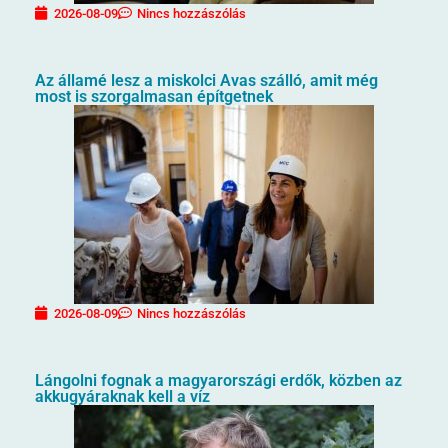
2026-08-09
Nincs hozzászólás
Az államé lesz a miskolci Avas szálló, amit még
most is szorgalmasan építgetnek
2026-08-09
Nincs hozzászólás
Lángolni fognak a magyarországi erdők, közben az
akkugyáraknak kell a víz