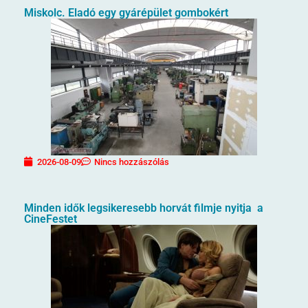
Miskolc. Eladó egy gyárépület gombokért
2026-08-09
Nincs hozzászólás
Minden idők legsikeresebb horvát filmje nyitja a
CineFestet