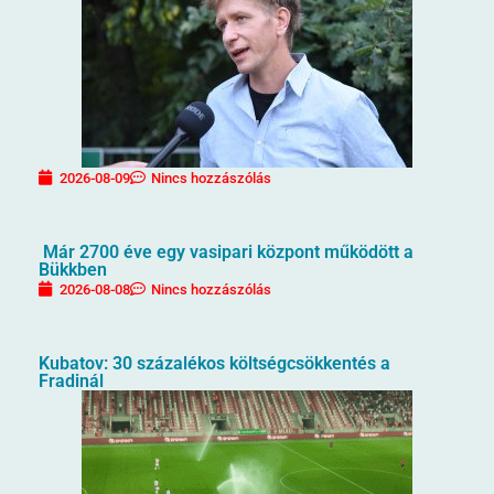
2026-08-09
Nincs hozzászólás
Már 2700 éve egy vasipari központ működött a
Bükkben
2026-08-08
Nincs hozzászólás
Kubatov: 30 százalékos költségcsökkentés a
Fradinál