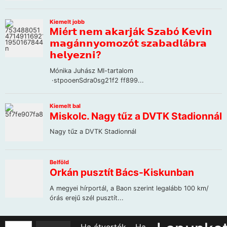
Ha átverték… Ha