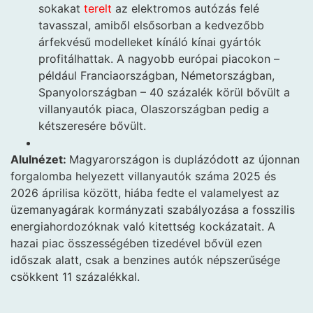
sokakat
terelt
az elektromos autózás felé
tavasszal, amiből elsősorban a kedvezőbb
árfekvésű modelleket kínáló kínai gyártók
profitálhattak. A nagyobb európai piacokon –
például Franciaországban, Németországban,
Spanyolországban – 40 százalék körül bővült a
villanyautók piaca, Olaszországban pedig a
kétszeresére bővült.
Alulnézet:
Magyarországon is duplázódott az újonnan
forgalomba helyezett villanyautók száma 2025 és
2026 áprilisa között, hiába fedte el valamelyest az
üzemanyagárak kormányzati szabályozása a fosszilis
energiahordozóknak való kitettség kockázatait. A
hazai piac összességében tizedével bővül ezen
időszak alatt, csak a benzines autók népszerűsége
csökkent 11 százalékkal.