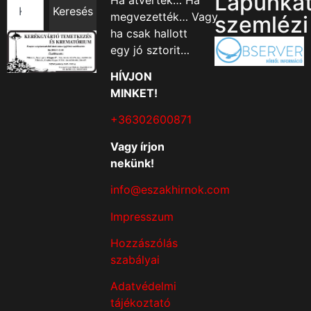
Lapunka
Keresés
megvezették… Vagy
szemlézi
ha csak hallott
egy jó sztorit…
HÍVJON
MINKET!
+36302600871
Vagy írjon
nekünk!
info@eszakhirnok.com
Impresszum
Hozzászólás
szabályai
Adatvédelmi
tájékoztató