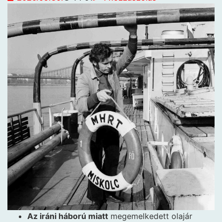
Az iráni háború miatt
megemelkedett olajár