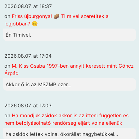
2026.08.07. at 18:37
on
Friss újburgonya! 🥔 Ti mivel szeretitek a
legjobban? 😊
Én Timivel.
2026.08.07. at 17:04
on
M. Kiss Csaba 1997-ben annyit keresett mint Göncz
Árpád
Akkor ő is az MSZMP ezer...
2026.08.07. at 17:03
on
Ha mondjuk zsídók akkor is az itteni független és
nem befolyásolható rendőrség eljárt volna ellenük
ha zsidók lettek volna, ökörállat nagybetűkkel...