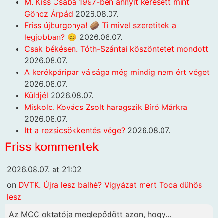
M. Kiss Csaba 1997-ben annyit keresett mint
Göncz Árpád
2026.08.07.
Friss újburgonya! 🥔 Ti mivel szeretitek a
legjobban? 😊
2026.08.07.
Csak békésen. Tóth-Szántai köszöntetet mondott
2026.08.07.
A kerékpáripar válsága még mindig nem ért véget
2026.08.07.
Küldjél
2026.08.07.
Miskolc. Kovács Zsolt haragszik Bíró Márkra
2026.08.07.
Itt a rezsicsökkentés vége?
2026.08.07.
Friss kommentek
2026.08.07. at 21:02
on
DVTK. Újra lesz balhé? Vigyázat mert Toca dühös
lesz
Az MCC oktatója meglepődött azon, hogy...