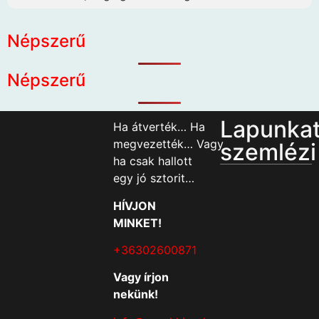
Népszerű
Népszerű
Lapunka
Ha átverték… Ha
megvezették… Vagy
szemlézi
ha csak hallott
egy jó sztorit…
HÍVJON
MINKET!
+36302600871
Vagy írjon
nekünk!