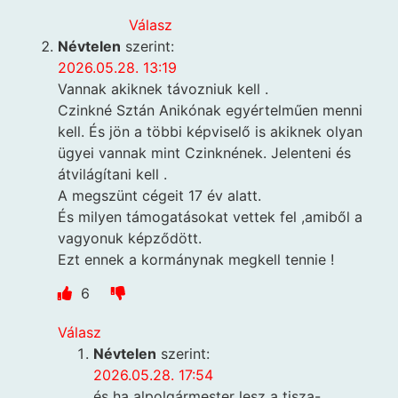
Válasz
Névtelen
szerint:
2026.05.28. 13:19
Vannak akiknek távozniuk kell .
Czinkné Sztán Anikónak egyértelműen menni
kell. És jön a többi képviselő is akiknek olyan
ügyei vannak mint Czinknének. Jelenteni és
átvilágítani kell .
A megszünt cégeit 17 év alatt.
És milyen támogatásokat vettek fel ,amiből a
vagyonuk képződött.
Ezt ennek a kormánynak megkell tennie !
6
Válasz
Névtelen
szerint:
2026.05.28. 17:54
és ha alpolgármester lesz a tisza-