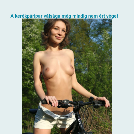
A kerékpáripar válsága még mindig nem ért véget