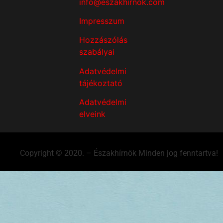
info@eszakhirnok.com
Impresszum
Hozzászólás
szabályai
Adatvédelmi
tájékoztató
Adatvédelmi
elveink
Copyright © 2020. – Északhírnök Minden jog fenntartva!