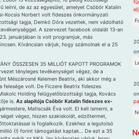
fü
leírni, de az az egyesület, amelyet Csöbör Katalin
el
ási-Kocsis Norbert volt fideszes önkormányzati
F
izottsági tagja, Demkó Dóra vezettek, nem vádolható
i tevékenységgel. A szervezet facebook oldalát 13-an
23. januárjában is volt programjuk, más
20
ncsen. Kíváncsian várjuk, hogy számolnak el a 25
o
L
TVÁNY ÖSSZESEN 35 MILLIÓT KAPOTT PROGRAMOK
zet tényleges tevékenységet végez, de a
tűnt Mészárosné Kelemen Beatrix, aki akkor még a
20
felesége volt. De Ficzere Beatrix fideszes
iskolc Holding felügyelőbizottsági tagja, Kovács
o
tője is.
Az alapítója Csöbör Katalin fideszes ex-
pa
ármestere, Matiscsák Éva volt. El kell ismerni, a
N
séget végez, hiszen szakiskolát, edzőtermet,
őttoktatással is foglalkozik. Ezekhez a legutolsó
illió (!) forint támogatást kaptak… De ezt a 35
N
adta nekik az NKA, így kíváncsian várjuk, hogy