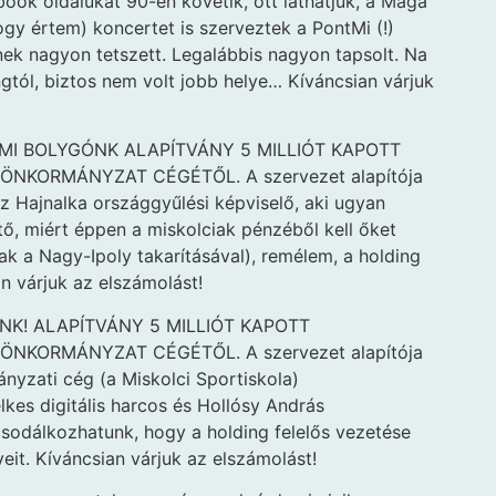
ook oldalukat 90-en követik, ott láthatjuk, a Mága
ogy értem) koncertet is szerveztek a PontMi (!)
nek nagyon tetszett. Legalábbis nagyon tapsolt. Na
tól, biztos nem volt jobb helye… Kíváncsian várjuk
MI BOLYGÓNK ALAPÍTVÁNY 5 MILLIÓT KAPOTT
NKORMÁNYZAT CÉGÉTŐL. A szervezet alapítója
sz Hajnalka országgyűlési képviselő, aki ugyan
tő, miért éppen a miskolciak pénzéből kell őket
k a Nagy-Ipoly takarításával), remélem, a holding
n várjuk az elszámolást!
K! ALAPÍTVÁNY 5 MILLIÓT KAPOTT
NKORMÁNYZAT CÉGÉTŐL. A szervezet alapítója
nyzati cég (a Miskolci Sportiskola)
lkes digitális harcos és Hollósy András
csodálkozhatunk, hogy a holding felelős vezetése
it. Kíváncsian várjuk az elszámolást!