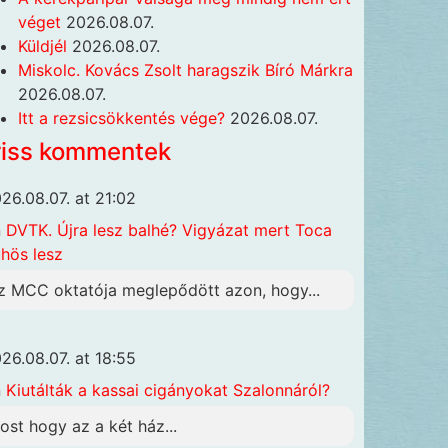
véget
2026.08.07.
Küldjél
2026.08.07.
Miskolc. Kovács Zsolt haragszik Bíró Márkra
2026.08.07.
Itt a rezsicsökkentés vége?
2026.08.07.
riss kommentek
26.08.07. at 21:02
n
DVTK. Újra lesz balhé? Vigyázat mert Toca
hös lesz
z MCC oktatója meglepődött azon, hogy...
26.08.07. at 18:55
n
Kiutálták a kassai cigányokat Szalonnáról?
ost hogy az a két ház...