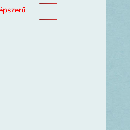
épszerű