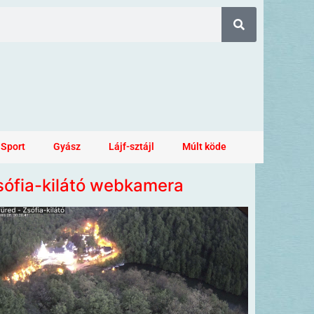
Sport
Gyász
Lájf-sztájl
Múlt köde
sófia-kilátó webkamera