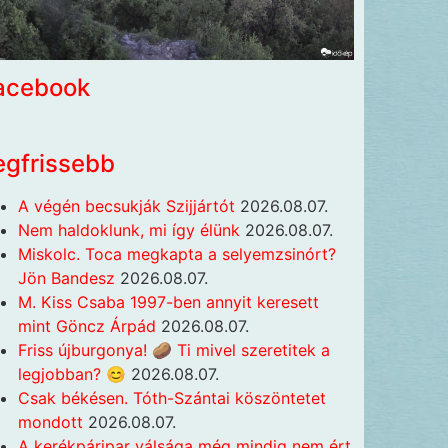
acebook
egfrissebb
A végén becsukják Szijjártót
2026.08.07.
Nem haldoklunk, mi így élünk
2026.08.07.
Miskolc. Toca megkapta a selyemzsinórt?
Jön Bandesz
2026.08.07.
M. Kiss Csaba 1997-ben annyit keresett
mint Göncz Árpád
2026.08.07.
Friss újburgonya! 🥔 Ti mivel szeretitek a
legjobban? 😊
2026.08.07.
Csak békésen. Tóth-Szántai köszöntetet
mondott
2026.08.07.
A kerékpáripar válsága még mindig nem ért