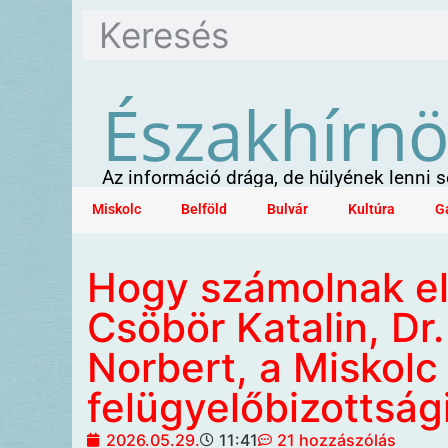
Északhírn
Az információ drága, de hülyének lenni
Miskolc
Belföld
Bulvár
Kultúra
G
Hogy számolnak el 
Csöbör Katalin, Dr
Norbert, a Miskolc 
felügyelőbizottság
2026.05.29.
11:41
21 hozzászólás