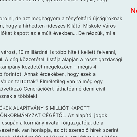
N
orolni, de azt meghagyom a tényfeltáró újságíróknak
 hogy a hírhedten fideszes Kilátó, Miskolc Város
liókat kapott az elmúlt években… De nézzük, mi a
rost, 10 milliárdnál is több hitelt kellett felvenni,
. A cég közzétételi listája alapján a rossz gazdasági
 a kampány kezdetét megelőzően – mégis 4
ó forintot. Annak érdekében, hogy ezek a
Vajon tartottak? Elméletileg van rá még egy
övetkező Generációért láthatóan érdemi civil
oznak a többiek!
ÉKEK ALAPÍTVÁNY 5 MILLIÓT KAPOTT
NKORMÁNYZAT CÉGÉTŐL. Az alapítói jogok
m csupán a kormányhivatal főigazgatója, de a
ezetnek van honlapja, az ott szereplő hírek szerint