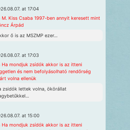
26.08.07. at 17:04
n
M. Kiss Csaba 1997-ben annyit keresett mint
öncz Árpád
kkor ő is az MSZMP ezer...
26.08.07. at 17:03
n
Ha mondjuk zsídók akkor is az itteni
ggetlen és nem befolyásolható rendőrség
járt volna ellenük
a zsidók lettek volna, ökörállat
agybetűkkel...
26.08.07. at 15:00
n
Ha mondjuk zsídók akkor is az itteni