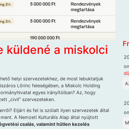
F
e küldené a miskolci
20
o
dü
hető helyi szervezetekhez, de most lebuktatjuk
A
Mészáros Lőrinc feleségében, a Miskolc Holding
 kormányhivatal egyes irányítóiban? Az, hogy
ett „civil” szervezeteken.
20
ől? Eljárt és fel is szólalt ilyen szervezetek által
o
ent. A Nemzeti Kulturális Alap által nyújtott
M
égvetési csalás, valamint hűtlen kezelés