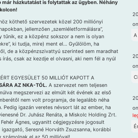
már házkutatást is folytattak az ügyben. Néhány
kolcon!
20
höz köthető szervezetek közel 200 milliónyi
o
apokban, jellemzően „szemléletformálásra”,
A
y tűnik, ez a közpénz sokszor a nem is olyan
ekre”, ki tudja, mire) ment el… Gyűlölöm, ha
ekről, de a közpénzszivattyú szerinted sem maradhat
20
 írás, csak az kezdje el olvasni, aki nem fél a nyúl
o
C
ÉRT EGYESÜLET 50 MILLIÓT KAPOTT A
SÁRA AZ NKA-TÓL.
A szervezet nem teljesen
múlva megszervezi az elmúlt két évének az első
20
mberétől nem volt programja, de legalább néha
 Pedig igazán veretes névsort lát az ember, ha
o
Dienesné Dr. Juhász Renáta, a Miskolc Holding Zrt.
le
 Fehér Ágnes, ugyanitt cégjegyzésre jogosult
É
i igazgató, Seresné Horváth Zsuzsanna, korábbi
 számolnak el az 50 millióval!