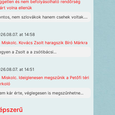
ggetlen és nem befolyásolható rendőrség
járt volna ellenük
ontos, nem szlovákok hanem csehek voltak....
26.08.07. at 14:58
n
Miskolc. Kovács Zsolt haragszik Bíró Márkra
egyen a Zsolt a a zsótibácsi...
26.08.07. at 14:51
n
Miskolc. Ideiglenesen megszűnik a Petőfi téri
rkoló
em kár érte, véglegesen is megszűnhetne...
épszerű