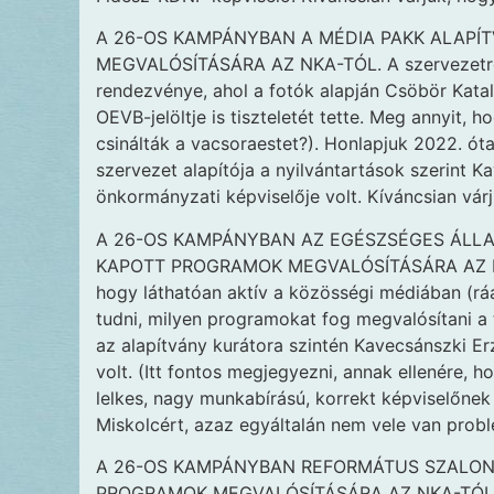
A 26-OS KAMPÁNYBAN A MÉDIA PAKK ALAPÍ
MEGVALÓSÍTÁSÁRA AZ NKA-TÓL. A szervezetről 
rendezvénye, ahol a fotók alapján Csöbör Katali
OEVB-jelöltje is tiszteletét tette. Meg annyit, 
csinálták a vacsoraestet?). Honlapjuk 2022. óta
szervezet alapítója a nyilvántartások szerint K
önkormányzati képviselője volt. Kíváncsian várj
A 26-OS KAMPÁNYBAN AZ EGÉSZSÉGES ÁLLA
KAPOTT PROGRAMOK MEGVALÓSÍTÁSÁRA AZ NKA-
hogy láthatóan aktív a közösségi médiában (rá
tudni, milyen programokat fog megvalósítani a 
az alapítvány kurátora szintén Kavecsánszki Er
volt. (Itt fontos megjegyezni, annak ellenére, h
lelkes, nagy munkabírású, korrekt képviselőnek
Miskolcért, azaz egyáltalán nem vele van prob
A 26-OS KAMPÁNYBAN REFORMÁTUS SZALON 
PROGRAMOK MEGVALÓSÍTÁSÁRA AZ NKA-TÓL. Eb