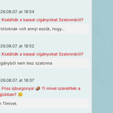
26.08.07. at 18:54
n
Kiutálták a kassai cigányokat Szalonnáról?
 tótoknak volt annyi eszük, hogy...
26.08.07. at 18:52
n
Kiutálták a kassai cigányokat Szalonnáról?
igányból nem lesz szalonna
26.08.07. at 18:37
n
Friss újburgonya! 🥔 Ti mivel szeretitek a
gjobban? 😊
n Timivel.