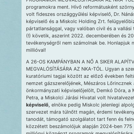
programokra ment. Hívő reformátusként szörnyű 
volt fideszes országgyűlési képviselő, Dr. Nán
képviselő és a Miskolc Holding Zrt. felügyelőb
pártatlansággal, vagy valóban civil és a vallás
(!) követik, aszerint 2022. decemberében és 20
tevékenységről nem számolnak be. Honlapjuk ni
millióval!
A 26-OS KAMPÁNYBAN A NŐ A SIKER ALAPÍ
MEGVALÓSÍTÁSÁRA AZ NKA-TÓL. Ugyan a szerve
kuratóriumi tagjai között az előző években fel
nemzet gázszerelőjének, Mészáros Lőrincznek a 
önkormányzati képviselőjelölt, Demkó Dóra, a M
Petra, a Miskolci Járási Hivatal volt hivatalveze
képviselő,
elnöke pedig Miskolc jelenlegi alpolg
szervezet mára túlnőtt magán, érdemi tevékeny
tanodát, támogató szolgálatot tart fenn és feln
közzétett beszámolójuk alapján 2024-ben 775 m
milliónyi közpénzt programok megvalósítására 