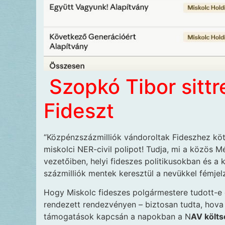
Szopkó Tibor sittr
Fideszt
“Közpénzszázmilliók vándoroltak Fideszhez köt
miskolci NER-civil polipot! Tudja, mi a közös 
vezetőiben, helyi fideszes politikusokban és a
százmilliók mentek keresztül a nevükkel fémjelz
Hogy Miskolc fideszes polgármestere tudott-e err
rendezett rendezvényen – biztosan tudta, hova m
támogatások kapcsán a napokban a N
AV költs