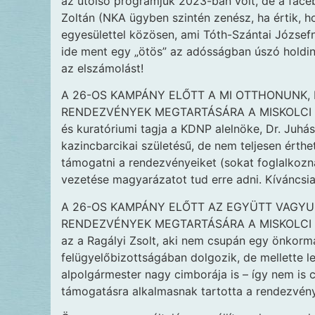
az utolsó programjuk 2023-ban volt, de a faceb
Zoltán (NKA ügyben szintén zenész, ha értik, h
egyesülettel közösen, ami Tóth-Szántai József
ide ment egy „ötös” az adósságban úszó holding
az elszámolást!
A 26-OS KAMPÁNY ELŐTT A MI OTTHONUNK, 
RENDEZVÉNYEK MEGTARTÁSÁRA A MISKOLCI Ö
és kuratóriumi tagja a KDNP alelnöke, Dr. Juhá
kazincbarcikai születésű, de nem teljesen érthe
támogatni a rendezvényeiket (sokat foglalkozna
vezetése magyarázatot tud erre adni. Kíváncsia
A 26-OS KAMPÁNY ELŐTT AZ EGYÜTT VAGYUN
RENDEZVÉNYEK MEGTARTÁSÁRA A MISKOLCI Ö
az a Ragályi Zsolt, aki nem csupán egy önkormá
felügyelőbizottságában dolgozik, de mellette le
alpolgármester nagy cimborája is – így nem is 
támogatásra alkalmasnak tartotta a rendezvénye