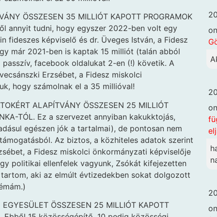
20
TVÁNY ÖSSZESEN 35 MILLIÓT KAPOTT PROGRAMOK
annyit tudni, hogy egyszer 2022-ben volt egy
o
n fideszes képviselő és dr. Üveges István, a Fidesz
G
hogy már 2021-ben is kaptak 15 milliót (talán abból
A
 passzív, facebook oldalukat 2-en (!) követik. A
avecsánszki Erzsébet, a Fidesz miskolci
uk, hogy számolnak el a 35 millióval!
20
TOKÉRT ALAPÍTVÁNY ÖSSZESEN 25 MILLIÓT
o
TÓL. Ez a szervezet annyiban kakukktojás,
fü
adásul egészen jók a tartalmai), de pontosan nem
el
támogatásból. Az biztos, a közhiteles adatok szerint
h
zsébet, a Fidesz miskolci önkormányzati képviselője
n
ogy politikai ellenfelek vagyunk, Zsókát kifejezetten
 tartom, aki az elmúlt évtizedekben sokat dolgozott
lémám.)
20
EGYESÜLET ÖSSZESEN 25 MILLIÓT KAPOTT
o
ből 15 közösségépítő, 10 pedig közösségi