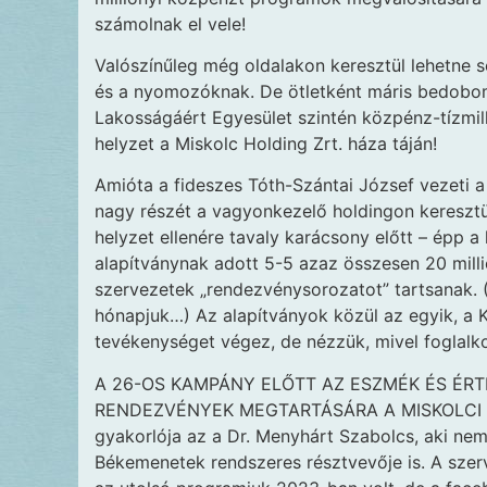
számolnak el vele!
Valószínűleg még oldalakon keresztül lehetne s
és a nyomozóknak. De ötletként máris bedobom,
Lakosságáért Egyesület szintén közpénz-tízmil
helyzet a Miskolc Holding Zrt. háza táján!
Amióta a fideszes Tóth-Szántai József vezeti a vá
nagy részét a vagyonkezelő holdingon keresztül
helyzet ellenére tavaly karácsony előtt – épp
alapítványnak adott 5-5 azaz összesen 20 milli
szervezetek „rendezvénysorozatot” tartsanak. (
hónapjuk…) Az alapítványok közül az egyik, a K
tevékenységet végez, de nézzük, mivel foglalk
A 26-OS KAMPÁNY ELŐTT AZ ESZMÉK ÉS ÉRT
RENDEZVÉNYEK MEGTARTÁSÁRA A MISKOLCI Ö
gyakorlója az a Dr. Menyhárt Szabolcs, aki ne
Békemenetek rendszeres résztvevője is. A szerv