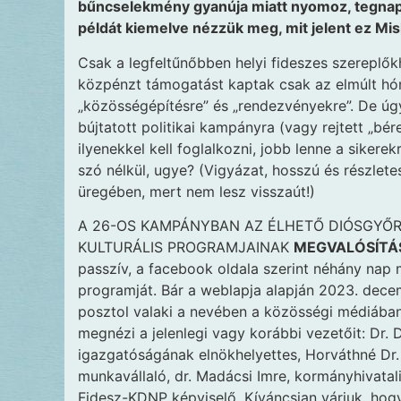
bűncselekmény gyanúja miatt nyomoz, tegnap 
példát kiemelve nézzük meg, mit jelent ez Mis
Csak a legfeltűnőbben helyi fideszes szereplők
közpénzt támogatást kaptak csak az elmúlt hón
„közösségépítésre” és „rendezvényekre”. De úg
bújtatott politikai kampányra (vagy rejtett „bér
ilyenekkel kell foglalkozni, jobb lenne a siker
szó nélkül, ugye? (Vigyázat, hosszú és részletes
üregében, mert nem lesz visszaút!)
A 26-OS KAMPÁNYBAN AZ ÉLHETŐ DIÓSGYŐR
KULTURÁLIS PROGRAMJAINAK
MEGVALÓSÍTÁ
passzív, a facebook oldala szerint néhány nap 
programját. Bár a weblapja alapján 2023. dece
posztol valaki a nevében a közösségi médiában.
megnézi a jelenlegi vagy korábbi vezetőit: Dr. 
igazgatóságának elnökhelyettes, Horváthné Dr.
munkavállaló, dr. Madácsi Imre, kormányhivatal
Fidesz-KDNP képviselő. Kíváncsian várjuk, hogy