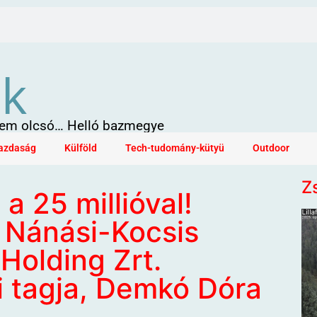
ök
 sem olcsó… Helló bazmegye
azdaság
Külföld
Tech-tudomány-kütyü
Outdoor
Z
a 25 millióval!
. Nánási-Kocsis
Holding Zrt.
i tagja, Demkó Dóra