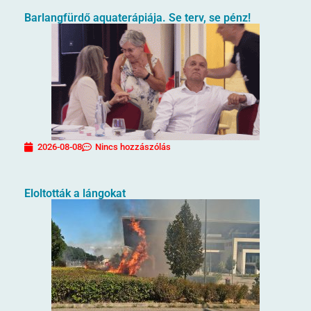
Barlangfürdő aquaterápiája. Se terv, se pénz!
2026-08-08
Nincs hozzászólás
Eloltották a lángokat