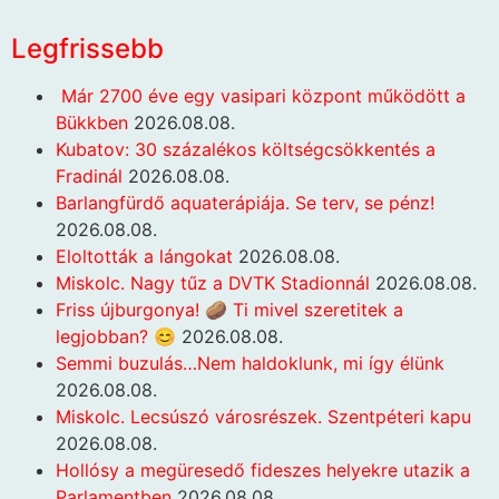
Legfrissebb
Már 2700 éve egy vasipari központ működött a
Bükkben
2026.08.08.
Kubatov: 30 százalékos költségcsökkentés a
Fradinál
2026.08.08.
Barlangfürdő aquaterápiája. Se terv, se pénz!
2026.08.08.
Eloltották a lángokat
2026.08.08.
Miskolc. Nagy tűz a DVTK Stadionnál
2026.08.08.
Friss újburgonya! 🥔 Ti mivel szeretitek a
legjobban? 😊
2026.08.08.
Semmi buzulás…Nem haldoklunk, mi így élünk
2026.08.08.
Miskolc. Lecsúszó városrészek. Szentpéteri kapu
2026.08.08.
Hollósy a megüresedő fideszes helyekre utazik a
Parlamentben
2026.08.08.