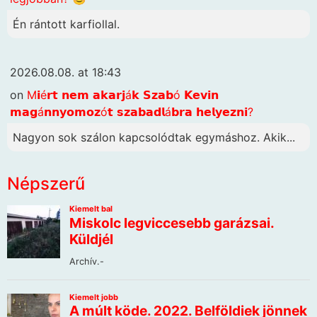
Én rántott karfiollal.
2026.08.08. at 18:43
on
M𝗶é𝗿𝘁 𝗻𝗲𝗺 𝗮𝗸𝗮𝗿𝗷á𝗸 𝗦𝘇𝗮𝗯ó 𝗞𝗲𝘃𝗶𝗻
𝗺𝗮𝗴á𝗻𝗻𝘆𝗼𝗺𝗼𝘇ó𝘁 𝘀𝘇𝗮𝗯𝗮𝗱𝗹á𝗯𝗿𝗮 𝗵𝗲𝗹𝘆𝗲𝘇𝗻𝗶?
Nagyon sok szálon kapcsolódtak egymáshoz. Akik...
Népszerű