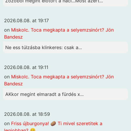
Zozóból megint előtört a náci...Most azért...
2026.08.08. at 19:17
on
Miskolc. Toca megkapta a selyemzsinórt? Jön
Bandesz
Ne ess túlzásba klinkeres: csak a...
2026.08.08. at 19:11
on
Miskolc. Toca megkapta a selyemzsinórt? Jön
Bandesz
AKkor megint elmaradt a fürdés x...
2026.08.08. at 18:59
on
Friss újburgonya! 🥔 Ti mivel szeretitek a
legjobban? 😊