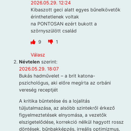
2026.05.29. 12:24
Kibaszott geci alatt egyes bűnelkövetők
érinthetetlenek voltak
na PONTOSAN ezért bukott a
szörnyszülött család
9
1
Válasz
Névtelen
szerint:
2026.05.29. 18:07
Bukás hadművelet – a brit katona-
pszichológus, aki előre megírta az orbáni
vereség receptjét
A kritika büntetése és a lojalitás
túljutalmazása, az alsóbb szintekről érkező
figyelmeztetések elnyomása, a vezetők
elszigetelődése, korrekció nélkül hagyott rossz
döntések, bűnbakképzés, irreális optimizmus,