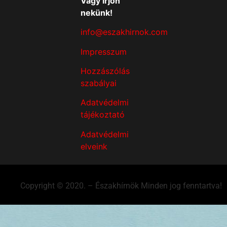
Vagy írjon
nekünk!
info@eszakhirnok.com
Impresszum
Hozzászólás
szabályai
Adatvédelmi
tájékoztató
Adatvédelmi
elveink
Copyright © 2020. – Északhírnök Minden jog fenntartva!