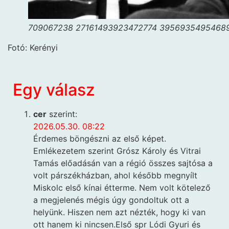
709067238 27161493923472774 3956935495468
Fotó: Kerényi
Egy válasz
cer
szerint:
2026.05.30. 08:22
Érdemes böngészni az első képet.
Emlékezetem szerint Grósz Károly és Vitrai
Tamás előadásán van a régió összes sajtósa a
volt párszékházban, ahol később megnyílt
Miskolc első kínai étterme. Nem volt kötelező
a megjelenés mégis úgy gondoltuk ott a
helyünk. Hiszen nem azt nézték, hogy ki van
ott hanem ki nincsen.Első spr Lódi Gyuri és