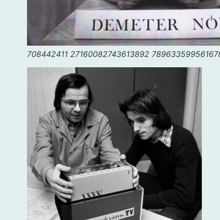
708442411 27160082743613892 789633599561678