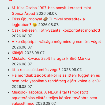
M. Kiss Csaba 1997-ben annyit keresett mint
Göncz Árpád
2026.08.07.
Friss újburgonya! 🥔 Ti mivel szeretitek a
legjobban? 😊
2026.08.07.
Csak békésen. Tóth-Szántai köszöntetet mondott
2026.08.07.
A kerékpáripar válsága még mindig nem ért véget
2026.08.07.
Küldjél
2026.08.07.
Miskolc. Kovács Zsolt haragszik Bíró Márkra
2026.08.07.
Itt a rezsicsökkentés vége?
2026.08.07.
Ha mondjuk zsídók akkor is az itteni független és
nem befolyásolható rendőrség eljárt volna ellenük
2026.08.07.
Miskolc- Tapolca. A NEAK által támogatott
aquaterápiás ellátás teljes körűen továbbra sem
valósult meg
2026.08.07.