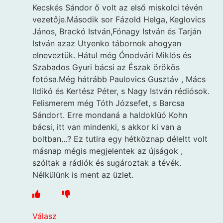
Kecskés Sándor ő volt az első miskolci tévén
vezetője.Második sor Fázold Helga, Keglovics
János, Brackó István,Fónagy István és Tarján
István azaz Utyenko tábornok ahogyan
elneveztük. Hátul még Ónodvári Miklós és
Szabados Gyuri bácsi az Észak örökös
fotósa.Még hátrább Paulovics Gusztáv , Mács
Ildikó és Kertész Péter, s Nagy István rédiósok.
Felismerem még Tóth Józsefet, s Barcsa
Sándort. Erre mondaná a haldoklüó Kohn
bácsi, itt van mindenki, s akkor ki van a
boltban…? Ez tutira egy hétköznap déleltt volt
másnap mégis megjelentek az újságok ,
szóltak a rádiók és sugároztak a tévék.
Nélkülünk is ment az üzlet.
Válasz