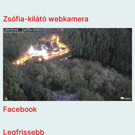
Zsófia-kilátó webkamera
Facebook
Legfrissebb