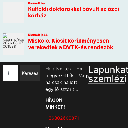
Lapunka
Ha átverték… Ha
Keresés
megvezették… Vagy
szemlézi
ha csak hallott
egy jó sztorit…
HÍVJON
MINKET!
+36302600871