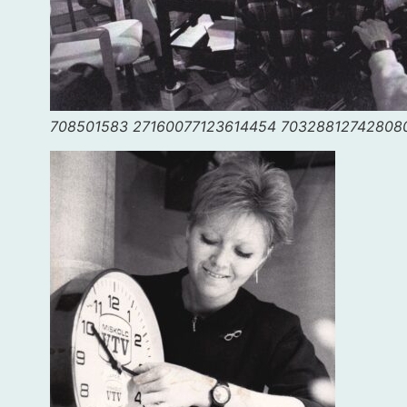
708501583 27160077123614454 70328812742808