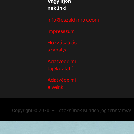
Vagy írjon
nekünk!
info@eszakhirnok.com
Impresszum
Hozzászólás
szabályai
Adatvédelmi
tájékoztató
Adatvédelmi
elveink
Copyright © 2020. – Északhírnök Minden jog fenntartva!