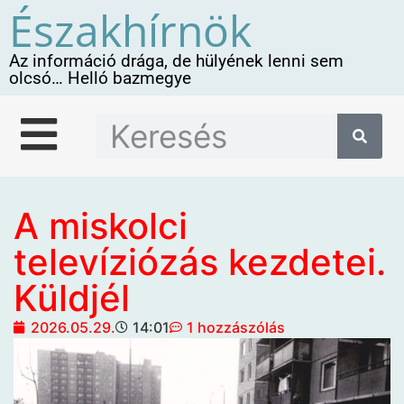
Északhírnök
Az információ drága, de hülyének lenni sem
olcsó… Helló bazmegye
A miskolci
televíziózás kezdetei.
Küldjél
2026.05.29.
14:01
1 hozzászólás