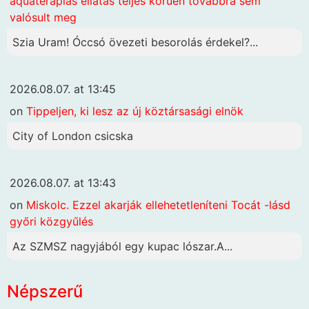
aquaterápiás ellátás teljes körűen továbbra sem
valósult meg
Szia Uram! Óccsó övezeti besorolás érdekel?...
2026.08.07. at 13:45
on
Tippeljen, ki lesz az új köztársasági elnök
City of London csicska
2026.08.07. at 13:43
on
Miskolc. Ezzel akarják ellehetetleníteni Tocát -lásd
győri közgyűlés
Az SZMSZ nagyjából egy kupac lószar.A...
Népszerű