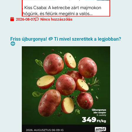
2026-08-07
Nincs hozzászólás
Friss újburgonya! 🥔 Ti mivel szeretitek a legjobban?
😊