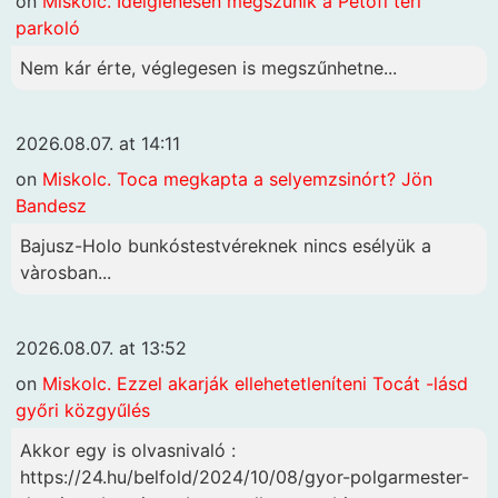
on
Miskolc. Ideiglenesen megszűnik a Petőfi téri
parkoló
Nem kár érte, véglegesen is megszűnhetne...
2026.08.07. at 14:11
on
Miskolc. Toca megkapta a selyemzsinórt? Jön
Bandesz
Bajusz-Holo bunkóstestvéreknek nincs esélyük a
vàrosban...
2026.08.07. at 13:52
on
Miskolc. Ezzel akarják ellehetetleníteni Tocát -lásd
győri közgyűlés
Akkor egy is olvasnivaló :
https://24.hu/belfold/2024/10/08/gyor-polgarmester-