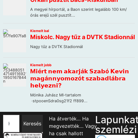
Lapunka
Ha átverték… Ha
Keresés
megvezették… Vagy
szemlézi
ha csak hallott