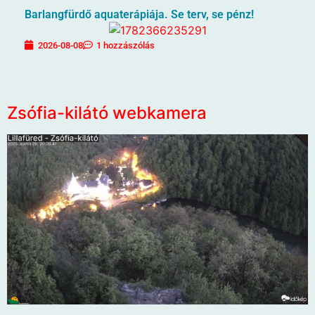
Barlangfürdő aquaterápiája. Se terv, se pénz!
2026-08-08
1 hozzászólás
Zsófia-kilátó webkamera