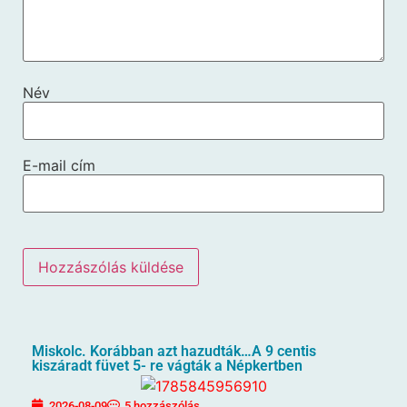
Név
E-mail cím
Miskolc. Korábban azt hazudták…A 9 centis
kiszáradt füvet 5- re vágták a Népkertben
2026-08-09
5 hozzászólás