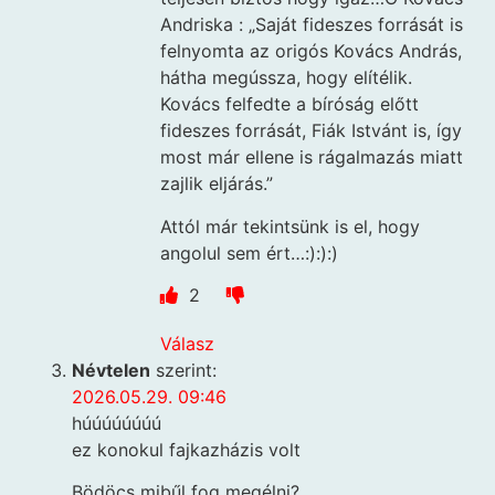
Andriska : „Saját fideszes forrását is
felnyomta az origós Kovács András,
hátha megússza, hogy elítélik.
Kovács felfedte a bíróság előtt
fideszes forrását, Fiák Istvánt is, így
most már ellene is rágalmazás miatt
zajlik eljárás.”
Attól már tekintsünk is el, hogy
angolul sem ért…:):):)
2
Válasz
Névtelen
szerint:
2026.05.29. 09:46
húúúúúúúú
ez konokul fajkazházis volt
Bödöcs mibűl fog megélni?