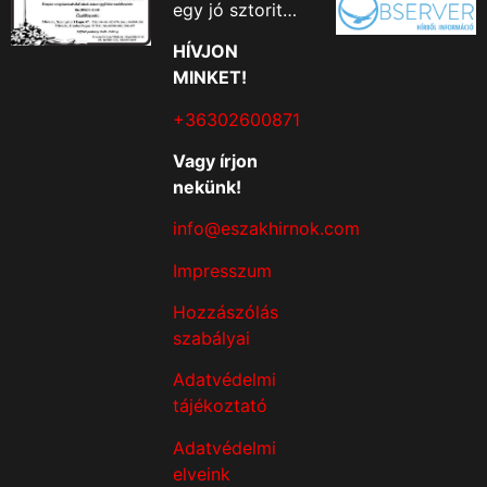
egy jó sztorit…
HÍVJON
MINKET!
+36302600871
Vagy írjon
nekünk!
info@eszakhirnok.com
Impresszum
Hozzászólás
szabályai
Adatvédelmi
tájékoztató
Adatvédelmi
elveink