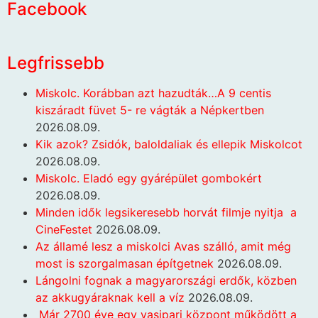
Facebook
Legfrissebb
Miskolc. Korábban azt hazudták…A 9 centis
kiszáradt füvet 5- re vágták a Népkertben
2026.08.09.
Kik azok? Zsidók, baloldaliak és ellepik Miskolcot
2026.08.09.
Miskolc. Eladó egy gyárépület gombokért
2026.08.09.
Minden idők legsikeresebb horvát filmje nyitja a
CineFestet
2026.08.09.
Az államé lesz a miskolci Avas szálló, amit még
most is szorgalmasan építgetnek
2026.08.09.
Lángolni fognak a magyarországi erdők, közben
az akkugyáraknak kell a víz
2026.08.09.
Már 2700 éve egy vasipari központ működött a