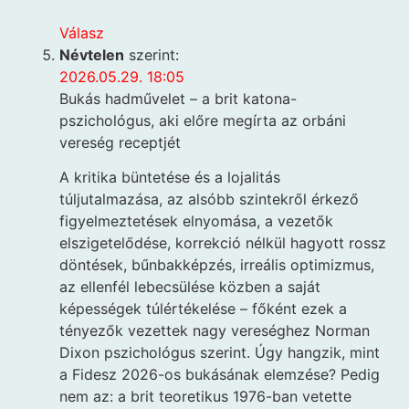
Válasz
Névtelen
szerint:
2026.05.29. 18:05
Bukás hadművelet – a brit katona-
pszichológus, aki előre megírta az orbáni
vereség receptjét
A kritika büntetése és a lojalitás
túljutalmazása, az alsóbb szintekről érkező
figyelmeztetések elnyomása, a vezetők
elszigetelődése, korrekció nélkül hagyott rossz
döntések, bűnbakképzés, irreális optimizmus,
az ellenfél lebecsülése közben a saját
képességek túlértékelése – főként ezek a
tényezők vezettek nagy vereséghez Norman
Dixon pszichológus szerint. Úgy hangzik, mint
a Fidesz 2026-os bukásának elemzése? Pedig
nem az: a brit teoretikus 1976-ban vetette