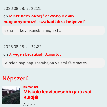
2026.08.08. at 22:25
on
M𝗶é𝗿𝘁 𝗻𝗲𝗺 𝗮𝗸𝗮𝗿𝗷á𝗸 𝗦𝘇𝗮𝗯ó 𝗞𝗲𝘃𝗶𝗻
𝗺𝗮𝗴á𝗻𝗻𝘆𝗼𝗺𝗼𝘇ó𝘁 𝘀𝘇𝗮𝗯𝗮𝗱𝗹á𝗯𝗿𝗮 𝗵𝗲𝗹𝘆𝗲𝘇𝗻𝗶?
ez jó hír kevinkének, amig axt...
2026.08.08. at 22:22
on
A végén becsukják Szijjártót
Minden nap nap szembejön valami félelmetes...
Népszerű