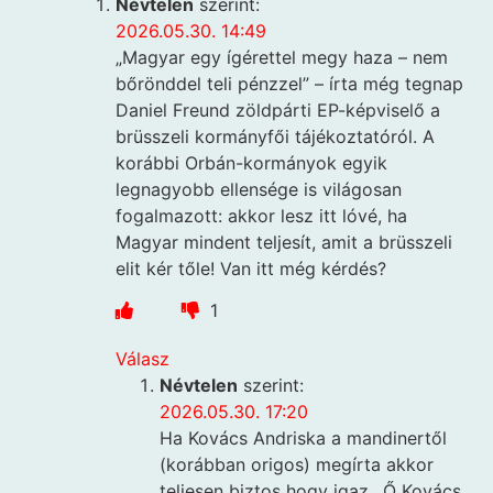
Névtelen
szerint:
2026.05.30. 14:49
„Magyar egy ígérettel megy haza – nem
bőrönddel teli pénzzel” – írta még tegnap
Daniel Freund zöldpárti EP-képviselő a
brüsszeli kormányfői tájékoztatóról. A
korábbi Orbán-kormányok egyik
legnagyobb ellensége is világosan
fogalmazott: akkor lesz itt lóvé, ha
Magyar mindent teljesít, amit a brüsszeli
elit kér tőle! Van itt még kérdés?
1
Válasz
Névtelen
szerint:
2026.05.30. 17:20
Ha Kovács Andriska a mandinertől
(korábban origos) megírta akkor
teljesen biztos hogy igaz…Ő Kovács