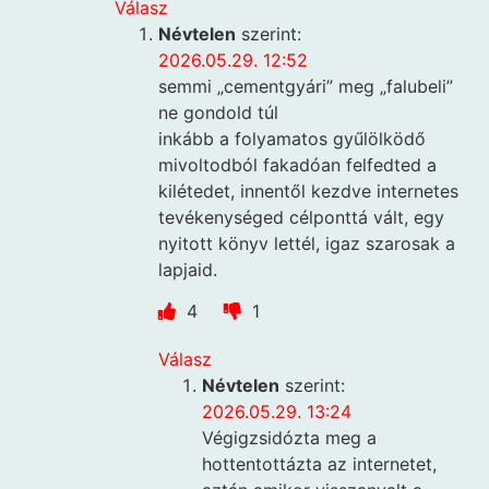
Válasz
Névtelen
szerint:
2026.05.29. 12:52
semmi „cementgyári” meg „falubeli”
ne gondold túl
inkább a folyamatos gyűlölködő
mivoltodból fakadóan felfedted a
kilétedet, innentől kezdve internetes
tevékenységed célponttá vált, egy
nyitott könyv lettél, igaz szarosak a
lapjaid.
4
1
Válasz
Névtelen
szerint:
2026.05.29. 13:24
Végigzsidózta meg a
hottentottázta az internetet,