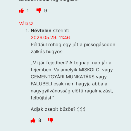
1
9
Válasz
Névtelen
szerint:
2026.05.29. 11:46
Például röhög egy jót a picsogásodon
zalkás hugyos:
„Mi jár fejedben? A tegnapi nap jár a
fejemben. Valamelyik MISKOLCI vagy
CEMENTGYÁRI MUNKATÁRS vagy
FALUBELI csak nem hagyja abba a
nagygyilvánosság elötti rágalmazást,
felbújtást.”
Adjak zsepit bűzös? :):):)
8