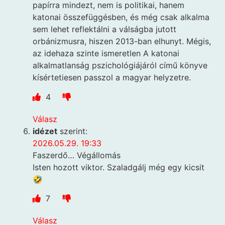
papírra mindezt, nem is politikai, hanem
katonai összefüggésben, és még csak alkalma
sem lehet reflektálni a válságba jutott
orbánizmusra, hiszen 2013-ban elhunyt. Mégis,
az idehaza szinte ismeretlen A katonai
alkalmatlanság pszichológiájáról című könyve
kísértetiesen passzol a magyar helyzetre.
4
Válasz
idézet
szerint:
2026.05.29. 19:33
Faszerdő… Végállomás
Isten hozott viktor. Szaladgálj még egy kicsit
🤣
7
Válasz