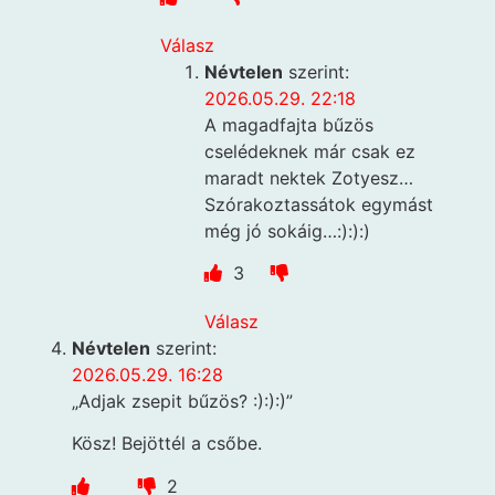
Válasz
Névtelen
szerint:
2026.05.29. 22:18
A magadfajta bűzös
cselédeknek már csak ez
maradt nektek Zotyesz…
Szórakoztassátok egymást
még jó sokáig…:):):)
3
Válasz
Névtelen
szerint:
2026.05.29. 16:28
„Adjak zsepit bűzös? :):):)”
Kösz! Bejöttél a csőbe.
2