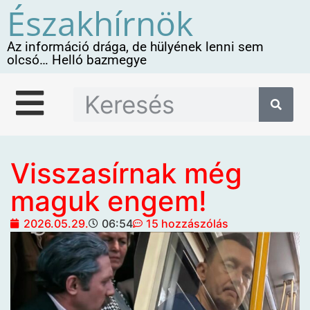
Északhírnök
Az információ drága, de hülyének lenni sem
olcsó… Helló bazmegye
Visszasírnak még
maguk engem!
2026.05.29.
06:54
15 hozzászólás