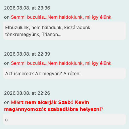
2026.08.08. at 23:36
on
Semmi buzulás…Nem haldoklunk, mi így élünk
Elbuzulunk, nem haladunk, kiszáradunk,
tönkremegyünk, Trianon...
2026.08.08. at 22:39
on
Semmi buzulás…Nem haldoklunk, mi így élünk
Azt ismered? Az megvan? A réten...
2026.08.08. at 22:26
on
M𝗶é𝗿𝘁 𝗻𝗲𝗺 𝗮𝗸𝗮𝗿𝗷á𝗸 𝗦𝘇𝗮𝗯ó 𝗞𝗲𝘃𝗶𝗻
𝗺𝗮𝗴á𝗻𝗻𝘆𝗼𝗺𝗼𝘇ó𝘁 𝘀𝘇𝗮𝗯𝗮𝗱𝗹á𝗯𝗿𝗮 𝗵𝗲𝗹𝘆𝗲𝘇𝗻𝗶?
c