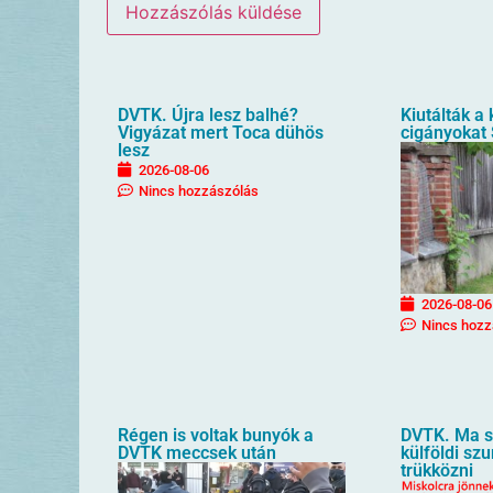
DVTK. Újra lesz balhé?
Kiutálták a
Vigyázat mert Toca dühös
cigányokat
lesz
2026-08-06
Nincs hozzászólás
2026-08-06
Nincs hozz
Régen is voltak bunyók a
DVTK. Ma sz
DVTK meccsek után
külföldi sz
trükközni