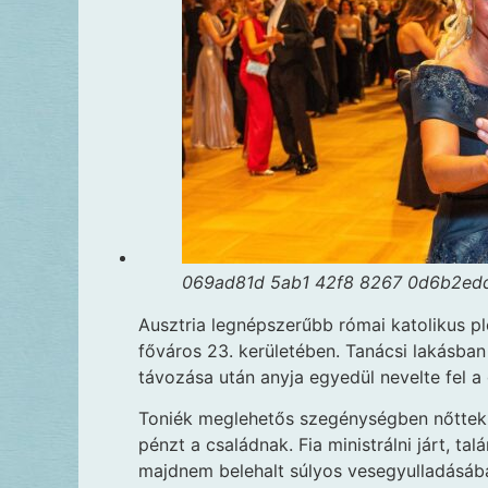
069ad81d 5ab1 42f8 8267 0d6b2ed
Ausztria legnépszerűbb római katolikus p
főváros 23. kerületében. Tanácsi lakásban
távozása után anyja egyedül nevelte fel a
Toniék meglehetős szegénységben nőttek 
pénzt a családnak. Fia ministrálni járt, t
majdnem belehalt súlyos vesegyulladásába,