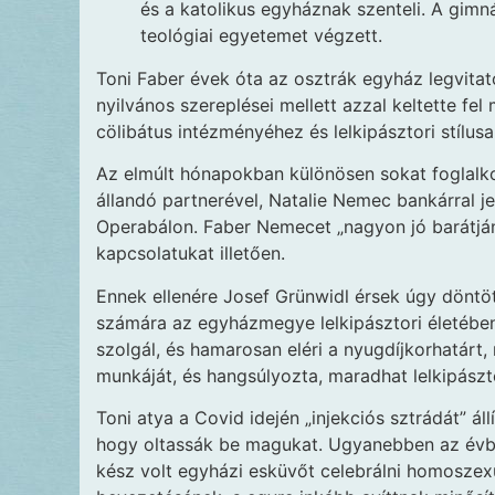
és a katolikus egyháznak szenteli. A gim
teológiai egyetemet végzett.
Toni Faber évek óta az osztrák egyház legvita
nyilvános szereplései mellett azzal keltette fel
cölibátus intézményéhez és lelkipásztori stílusa
Az elmúlt hónapokban különösen sokat foglalko
állandó partnerével, Natalie Nemec bankárral je
Operabálon. Faber Nemecet „nagyon jó barátján
kapcsolatukat illetően.
Ennek ellenére Josef Grünwidl érsek úgy döntöt
számára az egyházmegye lelkipásztori életében
szolgál, és hamarosan eléri a nyugdíjkorhatárt
munkáját, és hangsúlyozta, maradhat lelkipász
Toni atya a Covid idején „injekciós sztrádát” ál
hogy oltassák be magukat. Ugyanebben az évben
kész volt egyházi esküvőt celebrálni homoszexu