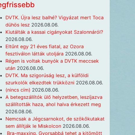
egfrissebb
DVTK. Újra lesz balhé? Vigyázat mert Toca
dühös lesz
2026.08.06.
Kiutálták a kassai cigányokat Szalonnáról?
2026.08.06.
Eltűnt egy 21 éves fiatal, az Ozora
fesztiválon látták utoljára
2026.08.06.
Régen is voltak bunyók a DVTK meccsek
után
2026.08.06.
DVTK. Ma szigorúság lesz, a külföldi
szurkolók elkezdtek trükközni
2026.08.06.
(nincs cím)
2026.08.06.
A betegszállítók ülő helyzetben, leszíjazva
szállították haza, ahol halva érkezett meg
2026.08.06.
Nemcsak a Jégcsarnokot, de szökőkutakat
sem állítják le Miskolcon
2026.08.06.
Bra-maxxing. Gyorsabbá tehet a kitömött