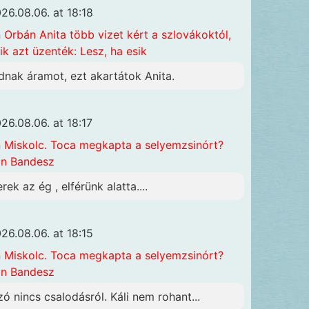
26.08.06. at 18:18
n
Orbán Anita több vizet kért a szlovákoktól,
ik azt üzenték: Lesz, ha esik
dnak áramot, ezt akartátok Anita.
26.08.06. at 18:17
n
Miskolc. Toca megkapta a selyemzsinórt?
n Bandesz
rek az ég , elférünk alatta....
26.08.06. at 18:15
n
Miskolc. Toca megkapta a selyemzsinórt?
n Bandesz
zó nincs csalodásról. Káli nem rohant...