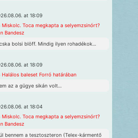
26.08.06. at 18:09
n
Miskolc. Toca megkapta a selyemzsinórt?
n Bandesz
cska bolsi blöff. Mindig ilyen rohadékok...
26.08.06. at 18:09
n
Halálos baleset Forró határában
em az a gügye sikán volt...
26.08.06. at 18:04
n
Miskolc. Toca megkapta a selyemzsinórt?
n Bandesz
úl bennem a tesztoszteron (Telex-kármentő