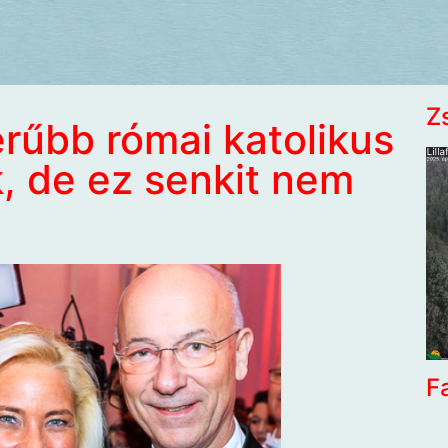
Z
rűbb római katolikus
, de ez senkit nem
F