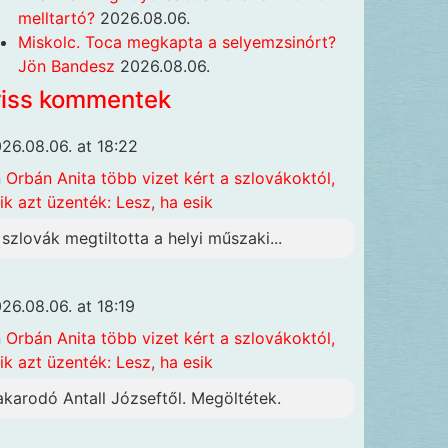
melltartó?
2026.08.06.
Miskolc. Toca megkapta a selyemzsinórt?
Jön Bandesz
2026.08.06.
riss kommentek
26.08.06. at 18:22
n
Orbán Anita több vizet kért a szlovákoktól,
ik azt üzenték: Lesz, ha esik
 szlovák megtiltotta a helyi műszaki...
26.08.06. at 18:19
n
Orbán Anita több vizet kért a szlovákoktól,
ik azt üzenték: Lesz, ha esik
akarodó Antall Józseftől. Megöltétek.