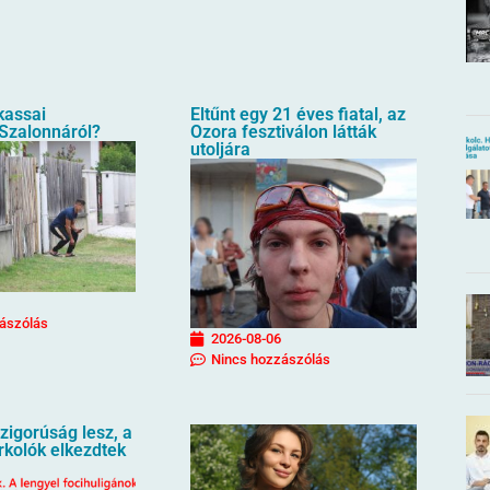
 kassai
Eltűnt egy 21 éves fiatal, az
 Szalonnáról?
Ozora fesztiválon látták
utoljára
ászólás
2026-08-06
Nincs hozzászólás
igorúság lesz, a
urkolók elkezdtek