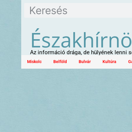
Északhírn
Az információ drága, de hülyének lenni
Miskolc
Belföld
Bulvár
Kultúra
G