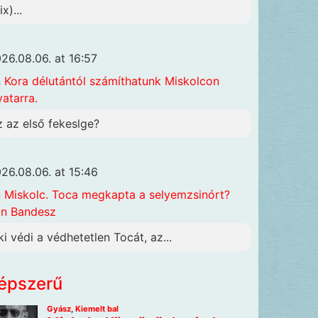
x)...
26.08.06. at 16:57
n
Kora délutántól számíthatunk Miskolcon
vatarra.
z az első fekeslge?
26.08.06. at 15:46
n
Miskolc. Toca megkapta a selyemzsinórt?
n Bandesz
ki védi a védhetetlen Tocát, az...
épszerű