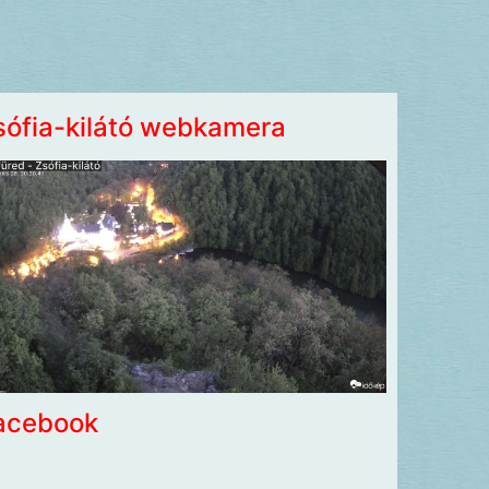
sófia-kilátó webkamera
acebook