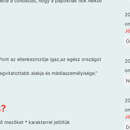
ette a cölibátust, hogy a papoknak nők nélküli
20
o
Jö
Ó
ont az ellenkezmzöje igaz,az egész országot
20
o
legvitatottabb alakja és médiaszemélyisége.”
N
20
s?
o
Jö
ző mezőket
*
karakterrel jelöltük
D