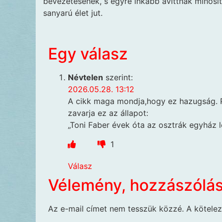
bevezetésének, s egyre inkább avíttnak minősít
sanyarú élet jut.
Egy válasz
Névtelen
szerint:
2026.05.28. 13:12
A cikk maga mondja,hogy ez hazugság. P
zavarja ez az állapot:
„Toni Faber évek óta az osztrák egyház 
1
Válasz
Vélemény, hozzászólá
Az e-mail címet nem tesszük közzé.
A kötele