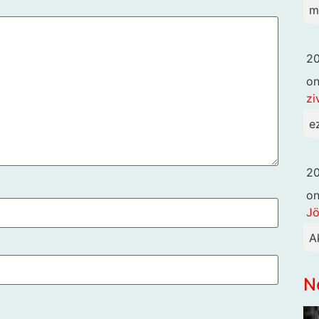
mi
20
o
zi
e
20
o
Jö
A
N