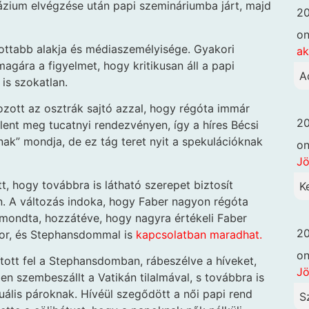
názium elvégzése után papi szemináriumba járt, majd
20
o
tottabb alakja és médiaszemélyisége. Gyakori
ak
 magára a figyelmet, hogy kritikusan áll a papi
A
 is szokatlan.
zott az osztrák sajtó azzal, hogy régóta immár
20
lent meg tucatnyi rendezvényen, így a híres Bécsi
ak” mondja, de ez tág teret nyit a spekulációknak
o
Jö
t, hogy továbbra is látható szerepet biztosít
Ke
. A változás indoka, hogy Faber nagyon régóta
, mondta, hozzátéve, hogy nagyra értékeli Faber
20
tor, és Stephansdommal is
kapcsolatban maradhat.
o
lított fel a Stephansdomban, rábeszélve a híveket,
Jö
 szembeszállt a Vatikán tilalmával, s továbbra is
ális pároknak. Hívéül szegődött a női papi rend
S