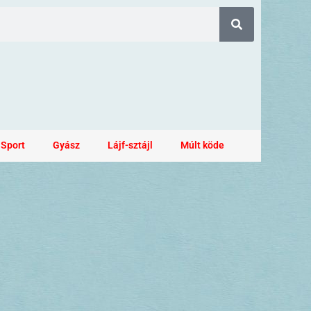
Sport
Gyász
Lájf-sztájl
Múlt köde