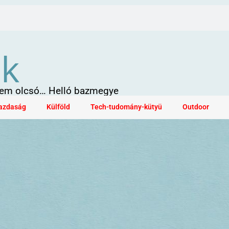
ök
 sem olcsó… Helló bazmegye
azdaság
Külföld
Tech-tudomány-kütyü
Outdoor