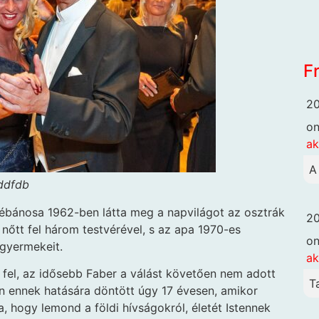
F
20
o
ak
A
ddfdb
lébánosa 1962-ben látta meg a napvilágot az osztrák
20
 nőtt fel három testvérével, s az apa 1970-es
o
 gyermekeit.
ak
fel, az idősebb Faber a válást követően nem adott
T
alán ennek hatására döntött úgy 17 évesen, amikor
 hogy lemond a földi hívságokról, életét Istennek