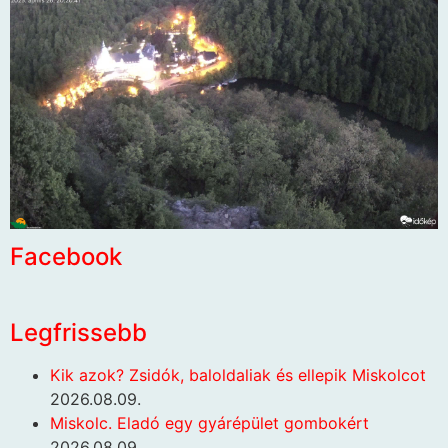
Facebook
Legfrissebb
Kik azok? Zsidók, baloldaliak és ellepik Miskolcot
2026.08.09.
Miskolc. Eladó egy gyárépület gombokért
2026.08.09.