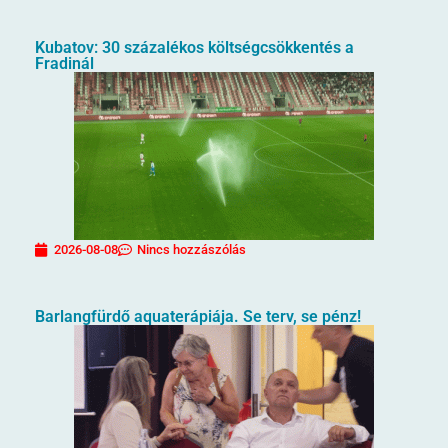
Kubatov: 30 százalékos költségcsökkentés a
Fradinál
2026-08-08
Nincs hozzászólás
Barlangfürdő aquaterápiája. Se terv, se pénz!