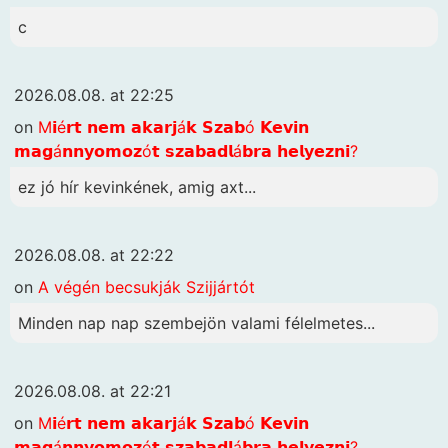
c
2026.08.08. at 22:25
on
M𝗶é𝗿𝘁 𝗻𝗲𝗺 𝗮𝗸𝗮𝗿𝗷á𝗸 𝗦𝘇𝗮𝗯ó 𝗞𝗲𝘃𝗶𝗻
𝗺𝗮𝗴á𝗻𝗻𝘆𝗼𝗺𝗼𝘇ó𝘁 𝘀𝘇𝗮𝗯𝗮𝗱𝗹á𝗯𝗿𝗮 𝗵𝗲𝗹𝘆𝗲𝘇𝗻𝗶?
ez jó hír kevinkének, amig axt...
2026.08.08. at 22:22
on
A végén becsukják Szijjártót
Minden nap nap szembejön valami félelmetes...
2026.08.08. at 22:21
on
M𝗶é𝗿𝘁 𝗻𝗲𝗺 𝗮𝗸𝗮𝗿𝗷á𝗸 𝗦𝘇𝗮𝗯ó 𝗞𝗲𝘃𝗶𝗻
𝗺𝗮𝗴á𝗻𝗻𝘆𝗼𝗺𝗼𝘇ó𝘁 𝘀𝘇𝗮𝗯𝗮𝗱𝗹á𝗯𝗿𝗮 𝗵𝗲𝗹𝘆𝗲𝘇𝗻𝗶?