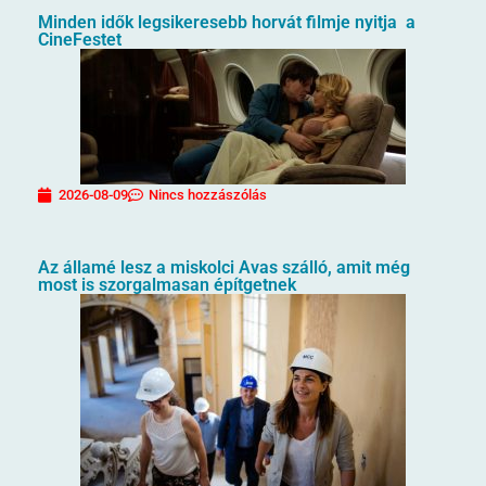
Minden idők legsikeresebb horvát filmje nyitja a
CineFestet
2026-08-09
Nincs hozzászólás
Az államé lesz a miskolci Avas szálló, amit még
most is szorgalmasan építgetnek