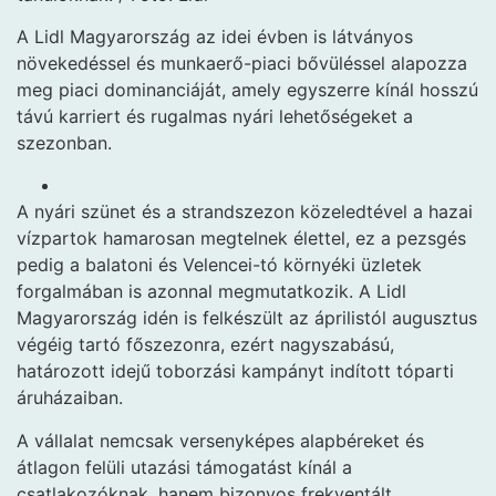
A Lidl Magyarország az idei évben is látványos
növekedéssel és munkaerő-piaci bővüléssel alapozza
meg piaci dominanciáját, amely egyszerre kínál hosszú
távú karriert és rugalmas nyári lehetőségeket a
szezonban.
A nyári szünet és a strandszezon közeledtével a hazai
vízpartok hamarosan megtelnek élettel, ez a pezsgés
pedig a balatoni és Velencei-tó környéki üzletek
forgalmában is azonnal megmutatkozik. A Lidl
Magyarország idén is felkészült az áprilistól augusztus
végéig tartó főszezonra, ezért nagyszabású,
határozott idejű toborzási kampányt indított tóparti
áruházaiban.
A vállalat nemcsak versenyképes alapbéreket és
átlagon felüli utazási támogatást kínál a
csatlakozóknak, hanem bizonyos frekventált