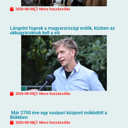
2026-08-09
Nincs hozzászólás
Lángolni fognak a magyarországi erdők, közben az
akkugyáraknak kell a víz
2026-08-09
Nincs hozzászólás
Már 2700 éve egy vasipari központ működött a
Bükkben
2026-08-08
Nincs hozzászólás