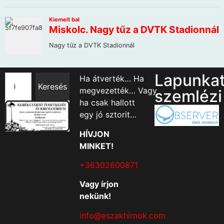
Lapunka
Ha átverték… Ha
Keresés
megvezették… Vagy
szemlézi
ha csak hallott
egy jó sztorit…
HÍVJON
MINKET!
+36302600871
Vagy írjon
nekünk!
info@eszakhirnok.com