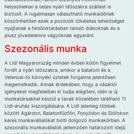
helyszíneken a teljes nyári időszakra szállást is
biztosít. A rugalmasan választható munkaidőnek
köszönhetően ezek a pozíciók tökéletes lehetőséget
nyújtanak a felsőoktatásban tanuló diákoknak és a
plusz jövedelemre vágyóknak egyaránt.
Szezonális munka
A Lidl Magyarország minden évben külön figyelmet
fordít a nyári időszakra, amikor a balatoni és a
Velencei-tó környéki üzletek forgalma jelentősen
megemelkedik. Annak érdekében, hogy a vásárlói
igényeket megfelelően ki tudja elégíteni, idén is új
munkatársakkal készül a tavak közelében található 11
Lidl-áruház kiszolgálására. A Lidl jelenleg többek
között Agárdon, Balatonfűzfőn, Fonyódon és Siófokon
keres munkavállalókat bolti dolgozó munkakörben. A
szezonális munkavállalók jellemzően határozott idejű