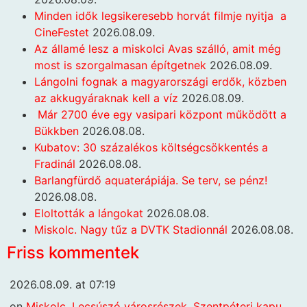
Minden idők legsikeresebb horvát filmje nyitja a
CineFestet
2026.08.09.
Az államé lesz a miskolci Avas szálló, amit még
most is szorgalmasan építgetnek
2026.08.09.
Lángolni fognak a magyarországi erdők, közben
az akkugyáraknak kell a víz
2026.08.09.
Már 2700 éve egy vasipari központ működött a
Bükkben
2026.08.08.
Kubatov: 30 százalékos költségcsökkentés a
Fradinál
2026.08.08.
Barlangfürdő aquaterápiája. Se terv, se pénz!
2026.08.08.
Eloltották a lángokat
2026.08.08.
Miskolc. Nagy tűz a DVTK Stadionnál
2026.08.08.
Friss kommentek
2026.08.09. at 07:19
on
Miskolc. Lecsúszó városrészek. Szentpéteri kapu