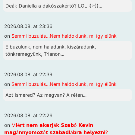
Deák Daniella a dákószakértő? LOL :):-))...
2026.08.08. at 23:36
on
Semmi buzulás…Nem haldoklunk, mi így élünk
Elbuzulunk, nem haladunk, kiszáradunk,
tönkremegyünk, Trianon...
2026.08.08. at 22:39
on
Semmi buzulás…Nem haldoklunk, mi így élünk
Azt ismered? Az megvan? A réten...
2026.08.08. at 22:26
on
M𝗶é𝗿𝘁 𝗻𝗲𝗺 𝗮𝗸𝗮𝗿𝗷á𝗸 𝗦𝘇𝗮𝗯ó 𝗞𝗲𝘃𝗶𝗻
𝗺𝗮𝗴á𝗻𝗻𝘆𝗼𝗺𝗼𝘇ó𝘁 𝘀𝘇𝗮𝗯𝗮𝗱𝗹á𝗯𝗿𝗮 𝗵𝗲𝗹𝘆𝗲𝘇𝗻𝗶?