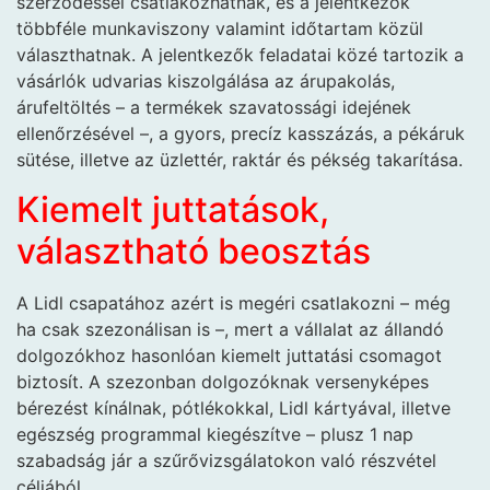
szerződéssel csatlakozhatnak, és a jelentkezők
többféle munkaviszony valamint időtartam közül
választhatnak. A jelentkezők feladatai közé tartozik a
vásárlók udvarias kiszolgálása az árupakolás,
árufeltöltés – a termékek szavatossági idejének
ellenőrzésével –, a gyors, precíz kasszázás, a pékáruk
sütése, illetve az üzlettér, raktár és pékség takarítása.
Kiemelt juttatások,
választható beosztás
A Lidl csapatához azért is megéri csatlakozni – még
ha csak szezonálisan is –, mert a vállalat az állandó
dolgozókhoz hasonlóan kiemelt juttatási csomagot
biztosít. A szezonban dolgozóknak versenyképes
bérezést kínálnak, pótlékokkal, Lidl kártyával, illetve
egészség programmal kiegészítve – plusz 1 nap
szabadság jár a szűrővizsgálatokon való részvétel
céljából.