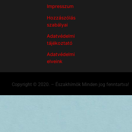
Impresszum
Hozzászólás
szabályai
Adatvédelmi
tájékoztató
Adatvédelmi
elveink
Copyright © 2020. – Északhírnök Minden jog fenntartva!