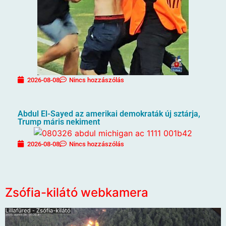
2026-08-08
Nincs hozzászólás
Abdul El-Sayed az amerikai demokraták új sztárja,
Trump máris nekiment
2026-08-08
Nincs hozzászólás
Zsófia-kilátó webkamera