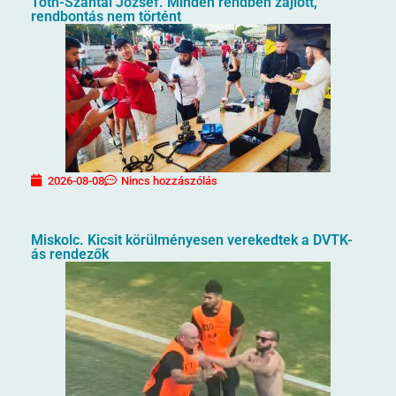
Tóth-Szántai József. Minden rendben zajlott,
rendbontás nem történt
2026-08-08
Nincs hozzászólás
Miskolc. Kicsit körülményesen verekedtek a DVTK-
ás rendezők