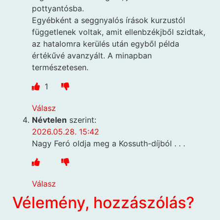
pottyantósba.
Egyébként a seggnyalós írások kurzustól
függetlenek voltak, amit ellenbzékjből szidtak,
az hatalomra kerülés után egyből példa
értékűvé avanzyált. A minapban
természetesen.
1
Válasz
Névtelen
szerint:
2026.05.28. 15:42
Nagy Feró oldja meg a Kossuth-díjból . . .
Válasz
Vélemény, hozzászólás?