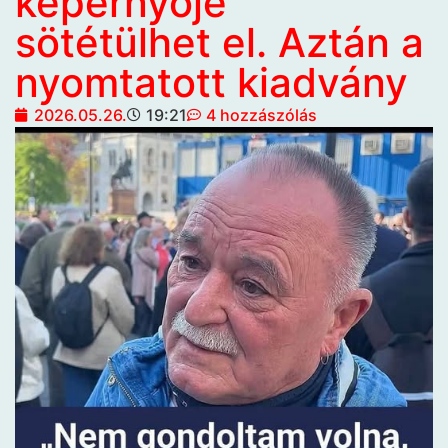
képernyője
sötétülhet el. Aztán a
nyomtatott kiadvány
2026.05.26.
19:21
4 hozzászólás