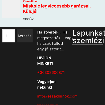
Lapunka
Ha átverték… Ha
Keresés
megvezették… Vagy
szemlézi
ha csak hallott
egy jó sztorit…
HÍVJON
MINKET!
+36302600871
Vagy írjon
nekünk!
info@eszakhirnok.com