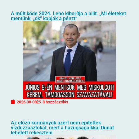
A múlt köde 2024. Lehó kiborítja a bilit. „Mi életeket
mentünk, „ők” kapják a pénzt”
2026-08-08
8 hozzászólás
Az előző kormányok azért nem építettek
vízduzzasztókat, mert a hazugságaikkal Dunát
lehetett rekeszteni