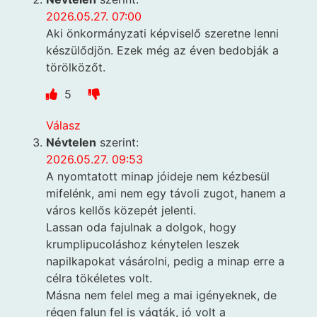
2026.05.27. 07:00
Aki önkormányzati képviselő szeretne lenni
készülődjön. Ezek még az éven bedobják a
törölközőt.
5
Válasz
Névtelen
szerint:
2026.05.27. 09:53
A nyomtatott minap jóideje nem kézbesül
mifelénk, ami nem egy távoli zugot, hanem a
város kellős közepét jelenti.
Lassan oda fajulnak a dolgok, hogy
krumplipucoláshoz kénytelen leszek
napilkapokat vásárolni, pedig a minap erre a
célra tökéletes volt.
Másna nem felel meg a mai igényeknek, de
régen falun fel is vágták, jó volt a