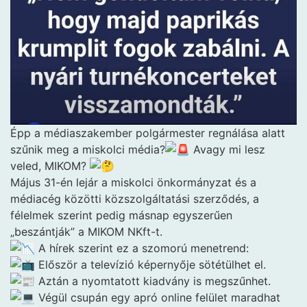
Épp a médiaszakember polgármester regnálása alatt
szűnik meg a miskolci média?
Avagy mi lesz
veled, MIKOM?
Május 31-én lejár a miskolci önkormányzat és a
médiacég közötti közszolgáltatási szerződés, a
félelmek szerint pedig másnap egyszerűen
„beszántják” a MIKOM NKft-t.
A hírek szerint ez a szomorú menetrend:
Először a televízió képernyője sötétülhet el.
Aztán a nyomtatott kiadvány is megszűnhet.
Végül csupán egy apró online felület maradhat