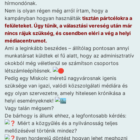
hírmondónak.
Nem is olyan régen még arról írtam, hogy a
kampányban hogyan használták
tisztán pártcélokra a
felületeket. Úgy tűnik, a választási vereség után már
nincs rájuk szükség, és csendben eléri a vég a helyi
médiacentrumot.
Ami a leginkább beszédes – állítólag pontosan annyi
munkatársat küldtek el fű alatt, hogy az adminisztratív
okokból még véletlenül se számítson csoportos
létszámleépítésnek.
Pedig egy Miskolc méretű nagyvárosnak igenis
szüksége van igazi, valódi közszolgálati médiára és
egy olyan szervezetre, amely hitelesen krónikása a
helyi eseményeknek!
Vagy talán mégsem?
De bárhogy is állunk ehhez, a legfontosabb kérdés:
Miért a közgyűlés és a nyilvánosság teljes
mellőzésével történik mindez?
Ilyen horderejű döntést hogyan lehet meghozni