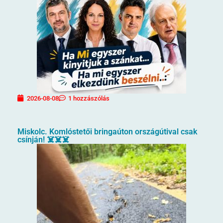
2026-08-08
1 hozzászólás
Miskolc. Komlóstetői bringaúton országútival csak
csínján! ☠️☠️☠️