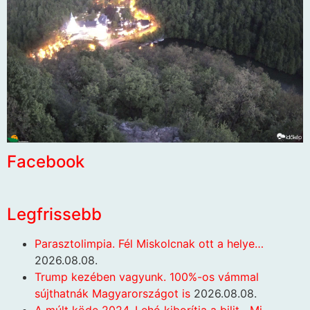
Facebook
Legfrissebb
Parasztolimpia. Fél Miskolcnak ott a helye…
2026.08.08.
Trump kezében vagyunk. 100%-os vámmal
sújthatnák Magyarországot is
2026.08.08.
A múlt köde 2024. Lehó kiborítja a bilit. „Mi