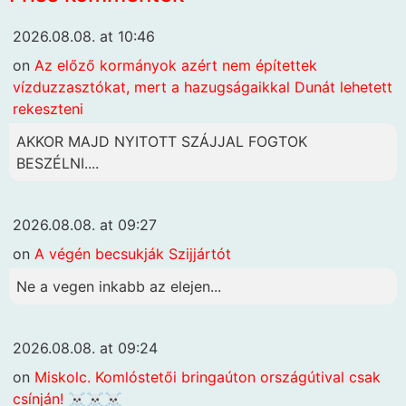
2026.08.08. at 10:46
on
Az előző kormányok azért nem építettek
vízduzzasztókat, mert a hazugságaikkal Dunát lehetett
rekeszteni
AKKOR MAJD NYITOTT SZÁJJAL FOGTOK
BESZÉLNI....
2026.08.08. at 09:27
on
A végén becsukják Szijjártót
Ne a vegen inkabb az elejen...
2026.08.08. at 09:24
on
Miskolc. Komlóstetői bringaúton országútival csak
csínján! ☠️☠️☠️