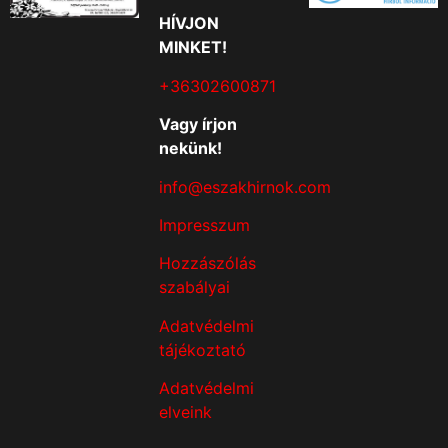
HÍVJON
MINKET!
+36302600871
Vagy írjon
nekünk!
info@eszakhirnok.com
Impresszum
Hozzászólás
szabályai
Adatvédelmi
tájékoztató
Adatvédelmi
elveink