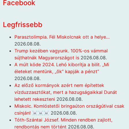
Facebook
Legfrissebb
Parasztolimpia. Fél Miskolcnak ott a helye…
2026.08.08.
Trump kezében vagyunk. 100%-os vámmal
sújthatnák Magyarországot is
2026.08.08.
A múlt köde 2024. Lehó kiborítja a bilit. „Mi
életeket mentünk, „ők” kapják a pénzt”
2026.08.08.
Az előző kormányok azért nem építettek
vízduzzasztókat, mert a hazugságaikkal Dunát
lehetett rekeszteni
2026.08.08.
Miskolc. Komlóstetői bringaúton országútival csak
csínján! ☠️☠️☠️
2026.08.08.
Tóth-Szántai József. Minden rendben zajlott,
rendbontás nem történt
2026.08.08.