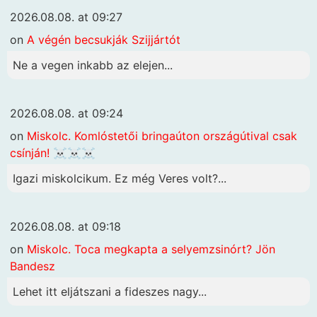
2026.08.08. at 09:27
on
A végén becsukják Szijjártót
Ne a vegen inkabb az elejen...
2026.08.08. at 09:24
on
Miskolc. Komlóstetői bringaúton országútival csak
csínján! ☠️☠️☠️
Igazi miskolcikum. Ez még Veres volt?...
2026.08.08. at 09:18
on
Miskolc. Toca megkapta a selyemzsinórt? Jön
Bandesz
Lehet itt eljátszani a fideszes nagy...