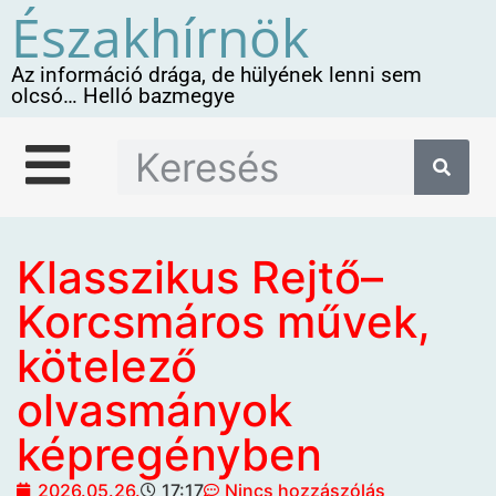
Északhírnök
Az információ drága, de hülyének lenni sem
olcsó… Helló bazmegye
Klasszikus Rejtő–
Korcsmáros művek,
kötelező
olvasmányok
képregényben
2026.05.26.
17:17
Nincs hozzászólás