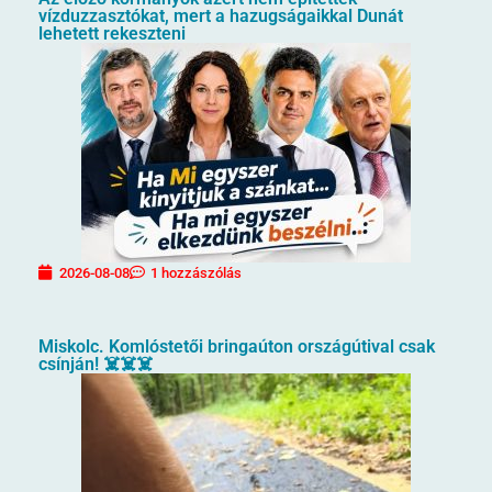
vízduzzasztókat, mert a hazugságaikkal Dunát
lehetett rekeszteni
2026-08-08
1 hozzászólás
Miskolc. Komlóstetői bringaúton országútival csak
csínján! ☠️☠️☠️