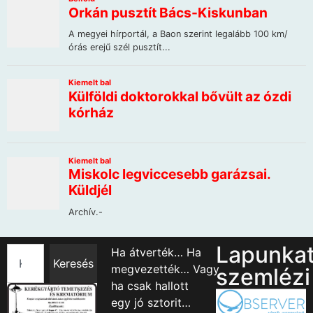
Lapunka
Ha átverték… Ha
Keresés
megvezették… Vagy
szemlézi
ha csak hallott
egy jó sztorit…