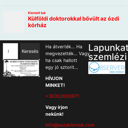
Lapunka
Ha átverték… Ha
Keresés
megvezették… Vagy
szemlézi
ha csak hallott
egy jó sztorit…
HÍVJON
MINKET!
+36302600871
Vagy írjon
nekünk!
info@eszakhirnok.com