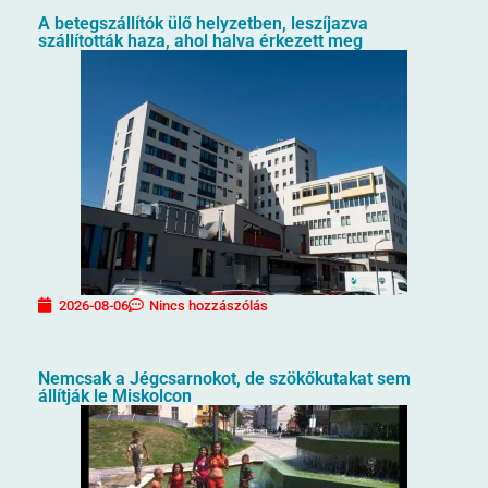
A betegszállítók ülő helyzetben, leszíjazva
szállították haza, ahol halva érkezett meg
2026-08-06
Nincs hozzászólás
Nemcsak a Jégcsarnokot, de szökőkutakat sem
állítják le Miskolcon