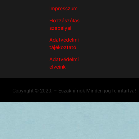
Impresszum
Hozzászólás
szabályai
Adatvédelmi
tájékoztató
Adatvédelmi
elveink
Copyright © 2020. – Északhírnök Minden jog fenntartva!