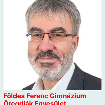
Földes Ferenc Gimnázium
Öregdiák Egyesület