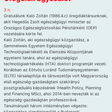
3 n.
·
Gratulálunk Kaló Zoltán (1986.4.c) öregdiáktársunknak,
akit Hegedűs Zsolt egészségügyi miniszter az
Országos Egészségbiztosítási Pénztárként (OEP)
vezetésére kérte fel.
Kaló Zoltán, aki egészségügyi közgazdász, a
Semmelweis Egyetem Egészségügyi
Technológiaértékelő és Elemzési Központjának
egyetemi tanára, ahol az egészségügyi
technológiaértékelés (HTA) doktori programját vezeti.
Korábban az Eötvös Loránd Tudományegyetemen
(ELTE) társalapítója és társvezetője volt Magyarország
első egészség-gazdaságtani szakirányú
posztgraduális képzésének (Health Policy, Planning
and Financing MSc), ahol 2014-ben nevezték ki az
egészség-gazdaságtan professzorává.
Tanulmányait három intézményben végezte:
közgazdász alapdiplomáját a Budapesti