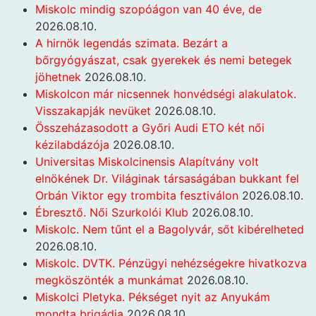
Miskolc mindig szopóágon van 40 éve, de
2026.08.10.
A hirnök legendás szimata. Bezárt a
bőrgyógyászat, csak gyerekek és nemi betegek
jöhetnek
2026.08.10.
Miskolcon már nicsennek honvédségi alakulatok.
Visszakapják nevüket
2026.08.10.
Összeházasodott a Győri Audi ETO két női
kézilabdázója
2026.08.10.
Universitas Miskolcinensis Alapítvány volt
elnökének Dr. Világinak társaságában bukkant fel
Orbán Viktor egy trombita fesztiválon
2026.08.10.
Ébresztő. Női Szurkolói Klub
2026.08.10.
Miskolc. Nem tűnt el a Bagolyvár, sőt kibérelheted
2026.08.10.
Miskolc. DVTK. Pénzügyi nehézségekre hivatkozva
megköszönték a munkámat
2026.08.10.
Miskolci Pletyka. Pékséget nyit az Anyukám
mondta brigádja
2026.08.10.