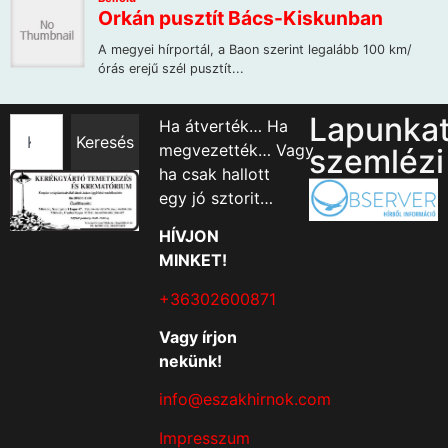
Lapunka
Ha átverték… Ha
Keresés
megvezették… Vagy
szemlézi
ha csak hallott
egy jó sztorit…
HÍVJON
MINKET!
+36302600871
Vagy írjon
nekünk!
info@eszakhirnok.com
Impresszum