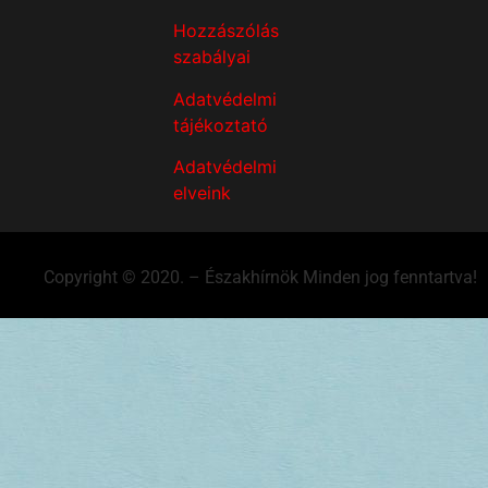
Hozzászólás
szabályai
Adatvédelmi
tájékoztató
Adatvédelmi
elveink
Copyright © 2020. – Északhírnök Minden jog fenntartva!