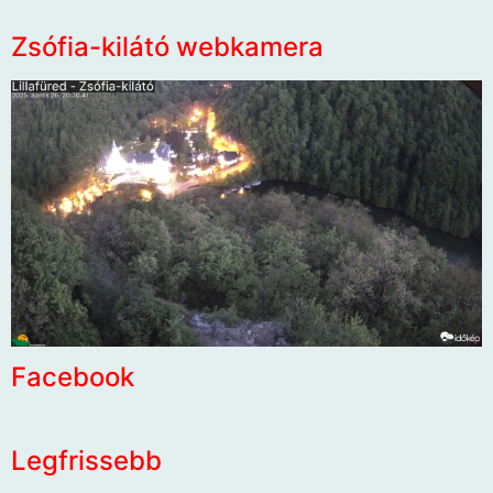
Zsófia-kilátó webkamera
Facebook
Legfrissebb