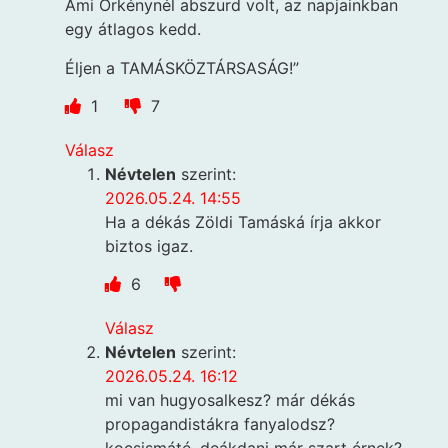
Ami Örkénynél abszurd volt, az napjainkban
egy átlagos kedd.
Éljen a TAMÁSKÖZTÁRSASÁG!”
1
7
Válasz
Névtelen
szerint:
2026.05.24. 14:55
Ha a dékás Zöldi Tamáská írja akkor
biztos igaz.
6
Válasz
Névtelen
szerint:
2026.05.24. 16:12
mi van hugyosalkesz? már dékás
propagandistákra fanyalodsz?