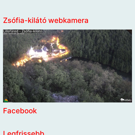
Zsófia-kilátó webkamera
Facebook
Legfrissebb