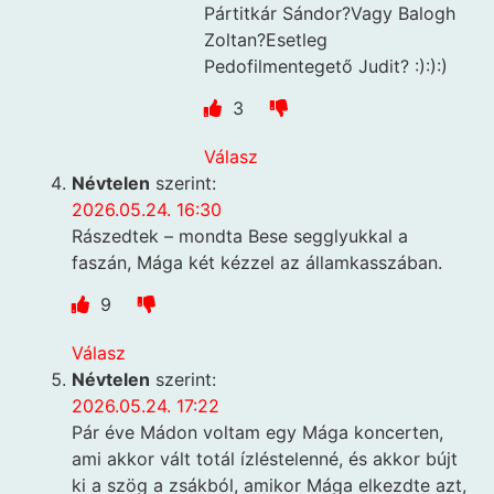
Pártitkár Sándor?Vagy Balogh
Zoltan?Esetleg
Pedofilmentegető Judit? :):):)
3
Válasz
Névtelen
szerint:
2026.05.24. 16:30
Rászedtek – mondta Bese segglyukkal a
faszán, Mága két kézzel az államkasszában.
9
Válasz
Névtelen
szerint:
2026.05.24. 17:22
Pár éve Mádon voltam egy Mága koncerten,
ami akkor vált totál ízléstelenné, és akkor bújt
ki a szög a zsákból, amikor Mága elkezdte azt,