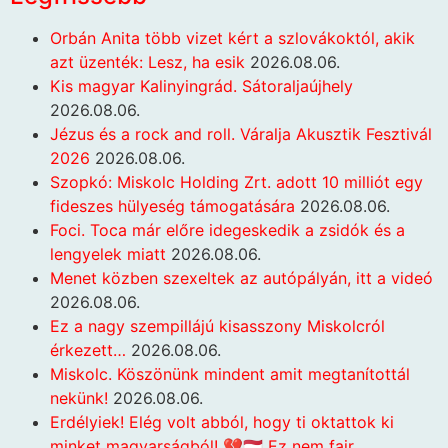
Orbán Anita több vizet kért a szlovákoktól, akik
azt üzenték: Lesz, ha esik
2026.08.06.
Kis magyar Kalinyingrád. Sátoraljaújhely
2026.08.06.
Jézus és a rock and roll. Váralja Akusztik Fesztivál
2026
2026.08.06.
Szopkó: Miskolc Holding Zrt. adott 10 milliót egy
fideszes hülyeség támogatására
2026.08.06.
Foci. Toca már előre idegeskedik a zsidók és a
lengyelek miatt
2026.08.06.
Menet közben szexeltek az autópályán, itt a videó
2026.08.06.
Ez a nagy szempillájú kisasszony Miskolcról
érkezett…
2026.08.06.
Miskolc. Köszönünk mindent amit megtanítottál
nekünk!
2026.08.06.
Erdélyiek! Elég volt abból, hogy ti oktattok ki
minket magyarságból! 💔🇭🇺 Ez nem fair