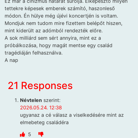
Ez már a cinizmus határát súrolja. Elképesztő milyen
tettekre képesek emberek számító, haszonleső
módon. Én hülye még újévi koncertjén is voltam.
Mondjuk nem tudom mire fizettem belépőt hiszen,
mint kiderült az adómból rendezték előre.
A sok milliárd sem sért annyira, mint ez a
próbálkozása, hogy magát mentse egy család
tragédiáján felhasználva.
A nap
21 Responses
Névtelen
szerint:
2026.05.24. 12:38
ugyanaz a cé válasz a viselkedésére mint az
elmebeteg családéra
5