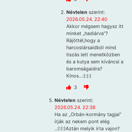
Névtelen
szerint:
2026.05.24. 22:40
Akkor mégsem hagysz itt
minket „hadiárva”?
Rájöttél,hogy a
harcostársaidból mind
tiszás lett menetközben
és a kutya sem kíváncsi a
baromságaidra?
Kínos…:):):)
3
Névtelen
szerint:
2026.05.24. 22:38
Ha az „Orbán-kormány tagjai”
írják az nekem pont elég
..:):):)Aztán melyik írta vajon?