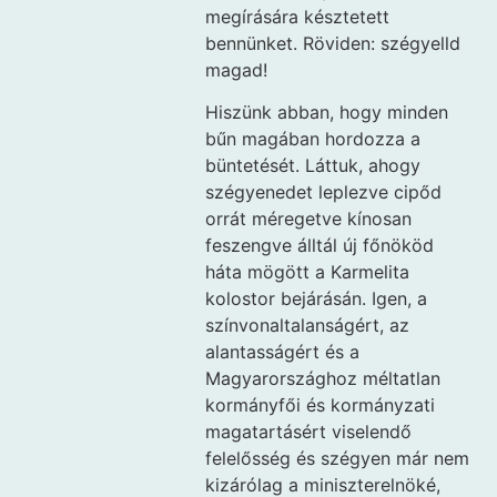
megírására késztetett
bennünket. Röviden: szégyelld
magad!
Hiszünk abban, hogy minden
bűn magában hordozza a
büntetését. Láttuk, ahogy
szégyenedet leplezve cipőd
orrát méregetve kínosan
feszengve álltál új főnököd
háta mögött a Karmelita
kolostor bejárásán. Igen, a
színvonaltalanságért, az
alantasságért és a
Magyarországhoz méltatlan
kormányfői és kormányzati
magatartásért viselendő
felelősség és szégyen már nem
kizárólag a miniszterelnöké,