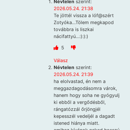
Névtelen
szerint:
2026.05.24. 21:38
Te jöttél vissza a lóf@szért
Zotyóka…Tölem megkapod
továbbra is liszkai
nácifattyú…:):):)
5
Válasz
Névtelen
szerint:
2026.05.24. 21:39
ha elolvastad, én nem a
meggazdagodásomra várok,
hanem hogy soha ne gyógyulj
ki ebből a vergődésből,
rángatózzál őrjöngjél
kepesszél vedeljél a dagadt
istened hiánya miatt.
amihez kívánok neked hosszú