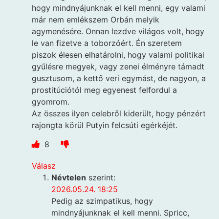
hogy mindnyájunknak el kell menni, egy valami
már nem emlékszem Orbán melyik
agymenésére. Onnan lezdve világos volt, hogy
le van fizetve a toborzóért. Én szeretem
piszok élesen elhatárolni, hogy valami politikai
gyűlésre megyek, vagy zenei élményre támadt
gusztusom, a kettő veri egymást, de nagyon, a
prostitúciótól meg egyenest felfordul a
gyomrom.
Az összes ilyen celebről kiderült, hogy pénzért
rajongta körül Putyin felcsúti egérkéjét.
8
Válasz
Névtelen
szerint:
2026.05.24. 18:25
Pedig az szimpatikus, hogy
mindnyájunknak el kell menni. Spricc,