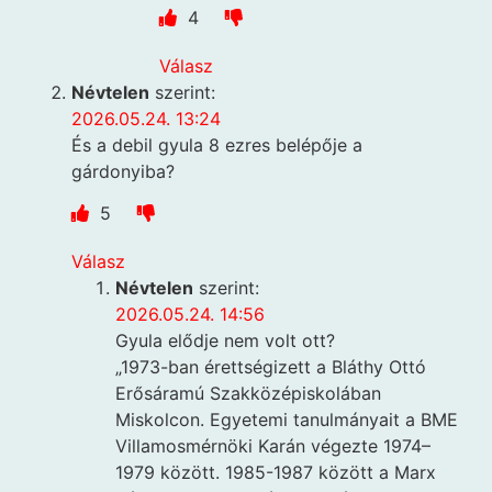
4
Válasz
Névtelen
szerint:
2026.05.24. 13:24
És a debil gyula 8 ezres belépője a
gárdonyiba?
5
Válasz
Névtelen
szerint:
2026.05.24. 14:56
Gyula elődje nem volt ott?
„1973-ban érettségizett a Bláthy Ottó
Erősáramú Szakközépiskolában
Miskolcon. Egyetemi tanulmányait a BME
Villamosmérnöki Karán végezte 1974–
1979 között. 1985-1987 között a Marx