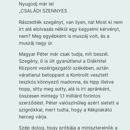
Nyugodj már le!
„CSALÁDI SZENNYES
Rászedték szegényt, van ilyen, na! Most ki nem
írt alá elolvasás nélkül egy kegyelmi kérvényt,
nem? Meg egyébként is muszáj volt, és a
muszáj nagy úr.
Magyar Péter már csak tudja, mit beszél.
Szegény, ő is ült gyanútlanul a Diákhitel
Központ vezérigazgatói székében, aztán
váratlanul betoppant a Kontrollt vesztett
teszkós könnyező madonna, és hipp illetve
hopp, sitty meg sutty, alá is írt apránként,
összesen mintegy 1,1 milliárd forintos
szerződést. Péter valószínűleg azért sietett a
szignókkal, mert tudta, hogy a Kékplakátú
herceg várja.
Szép dolog, hogy próbája a miniszterelnök a