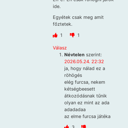
ide.
Egyétek csak meg amit
főztetek.
1
1
Válasz
Névtelen
szerint:
2026.05.24. 22:32
ja, hogy nálad ez a
röhögés
elég furcsa, nekem
kétségbeesett
átkozódásnak tűnik
olyan ez mint az ada
adadadaa
az elme furcsa játéka
3