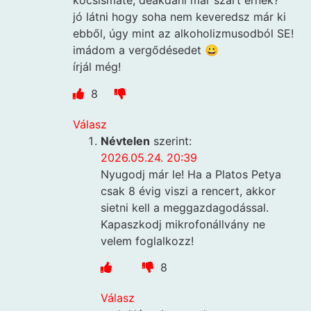
kocsismáté, deákdani már szart érnek?
jó látni hogy soha nem keveredsz már ki
ebből, úgy mint az alkoholizmusodból SE!
imádom a vergődésedet 😀
írjál még!
8
Válasz
Névtelen
szerint:
2026.05.24. 20:39
Nyugodj már le! Ha a Platos Petya
csak 8 évig viszi a rencert, akkor
sietni kell a meggazdagodással.
Kapaszkodj mikrofonállvány ne
velem foglalkozz!
8
Válasz