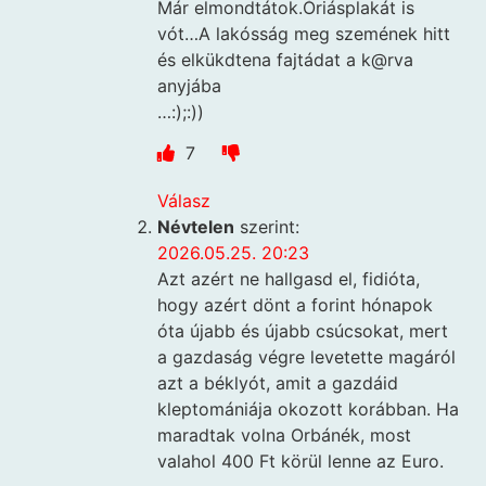
Már elmondtátok.Óriásplakát is
vót…A lakósság meg szemének hitt
és elkükdtena fajtádat a k@rva
anyjába
…:);:))
7
Válasz
Névtelen
szerint:
2026.05.25. 20:23
Azt azért ne hallgasd el, fidióta,
hogy azért dönt a forint hónapok
óta újabb és újabb csúcsokat, mert
a gazdaság végre levetette magáról
azt a béklyót, amit a gazdáid
kleptomániája okozott korábban. Ha
maradtak volna Orbánék, most
valahol 400 Ft körül lenne az Euro.