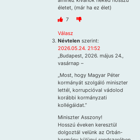
életet, (már ha ez élet)
7
Válasz
Névtelen
szerint:
2026.05.24. 21:52
„Budapest, 2026. május 24.,
vasárnap –
„Most, hogy Magyar Péter
kormányát szolgáló miniszter
lettél, korrupcióval vádolod
korábbi kormányzati
kollégáidat.”
Miniszter Asszony!
Hosszú éveken keresztül
dolgoztál velünk az Orbán-
kormány külügyi rendszerében,