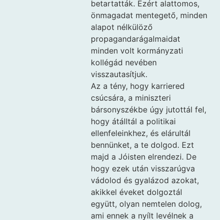
betartatták. Ezért alattomos,
önmagadat mentegető, minden
alapot nélkülöző
propagandarágalmaidat
minden volt kormányzati
kollégád nevében
visszautasítjuk.
Az a tény, hogy karriered
csúcsára, a miniszteri
bársonyszékbe úgy jutottál fel,
hogy átálltál a politikai
ellenfeleinkhez, és elárultál
bennünket, a te dolgod. Ezt
majd a Jóisten elrendezi. De
hogy ezek után visszarúgva
vádolod és gyalázod azokat,
akikkel éveket dolgoztál
együtt, olyan nemtelen dolog,
ami ennek a nyílt levélnek a