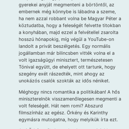
gyerekei anyját megmenteni a börtöntől, az
embernek még könnybe is lábadna a szeme,
ha nem azzal robbant volna be Magyar Péter a
köztudatba, hogy a feleségét felvette titokban
a konyhában, majd ezzel a felvétellel zsarolta
hosszú hónapokig, míg végül a YouTube-on
landolt a privát beszélgetés. Egy normális
jogállamban már bilincsben vitték volna el a
volt igazságügyi minisztert, természetesen
Tónival együtt, de ehelyett ott tartunk, hogy
szegény exét rászedték, mint ahogy az
unokázós csalók szokták az idős néniket.
Méghogy nincs romantika a politikában! A hős
miniszterelnök visszamenőlegesen megmenti a
volt feleségét. Hát nem romi? Abszurd
filmszínház az egész. Örkény és Karinthy
egymásra mutogatna, hogy melyikük írta ezt.