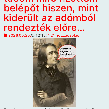
belépőt hiszen, mint
kiderült az adómból
rendezték előre…
2026.05.25.
12:12
21 hozzászólás