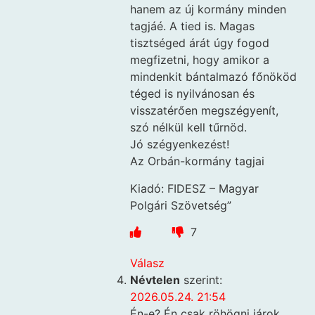
hanem az új kormány minden
tagjáé. A tied is. Magas
tisztséged árát úgy fogod
megfizetni, hogy amikor a
mindenkit bántalmazó főnököd
téged is nyilvánosan és
visszatérően megszégyenít,
szó nélkül kell tűrnöd.
Jó szégyenkezést!
Az Orbán-kormány tagjai
Kiadó: FIDESZ – Magyar
Polgári Szövetség”
7
Válasz
Névtelen
szerint:
2026.05.24. 21:54
Én-e? Én csak röhögni járok