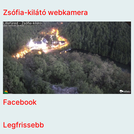
Zsófia-kilátó webkamera
Facebook
Legfrissebb