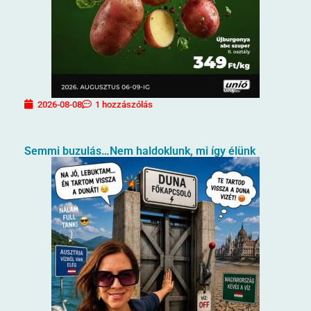
2026-08-08
1 hozzászólás
Semmi buzulás…Nem haldoklunk, mi így élünk