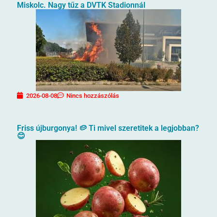
Miskolc. Nagy tűz a DVTK Stadionnál
2026-08-08
Nincs hozzászólás
Friss újburgonya! 🥔 Ti mivel szeretitek a legjobban?
😊