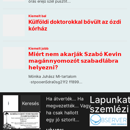
Lapunka
Ha átverték… Ha
Keresés
megvezették… Vagy
szemlézi
ha csak hallott
egy jó sztorit…