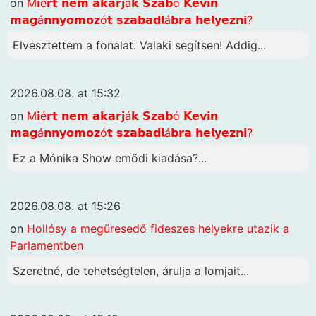
on
M𝗶é𝗿𝘁 𝗻𝗲𝗺 𝗮𝗸𝗮𝗿𝗷á𝗸 𝗦𝘇𝗮𝗯ó 𝗞𝗲𝘃𝗶𝗻
𝗺𝗮𝗴á𝗻𝗻𝘆𝗼𝗺𝗼𝘇ó𝘁 𝘀𝘇𝗮𝗯𝗮𝗱𝗹á𝗯𝗿𝗮 𝗵𝗲𝗹𝘆𝗲𝘇𝗻𝗶?
Elvesztettem a fonalat. Valaki segítsen! Addig...
2026.08.08. at 15:32
on
M𝗶é𝗿𝘁 𝗻𝗲𝗺 𝗮𝗸𝗮𝗿𝗷á𝗸 𝗦𝘇𝗮𝗯ó 𝗞𝗲𝘃𝗶𝗻
𝗺𝗮𝗴á𝗻𝗻𝘆𝗼𝗺𝗼𝘇ó𝘁 𝘀𝘇𝗮𝗯𝗮𝗱𝗹á𝗯𝗿𝗮 𝗵𝗲𝗹𝘆𝗲𝘇𝗻𝗶?
Ez a Mónika Show emődi kiadása?...
2026.08.08. at 15:26
on
Hollósy a megüresedő fideszes helyekre utazik a
Parlamentben
Szeretné, de tehetségtelen, árulja a lomjait...