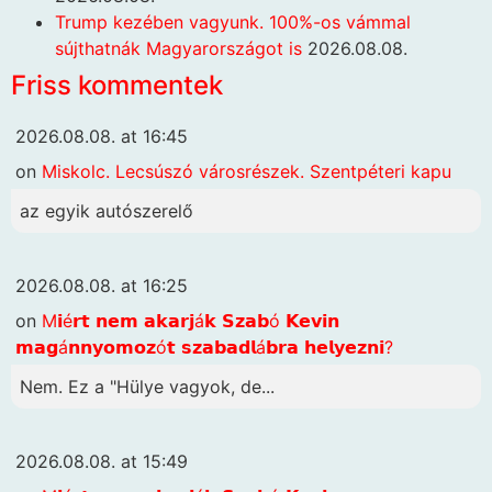
Trump kezében vagyunk. 100%-os vámmal
sújthatnák Magyarországot is
2026.08.08.
Friss kommentek
2026.08.08. at 16:45
on
Miskolc. Lecsúszó városrészek. Szentpéteri kapu
az egyik autószerelő
2026.08.08. at 16:25
on
M𝗶é𝗿𝘁 𝗻𝗲𝗺 𝗮𝗸𝗮𝗿𝗷á𝗸 𝗦𝘇𝗮𝗯ó 𝗞𝗲𝘃𝗶𝗻
𝗺𝗮𝗴á𝗻𝗻𝘆𝗼𝗺𝗼𝘇ó𝘁 𝘀𝘇𝗮𝗯𝗮𝗱𝗹á𝗯𝗿𝗮 𝗵𝗲𝗹𝘆𝗲𝘇𝗻𝗶?
Nem. Ez a "Hülye vagyok, de...
2026.08.08. at 15:49