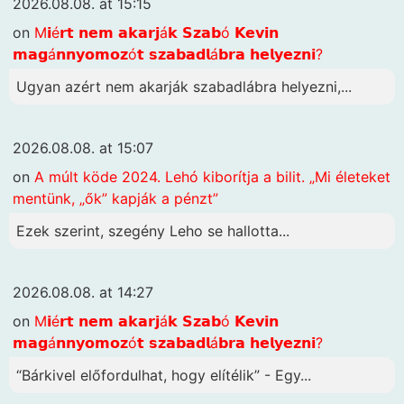
2026.08.08. at 15:15
on
M𝗶é𝗿𝘁 𝗻𝗲𝗺 𝗮𝗸𝗮𝗿𝗷á𝗸 𝗦𝘇𝗮𝗯ó 𝗞𝗲𝘃𝗶𝗻
𝗺𝗮𝗴á𝗻𝗻𝘆𝗼𝗺𝗼𝘇ó𝘁 𝘀𝘇𝗮𝗯𝗮𝗱𝗹á𝗯𝗿𝗮 𝗵𝗲𝗹𝘆𝗲𝘇𝗻𝗶?
Ugyan azért nem akarják szabadlábra helyezni,...
2026.08.08. at 15:07
on
A múlt köde 2024. Lehó kiborítja a bilit. „Mi életeket
mentünk, „ők” kapják a pénzt”
Ezek szerint, szegény Leho se hallotta...
2026.08.08. at 14:27
on
M𝗶é𝗿𝘁 𝗻𝗲𝗺 𝗮𝗸𝗮𝗿𝗷á𝗸 𝗦𝘇𝗮𝗯ó 𝗞𝗲𝘃𝗶𝗻
𝗺𝗮𝗴á𝗻𝗻𝘆𝗼𝗺𝗼𝘇ó𝘁 𝘀𝘇𝗮𝗯𝗮𝗱𝗹á𝗯𝗿𝗮 𝗵𝗲𝗹𝘆𝗲𝘇𝗻𝗶?
“Bárkivel előfordulhat, hogy elítélik” - Egy...