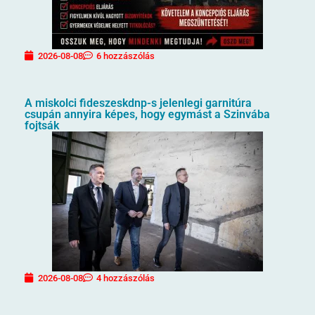
2026-08-08
6 hozzászólás
A miskolci fideszeskdnp-s jelenlegi garnitúra
csupán annyira képes, hogy egymást a Szinvába
fojtsák
2026-08-08
4 hozzászólás