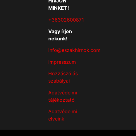
HÍVJON
MINKET!
+36302600871
Vagy írjon
nekünk!
info@eszakhirnok.com
Impresszum
Hozzászólás
szabályai
Adatvédelmi
tájékoztató
Adatvédelmi
elveink