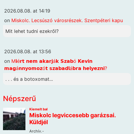
2026.08.08. at 14:19
on
Miskolc. Lecsúszó városrészek. Szentpéteri kapu
Mit lehet tudni ezekről?
2026.08.08. at 13:56
on
M𝗶é𝗿𝘁 𝗻𝗲𝗺 𝗮𝗸𝗮𝗿𝗷á𝗸 𝗦𝘇𝗮𝗯ó 𝗞𝗲𝘃𝗶𝗻
𝗺𝗮𝗴á𝗻𝗻𝘆𝗼𝗺𝗼𝘇ó𝘁 𝘀𝘇𝗮𝗯𝗮𝗱𝗹á𝗯𝗿𝗮 𝗵𝗲𝗹𝘆𝗲𝘇𝗻𝗶?
. . . és a botoxomat...
Népszerű