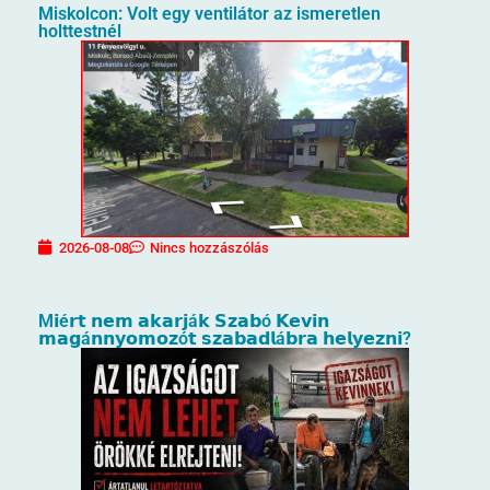
Miskolcon: Volt egy ventilátor az ismeretlen
holttestnél
2026-08-08
Nincs hozzászólás
M𝗶é𝗿𝘁 𝗻𝗲𝗺 𝗮𝗸𝗮𝗿𝗷á𝗸 𝗦𝘇𝗮𝗯ó 𝗞𝗲𝘃𝗶𝗻
𝗺𝗮𝗴á𝗻𝗻𝘆𝗼𝗺𝗼𝘇ó𝘁 𝘀𝘇𝗮𝗯𝗮𝗱𝗹á𝗯𝗿𝗮 𝗵𝗲𝗹𝘆𝗲𝘇𝗻𝗶?