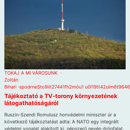
TOKAJ A MI VÁROSUNK
·
Zoltán
Bihari
·
s
p
o
d
r
n
e
S
t
o
9
i
i
t
2
7
4
4
1
f
h
2
m
ó
u
1
u
0
l
1
9
t
t
4
2
u
l
m
6
t
9
6
4
6
Tájékoztató a TV-torony környezetének
látogathatóságáról
Ruszin-Szendi Romulusz honvédelmi miniszter úr a
következő tájékoztatást adta: A NATO egy integrált
védelmi vonalat alakított ki, népszerű nevén drónfalat.