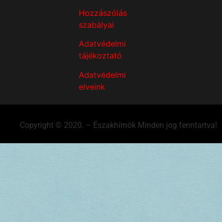
Hozzászólás
szabályai
Adatvédelmi
tájékoztató
Adatvédelmi
elveink
Copyright © 2020. – Északhírnök Minden jog fenntartva!