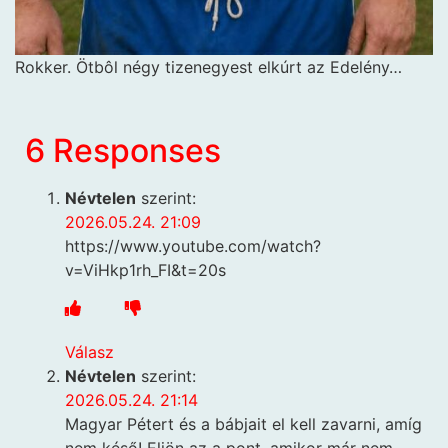
Rokker. Ötbôl négy tizenegyest elkúrt az Edelény…
6 Responses
Névtelen
szerint:
2026.05.24. 21:09
https://www.youtube.com/watch?
v=ViHkp1rh_FI&t=20s
Válasz
Névtelen
szerint:
2026.05.24. 21:14
Magyar Pétert és a bábjait el kell zavarni, amíg