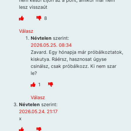
nem késő! Eljön az a pont, amikor már nem
lesz visszaút
8
Válasz
Névtelen
szerint:
2026.05.25. 08:34
Zavard. Egy hónapja már próbálkoztatok,
kiskutya. Ráérsz, hasznosat úgyse
csinálsz, csak próbálkozz. Ki nem szar
le?
1
Válasz
Névtelen
szerint:
2026.05.24. 21:17
x