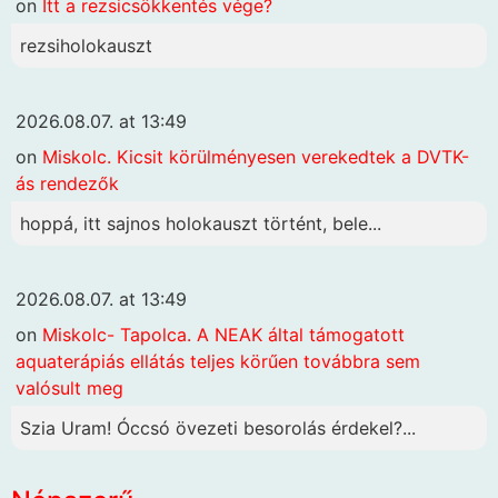
on
Itt a rezsicsökkentés vége?
rezsiholokauszt
2026.08.07. at 13:49
on
Miskolc. Kicsit körülményesen verekedtek a DVTK-
ás rendezők
hoppá, itt sajnos holokauszt történt, bele...
2026.08.07. at 13:49
on
Miskolc- Tapolca. A NEAK által támogatott
aquaterápiás ellátás teljes körűen továbbra sem
valósult meg
Szia Uram! Óccsó övezeti besorolás érdekel?...