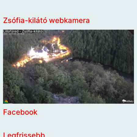
Zsófia-kilátó webkamera
Facebook
Legfrissebb