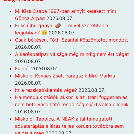
M. Kiss Csaba 1997-ben annyit keresett mint
Göncz Árpád
2026.08.07.
Friss újburgonya! 🥔 Ti mivel szeretitek a
legjobban? 😊
2026.08.07.
Csak békésen. Tóth-Szántai köszöntetet mondott
2026.08.07.
A kerékpáripar válsága még mindig nem ért véget
2026.08.07.
Küldjél
2026.08.07.
Miskolc. Kovács Zsolt haragszik Bíró Márkra
2026.08.07.
Itt a rezsicsökkentés vége?
2026.08.07.
Ha mondjuk zsídók akkor is az itteni független és
nem befolyásolható rendőrség eljárt volna ellenük
2026.08.07.
Miskolc- Tapolca. A NEAK által támogatott
aquaterápiás ellátás teljes körűen továbbra sem
valósult meg
2026.08.07.