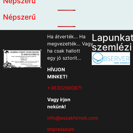
Népszerű
Népszerű
Lapunka
Ha átverték… Ha
megvezették… Vagy
szemlézi
ha csak hallott
egy jó sztorit…
HÍVJON
MINKET!
+36302600871
Vagy írjon
nekünk!
info@eszakhirnok.com
Impresszum