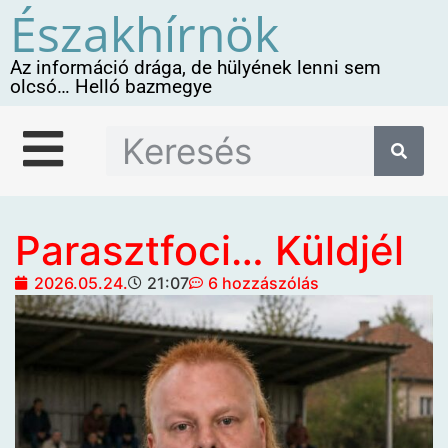
Északhírnök
Az információ drága, de hülyének lenni sem
olcsó… Helló bazmegye
Parasztfoci… Küldjél
2026.05.24.
21:07
6 hozzászólás