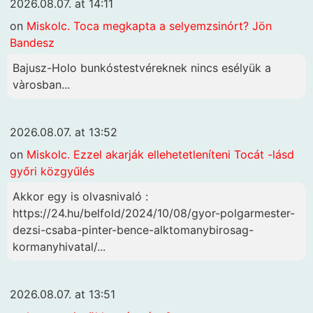
2026.08.07. at 14:11
on
Miskolc. Toca megkapta a selyemzsinórt? Jön
Bandesz
Bajusz-Holo bunkóstestvéreknek nincs esélyük a
vàrosban...
2026.08.07. at 13:52
on
Miskolc. Ezzel akarják ellehetetleníteni Tocát -lásd
győri közgyűlés
Akkor egy is olvasnivaló :
https://24.hu/belfold/2024/10/08/gyor-polgarmester-
dezsi-csaba-pinter-bence-alktomanybirosag-
kormanyhivatal/...
2026.08.07. at 13:51