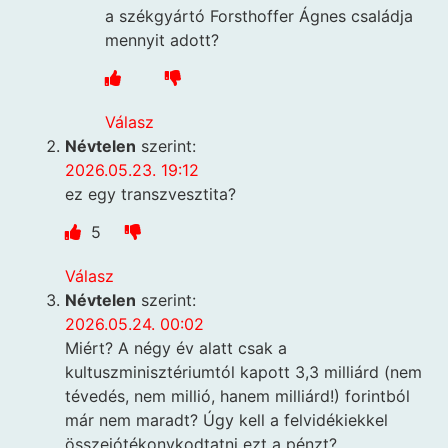
a székgyártó Forsthoffer Ágnes családja
mennyit adott?
Válasz
Névtelen
szerint:
2026.05.23. 19:12
ez egy transzvesztita?
5
Válasz
Névtelen
szerint:
2026.05.24. 00:02
Miért? A négy év alatt csak a
kultuszminisztériumtól kapott 3,3 milliárd (nem
tévedés, nem millió, hanem milliárd!) forintból
már nem maradt? Úgy kell a felvidékiekkel
összejótékonykodtatni ezt a pénzt?