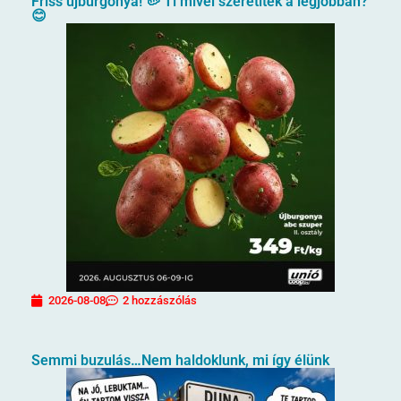
Friss újburgonya! 🥔 Ti mivel szeretitek a legjobban?
😊
2026-08-08
2 hozzászólás
Semmi buzulás…Nem haldoklunk, mi így élünk