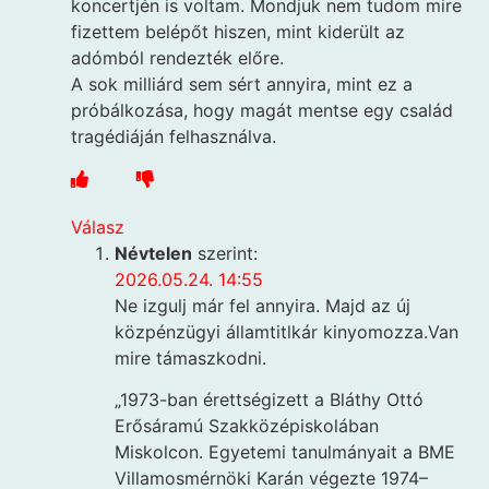
koncertjén is voltam. Mondjuk nem tudom mire
fizettem belépőt hiszen, mint kiderült az
adómból rendezték előre.
A sok milliárd sem sért annyira, mint ez a
próbálkozása, hogy magát mentse egy család
tragédiáján felhasználva.
Válasz
Névtelen
szerint:
2026.05.24. 14:55
Ne izgulj már fel annyira. Majd az új
közpénzügyi államtitlkár kinyomozza.Van
mire támaszkodni.
„1973-ban érettségizett a Bláthy Ottó
Erősáramú Szakközépiskolában
Miskolcon. Egyetemi tanulmányait a BME
Villamosmérnöki Karán végezte 1974–