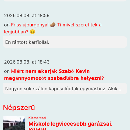
2026.08.08. at 18:59
on
Friss újburgonya! 🥔 Ti mivel szeretitek a
legjobban? 😊
Én rántott karfiollal.
2026.08.08. at 18:43
on
M𝗶é𝗿𝘁 𝗻𝗲𝗺 𝗮𝗸𝗮𝗿𝗷á𝗸 𝗦𝘇𝗮𝗯ó 𝗞𝗲𝘃𝗶𝗻
𝗺𝗮𝗴á𝗻𝗻𝘆𝗼𝗺𝗼𝘇ó𝘁 𝘀𝘇𝗮𝗯𝗮𝗱𝗹á𝗯𝗿𝗮 𝗵𝗲𝗹𝘆𝗲𝘇𝗻𝗶?
Nagyon sok szálon kapcsolódtak egymáshoz. Akik...
Népszerű