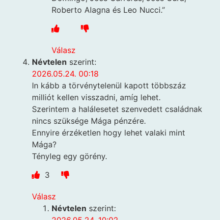
Roberto Alagna és Leo Nucci.”
Válasz
Névtelen
szerint:
2026.05.24. 00:18
In kább a törvénytelenül kapott többszáz
milliót kellen visszadni, amíg lehet.
Szerintem a halálesetet szenvedett családnak
nincs szüksége Mága pénzére.
Ennyire érzéketlen hogy lehet valaki mint
Mága?
Tényleg egy görény.
3
Válasz
Névtelen
szerint: