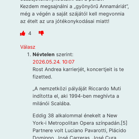
Kezdem megsajnálni a „gyönyörű Annamáriát”,
még a végén a saját szájától kell megvonnia
az ételt az ura jótékonykodásai miatt!
4
Válasz
Névtelen
szerint:
2026.05.24. 10:07
Rost Andrea karrierjét, koncertjeit is te
fizetted.
„A nemzetközi pályáját Riccardo Muti
indította el, aki 1994-ben meghívta a
milánói Scalába.
Eddig 38 alkalommal énekelt a New
York-i Metropolitan Opera színpadán.[5]
Partnere volt Luciano Pavarotti, Plácido
Domingo, José Carreras, José Cura,