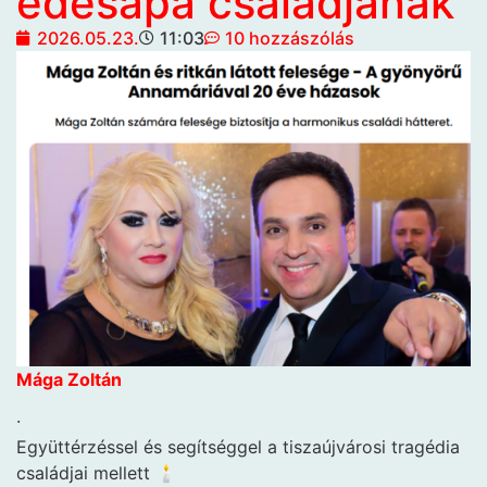
édesapa családjának
2026.05.23.
11:03
10 hozzászólás
Mága Zoltán
·
Együttérzéssel és segítséggel a tiszaújvárosi tragédia
családjai mellett 🕯️