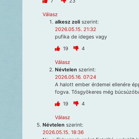
7
23
Válasz
alkesz zoli
szerint:
2026.05.15. 21:32
pufika de ideges vagy
19
4
Válasz
Névtelen
szerint:
2026.05.16. 07:24
A halott ember érdemei ellenére épp
fogva. Tősgyökeres még búcsúzóba
19
4
Válasz
Névtelen
szerint:
2026.05.15. 18:36