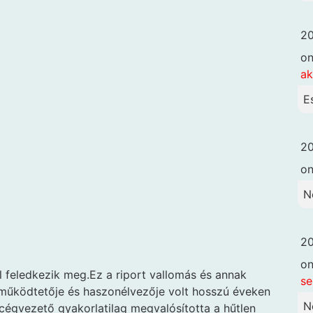
20
o
ak
E
20
o
N
20
o
l feledkezik meg.Ez a riport vallomás és annak
se
működtetője és haszonélvezője volt hosszú éveken
N
 cégvezető gyakorlatilag megvalósította a hűtlen