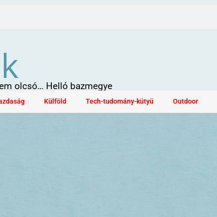
ök
 sem olcsó… Helló bazmegye
azdaság
Külföld
Tech-tudomány-kütyü
Outdoor