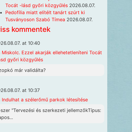
Tocát -lásd győri közgyűlés
2026.08.07.
Pedofília miatt elítélt tanárt szúrt ki
Tusványoson Szabó Tímea
2026.08.07.
riss kommentek
26.08.07. at 10:40
n
Miskolc. Ezzel akarják ellehetetleníteni Tocát
ásd győri közgyűlés
zopkó már validálta?
26.08.07. at 10:37
n
Indulhat a szélerőmű parkok létesítése
-szer "Tervezési és szerkezeti jellemzőkTípus:
apos...