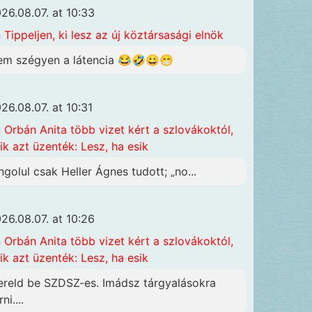
26.08.07. at 10:33
n
Tippeljen, ki lesz az új köztársasági elnök
em szégyen a látencia 😂🤣😀😁
26.08.07. at 10:31
n
Orbán Anita több vizet kért a szlovákoktól,
ik azt üzenték: Lesz, ha esik
ngolul csak Heller Ágnes tudott; „no...
26.08.07. at 10:26
n
Orbán Anita több vizet kért a szlovákoktól,
ik azt üzenték: Lesz, ha esik
ereld be SZDSZ-es. Imádsz tárgyalásokra
rni....