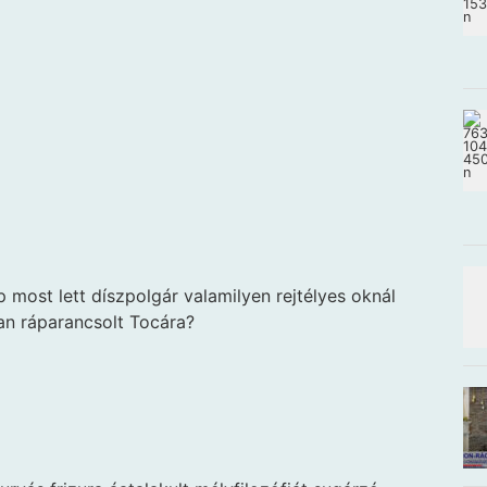
 most lett díszpolgár valamilyen rejtélyes oknál
n ráparancsolt Tocára?