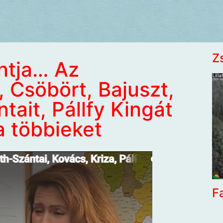
Z
ntja… Az
 Csöbört, Bajuszt,
tait, Pállfy Kingát
 a többieket
F