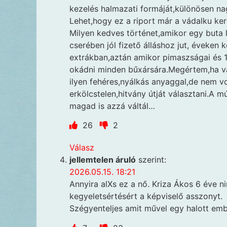
kezelés halmazati formáját,különösen n
Lehet,hogy ez a riport már a vádalku ker
Milyen kedves történet,amikor egy buta l
cserében jól fizető álláshoz jut, éveken 
extrákban,aztán amikor pimaszságai és 10
okádni minden bűxársára.Megértem,ha val
ilyen fehéres,nyálkás anyaggal,de nem v
erkölcstelen,hitvány útját választani.A m
magad is azzá váltál…
26
2
Válasz
jellemtelen áruló
szerint:
2026.05.15. 18:21
Annyira alXs ez a nő. Kriza Ákos 6 éve ni
kegyeletsértésért a képviselő asszonyt.
Szégyenteljes amit művel egy halott emb