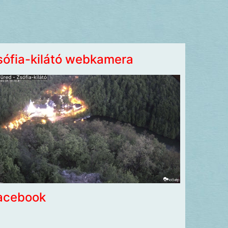
sófia-kilátó webkamera
acebook