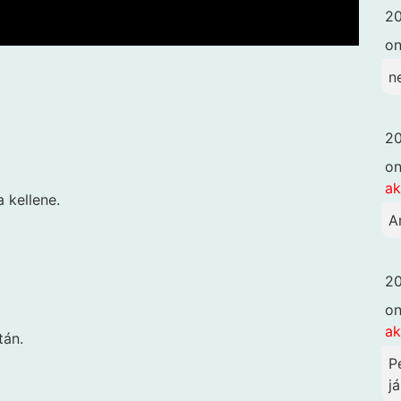
20
o
n
20
o
ak
 kellene.
A
20
o
ak
tán.
P
já