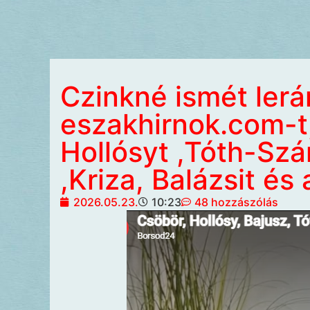
Czinkné ismét lerá
eszakhirnok.com-t,
Hollósyt ,Tóth-Szán
,Kriza, Balázsit és
2026.05.23.
10:23
48 hozzászólás