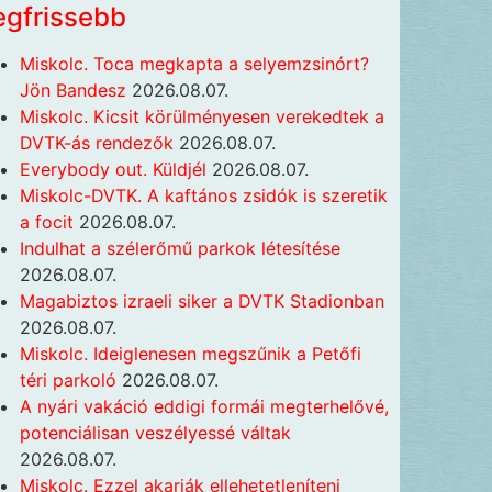
egfrissebb
Miskolc. Toca megkapta a selyemzsinórt?
Jön Bandesz
2026.08.07.
Miskolc. Kicsit körülményesen verekedtek a
DVTK-ás rendezők
2026.08.07.
Everybody out. Küldjél
2026.08.07.
Miskolc-DVTK. A kaftános zsidók is szeretik
a focit
2026.08.07.
Indulhat a szélerőmű parkok létesítése
2026.08.07.
Magabiztos izraeli siker a DVTK Stadionban
2026.08.07.
Miskolc. Ideiglenesen megszűnik a Petőfi
téri parkoló
2026.08.07.
A nyári vakáció eddigi formái megterhelővé,
potenciálisan veszélyessé váltak
2026.08.07.
Miskolc. Ezzel akarják ellehetetleníteni