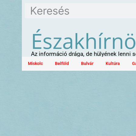
Északhírn
Az információ drága, de hülyének lenni
Miskolc
Belföld
Bulvár
Kultúra
G