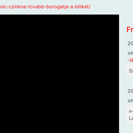
lc-czinkne-tovabb-borogatja-a-biliket/
F
20
o
-l
S
20
o
n
L