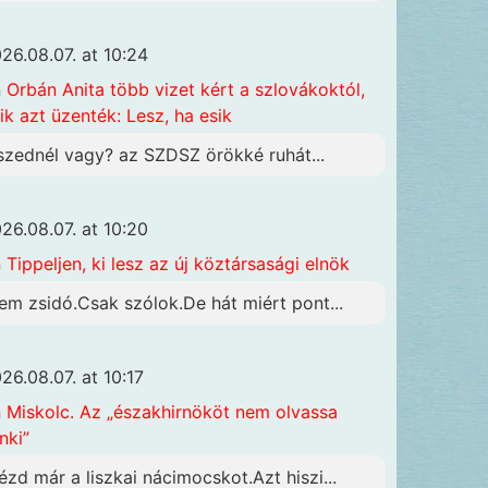
26.08.07. at 10:24
n
Orbán Anita több vizet kért a szlovákoktól,
ik azt üzenték: Lesz, ha esik
szednél vagy? az SZDSZ örökké ruhát...
26.08.07. at 10:20
n
Tippeljen, ki lesz az új köztársasági elnök
em zsidó.Csak szólok.De hát miért pont...
26.08.07. at 10:17
n
Miskolc. Az „északhirnököt nem olvassa
nki”
ézd már a liszkai nácimocskot.Azt hiszi...