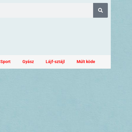
Sport
Gyász
Lájf-sztájl
Múlt köde