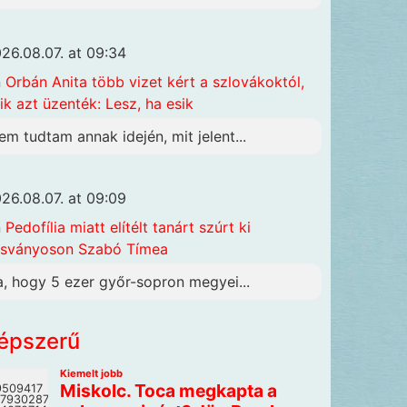
26.08.07. at 09:34
n
Orbán Anita több vizet kért a szlovákoktól,
ik azt üzenték: Lesz, ha esik
em tudtam annak idején, mit jelent...
26.08.07. at 09:09
n
Pedofília miatt elítélt tanárt szúrt ki
sványoson Szabó Tímea
a, hogy 5 ezer győr-sopron megyei...
épszerű