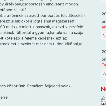
agy értékben,csoportosan elkövetett módon.
etében zajlott?
20
iba a főninek szerzett pár perces felüdítésekért
keresztül lubickol a jogtalanul megszerzett
o
0 millixx e miatt kibasszák, elkezd visszafelé
ak
akinek fölfordul a gyomra,ha tele van a szája
N
olt kötelező a felemelkedésnek ezt az
últnak ezt a szeletét már nem tudod kiköpni,te
20
o
Tu
J
ncs közöttünk. Remélem feljelenti valaki
N
errel.