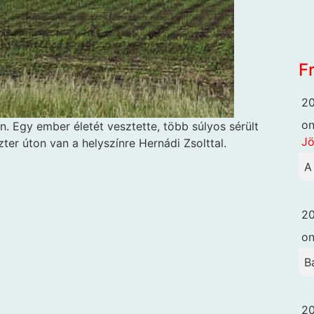
F
20
o
. Egy ember életét vesztette, több súlyos sérült
Jö
zter úton van a helyszínre Hernádi Zsolttal.
A
20
o
B
20