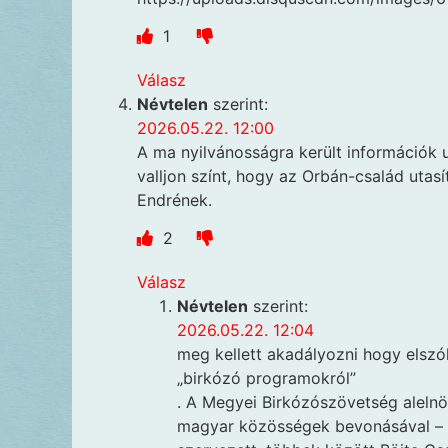
1
Válasz
Névtelen
szerint:
2026.05.22. 12:00
A ma nyilvánosságra került információk u
valljon színt, hogy az Orbán-család uta
Endrének.
2
Válasz
Névtelen
szerint:
2026.05.22. 12:04
meg kellett akadályozni hogy elszó
„birkózó programokról”
. A Megyei Birkózószövetség alelnö
magyar közösségek bevonásával – 