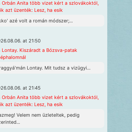
n
Orbán Anita több vizet kért a szlovákoktól,
ik azt üzenték: Lesz, ha esik
kko' azé volt a román módszer;...
26.08.06. at 21:50
n
Lontay. Kiszáradt a Bózsva-patak
éphalomnál
raggyá'mán Lontay. Mit tudsz a vizügyi...
26.08.06. at 21:45
n
Orbán Anita több vizet kért a szlovákoktól,
ik azt üzenték: Lesz, ha esik
azmeg! Velem nem üzleteltek, pedig
erinted...