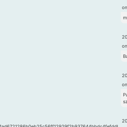
o
m
20
o
B
20
o
Pa
s
20
s/61ad6721286b0eb25c56ff12929f2b937644bbdc4fefddbc5