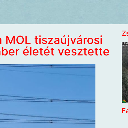
Z
 MOL tiszaújvárosi
er életét vesztette
F