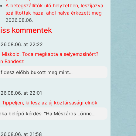
A betegszállítók ülő helyzetben, leszíjazva
szállították haza, ahol halva érkezett meg
2026.08.06.
riss kommentek
26.08.06. at 22:22
n
Miskolc. Toca megkapta a selyemzsinórt?
n Bandesz
 fidesz előbb bukott meg mint...
26.08.06. at 22:01
n
Tippeljen, ki lesz az új köztársasági elnök
aka belépő kérdés: "Ha Mészáros Lőrinc...
26.08.06. at 21:58