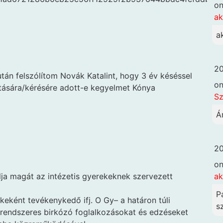
o
ak
a
20
tán felszólítom Novák Katalint, hogy 3 év késéssel
o
sítására/kérésére adott-e kegyelmet Kónya
Sz
Á
20
o
ak
lja magát az intézetis gyerekeknek szervezett
P
keként tevékenykedő ifj. O Gy– a határon túli
sz
rendszeres birkózó foglalkozásokat és edzéseket