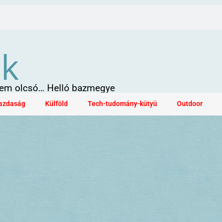
ök
 sem olcsó… Helló bazmegye
azdaság
Külföld
Tech-tudomány-kütyü
Outdoor