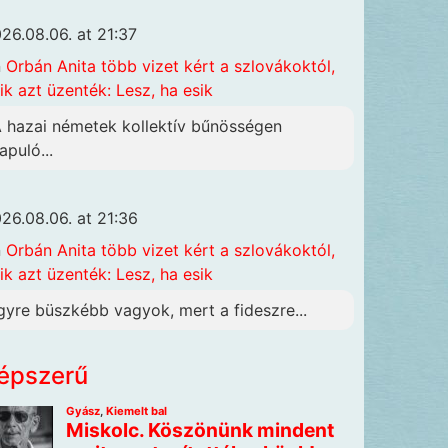
26.08.06. at 21:37
n
Orbán Anita több vizet kért a szlovákoktól,
ik azt üzenték: Lesz, ha esik
A hazai németek kollektív bűnösségen
apuló...
26.08.06. at 21:36
n
Orbán Anita több vizet kért a szlovákoktól,
ik azt üzenték: Lesz, ha esik
gyre büszkébb vagyok, mert a fideszre...
épszerű