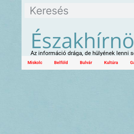
Északhírn
Az információ drága, de hülyének lenni
Miskolc
Belföld
Bulvár
Kultúra
G