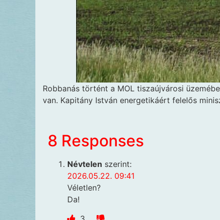
Robbanás történt a MOL tiszaújvárosi üzemében
van. Kapitány István energetikáért felelős minis
8 Responses
Névtelen
szerint:
2026.05.22. 09:41
Véletlen?
Da!
3