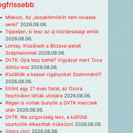
egfrissebb
Miskolc. Az „északhirnököt nem olvassa
senki”
2026.08.06.
Tippeljen, ki lesz az új köztársasági elnök
2026.08.06.
Lontay. Kiszáradt a Bózsva-patak
Széphalomnál
2026.08.06.
DVTK. Újra lesz balhé? Vigyázat mert Toca
dühös lesz
2026.08.06.
Kiutálták a kassai cigányokat Szalonnáról?
2026.08.06.
Eltűnt egy 21 éves fiatal, az Ozora
fesztiválon látták utoljára
2026.08.06.
Régen is voltak bunyók a DVTK meccsek
után
2026.08.06.
DVTK. Ma szigorúság lesz, a külföldi
szurkolók elkezdtek trükközni
2026.08.06.
(nincs cím)
2026.08.06.