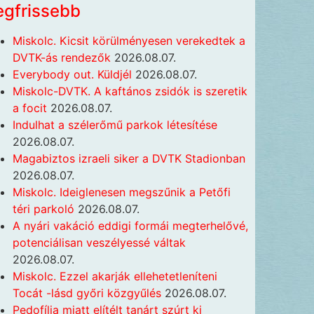
egfrissebb
Miskolc. Kicsit körülményesen verekedtek a
DVTK-ás rendezők
2026.08.07.
Everybody out. Küldjél
2026.08.07.
Miskolc-DVTK. A kaftános zsidók is szeretik
a focit
2026.08.07.
Indulhat a szélerőmű parkok létesítése
2026.08.07.
Magabiztos izraeli siker a DVTK Stadionban
2026.08.07.
Miskolc. Ideiglenesen megszűnik a Petőfi
téri parkoló
2026.08.07.
A nyári vakáció eddigi formái megterhelővé,
potenciálisan veszélyessé váltak
2026.08.07.
Miskolc. Ezzel akarják ellehetetleníteni
Tocát -lásd győri közgyűlés
2026.08.07.
Pedofília miatt elítélt tanárt szúrt ki