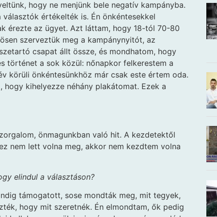
gyeltünk, hogy ne menjünk bele negatív kampányba.
 választók értékelték is. Én önkéntesekkel
 érezte az ügyet. Azt láttam, hogy 18-tól 70-80
özösen szerveztük meg a kampánynyitót, az
összetartó csapat állt össze, és mondhatom, hogy
es történet a sok közül: nőnapkor felkerestem a
 év körüli önkéntesünkhöz már csak este értem oda.
na, hogy kihelyezze néhány plakátomat. Ezek a
 szorgalom, önmagunkban való hit. A kezdetektől
 ez nem lett volna meg, akkor nem kezdtem volna
hogy elindul a választáson?
indig támogatott, sose mondták meg, mit tegyek,
zték, hogy mit szeretnék. Én elmondtam, ők pedig