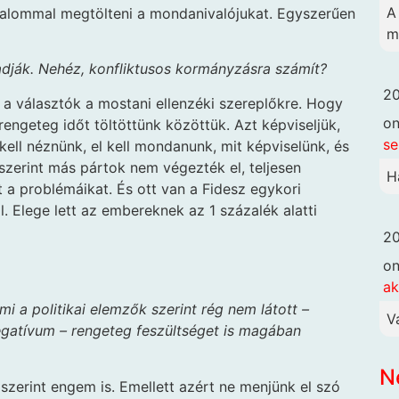
A
talommal megtölteni a mondanivalójukat. Egyszerűen
m
adják. Nehéz, konfliktusos kormányzásra számít?
20
t a választók a mostani ellenzéki szereplőkre. Hogy
o
engeteg időt töltöttünk közöttük. Azt képviseljük,
se
ll néznünk, el kell mondanunk, mit képviselünk, és
 szerint más pártok nem végezték el, teljesen
H
 a problémáikat. És ott van a Fidesz egykori
l. Elege lett az embereknek az 1 százalék alatti
20
o
ak
i a politikai elemzők szerint rég nem látott –
V
negatívum – rengeteg feszültséget is magában
N
szerint engem is. Emellett azért ne menjünk el szó