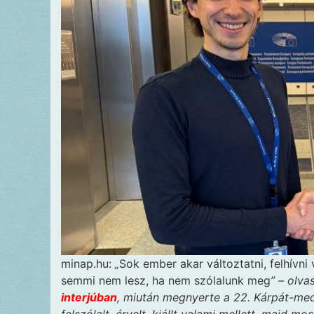
minap.hu:
„
Sok ember akar változtatni, felhívni
semmi nem lesz, ha nem szólalunk meg
” – olv
interjúban
, miután megnyerte a 22. Kárpát-me
felszólalt, érvelt, kiállt valami mellett, majd 