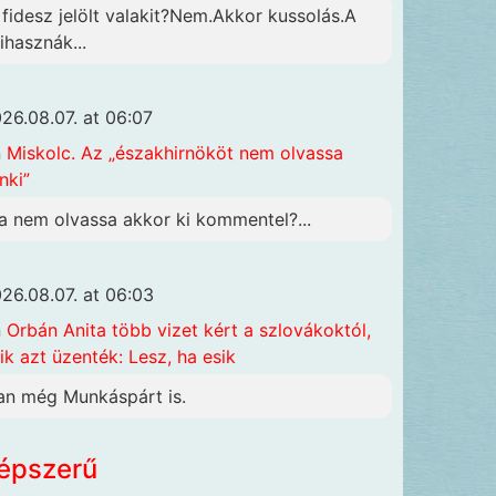
 fidesz jelölt valakit?Nem.Akkor kussolás.A
ihasznák...
26.08.07. at 06:07
n
Miskolc. Az „északhirnököt nem olvassa
nki”
a nem olvassa akkor ki kommentel?...
26.08.07. at 06:03
n
Orbán Anita több vizet kért a szlovákoktól,
ik azt üzenték: Lesz, ha esik
an még Munkáspárt is.
épszerű