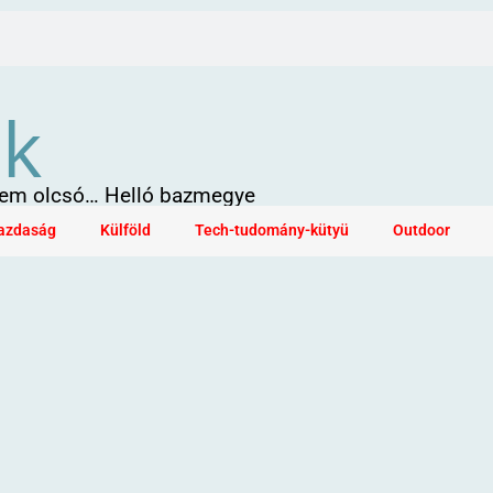
ök
 sem olcsó… Helló bazmegye
azdaság
Külföld
Tech-tudomány-kütyü
Outdoor