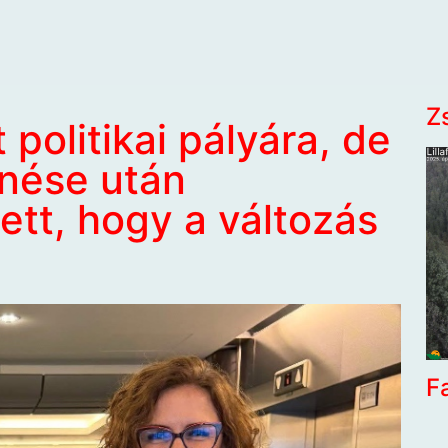
Z
politikai pályára, de
űnése után
ett, hogy a változás
F