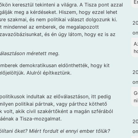
É
ön keresztül tekinteni a világra. A Tisza pont azzal
álják meg a kérdéseket. Hiszem, hogy ezzel lehet
e szakmai, és nem politikai választ dolgozunk ki.
20
yet mindennel az emberek, de megalapozott
o
szavazóbázisunkat, és én úgy látom, hogy ez is az
A
h
választáson méretett meg.
 emberek demokratikusan eldönthették, hogy kit
20
őjelöltjük. Alulról építkeztünk.
o
G
litikusok indultak az előválasztáson, itt pedig
ni
lyen politikai pártnak, vagy párthoz köthető
nk volt, akik civil szakértőként a magán szférából
gáénak a Tisza-mozgalmat.
20
ítani őket? Miért fordult el ennyi ember tőlük?
o