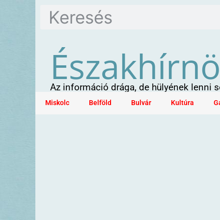
Északhírn
Az információ drága, de hülyének lenni
Miskolc
Belföld
Bulvár
Kultúra
G