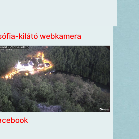
sófia-kilátó webkamera
acebook