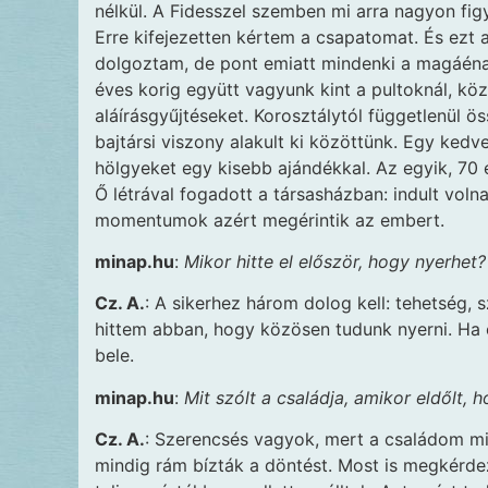
nélkül. A Fidesszel szemben mi arra nagyon fi
Erre kifejezetten kértem a csapatomat. És ezt a
dolgoztam, de pont emiatt mindenki a magáénak
éves korig együtt vagyunk kint a pultoknál, k
aláírásgyűjtéseket. Korosztálytól függetlenül 
bajtársi viszony alakult ki közöttünk. Egy kedv
hölgyeket egy kisebb ajándékkal. Az egyik, 70
Ő létrával fogadott a társasházban: indult vol
momentumok azért megérintik az embert.
minap.hu
:
Mikor hitte el először, hogy nyerhet?
Cz. A.
: A sikerhez három dolog kell: tehetség,
hittem abban, hogy közösen tudunk nyerni. Ha
bele.
minap.hu
:
Mit szólt a családja, amikor eldőlt, 
Cz. A.
: Szerencsés vagyok, mert a családom m
mindig rám bízták a döntést. Most is megkérde