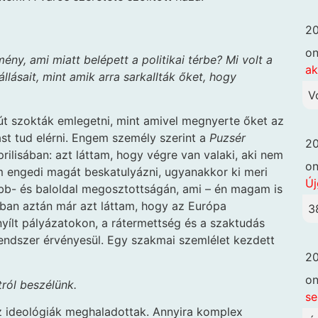
20
o
mény, ami miatt belépett a politikai térbe? Mi volt a
ak
állásait, mint amik arra sarkallták őket, hogy
V
erjút szokták emlegetni, mint amivel megnyerte őket az
ást tud elérni. Engem személy szerint a
Puzsér
20
rilisában: azt láttam, hogy végre van valaki, aki nem
o
m engedi magát beskatulyázni, ugyanakkor ki meri
Új
obb- és baloldal megosztottságán, ami – én magam is
ban aztán már azt láttam, hogy az Európa
3
nyílt pályázatokon, a rátermettség és a szaktudás
rendszer érvényesül. Egy szakmai szemlélet kezdett
20
o
ról beszélünk.
se
z ideológiák meghaladottak. Annyira komplex