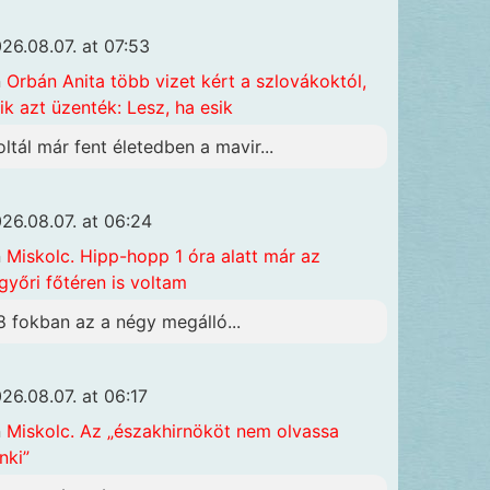
26.08.07. at 07:53
n
Orbán Anita több vizet kért a szlovákoktól,
ik azt üzenték: Lesz, ha esik
oltál már fent életedben a mavir...
26.08.07. at 06:24
n
Miskolc. Hipp-hopp 1 óra alatt már az
győri főtéren is voltam
8 fokban az a négy megálló...
26.08.07. at 06:17
n
Miskolc. Az „északhirnököt nem olvassa
nki”