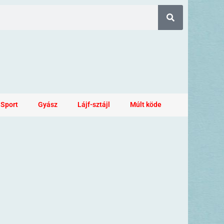
Sport
Gyász
Lájf-sztájl
Múlt köde