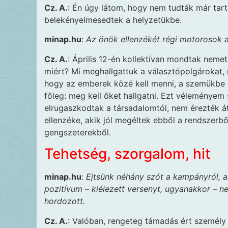
Cz. A.
: Én úgy látom, hogy nem tudták már tar
belekényelmesedtek a helyzetükbe.
minap.hu
:
Az önök ellenzékét régi motorosok 
Cz. A.
: Április 12-én kollektívan mondtak neme
miért? Mi meghallgattuk a választópolgárokat, r
hogy az emberek közé kell menni, a szemükbe ke
főleg: meg kell őket hallgatni. Ezt véleményem
elrugaszkodtak a társadalomtól, nem érezték át
ellenzéke, akik jól megéltek ebből a rendszerbő
gengszeterekből.
Tehetség, szorgalom, hit
minap.hu
:
Ejtsünk néhány szót a kampányról, am
pozitívum – kiélezett versenyt, ugyanakkor – 
hordozott.
Cz. A.
: Valóban, rengeteg támadás ért személy 