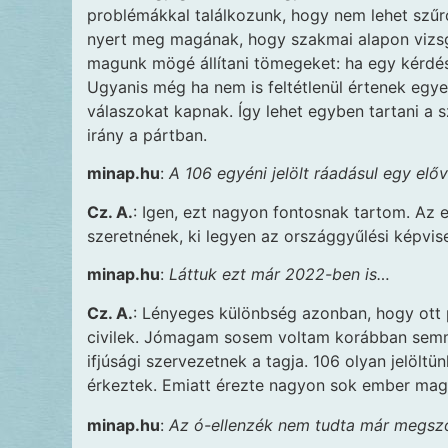
problémákkal találkozunk, hogy nem lehet szűrők
nyert meg magának, hogy szakmai alapon vizsg
magunk mögé állítani tömegeket: ha egy kérdésr
Ugyanis még ha nem is feltétlenül értenek eg
válaszokat kapnak. Így lehet egyben tartani a 
irány a pártban.
minap.hu
:
A 106 egyéni jelölt ráadásul egy elő
Cz. A.
: Igen, ezt nagyon fontosnak tartom. Az
szeretnének, ki legyen az országgyűlési képvisel
minap.hu
:
Láttuk ezt már 2022-ben is…
Cz. A.
: Lényeges különbség azonban, hogy ott po
civilek. Jómagam sosem voltam korábban semmi
ifjúsági szervezetnek a tagja. 106 olyan jelöltü
érkeztek. Emiatt érezte nagyon sok ember ma
minap.hu
:
Az ó-ellenzék nem tudta már megszól