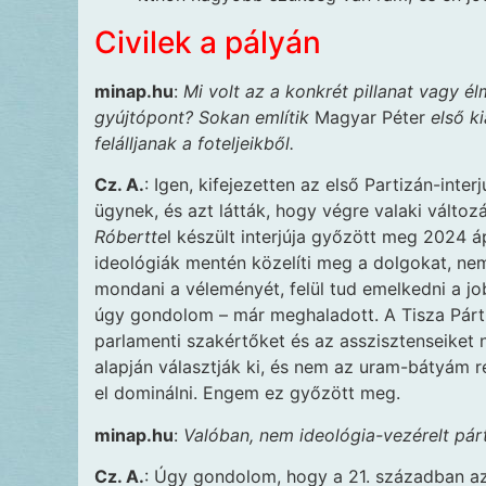
Civilek a pályán
minap.hu
:
Mi volt az a konkrét pillanat vagy él
gyújtópont? Sokan említik
Magyar Péter
első ki
felálljanak a foteljeikből.
Cz. A.
: Igen, kifejezetten az első Partizán-int
ügynek, és azt látták, hogy végre valaki változ
Róbertte
l készült interjúja győzött meg 2024 áp
ideológiák mentén közelíti meg a dolgokat, ne
mondani a véleményét, felül tud emelkedni a j
úgy gondolom – már meghaladott. A Tisza Párt
parlamenti szakértőket és az asszisztenseiket 
alapján választják ki, és nem az uram-bátyám 
el dominálni. Engem ez győzött meg.
minap.hu
:
Valóban, nem ideológia-vezérelt párt
Cz. A.
: Úgy gondolom, hogy a 21. században a