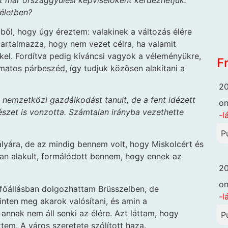
zéletben?
lből, hogy úgy éreztem: valakinek a változás élére
 tartalmazza, hogy nem vezet célra, ha valamit
l. Fordítva pedig kíváncsi vagyok a véleményükre,
F
matos párbeszéd, így tudjuk közösen alakítani a
20
és nemzetközi gazdálkodást tanult, de a fent idézett
o
észet is vonzotta. Számtalan irányba vezethette
-l
P
ályára, de az mindig bennem volt, hogy Miskolcért és
an alakult, formálódott bennem, hogy ennek az
20
o
főállásban dolgozhattam Brüsszelben, de
-l
inten meg akarok valósítani, és amin a
annak nem áll senki az élére. Azt láttam, hogy
P
tem. A város szeretete szólított haza.