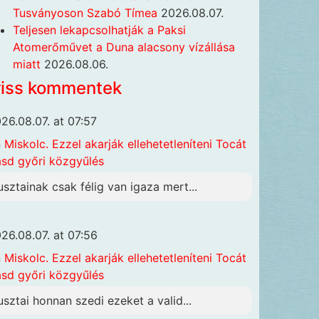
Tusványoson Szabó Tímea
2026.08.07.
Teljesen lekapcsolhatják a Paksi
Atomerőművet a Duna alacsony vízállása
miatt
2026.08.06.
riss kommentek
26.08.07. at 07:57
n
Miskolc. Ezzel akarják ellehetetleníteni Tocát
ásd győri közgyűlés
usztainak csak félig van igaza mert...
26.08.07. at 07:56
n
Miskolc. Ezzel akarják ellehetetleníteni Tocát
ásd győri közgyűlés
usztai honnan szedi ezeket a valid...