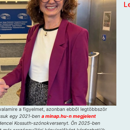
L
 valamire a figyelmet, azonban ebből legtöbbször
assuk egy 2021-ben
a minap.hu-n megjelent
dencei Kossuth-szónokversenyt. Ön 2025-ben
most már országgyűlési képviselőként kérdezhetjük.