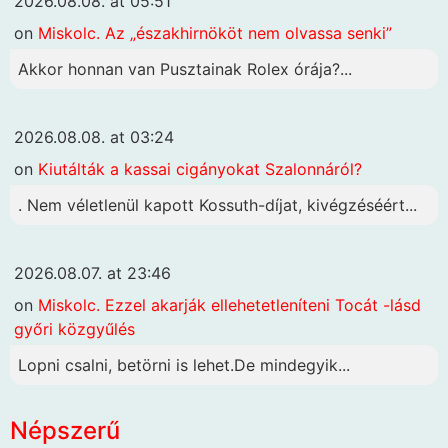
2026.08.08. at 05:51
on
Miskolc. Az „északhirnököt nem olvassa senki”
Akkor honnan van Pusztainak Rolex órája?...
2026.08.08. at 03:24
on
Kiutálták a kassai cigányokat Szalonnáról?
. Nem véletlenül kapott Kossuth-díjat, kivégzéséért...
2026.08.07. at 23:46
on
Miskolc. Ezzel akarják ellehetetleníteni Tocát -lásd
győri közgyűlés
Lopni csalni, betörni is lehet.De mindegyik...
Népszerű