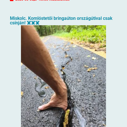
Miskolc. Komlóstetői bringaúton országútival csak
csínján! ☠️☠️☠️