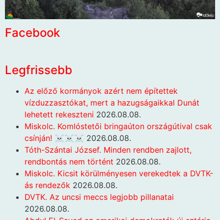
Facebook
Legfrissebb
Az előző kormányok azért nem építettek
vízduzzasztókat, mert a hazugságaikkal Dunát
lehetett rekeszteni
2026.08.08.
Miskolc. Komlóstetői bringaúton országútival csak
csínján! ☠️☠️☠️
2026.08.08.
Tóth-Szántai József. Minden rendben zajlott,
rendbontás nem történt
2026.08.08.
Miskolc. Kicsit körülményesen verekedtek a DVTK-
ás rendezők
2026.08.08.
DVTK. Az uncsi meccs legjobb pillanatai
2026.08.08.