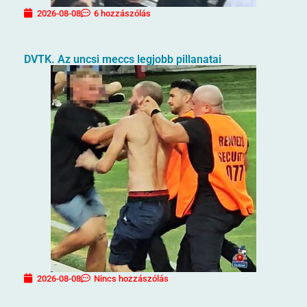
2026-08-08
6 hozzászólás
DVTK. Az uncsi meccs legjobb pillanatai
2026-08-08
Nincs hozzászólás