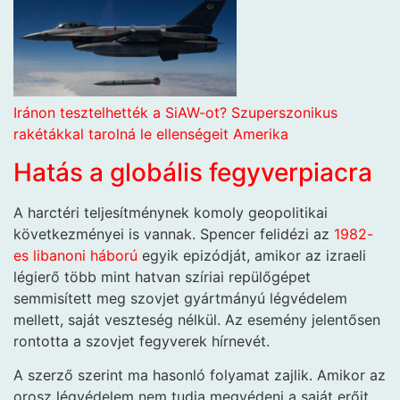
Iránon tesztelhették a SiAW-ot? Szuperszonikus
rakétákkal tarolná le ellenségeit Amerika
Hatás a globális fegyverpiacra
A harctéri teljesítménynek komoly geopolitikai
következményei is vannak. Spencer felidézi az
1982-
es libanoni háború
egyik epizódját, amikor az izraeli
légierő több mint hatvan szíriai repülőgépet
semmisített meg szovjet gyártmányú légvédelem
mellett, saját veszteség nélkül. Az esemény jelentősen
rontotta a szovjet fegyverek hírnevét.
A szerző szerint ma hasonló folyamat zajlik. Amikor az
orosz légvédelem nem tudja megvédeni a saját erőit