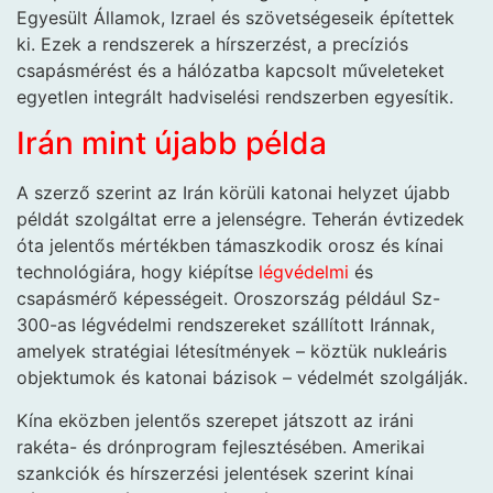
Egyesült Államok, Izrael és szövetségeseik építettek
ki. Ezek a rendszerek a hírszerzést, a precíziós
csapásmérést és a hálózatba kapcsolt műveleteket
egyetlen integrált hadviselési rendszerben egyesítik.
Irán mint újabb példa
A szerző szerint az Irán körüli katonai helyzet újabb
példát szolgáltat erre a jelenségre. Teherán évtizedek
óta jelentős mértékben támaszkodik orosz és kínai
technológiára, hogy kiépítse
légvédelmi
és
csapásmérő képességeit. Oroszország például Sz-
300-as légvédelmi rendszereket szállított Iránnak,
amelyek stratégiai létesítmények – köztük nukleáris
objektumok és katonai bázisok – védelmét szolgálják.
Kína eközben jelentős szerepet játszott az iráni
rakéta- és drónprogram fejlesztésében. Amerikai
szankciók és hírszerzési jelentések szerint kínai