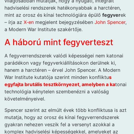
világosabban mutatják, hogy a nyugati, integrált
hadviselési rendszerek hatékonyabbak a harctéren,
mint az orosz és kínai technológiára épülő
fegyver
ek
– írja az
X-en
megjelent bejegyzésében
John Spencer
,
a Modern War Institute szakértője.
A háború mint fegyverteszt
A fegyverrendszerek valódi képességei nem katonai
parádékon vagy fegyverkiállításokon derülnek ki,
hanem a harctéren – érvel John Spencer. A Modern
War Institute kutatója szerint minden konfliktu
s
egyfajta brutális tesztkörnyezet, amelyben a ka
tonai
technológia kénytelen szembenézni a valóság
követelményeivel.
Spencer szerint az elmúlt évek több konfliktusa is azt
mutatja, hogy az orosz és kínai fegyverrendszerek
gyakran nehezen veszik fel a versenyt azokkal a
komplex hadviselési képességekkel, amelyeket az