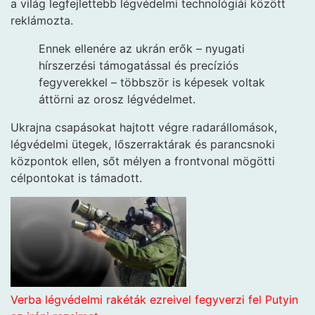
a világ legfejlettebb légvédelmi technológiái között
reklámozta.
Ennek ellenére az ukrán erők – nyugati
hírszerzési támogatással és precíziós
fegyverekkel – többször is képesek voltak
áttörni az orosz légvédelmet.
Ukrajna csapásokat hajtott végre radarállomások,
légvédelmi ütegek, lőszerraktárak és parancsnoki
központok ellen, sőt mélyen a frontvonal mögötti
célpontokat is támadott.
Verba légvédelmi rakéták ezreivel fegyverzi fel Putyin