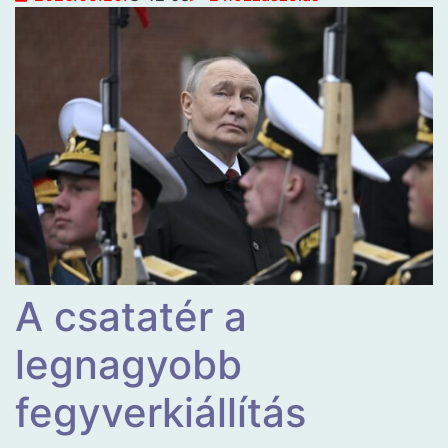
A csatatér a
legnagyobb
fegyverkiállítás