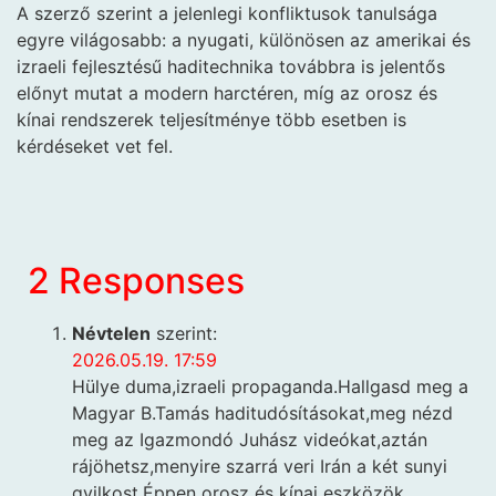
A szerző szerint a jelenlegi konfliktusok tanulsága
egyre világosabb: a nyugati, különösen az amerikai és
izraeli fejlesztésű haditechnika továbbra is jelentős
előnyt mutat a modern harctéren, míg az orosz és
kínai rendszerek teljesítménye több esetben is
kérdéseket vet fel.
2 Responses
Névtelen
szerint:
2026.05.19. 17:59
Hülye duma,izraeli propaganda.Hallgasd meg a
Magyar B.Tamás haditudósításokat,meg nézd
meg az Igazmondó Juhász videókat,aztán
rájöhetsz,menyire szarrá veri Irán a két sunyi
gyilkost.Éppen orosz és kínai eszközök