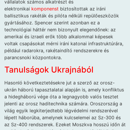
vállalatok számos alkatrészt és
elektronikai
komponenst
biztosítottak az iráni
ballisztikus rakéták és pilóta nélküli repülőeszközök
gyártásához. Spencer szerint azonban ez a
technológiai háttér nem bizonyult elegendőnek: az
amerikai és izraeli erők több alkalommal képesek
voltak csapásokat mérni iráni katonai infrastruktúrára,
például radarokra, rakétaindító rendszerekre és
parancsnoki központokra.
Tanulságok Ukrajnából
Hasonló következtetésekre jut a szerző az orosz-
ukrán háború tapasztalatai alapján is, amely konfliktus
a hidegháború vége óta a legnagyobb valós tesztet
jelenti az orosz haditechnika számára. Oroszország a
világ egyik legkiterjedtebb légvédelmi rendszerével
lépett háborúba, amelynek kulcselemei az Sz-300 és
az Sz-400 rendszerek. Ezeket Moszkva hosszú időn át