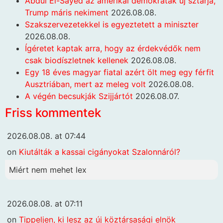
Abdul El-Sayed az amerikai demokraták új sztárja,
Trump máris nekiment
2026.08.08.
Szakszervezetekkel is egyeztetett a miniszter
2026.08.08.
Ígéretet kaptak arra, hogy az érdekvédők nem
csak biodíszletnek kellenek
2026.08.08.
Egy 18 éves magyar fiatal azért ölt meg egy férfit
Ausztriában, mert az meleg volt
2026.08.08.
A végén becsukják Szijjártót
2026.08.07.
Friss kommentek
2026.08.08. at 07:44
on
Kiutálták a kassai cigányokat Szalonnáról?
Miért nem mehet lex
2026.08.08. at 07:11
on
Tippeljen, ki lesz az új köztársasági elnök