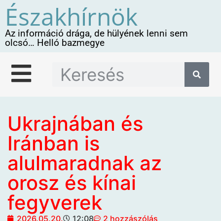
Északhírnök
Az információ drága, de hülyének lenni sem
olcsó… Helló bazmegye
Ukrajnában és
Iránban is
alulmaradnak az
orosz és kínai
fegyverek
2026.05.20.
12:08
2 hozzászólás