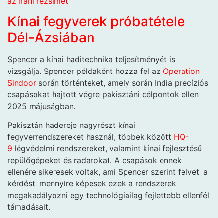
az iráni rezsimet
Kínai fegyverek próbatétele
Dél-Ázsiában
Spencer a kínai haditechnika teljesítményét is
vizsgálja. Spencer példaként hozza fel az
Operation
Sindoor
során történteket, amely során India precíziós
csapásokat hajtott végre pakisztáni célpontok ellen
2025 májuságban.
Pakisztán hadereje nagyrészt kínai
fegyverrendszereket használ, többek között
HQ-
9
légvédelmi rendszereket, valamint kínai fejlesztésű
repülőgépeket és radarokat. A csapások ennek
ellenére sikeresek voltak, ami Spencer szerint felveti a
kérdést, mennyire képesek ezek a rendszerek
megakadályozni egy technológiailag fejlettebb ellenfél
támadásait.