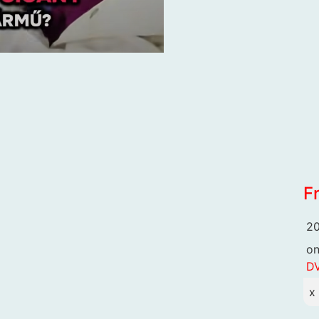
F
20
o
DV
x