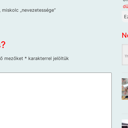
dü
k, miskolc „nevezetessége”
E
N
s?
ző mezőket
*
karakterrel jelöltük