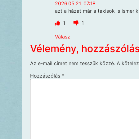
2026.05.21. 07:18
azt a házat már a taxisok is ismeri
1
1
Válasz
Vélemény, hozzászólá
Az e-mail címet nem tesszük közzé.
A kötele
Hozzászólás
*