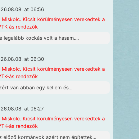
26.08.08. at 06:56
n
Miskolc. Kicsit körülményesen verekedtek a
TK-ás rendezők
e legalább kockás volt a hasam....
26.08.08. at 06:30
n
Miskolc. Kicsit körülményesen verekedtek a
TK-ás rendezők
zért van abban egy kellem és...
26.08.08. at 06:27
n
Miskolc. Kicsit körülményesen verekedtek a
TK-ás rendezők
z előző kormányok azért nem építettek...