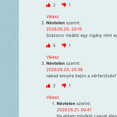
2
1
Válasz
Névtelen
szerint:
2026.05.20. 20:15
Százszor inkább egy cigány mint e
5
1
Válasz
Névtelen
szerint:
2026.05.20. 20:38
neked ennyire bejön a vérfertőzés?
2
1
Válasz
Névtelen
szerint:
2026.05.21. 00:41
Na,ebben mindkét csapat élen