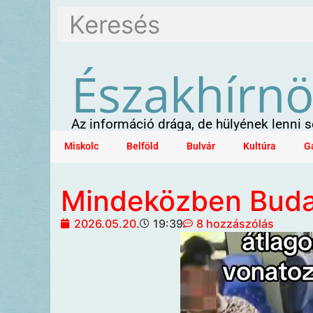
Északhírn
Az információ drága, de hülyének lenni
Miskolc
Belföld
Bulvár
Kultúra
G
Mindeközben Buda
2026.05.20.
19:39
8 hozzászólás