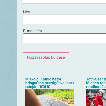
Név
E-mail cím
Miskolc. Komlóstetői
Tóth-Szánta
bringaúton országútival csak
Minden rend
csínján! ☠️☠️☠️
rendbontás