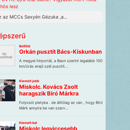
hös lesz
z az MCCs Sexyén Gézuka ,a...
épszerű