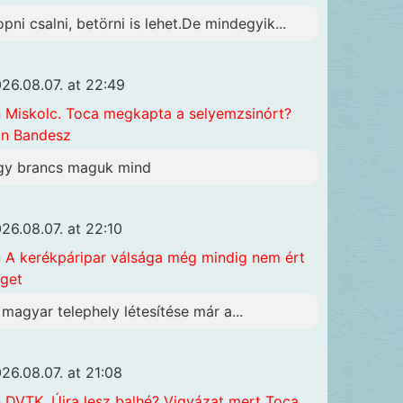
opni csalni, betörni is lehet.De mindegyik...
26.08.07. at 22:49
n
Miskolc. Toca megkapta a selyemzsinórt?
n Bandesz
gy brancs maguk mind
26.08.07. at 22:10
n
A kerékpáripar válsága még mindig nem ért
get
 magyar telephely létesítése már a...
26.08.07. at 21:08
n
DVTK. Újra lesz balhé? Vigyázat mert Toca