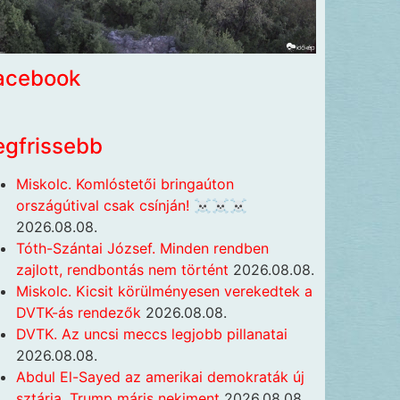
acebook
egfrissebb
Miskolc. Komlóstetői bringaúton
országútival csak csínján! ☠️☠️☠️
2026.08.08.
Tóth-Szántai József. Minden rendben
zajlott, rendbontás nem történt
2026.08.08.
Miskolc. Kicsit körülményesen verekedtek a
DVTK-ás rendezők
2026.08.08.
DVTK. Az uncsi meccs legjobb pillanatai
2026.08.08.
Abdul El-Sayed az amerikai demokraták új
sztárja, Trump máris nekiment
2026.08.08.