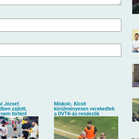
i József.
Miskolc. Kicsit
ben zajlott,
körülményesen verekedtek
 nem történt
a DVTK-ás rendezők