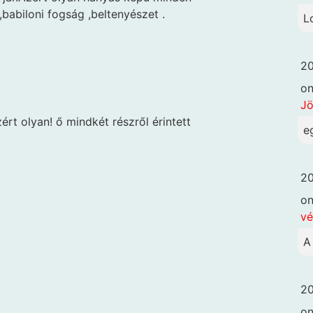
babiloni fogság ,beltenyészet .
L
20
o
Jö
ért olyan! ő mindkét részről érintett
e
20
o
vé
A
20
o