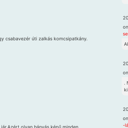
20
o
se
gy csabavezér úti zalkás komcsipatkány.
A
20
o
.
k
20
o
-l
 jár.Azért olyan hányás képű minden