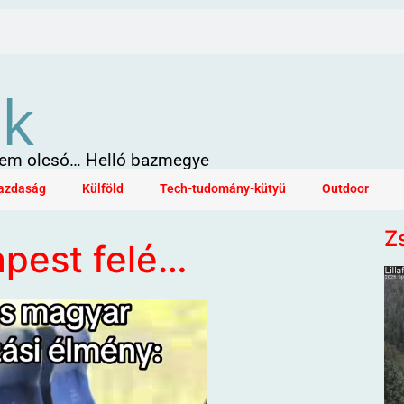
ök
 sem olcsó… Helló bazmegye
azdaság
Külföld
Tech-tudomány-kütyü
Outdoor
Z
pest felé…