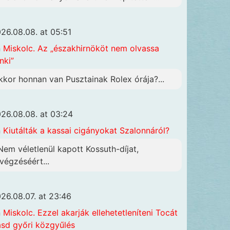
26.08.08. at 05:51
n
Miskolc. Az „északhirnököt nem olvassa
nki”
kkor honnan van Pusztainak Rolex órája?...
26.08.08. at 03:24
n
Kiutálták a kassai cigányokat Szalonnáról?
 Nem véletlenül kapott Kossuth-díjat,
ivégzéséért...
26.08.07. at 23:46
n
Miskolc. Ezzel akarják ellehetetleníteni Tocát
ásd győri közgyűlés