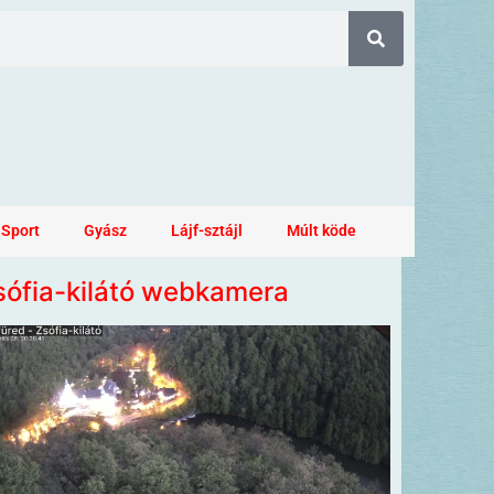
Sport
Gyász
Lájf-sztájl
Múlt köde
sófia-kilátó webkamera