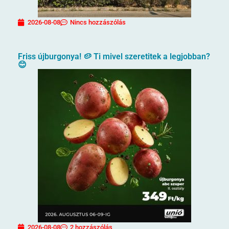
2026-08-08
Nincs hozzászólás
Friss újburgonya! 🥔 Ti mivel szeretitek a legjobban?
😊
2026-08-08
2 hozzászólás