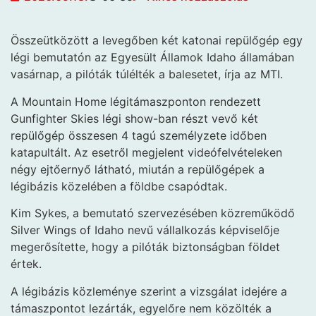
Összeütközött a levegőben két katonai repülőgép egy
légi bemutatón az Egyesült Államok Idaho államában
vasárnap, a pilóták túlélték a balesetet, írja az MTI.
A Mountain Home légitámaszponton rendezett
Gunfighter Skies légi show-ban részt vevő két
repülőgép összesen 4 tagú személyzete időben
katapultált. Az esetről megjelent videófelvételeken
négy ejtőernyő látható, miután a repülőgépek a
légibázis közelében a földbe csapódtak.
Kim Sykes, a bemutató szervezésében közreműködő
Silver Wings of Idaho nevű vállalkozás képviselője
megerősítette, hogy a pilóták biztonságban földet
értek.
A légibázis közleménye szerint a vizsgálat idejére a
támaszpontot lezárták, egyelőre nem közölték a