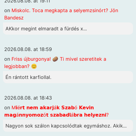
2026.08.08. at 19:11
on
Miskolc. Toca megkapta a selyemzsinórt? Jön
Bandesz
AKkor megint elmaradt a fürdés x...
2026.08.08. at 18:59
on
Friss újburgonya! 🥔 Ti mivel szeretitek a
legjobban? 😊
Én rántott karfiollal.
2026.08.08. at 18:43
on
M𝗶é𝗿𝘁 𝗻𝗲𝗺 𝗮𝗸𝗮𝗿𝗷á𝗸 𝗦𝘇𝗮𝗯ó 𝗞𝗲𝘃𝗶𝗻
𝗺𝗮𝗴á𝗻𝗻𝘆𝗼𝗺𝗼𝘇ó𝘁 𝘀𝘇𝗮𝗯𝗮𝗱𝗹á𝗯𝗿𝗮 𝗵𝗲𝗹𝘆𝗲𝘇𝗻𝗶?
Nagyon sok szálon kapcsolódtak egymáshoz. Akik...