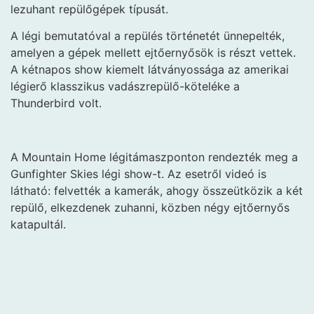
lezuhant repülőgépek típusát.
A légi bemutatóval a repülés történetét ünnepelték,
amelyen a gépek mellett ejtőernyősök is részt vettek.
A kétnapos show kiemelt látványossága az amerikai
légierő klasszikus vadászrepülő-köteléke a
Thunderbird volt.
A Mountain Home légitámaszponton rendezték meg a
Gunfighter Skies légi show-t. Az esetről videó is
látható: felvették a kamerák, ahogy összeütközik a két
repülő, elkezdenek zuhanni, közben négy ejtőernyős
katapultál.