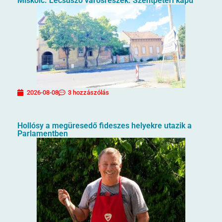
Miskolc. Lecsúszó városrészek. Szentpéteri kapu
2026-08-08
3 hozzászólás
Hollósy a megüresedő fideszes helyekre utazik a
Parlamentben