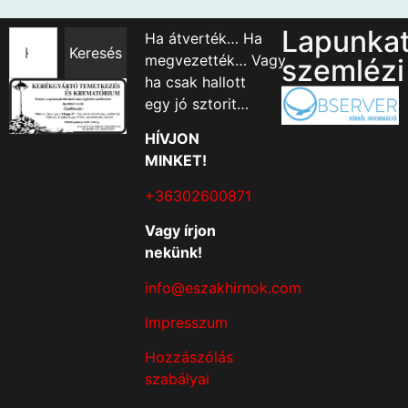
Lapunka
Ha átverték… Ha
Keresés
megvezették… Vagy
szemlézi
ha csak hallott
egy jó sztorit…
HÍVJON
MINKET!
+36302600871
Vagy írjon
nekünk!
info@eszakhirnok.com
Impresszum
Hozzászólás
szabályai