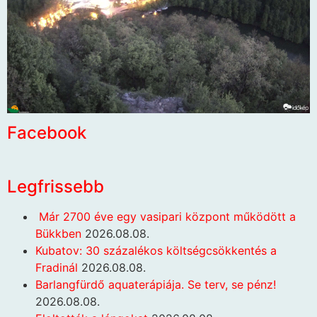
Facebook
Legfrissebb
Már 2700 éve egy vasipari központ működött a
Bükkben
2026.08.08.
Kubatov: 30 százalékos költségcsökkentés a
Fradinál
2026.08.08.
Barlangfürdő aquaterápiája. Se terv, se pénz!
2026.08.08.