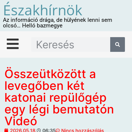
Északhírnök
Az információ drága, de hülyének lenni sem
olcsó… Helló bazmegye
Összeütközött a
levegőben két
katonai repülőgép
egy légi bemutatón
Videó
2026.05.18.
06:35
Nincs hozzászólás