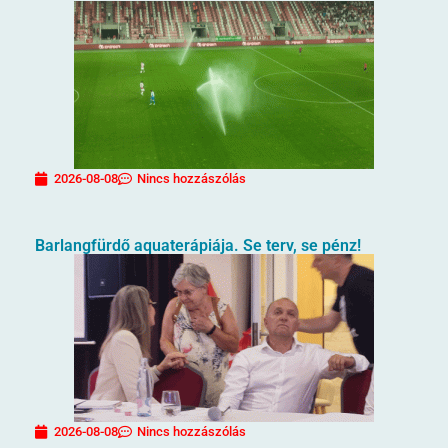
2026-08-08
Nincs hozzászólás
Barlangfürdő aquaterápiája. Se terv, se pénz!
2026-08-08
Nincs hozzászólás