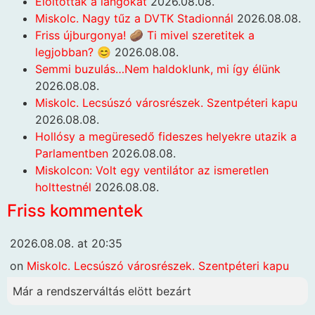
Eloltották a lángokat
2026.08.08.
Miskolc. Nagy tűz a DVTK Stadionnál
2026.08.08.
Friss újburgonya! 🥔 Ti mivel szeretitek a
legjobban? 😊
2026.08.08.
Semmi buzulás…Nem haldoklunk, mi így élünk
2026.08.08.
Miskolc. Lecsúszó városrészek. Szentpéteri kapu
2026.08.08.
Hollósy a megüresedő fideszes helyekre utazik a
Parlamentben
2026.08.08.
Miskolcon: Volt egy ventilátor az ismeretlen
holttestnél
2026.08.08.
Friss kommentek
2026.08.08. at 20:35
on
Miskolc. Lecsúszó városrészek. Szentpéteri kapu
Már a rendszerváltás elött bezárt