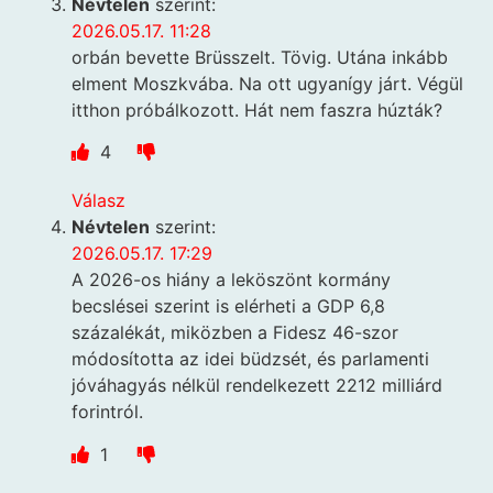
Névtelen
szerint:
2026.05.17. 11:28
orbán bevette Brüsszelt. Tövig. Utána inkább
elment Moszkvába. Na ott ugyanígy járt. Végül
itthon próbálkozott. Hát nem faszra húzták?
4
Válasz
Névtelen
szerint:
2026.05.17. 17:29
A 2026-os hiány a leköszönt kormány
becslései szerint is elérheti a GDP 6,8
százalékát, miközben a Fidesz 46-szor
módosította az idei büdzsét, és parlamenti
jóváhagyás nélkül rendelkezett 2212 milliárd
forintról.
1