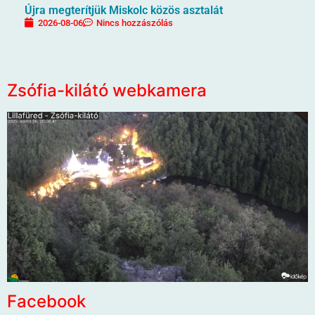
Újra megterítjük Miskolc közös asztalát
2026-08-06
Nincs hozzászólás
Zsófia-kilátó webkamera
Facebook