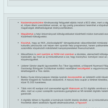
Kezdeményezésünkre
törvényességi felügyeleti eljárás indult a BCG ellen, mert a cé
el, milyen állami szerződései vannak, az ügy pedig precedenst teremthet a közpénz
magáncégek átláthatóságának kikényszerítésében.
Megújítottuk
a helyi önkormányzati költségvetéseket közérthető módon bemutató es
Közérthető Költségvetést.
Kiszúrtuk
, hogy az NKA „közösségépítő” támogatásainak választókerületi mintázatai 
kulturális pénzosztás sok helyen nem spontán helyi programokat, hanem patikamérle
százmilliós közpénzből működtetett kampánykereteket finanszírozhatott.
Másodfokon is
pert nyertünk az NGM-mel szemben
a részletes, elemezhető költség
kiadásáért, így most az új minisztériumon a sor, hogy bizonyítsa: komolyan veszi az 
közpénzügyeket.
Léderer Sándor alapító ügyvezetőnk Ács Tibor ügyvéddel, a Központi Nyomozó Fő
Gazdasági Bűnügyek Osztályának korábbi vezetőjével
beszélgetett
a vagyonvisszas
lehetőségeiről a Tilos rádión.
Balásy Gyula könnycseppes interjúja nyomán
összeszedtük
az üzleteiről szóló írásai
Monitor blogjáról és Facebook oldalunkról. A hosszú lista csupán a történet töredéke,
közel 15.000 karakteres.
Több mint 40 európai civil szervezettel együtt
tiltakozunk
az EU digitális omnibusz-
ellen, mert az a piaci szereplők nyomására gyengítené az MI-rendelet digitális hatalm
garanciáit.
A digitális térben is figyeljük a kormányok közötti átadás-átvételt, az új minisztérium
frissítettük állami adatbázis figyelő alkalmazásunkat, a
Figyuszt!