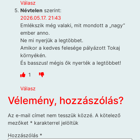
Válasz
Névtelen
szerint:
2026.05.17. 21:43
Emlékszik még valaki, mit mondott a „nagy”
ember anno.
Ne mi nyerjük a legtöbbet.
Amikor a kedves felesége pályázott Tokaj
környékén.
És basszus! mégis ők nyerték a legtöbbet!
1
Válasz
Vélemény, hozzászólás?
Az e-mail címet nem tesszük közzé.
A kötelező
mezőket
*
karakterrel jelöltük
Hozzászólás
*