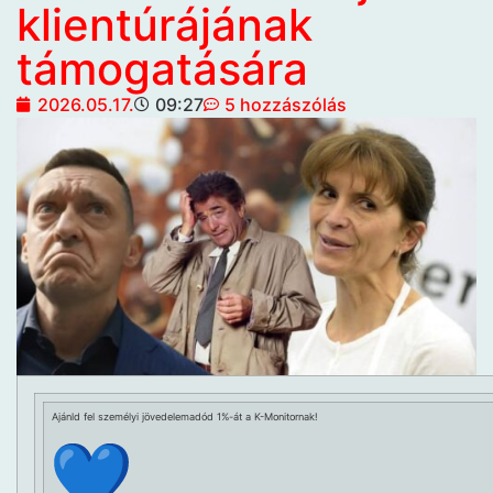
klientúrájának
támogatására
2026.05.17.
09:27
5 hozzászólás
Ajánld fel személyi jövedelemadód 1%-át a K-Monitornak!