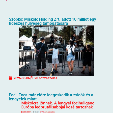
Szopkó: Miskolc Holding Zrt. adott 10 milliót egy
fideszes hülyeség támogatására
2026-08-06
23 hozzászólás
Foci. Toca már előre idegeskedik a zsidók és a
lengyelek miatt