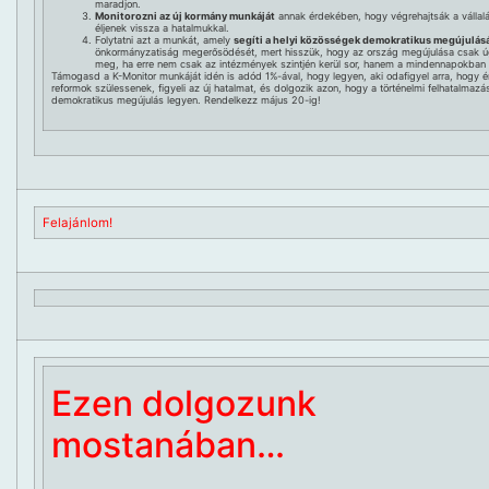
maradjon.
Monitorozni az új kormány munkáját
annak érdekében, hogy végrehajtsák a vállalá
éljenek vissza a hatalmukkal.
Folytatni azt a munkát, amely
segíti a helyi közösségek demokratikus megújulás
önkormányzatiság megerősödését, mert hisszük, hogy az ország megújulása csak úg
meg, ha erre nem csak az intézmények szintjén kerül sor, hanem a mindennapokban 
Támogasd a K-Monitor munkáját idén is adód 1%-ával, hogy legyen, aki odafigyel arra, hogy 
reformok szülessenek, figyeli az új hatalmat, és dolgozik azon, hogy a történelmi felhatalmazá
demokratikus megújulás legyen. Rendelkezz május 20-ig!
Felajánlom!
Ezen dolgozunk
mostanában…