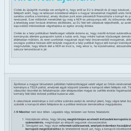
Civilek és újságírók munkája van amögött is, hogy erről az EU is értesült és jó nagy késéssel,
fellépett azért, hogy ne lehessen büntetlenül ellopni a magyar társadalmat megillető uniós forr
sarokba szorítva a kormányt, amely részben pont ezen pénzekből finanszírozta a korrupt és p
rendszerét. Ezer milliárdok menekültek így meg a NER-es pénzpumpa elől. Az időnyomás ellen
a lehetőség ezen források értelmes elköltésére, az EU felé tett vállalások teljesíthetők, az azo
kapcsolódó intézkedések végrehajtása az egész ország érdeke.
Civilek és a helyi politikában felelősséget vállalók érdeme az, hogy másfél évtized autokratiku
kormányzás ellenére gyarapodni tudott a tudás arról, hogy miként tudnak közösségek demokr
átláthatóan működni, és teret szorítottak maguknak olyan helyi önszerveződő mozgalmak, akik
országos politikai fordulat előtt lerázták magukról a helyi politikát foglyul ejtő korrupt kiskirályo
megmutatták, hogy létezik élet a NER-en kívül is, még akkor is, ha küzdelmekkel, áldozatválla
sokszor lemondással is jár.
Áprilisban a magyar társadalom példátlan határozottsággal vetett véget az Orbán-rendszerne
kormányra a TISZA pártot, amelynek egyik központi üzenete a korrupció elleni fellépés volt. Tö
választási részvétel és felhatalmazás után elképesztően magas és sokféle elvárás fogalmazód
kormány felé több évtized politikai kudarcai után.
A választások eredménye a civil szféra számára esélyt és reményt jelent, hogy végre lehet ősz
szándék a korrupció elleni fellépésre és a politikai rendszer demokratikus megújulására.
A
K-Monitor
nem lesz tétlen. Legalább négy területen van fontos feladatunk:
Hozzájárulni ahhoz, hogy tényleg
megtörténjen az elmúlt évtizedek korrupciós ü
számonkérés
, meginduljon az ellopott vagyonok visszaszerzése.
Támogatni azt, hogy olyan
reformok szülessenek, amelyek érdemben hozzájárul
korrupció megelőzéséhez
és lehetetlenné teszik azt, hogy a korrupció következmé