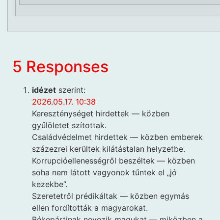
5 Responses
idézet
szerint:
2026.05.17. 10:38
Kereszténységet hirdettek — közben
gyűlöletet szítottak.
Családvédelmet hirdettek — közben emberek
százezrei kerültek kilátástalan helyzetbe.
Korrupcióellenességről beszéltek — közben
soha nem látott vagyonok tűntek el „jó
kezekbe”.
Szeretetről prédikáltak — közben egymás
ellen fordították a magyarokat.
Békepártinak nevezik magukat — miközben a