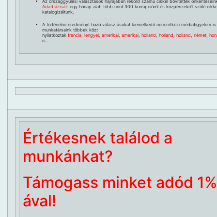
Az országgyűlési választások hajrájában rekord számú cikkel bővítették önkéntesein
Adatbázisát
: egy hónap alatt több mint 300 korrupcióról és közpénzekről szóló cikke
katalogizáltunk.
A történelmi eredményt hozó választásokat kiemelkedő nemzetközi médiafigyelem is
munkatársaink többek közt
nyilatkoztak
francia
,
lengyel
,
amerikai
,
amerikai
,
holland
,
holland
,
holland
,
német
,
hor
is.
Értékesnek találod a
munkánkat?
Támogass minket adód 1%
ával!